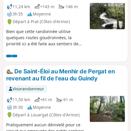
11,24 km
+143 m
-146 m
3h 35
Moyenne
Départ à Prat (Côtes-d'Armor)
Bien que cette randonnée utilise
quelques routes goudronnées, la
priorité ici a été faite aux sentiers de
forêt et aux chemins ouverts aux engins
agricoles. En contrepartie, elle offre de
magnifiques paysages aussi bien sur
l'Étang de Poulloguer que sur le
De Saint-Éloi au Menhir de Pergat en
ruisseau du même nom avec la
revenant au fil de l'eau du Guindy
traversée très agréable du bourg de
Coatascorn, village trégorrois par
Visorandonneur
excellence avec toutes ses maisons en
pierre.
11,50 km
+61 m
-61 m
3h 30
Moyenne
Départ à Louargat (Côtes-d'Armor)
Pratiquement aucun dénivelé pour ce
circuit qui emprunte des petits sentiers