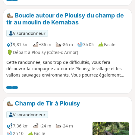
des témoignages, tout au long de ce parcours, d'une
Bretagne autrefois guerrière, pieuse et agricole, devenue
Boucle autour de Plouisy du champ de
aujourd'hui touristique.
tir au moulin de Kernabas
Visorandonneur
9,81 km
+86 m
-86 m
3h 05
Facile
Départ à Plouisy (Côtes-d'Armor)
Cette randonnée, sans trop de difficultés, vous fera
découvrir la campagne autour de Plouisy, le village et les
vallons sauvages environnants. Vous pourrez également
apprécier la beauté du site du Moulin de Kernabas (ou
Kernabat suivant les cartes et panneaux indicateurs !) ou
les extérieurs du Cours Sainte-Anne et du château de
Kernabas ou de la Chapelle Saint-Antoine. Sur le site du
Champ de Tir à Plouisy
départ, vous trouverez un espace aménagé, avec tables de
pique-nique et agrès sportifs, de quoi finir une belle
Visorandonneur
journée au grand air.
7,36 km
+24 m
-24 m
2h 10
Facile