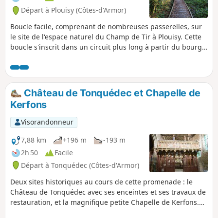
Départ à Plouisy (Côtes-d'Armor)
Boucle facile, comprenant de nombreuses passerelles, sur
le site de l'espace naturel du Champ de Tir à Plouisy. Cette
boucle s'inscrit dans un circuit plus long à partir du bourg
de Plouisy qui a été labellisé par la Fédération Française de
Randonnée.
Château de Tonquédec et Chapelle de
Kerfons
Visorandonneur
7,88 km
+196 m
-193 m
2h 50
Facile
Départ à Tonquédec (Côtes-d'Armor)
Deux sites historiques au cours de cette promenade : le
Château de Tonquédec avec ses enceintes et ses travaux de
restauration, et la magnifique petite Chapelle de Kerfons.
Le tout agrémenté par une marche reposante le long du