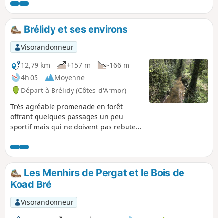
guingampaise et de la Côte de Granit Rose aux Monts
d'Arrée. Hormis la montée assez raide pour atteindre le
sommet, vous ne rencontrerez aucune difficulté sur cette
Brélidy et ses environs
randonnée. Privilégiez un jour ensoleillé afin d'avoir la vue
la plus magnifique possible.
Visorandonneur
12,79 km
+157 m
-166 m
4h 05
Moyenne
Départ à Brélidy (Côtes-d'Armor)
Très agréable promenade en forêt
offrant quelques passages un peu
sportif mais qui ne doivent pas rebuter
un débutant car compensé par de très
jolies vues sur les rivières locales loin
du bruit de la ville. Elle se termine par
la vue panoramique offerte à partir de
Les Menhirs de Pergat et le Bois de
l'oppidum.
Koad Bré
Visorandonneur