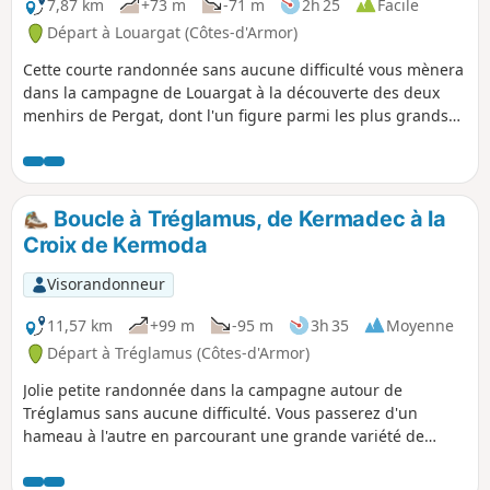
7,87 km
+73 m
-71 m
2h 25
Facile
Départ à Louargat (Côtes-d'Armor)
Cette courte randonnée sans aucune difficulté vous mènera
dans la campagne de Louargat à la découverte des deux
menhirs de Pergat, dont l'un figure parmi les plus grands
d'Europe. Vous longerez le Ruisseau du Frout dans son
vallon parfois très humide avant de rejoindre le hameau du
Manaty. De là, vous rejoindrez la Forêt de Koad Bré au pied
du Ménez Bré avant de rejoindre Louargat par de jolis
Boucle à Tréglamus, de Kermadec à la
sentiers forestiers.
Croix de Kermoda
Visorandonneur
11,57 km
+99 m
-95 m
3h 35
Moyenne
Départ à Tréglamus (Côtes-d'Armor)
Jolie petite randonnée dans la campagne autour de
Tréglamus sans aucune difficulté. Vous passerez d'un
hameau à l'autre en parcourant une grande variété de
chemins (creux, blancs, forestiers, enherbés et un petit peu
goudronnés) et de paysages (forêts, rives de ruisseaux,