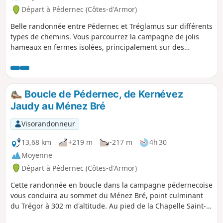
Départ à Pédernec (Côtes-d'Armor)
Belle randonnée entre Pédernec et Tréglamus sur différents
types de chemins. Vous parcourrez la campagne de jolis
hameaux en fermes isolées, principalement sur des
sentiers PR® ou GR®. Entre les vues sur le sommet du
Ménez Bré et les champs d'éoliennes, vous ne rencontrerez
aucune difficulté sur le parcours, si ce n'est quelques
passages un peu humides, selon la saison, dans les
Boucle de Pédernec, de Kernévez
chemins creux.
Jaudy au Ménez Bré
Visorandonneur
13,68 km
+219 m
-217 m
4h 30
Moyenne
Départ à Pédernec (Côtes-d'Armor)
Cette randonnée en boucle dans la campagne pédernecoise
vous conduira au sommet du Ménez Bré, point culminant
du Trégor à 302 m d'altitude. Au pied de la Chapelle Saint-
Hervé, vous aurez une vue à 360° sur la région