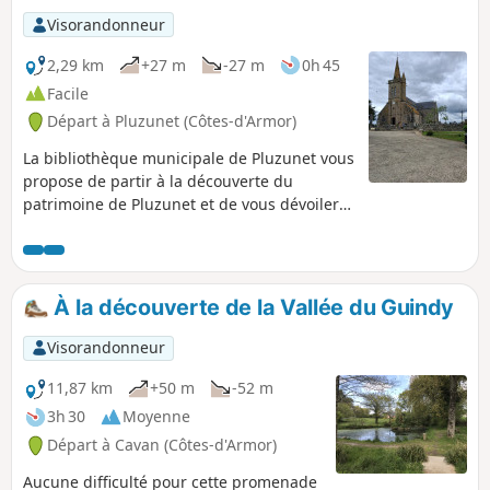
Visorandonneur
2,29 km
+27 m
-27 m
0h 45
Facile
Départ à Pluzunet (Côtes-d'Armor)
La bibliothèque municipale de Pluzunet vous
propose de partir à la découverte du
patrimoine de Pluzunet et de vous dévoiler
en chemin la vie et l’œuvre de Marguerite
Philippe,
À la découverte de la Vallée du Guindy
Visorandonneur
11,87 km
+50 m
-52 m
3h 30
Moyenne
Départ à Cavan (Côtes-d'Armor)
Aucune difficulté pour cette promenade