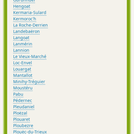
Hengoat
Kermaria-Sulard
Kermoroc'h
La Roche-Derrien
Landebaëron
Langoat
Lanmérin
Lannion
Le Vieux-Marché
Loc-Envel
Louargat
Mantallot
Minihy-Tréguier
Moustéru
Pabu
Pédernec
Pleudaniel
Ploëzal
Plouaret
Ploubezre
Plouëc-du-Trieux