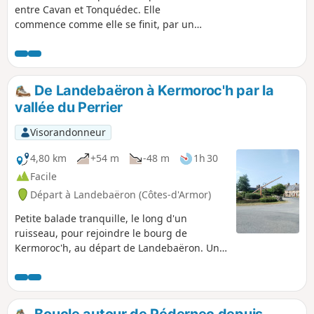
entre Cavan et Tonquédec. Elle
commence comme elle se finit, par une
allée couverte remplie de sculptures :
c'est la Vallée des Arts.
Malheureusement, avec le temps,
certaines ont disparu. Après avoir
De Landebaëron à Kermoroc'h par la
découvert la Vallée du Guindy, vous
vallée du Perrier
terminerez par "l'allée des pommiers":
une large allée bordée dune centaine
Visorandonneur
de pommiers de différentes espèces et
dont la cueillette est ouverte à chacun
4,80 km
+54 m
-48 m
1h 30
gratuitement.
Facile
Départ à Landebaëron (Côtes-d'Armor)
Petite balade tranquille, le long d'un
ruisseau, pour rejoindre le bourg de
Kermoroc'h, au départ de Landebaëron. Une
large partie en sous-bois sur un chemin
bien aménagé, puis un retour vers
Landebaëron sur une route peu fréquentée
offrant une large vue sur la campagne
Boucle autour de Pédernec depuis