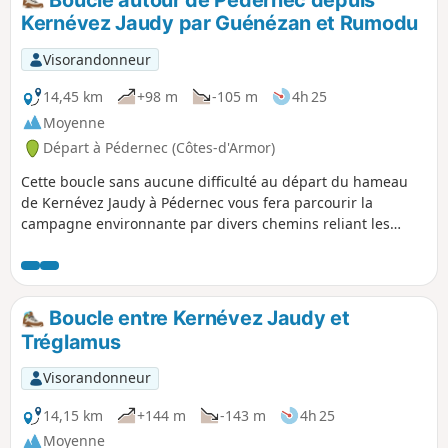
bretonne.
Kernévez Jaudy par Guénézan et Rumodu
Visorandonneur
14,45 km
+98 m
-105 m
4h 25
Moyenne
Départ à Pédernec (Côtes-d'Armor)
Cette boucle sans aucune difficulté au départ du hameau
de Kernévez Jaudy à Pédernec vous fera parcourir la
campagne environnante par divers chemins reliant les
divers hameaux de part et d'autre de la route à quatre voies
reliant Guingamp à Lannion. Vous pourrez admirer la
Chapelle de Lorette et l'église de Pédernec et quelques
calvaires agrémentant les carrefours, et le passage sur les
Boucle entre Kernévez Jaudy et
berges de petits ruisseaux et du Jaudy vous apporteront un
Tréglamus
peu de fraicheur.
Visorandonneur
14,15 km
+144 m
-143 m
4h 25
Moyenne