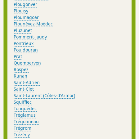
Plougonver
Plouisy
Ploumagoar
Plounévez-Moëdec
Pluzunet
Pommerit-Jaudy
Pontrieux
Pouldouran
Prat
Quemperven
Rospez
Runan
Saint-Adrien
Saint-Clet
Saint-Laurent (Côtes-d'Armor)
Squiffiec
Tonquédec
Tréglamus
Trégonneau
Trégrom
Trézény