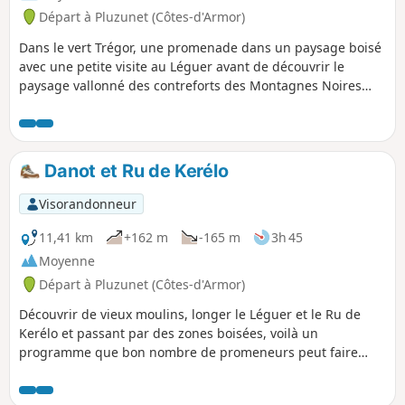
Départ à Pluzunet (Côtes-d'Armor)
Dans le vert Trégor, une promenade dans un paysage boisé
avec une petite visite au Léguer avant de découvrir le
paysage vallonné des contreforts des Montagnes Noires
primitives.
Danot et Ru de Kerélo
Visorandonneur
11,41 km
+162 m
-165 m
3h 45
Moyenne
Départ à Pluzunet (Côtes-d'Armor)
Découvrir de vieux moulins, longer le Léguer et le Ru de
Kerélo et passant par des zones boisées, voilà un
programme que bon nombre de promeneurs peut faire
sans trop d'effort. Malheureusement, certains passages
sont difficilement praticables par des enfants.