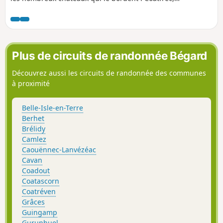
Tonquédec, Kergrist Aujourd'hui, les plus importants
continuent de se développer en regroupant les habitations
des gens qui travaillent à Lannion.
Plus de circuits de randonnée Bégard
Découvrez aussi les circuits de randonnée des communes
à proximité
Belle-Isle-en-Terre
Berhet
Brélidy
Camlez
Caouënnec-Lanvézéac
Cavan
Coadout
Coatascorn
Coatréven
Grâces
Guingamp
Gurunhuel