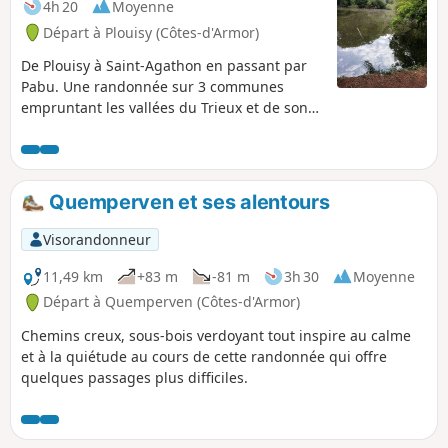
4h 20
Moyenne
Départ à Plouisy (Côtes-d'Armor)
De Plouisy à Saint-Agathon en passant par
Pabu. Une randonnée sur 3 communes
empruntant les vallées du Trieux et de son
affluent le Frout. Paysages variés avec une
large partie en sous bois.
Quemperven et ses alentours
Visorandonneur
11,49 km
+83 m
-81 m
3h 30
Moyenne
Départ à Quemperven (Côtes-d'Armor)
Chemins creux, sous-bois verdoyant tout inspire au calme
et à la quiétude au cours de cette randonnée qui offre
quelques passages plus difficiles.