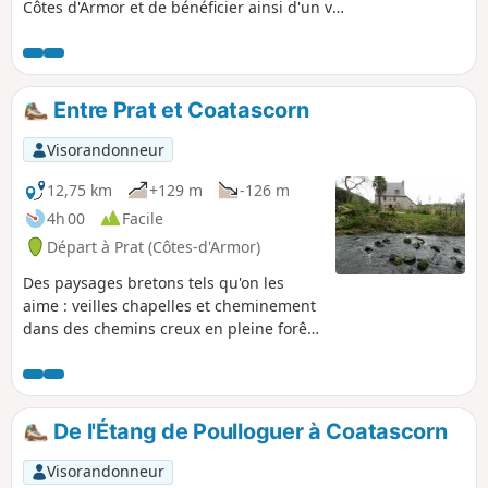
Côtes d'Armor et de bénéficier ainsi d'un vue
totalement dégagée à 360°. Par temps clair
on prétend même qu'on peut voir la mer !
Entre Prat et Coatascorn
Visorandonneur
12,75 km
+129 m
-126 m
4h 00
Facile
Départ à Prat (Côtes-d'Armor)
Des paysages bretons tels qu'on les
aime : veilles chapelles et cheminement
dans des chemins creux en pleine forêt
sans oublier des ruisseaux circulant au
travers de roches millénaires. Cette
présentation serait incomplète si nous
ne mentionnions pas la Bretagne
De l'Étang de Poulloguer à Coatascorn
agricole et l'élevage bovin que l'on peut
rencontrer au cours de cette marche.
Visorandonneur