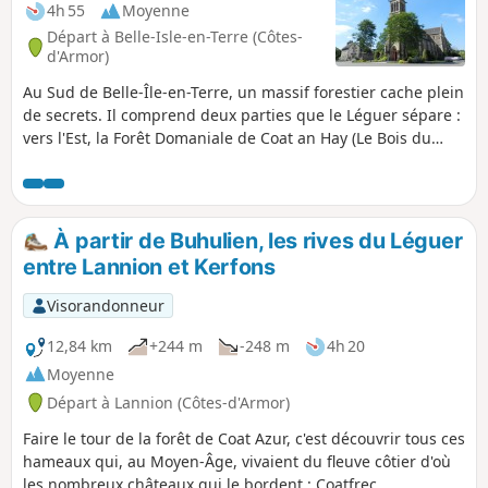
4h 55
Moyenne
Départ à Belle-Isle-en-Terre (Côtes-
d'Armor)
Au Sud de Belle-Île-en-Terre, un massif forestier cache plein
de secrets. Il comprend deux parties que le Léguer sépare :
vers l'Est, la Forêt Domaniale de Coat an Hay (Le Bois du
Jour) et vers l'Ouest, la Forêt Domaniale de Coat an Noz (Le
Bois de la Nuit). Dans cette dernière, avec un château du
XIXe siècle en pleine restauration et un ancien site
sidérurgique (mine de plomb) le cheminement se fait par
À partir de Buhulien, les rives du Léguer
de larges chemins parfois peu éclairés par la lumière du
entre Lannion et Kerfons
jour.
Visorandonneur
12,84 km
+244 m
-248 m
4h 20
Moyenne
Départ à Lannion (Côtes-d'Armor)
Faire le tour de la forêt de Coat Azur, c'est découvrir tous ces
hameaux qui, au Moyen-Âge, vivaient du fleuve côtier d'où
les nombreux châteaux qui le bordent : Coatfrec,