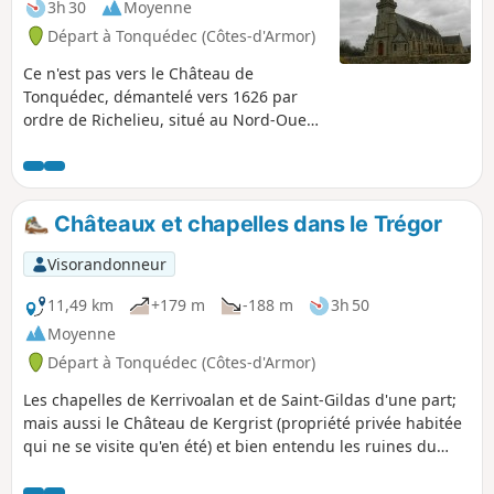
3h 30
Moyenne
Départ à Tonquédec (Côtes-d'Armor)
Ce n'est pas vers le Château de
Tonquédec, démantelé vers 1626 par
ordre de Richelieu, situé au Nord-Ouest
du village du même nom que nous vous
invitons de randonner mais plutôt au
Sud-Est de ce village. Nous y
retrouverons le Guindy, rivière chère
Châteaux et chapelles dans le Trégor
aux Trégorrois, mais également des
chemins creux verdoyants dans une
Visorandonneur
campagne luxuriante.
11,49 km
+179 m
-188 m
3h 50
Moyenne
Départ à Tonquédec (Côtes-d'Armor)
Les chapelles de Kerrivoalan et de Saint-Gildas d'une part;
mais aussi le Château de Kergrist (propriété privée habitée
qui ne se visite qu'en été) et bien entendu les ruines du
Château de Tonquédec et son oratoire d'autre part, et enfin
les moulins de Traoumorvan, de Kergrist et de Kergrot sont