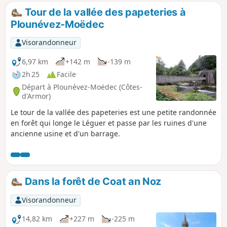
Tour de la vallée des papeteries à
Plounévez-Moëdec
Visorandonneur
6,97 km
+142 m
-139 m
2h 25
Facile
Départ à Plounévez-Moëdec (Côtes-
d'Armor)
Le tour de la vallée des papeteries est une petite randonnée
en forêt qui longe le Léguer et passe par les ruines d'une
ancienne usine et d'un barrage.
Dans la forêt de Coat an Noz
Visorandonneur
14,82 km
+227 m
-225 m