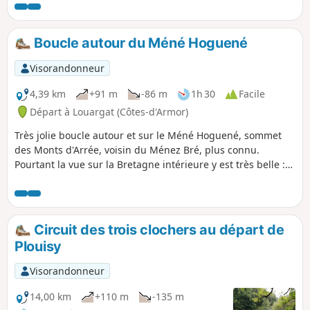
Léguer.
Boucle autour du Méné Hoguené
Visorandonneur
4,39 km
+91 m
-86 m
1h 30
Facile
Départ à Louargat (Côtes-d'Armor)
Très jolie boucle autour et sur le Méné Hoguené, sommet
des Monts d'Arrée, voisin du Ménez Bré, plus connu.
Pourtant la vue sur la Bretagne intérieure y est très belle :
bocage, lande et même une très jolie chapelle. À découvrir...
Circuit des trois clochers au départ de
Plouisy
Visorandonneur
14,00 km
+110 m
-135 m