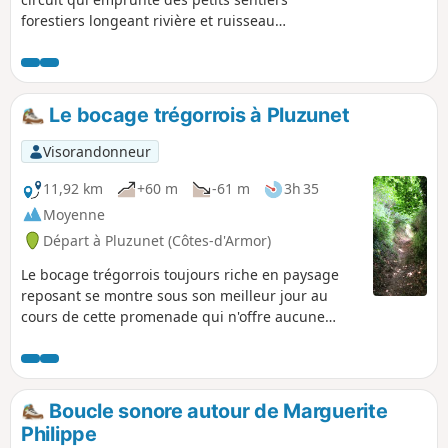
forestiers longeant rivière et ruisseau
permettant de profiter du bruit de l'eau
et du chant des oiseaux. Aucune
réponse au mystère des menhirs face à
ce monstre de plusieurs tonnes trônant
Le bocage trégorrois à Pluzunet
dans cette petite clairière depuis plus
de 5000 ans.
Visorandonneur
11,92 km
+60 m
-61 m
3h 35
Moyenne
Départ à Pluzunet (Côtes-d'Armor)
Le bocage trégorrois toujours riche en paysage
reposant se montre sous son meilleur jour au
cours de cette promenade qui n'offre aucune
difficulté.
Boucle sonore autour de Marguerite
Philippe