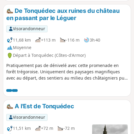
De Tonquédec aux ruines du château
en passant par le Léguer
Visorandonneur
11,68 km
+113 m
-116 m
3h 40
Moyenne
Départ à Tonquédec (Côtes-d'Armor)
Pratiquement pas de dénivelé avec cette promenade en
forêt trégoroise. Uniquement des paysages magnifiques
avec au départ, des sentiers au milieu des châtaigniers puis
une marche le long des rives du Léguer pour s'achever avec
une découverte des ruines très imposantes du Château de
Tonquédec. À la fin du périple, ne pas oublier de visiter
l'église du bourg.
A l'Est de Tonquédec
Visorandonneur
11,51 km
+72 m
-72 m