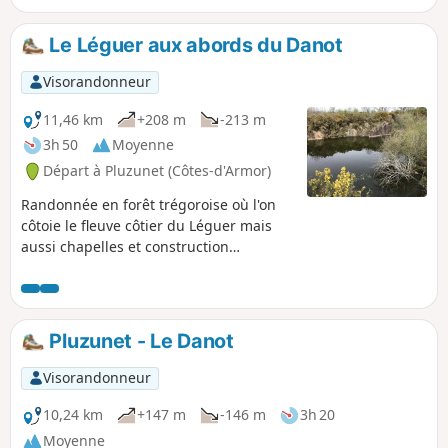
champs pâtures, etc.).
Le Léguer aux abords du Danot
Visorandonneur
11,46 km
+208 m
-213 m
3h 50
Moyenne
Départ à Pluzunet (Côtes-d'Armor)
Randonnée en forêt trégoroise où l'on
côtoie le fleuve côtier du Léguer mais
aussi chapelles et construction
troglodyte. Possibilité d'un raccourci
pour une distance de 8km, avec
classement "Facile'.
Pluzunet - Le Danot
Visorandonneur
10,24 km
+147 m
-146 m
3h 20
Moyenne