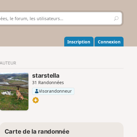
R
e
c
h
e
Inscription
Connexion
r
c
h
AUTEUR
e
r
starstella
31 Randonnées
Visorandonneur
Carte de la randonnée