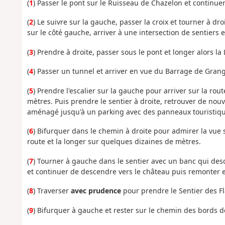
(
1
) Passer le pont sur le Ruisseau de Chazelon et continuer
(
2
) Le suivre sur la gauche, passer la croix et tourner à 
sur le côté gauche, arriver à une intersection de sentiers e
(
3
) Prendre à droite, passer sous le pont et longer alors la
(
4
) Passer un tunnel et arriver en vue du Barrage de Gran
(
5
) Prendre l'escalier sur la gauche pour arriver sur la ro
mètres. Puis prendre le sentier à droite, retrouver de nouve
aménagé jusqu'à un parking avec des panneaux touristiqu
(
6
) Bifurquer dans le chemin à droite pour admirer la vue s
route et la longer sur quelques dizaines de mètres.
(
7
) Tourner à gauche dans le sentier avec un banc qui des
et continuer de descendre vers le château puis remonter en
(
8
) Traverser
avec prudence
pour prendre le Sentier des Fla
(
9
) Bifurquer à gauche et rester sur le chemin des bords de 