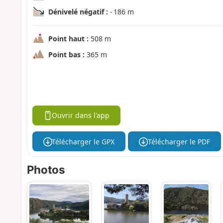
Dénivelé négatif :
- 186 m
Point haut :
508 m
Point bas :
365 m
Ouvrir dans l'app
Télécharger le GPX
Télécharger le PDF
Photos