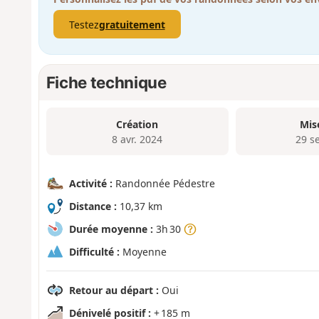
Testez
gratuitement
Fiche technique
Création
Mis
8 avr. 2024
29 s
Activité :
Randonnée Pédestre
Distance :
10,37 km
Durée moyenne :
3h 30
Difficulté :
Moyenne
Retour au départ :
Oui
Dénivelé positif :
+ 185 m