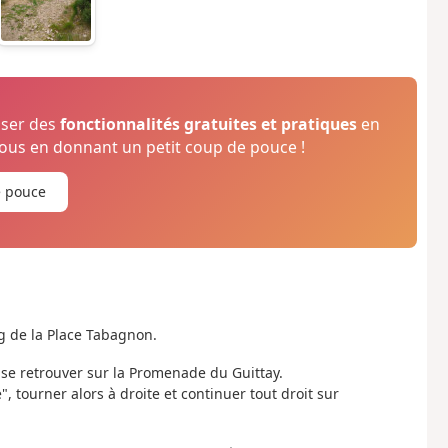
oser des
fonctionnalités gratuites et pratiques
en
us en donnant un petit coup de pouce !
e pouce
g de la Place Tabagnon.
ur se retrouver sur la Promenade du Guittay.
, tourner alors à droite et continuer tout droit sur