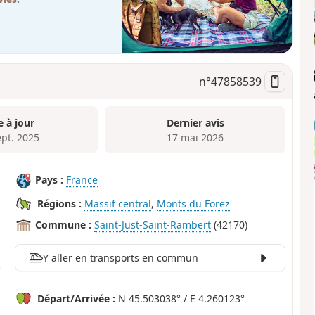
n°
47858539
e à jour
Dernier avis
ept. 2025
17 mai 2026
Pays :
France
Régions :
Massif central
,
Monts du Forez
Commune :
Saint-Just-Saint-Rambert
(42170)
Y aller en transports en commun
Départ/Arrivée :
N 45.503038° / E 4.260123°