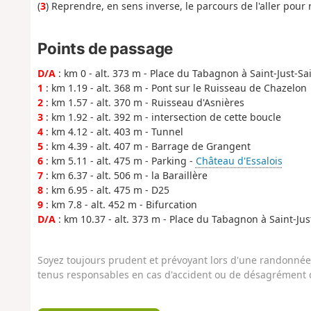
(
3
) Reprendre, en sens inverse, le parcours de l'aller pour
Points de passage
D/A
: km 0 - alt. 373 m - Place du Tabagnon à Saint-Just-S
1
: km 1.19 - alt. 368 m - Pont sur le Ruisseau de Chazelon
2
: km 1.57 - alt. 370 m - Ruisseau d'Asnières
3
: km 1.92 - alt. 392 m - intersection de cette boucle
4
: km 4.12 - alt. 403 m - Tunnel
5
: km 4.39 - alt. 407 m - Barrage de Grangent
6
: km 5.11 - alt. 475 m - Parking -
Château d'Essalois
7
: km 6.37 - alt. 506 m - la Baraillère
8
: km 6.95 - alt. 475 m - D25
9
: km 7.8 - alt. 452 m - Bifurcation
D/A
: km 10.37 - alt. 373 m - Place du Tabagnon à Saint-Ju
Soyez toujours prudent et prévoyant lors d'une randonnée. 
tenus responsables en cas d'accident ou de désagrément q