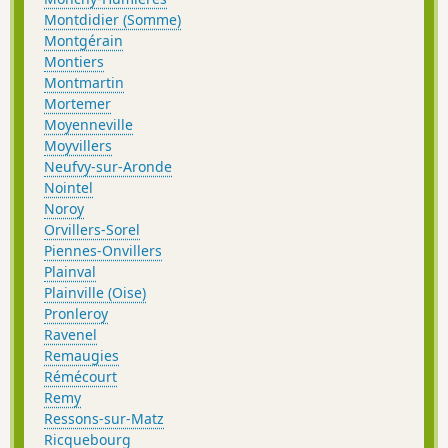
Montdidier (Somme)
Montgérain
Montiers
Montmartin
Mortemer
Moyenneville
Moyvillers
Neufvy-sur-Aronde
Nointel
Noroy
Orvillers-Sorel
Piennes-Onvillers
Plainval
Plainville (Oise)
Pronleroy
Ravenel
Remaugies
Rémécourt
Remy
Ressons-sur-Matz
Ricquebourg