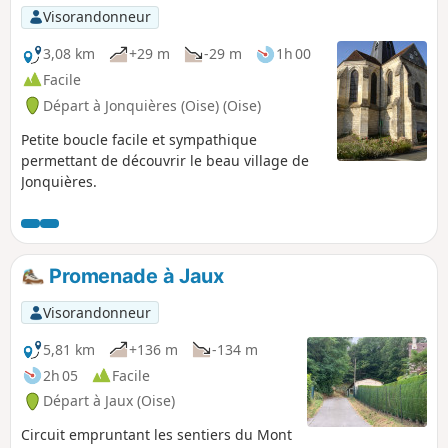
Visorandonneur
3,08 km
+29 m
-29 m
1h 00
Facile
Départ à Jonquières (Oise) (Oise)
Petite boucle facile et sympathique
permettant de découvrir le beau village de
Jonquières.
Promenade à Jaux
Visorandonneur
5,81 km
+136 m
-134 m
2h 05
Facile
Départ à Jaux (Oise)
Circuit empruntant les sentiers du Mont