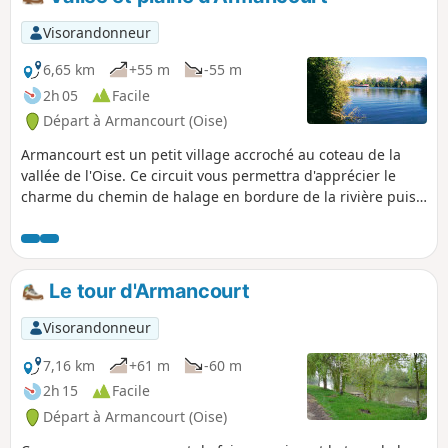
Visorandonneur
6,65 km
+55 m
-55 m
2h 05
Facile
Départ à Armancourt (Oise)
Armancourt est un petit village accroché au coteau de la
vallée de l'Oise. Ce circuit vous permettra d'apprécier le
charme du chemin de halage en bordure de la rivière puis
en montant sur le coteau de profiter de belles vues sur la
vallée au sud et la plaine au Nord.
Le tour d'Armancourt
Visorandonneur
7,16 km
+61 m
-60 m
2h 15
Facile
Départ à Armancourt (Oise)