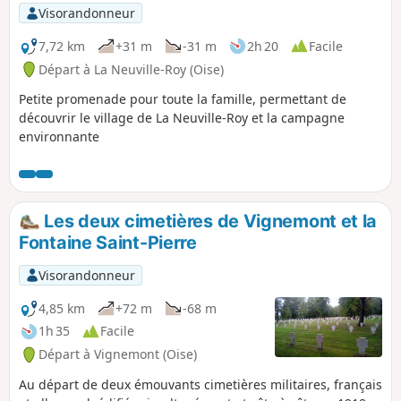
p
Visorandonneur
7,72 km
+31 m
-31 m
2h 20
Facile
Départ à La Neuville-Roy (Oise)
Petite promenade pour toute la famille, permettant de
découvrir le village de La Neuville-Roy et la campagne
environnante
Les deux cimetières de Vignemont et la
Fontaine Saint-Pierre
Visorandonneur
4,85 km
+72 m
-68 m
1h 35
Facile
Départ à Vignemont (Oise)
Au départ de deux émouvants cimetières militaires, français