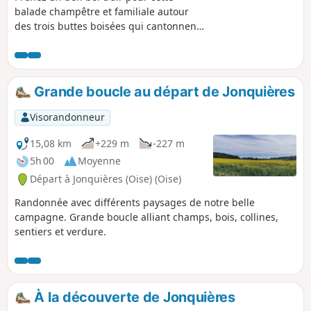
balade champêtre et familiale autour
des trois buttes boisées qui cantonnent
le village : le Mont Hart, le Mont Clergé
et le Mont d'Huette.
Grande boucle au départ de Jonquières
Visorandonneur
15,08 km
+229 m
-227 m
5h 00
Moyenne
Départ à Jonquières (Oise) (Oise)
Randonnée avec différents paysages de notre belle
campagne. Grande boucle alliant champs, bois, collines,
sentiers et verdure.
À la découverte de Jonquières