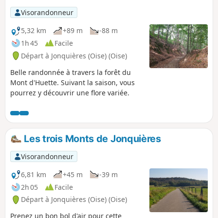
Visorandonneur
5,32 km
+89 m
-88 m
1h 45
Facile
Départ à Jonquières (Oise) (Oise)
Belle randonnée à travers la forêt du
Mont d'Huette. Suivant la saison, vous
pourrez y découvrir une flore variée.
Les trois Monts de Jonquières
Visorandonneur
6,81 km
+45 m
-39 m
2h 05
Facile
Départ à Jonquières (Oise) (Oise)
Prenez un bon bol d'air pour cette