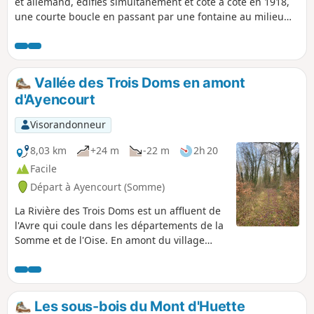
et allemand, édifiés simultanément et côte à côte en 1918,
une courte boucle en passant par une fontaine au milieu
des bois.
Vallée des Trois Doms en amont
d'Ayencourt
Visorandonneur
8,03 km
+24 m
-22 m
2h 20
Facile
Départ à Ayencourt (Somme)
La Rivière des Trois Doms est un affluent de
l'Avre qui coule dans les départements de la
Somme et de l'Oise. En amont du village
d’Ayencourt, elle coule dans une vallée
boisée. Parcourir cette vallée permet
d’effectuer une randonnée particulièrement
bucolique, essentiellement dans une
Les sous-bois du Mont d'Huette
ripisylve.