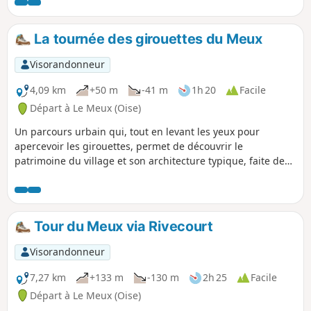
La tournée des girouettes du Meux
Visorandonneur
4,09 km
+50 m
-41 m
1h 20
Facile
Départ à Le Meux (Oise)
Un parcours urbain qui, tout en levant les yeux pour
apercevoir les girouettes, permet de découvrir le
patrimoine du village et son architecture typique, faite de
briques ou de pierres de taille, avec des maisons érigées au
XIXe siècle dans le centre, et d'autres, plus contemporaines,
dans les extensions plus récentes.
Tour du Meux via Rivecourt
Visorandonneur
7,27 km
+133 m
-130 m
2h 25
Facile
Départ à Le Meux (Oise)