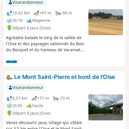
Visorandonneur
10,02 km
+97 m
-98 m
3h 10
Moyenne
Départ à Jaux (Oise)
Agréable balade le long de la vallée de
l'Oise et des paysages vallonnés du Bois
du Bocquet et du hameau de Varanval.
Vous marcherez à la limite de
Compiègne et la Croix Saint-Ouen
séparé de Jaux par l'Oise. Vous gravirez
la pente au bord d'Armancourt,
Le Mont Saint-Pierre et bord de l'Oise
traverserez Varanval en limite de
Jonquières pour redescendre sur Jaux
Visorandonneur
avec la commune de Venette sur votre
gauche.
6,57 km
+77 m
-73 m
2h 05
Facile
Départ à Jaux (Oise)
Venez découvrir Jaux, village qui s'étale
sur 3,5 km entre l'Oise et le Mont Saint-