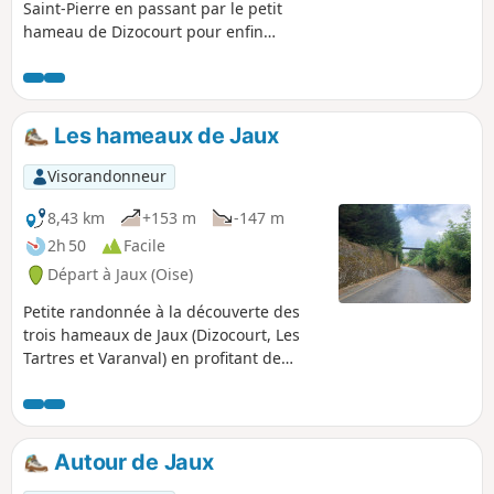
Saint-Pierre en passant par le petit
hameau de Dizocourt pour enfin
rejoindre le village de Jaux.
Les hameaux de Jaux
Visorandonneur
8,43 km
+153 m
-147 m
2h 50
Facile
Départ à Jaux (Oise)
Petite randonnée à la découverte des
trois hameaux de Jaux (Dizocourt, Les
Tartres et Varanval) en profitant de
belles vues sur la plaine et la vallée de
l'Oise.
Autour de Jaux