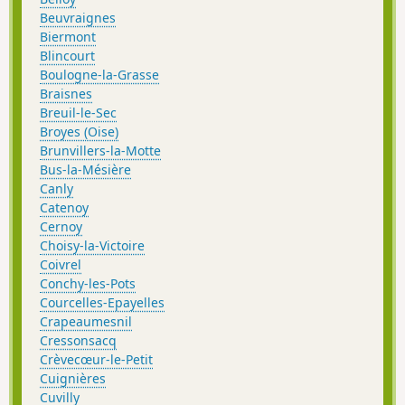
Beuvraignes
Biermont
Blincourt
Boulogne-la-Grasse
Braisnes
Breuil-le-Sec
Broyes (Oise)
Brunvillers-la-Motte
Bus-la-Mésière
Canly
Catenoy
Cernoy
Choisy-la-Victoire
Coivrel
Conchy-les-Pots
Courcelles-Epayelles
Crapeaumesnil
Cressonsacq
Crèvecœur-le-Petit
Cuignières
Cuvilly