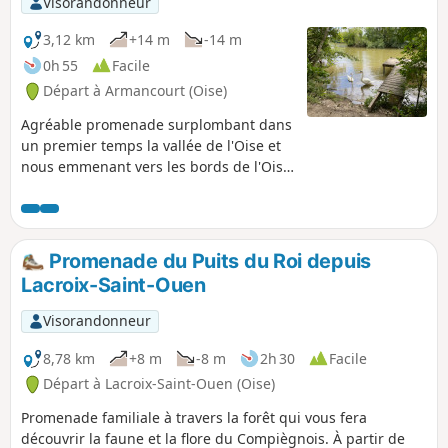
Visorandonneur
3,12 km
+14 m
-14 m
0h 55
Facile
Départ à Armancourt (Oise)
Agréable promenade surplombant dans
un premier temps la vallée de l'Oise et
nous emmenant vers les bords de l'Oise
devant l'île du Grand Peuple près de
laquelle furent découverts lors d'un
dragage de la rivière, un casque, des
lances, une épée, un vase pour certains
Promenade du Puits du Roi depuis
vieux de plus de trois mille ans et
Lacroix-Saint-Ouen
prouvant la présence de l'homme sur
cette île.
Visorandonneur
8,78 km
+8 m
-8 m
2h 30
Facile
Départ à Lacroix-Saint-Ouen (Oise)
Promenade familiale à travers la forêt qui vous fera
découvrir la faune et la flore du Compiègnois. À partir de