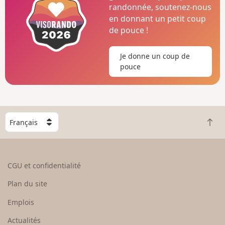
randonnée, soutenez-nous
en donnant un petit coup
de pouce !
Je donne un coup de
pouce
C
R
h
e
o
t
i
o
s
CGU et confidentialité
u
i
r
s
Plan du site
e
s
n
e
Emplois
h
z
Actualités
a
u