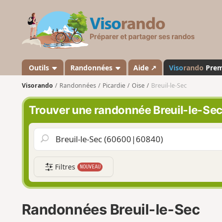
V
i
s
o
r
a
Outils
Randonnées
Aide ↗
Viso
rando
Pre
n
Visorando
Randonnées
Picardie
Oise
Breuil-le-Sec
d
o
Trouver une randonnée Breuil-le-Se
Filtres
NOUVEAU
Randonnées Breuil-le-Sec