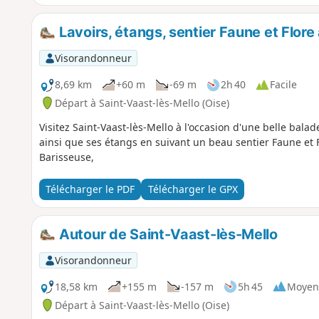
Lavoirs, étangs, sentier Faune et Flore
Visorandonneur
8,69 km
+60 m
-69 m
2h 40
Facile
Départ à Saint-Vaast-lès-Mello (Oise)
Visitez Saint-Vaast-lès-Mello à l'occasion d'une belle balad
ainsi que ses étangs en suivant un beau sentier Faune et 
Barisseuse,
Télécharger le PDF
Télécharger le GPX
Autour de Saint-Vaast-lès-Mello
Visorandonneur
18,58 km
+155 m
-157 m
5h 45
Moyen
Départ à Saint-Vaast-lès-Mello (Oise)