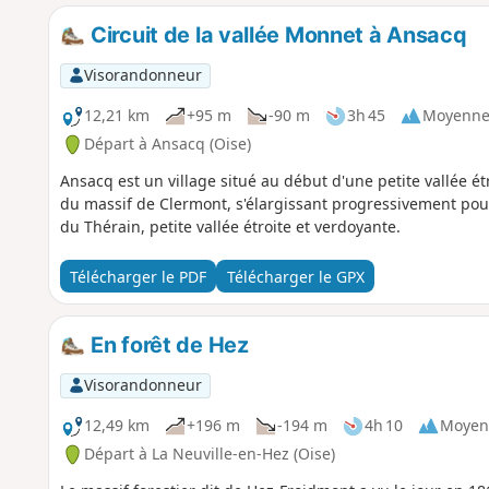
Circuit de la vallée Monnet à Ansacq
Visorandonneur
12,21 km
+95 m
-90 m
3h 45
Moyenn
Départ à Ansacq (Oise)
Ansacq est un village situé au début d'une petite vallée ét
du massif de Clermont, s'élargissant progressivement pour
du Thérain, petite vallée étroite et verdoyante.
Télécharger le PDF
Télécharger le GPX
En forêt de Hez
Visorandonneur
12,49 km
+196 m
-194 m
4h 10
Moyen
Départ à La Neuville-en-Hez (Oise)