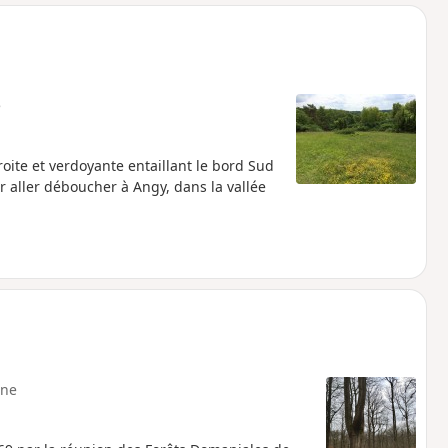
o
a
i
m
p
e
roite et verdoyante entaillant le bord Sud
 aller déboucher à Angy, dans la vallée
ne