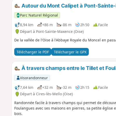
Autour du Mont Calipet à Pont-Saint
Parc Naturel Régional
8,94 km
+86 m
-86 m
2h 50
Facile
Départ à Pont-Sainte-Maxence (Oise)
De la vallée de l'Oise à l'Abbaye Royale du Moncel en passa
Télécharger le PDF
Télécharger le GPX
À travers champs entre le Tillet et Fo
Visorandonneur
7,64 km
+32 m
-32 m
2h 15
Facile
Départ à Cires-lès-Mello (Oise)
Randonnée facile à travers champs qui permet de découvrir
Foulangues avec ses maisons en pierres, sa petite église et
bois.