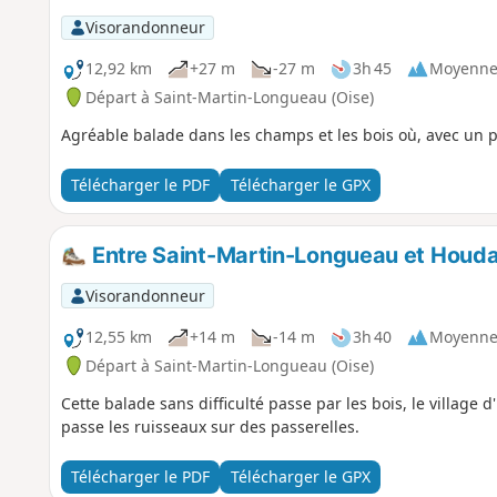
Visorandonneur
12,92 km
+27 m
-27 m
3h 45
Moyenn
Départ à Saint-Martin-Longueau (Oise)
Agréable balade dans les champs et les bois où, avec un p
Télécharger le PDF
Télécharger le GPX
Entre Saint-Martin-Longueau et Houd
Visorandonneur
12,55 km
+14 m
-14 m
3h 40
Moyenn
Départ à Saint-Martin-Longueau (Oise)
Cette balade sans difficulté passe par les bois, le village d
passe les ruisseaux sur des passerelles.
Télécharger le PDF
Télécharger le GPX