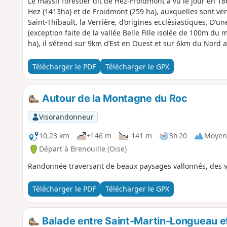
Le massif forestier dit de Hez-Froidmont a vu le jour en 1
Hez (1413ha) et de Froidmont (259 ha), auxquelles sont ven
Saint-Thibault, la Verrière, d’origines ecclésiastiques. D’u
(exception faite de la vallée Belle Fille isolée de 100m du
ha), il s’étend sur 9km d’Est en Ouest et sur 6km du Nord 
Télécharger le PDF
Télécharger le GPX
Autour de la Montagne du Roc
Visorandonneur
10,23 km
+146 m
-141 m
3h 20
Moyen
Départ à Brenouille (Oise)
Randonnée traversant de beaux paysages vallonnés, des vil
Télécharger le PDF
Télécharger le GPX
Balade entre Saint-Martin-Longueau et