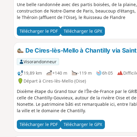
Une belle randonnée avec des partis boisées, de la plaine, 
construction de Notre-Dame de Paris, beaucoup d'étangs, de
le Théroin (affluent de l'Oise), le Ruisseau de Flandre
Télécharger le PDF
Télécharger le GPX
De Cires-lès-Mello à Chantilly via Sain
Visorandonneur
19,89 km
+140 m
-119 m
6h 05
Difficil
Départ à Cires-lès-Mello (Oise)
Dixième étape du Grand tour de l'Île-de-France par le GR®1
celle de Chantilly-Gouvieux, autour de la rivière Oise et de
Nonette. Le patrimoine bâti est remarquable ici, entre l'ab
la ville et le domaine de Chantilly.
Télécharger le PDF
Télécharger le GPX