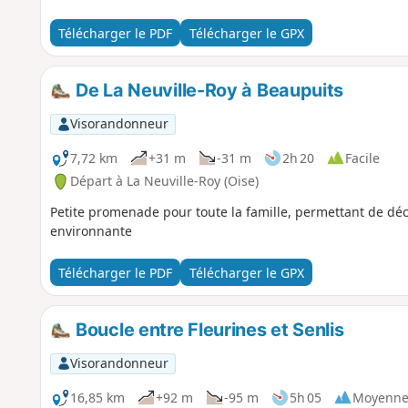
Télécharger le PDF
Télécharger le GPX
De La Neuville-Roy à Beaupuits
Visorandonneur
7,72 km
+31 m
-31 m
2h 20
Facile
Départ à La Neuville-Roy (Oise)
Petite promenade pour toute la famille, permettant de déc
environnante
Télécharger le PDF
Télécharger le GPX
Boucle entre Fleurines et Senlis
Visorandonneur
16,85 km
+92 m
-95 m
5h 05
Moyenn