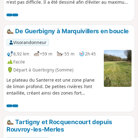
n'est pas difficile. Il a été dessiné afin d'éviter au maximum
de marcher au bord de la route départementale 329 qui a
une circulation importante. Restant en plaine, il fait le tour
du bois des Flavignes et du bois de Guerbigny.
De Guerbigny à Marquivillers en boucle
Visorandonneur
8,92 km
+59 m
-55 m
2h 45
Facile
Départ à Guerbigny (Somme)
Le plateau du Santerre est une zone plane
de limon profond. De petites rivières l’ont
entaillée, créant ainsi des zones fort
pittoresques à parcourir. Cette randonnée
en présente une. Randonnée non balisée.
On y emprunte tout de même une partie
balisée du GR® 123 en fin de boucle. Plus de
Tartigny et Rocquencourt depuis
la moitié du parcours s’effectue sur des
Rouvroy-les-Merles
chemins en zone boisée.