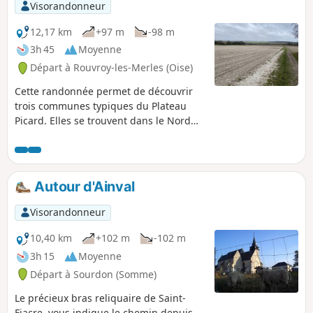
Visorandonneur
12,17 km
+97 m
-98 m
3h 45
Moyenne
Départ à Rouvroy-les-Merles (Oise)
Cette randonnée permet de découvrir
trois communes typiques du Plateau
Picard. Elles se trouvent dans le Nord
du département de l’Oise. On y
découvre les bosquets et l’openfield
argilocalcaire. Un petit détour permet
de passer à côté du château de Tartigny.
Autour d'Ainval
Ces territoires agricoles sont très
paisibles. Il y a très peu de circulation
Visorandonneur
automobile. Une partie du parcours
emprunte le GR®124.
10,40 km
+102 m
-102 m
3h 15
Moyenne
Départ à Sourdon (Somme)
Le précieux bras reliquaire de Saint-
Fiacre, vous indique le chemin depuis