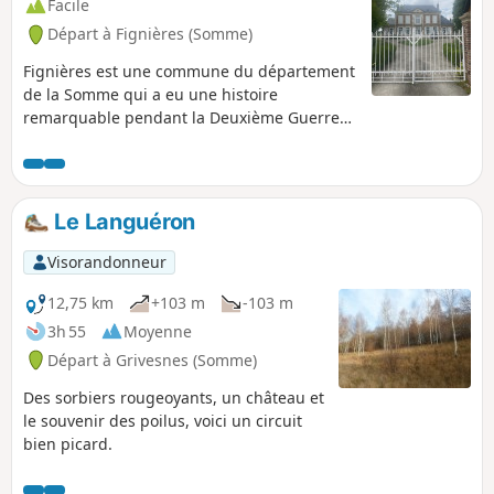
Facile
Départ à Fignières (Somme)
Fignières est une commune du département
de la Somme qui a eu une histoire
remarquable pendant la Deuxième Guerre
Mondiale, à cause de l’aérodrome de
Montdidier – Fignières qui fut agrandi par la
Luftwaffe. Aujourd’hui, l’attraction principale
est la « Montagne de Fignières », appelée
Le Languéron
aussi « Le Larris du Brûlé ». Il s’agit d’une
pelouse calcaire remarquable (un « larris »
Visorandonneur
en picard). La gestion de ce patrimoine
naturel est assurée par le Conservatoire des
12,75 km
+103 m
-103 m
Espaces Naturels des Hauts de France. La
3h 55
Moyenne
vue du haut du site est remarquable. En été,
Départ à Grivesnes (Somme)
la flore et l’entomofaune du chemin sont très
diverses.
Des sorbiers rougeoyants, un château et
le souvenir des poilus, voici un circuit
bien picard.