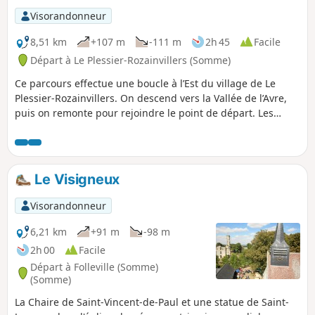
Visorandonneur
8,51 km
+107 m
-111 m
2h 45
Facile
Départ à Le Plessier-Rozainvillers (Somme)
Ce parcours effectue une boucle à l’Est du village de Le
Plessier-Rozainvillers. On descend vers la Vallée de l’Avre,
puis on remonte pour rejoindre le point de départ. Les
paysages sont variés tout au long de ce parcours qui
serpente au bord des bois, des champs de cultures
céréalières et de quelques pâtures. Sur une partie de ce
chemin, on surplombe les étangs de la Vallée de l’Avre dont
Le Visigneux
l’eau miroite au soleil du matin. Hors période venteuse ou
de travaux agricoles, c’est très paisible.
Visorandonneur
6,21 km
+91 m
-98 m
2h 00
Facile
Départ à Folleville (Somme)
(Somme)
La Chaire de Saint-Vincent-de-Paul et une statue de Saint-