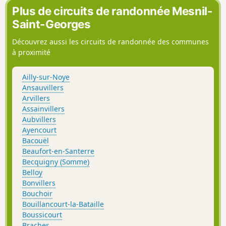
Plus de circuits de randonnée Mesnil-
Saint-Georges
Découvrez aussi les circuits de randonnée des communes
à proximité
Ailly-sur-Noye
Ansauvillers
Arvillers
Assainvillers
Aubvillers
Ayencourt
Bacouël
Beaufort-en-Santerre
Becquigny (Somme)
Belloy
Bonvillers
Bouchoir
Bouillancourt-la-Bataille
Boussicourt
Braches