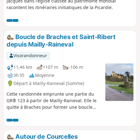
Jacques dans l'église classée au patrimoine mondial
racontent les itinéraires initiatiques de la Picardie.
Boucle de Braches et Saint-Ribert
depuis Mailly-Raineval
Visorandonneur
11,46 km
+107 m
-106 m
3h 35
Moyenne
Départ à Mailly-Raineval (Somme)
Cette randonnée emprunte une partie du
GR® 123 à partir de Mailly-Raineval. Elle le
quitte à Braches pour former une boucle
afin de revenir au point de départ. Il s’agit
d’une partie paisible du Plateau Picard de la
Somme. C’est une région d’openfield,
vallonnée au sols variés. Des bosquets
Autour de Courcelles
parsèment le territoire. Le parcours est pour