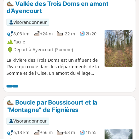
Vallée des Trois Doms en amont
p
d'Ayencourt
Visorandonneur
8,03 km
+24 m
-22 m
2h 20
Facile
Départ à Ayencourt (Somme)
La Rivière des Trois Doms est un affluent de
l'Avre qui coule dans les départements de la
Somme et de l'Oise. En amont du village
d’Ayencourt, elle coule dans une vallée
boisée. Parcourir cette vallée permet
d’effectuer une randonnée particulièrement
bucolique, essentiellement dans une
Boucle par Boussicourt et la
ripisylve.
"Montagne" de Fignières
Visorandonneur
6,13 km
+56 m
-63 m
1h 55