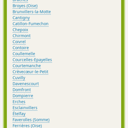
Broyes (Oise)
Brunvillers-la-Motte
Cantigny
Catillon-Fumechon
Chepoix
Chirmont
Coivrel
Contoire
Coullemelle
Courcelles-Epayelles
Courtemanche
Crèvecœur-le-Petit
Cuvilly
Davenescourt
Domfront
Dompierre
Erches
Esclainvillers
Ételfay
Faverolles (Somme)
Ferrières (Oise)