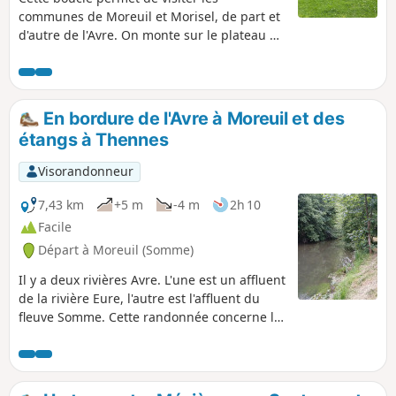
communes de Moreuil et Morisel, de part et
d'autre de l'Avre. On monte sur le plateau du
Santerre par un chemin rural. On redescend
pour traverser ce bourg et ce village. Une
deuxième boucle dans la vallée de l'Avre
permet de rejoindre le parking de départ.
En bordure de l'Avre à Moreuil et des
Sur le parcours, on peut voir des édifices
étangs à Thennes
typiques et étonnants.
Visorandonneur
7,43 km
+5 m
-4 m
2h 10
Facile
Départ à Moreuil (Somme)
Il y a deux rivières Avre. L'une est un affluent
de la rivière Eure, l'autre est l'affluent du
fleuve Somme. Cette randonnée concerne la
seconde de ces deux rivières. Ce parcours
donne le plaisir de longer la rivière Avre à
Moreuil. En effet, la communauté de
communes entretient le chemin de halage.