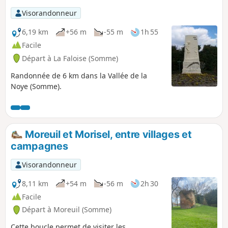
sa plus grande partie routier mais il
Visorandonneur
s’effectue sur des routes très peu
fréquentées par les véhicules motorisés.
6,19 km
+56 m
-55 m
1h 55
Facile
Départ à La Faloise (Somme)
Randonnée de 6 km dans la Vallée de la
Noye (Somme).
Moreuil et Morisel, entre villages et
campagnes
Visorandonneur
8,11 km
+54 m
-56 m
2h 30
Facile
Départ à Moreuil (Somme)
Cette boucle permet de visiter les