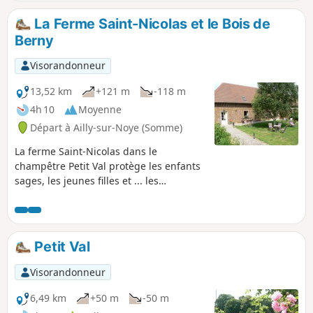
La Ferme Saint-Nicolas et le Bois de
Berny
Visorandonneur
13,52 km
+121 m
-118 m
4h 10
Moyenne
Départ à Ailly-sur-Noye (Somme)
La ferme Saint-Nicolas dans le
champêtre Petit Val protège les enfants
sages, les jeunes filles et ... les
randonneurs.
Petit Val
Visorandonneur
6,49 km
+50 m
-50 m