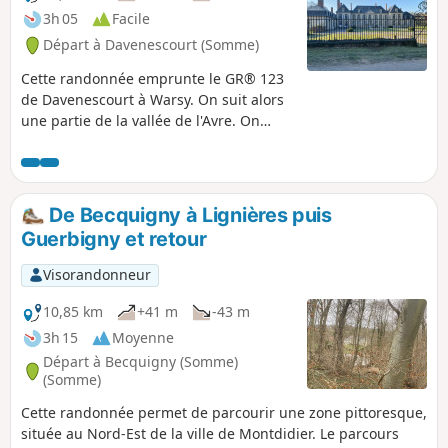
3h 05
Facile
Départ à Davenescourt (Somme)
Cette randonnée emprunte le GR® 123
de Davenescourt à Warsy. On suit alors
une partie de la vallée de l'Avre. On
passe devant le château de Warsy. Dans
ce village on quitte le GR® pour
remonter sur le plateau du Santerre
jusqu’au joli hameau de Saulchoy-sur-
De Becquigny à Lignières puis
Davenescourt. La traversée du Bois
Guerbigny et retour
Morière permet de rejoindre la D160 au
niveau du monument élevé en
Visorandonneur
l'honneur du Commandant de Banville.
La pittoresque descente vers
10,85 km
+41 m
-43 m
Davenescourt permet d’arriver devant
3h 15
Moyenne
l’impressionnant château du XVIIIe
Départ à Becquigny (Somme)
avant de terminer la boucle.
(Somme)
Cette randonnée permet de parcourir une zone pittoresque,
située au Nord-Est de la ville de Montdidier. Le parcours