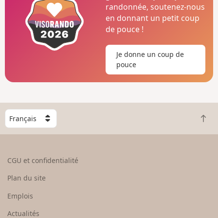
randonnée, soutenez-nous
en donnant un petit coup
de pouce !
Je donne un coup de
pouce
C
R
h
e
o
t
i
o
s
CGU et confidentialité
u
i
r
s
Plan du site
e
s
n
e
Emplois
h
z
Actualités
a
u