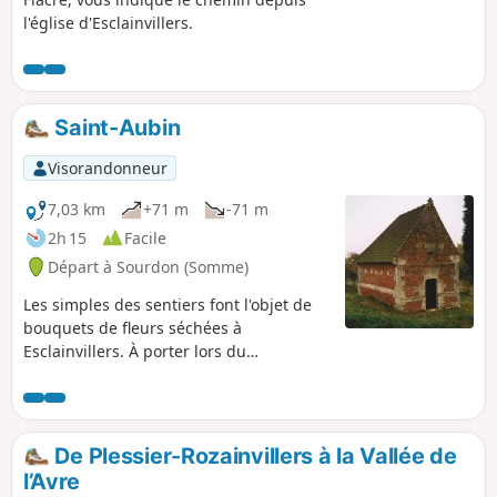
l'église d'Esclainvillers.
Saint-Aubin
Visorandonneur
7,03 km
+71 m
-71 m
2h 15
Facile
Départ à Sourdon (Somme)
Les simples des sentiers font l'objet de
bouquets de fleurs séchées à
Esclainvillers. À porter lors du
pèlerinage de Saint-Aubin.
De Plessier-Rozainvillers à la Vallée de
l’Avre