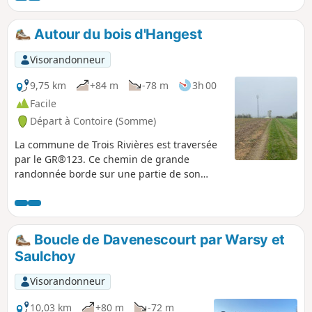
Autour du bois d'Hangest
Visorandonneur
9,75 km
+84 m
-78 m
3h 00
Facile
Départ à Contoire (Somme)
La commune de Trois Rivières est traversée
par le GR®123. Ce chemin de grande
randonnée borde sur une partie de son
parcours dans la commune un grand bois
privé appelé Bois d’Hangest. Ce bois est en
surplomb de la commune. Emprunter cette
partie du GR® et faire le tour de ce bois et
Boucle de Davenescourt par Warsy et
de la plaine qui l’entoure permet de faire
Saulchoy
une boucle de randonnée pleine de charme
avec de beaux paysages.
Visorandonneur
10,03 km
+80 m
-72 m