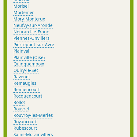
Morisel
Mortemer
Mory-Montcrux
Neufvy-sur-Aronde
Nourard-le-Franc
Piennes-Onvillers
Pierrepont-sur-Avre
Plainval
Plainville (Oise)
Quinquempoix
Quiry-le-Sec
Ravenel
Remaugies
Remiencourt
Rocquencourt
Rollot
Rouvrel
Rouvroy-les-Merles
Royaucourt
Rubescourt
Sains-Morainvillers