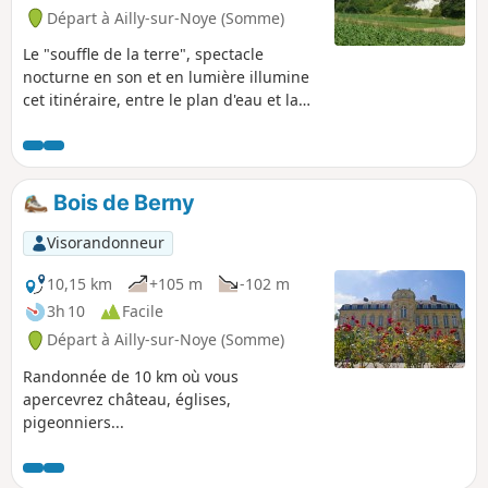
Départ à Ailly-sur-Noye (Somme)
Le "souffle de la terre", spectacle
nocturne en son et en lumière illumine
cet itinéraire, entre le plan d'eau et la
petite église de charme de Berny.
Bois de Berny
Visorandonneur
10,15 km
+105 m
-102 m
3h 10
Facile
Départ à Ailly-sur-Noye (Somme)
Randonnée de 10 km où vous
apercevrez château, églises,
pigeonniers...