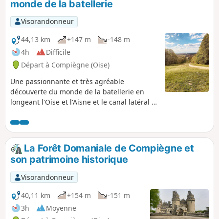
monde de la batellerie
Visorandonneur
44,13 km
+147 m
-148 m
4h
Difficile
Départ à Compiègne (Oise)
Une passionnante et très agréable
découverte du monde de la batellerie en
longeant l'Oise et l'Aisne et le canal latéral à
l'Oise. Découvrir la Cité Saint-Gobain à
Thourotte, puis, sillonner cette très belle
Forêt de Compiègne qui cache un lieu
historique comme la Clairière de l'Armistice,
La Forêt Domaniale de Compiègne et
des arbres remarquables, une vue
son patrimoine historique
impressionnante sur le Palais Impérial de
Compiègne.
Visorandonneur
40,11 km
+154 m
-151 m
3h
Moyenne