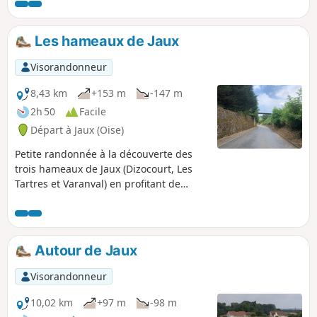
Les hameaux de Jaux
Visorandonneur
8,43 km
+153 m
-147 m
2h 50
Facile
Départ à Jaux (Oise)
Petite randonnée à la découverte des
trois hameaux de Jaux (Dizocourt, Les
Tartres et Varanval) en profitant de
belles vues sur la plaine et la vallée de
l'Oise.
Autour de Jaux
Visorandonneur
10,02 km
+97 m
-98 m