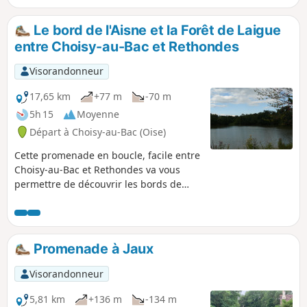
la bute des Beaux Monts et son point de
vue sur Compiègne. C'est un condensé
Le bord de l'Aisne et la Forêt de Laigue
de la beauté et des plaisirs de
entre Choisy-au-Bac et Rethondes
Compiègne et de sa forêt.
Visorandonneur
17,65 km
+77 m
-70 m
5h 15
Moyenne
Départ à Choisy-au-Bac (Oise)
Cette promenade en boucle, facile entre
Choisy-au-Bac et Rethondes va vous
permettre de découvrir les bords de
l'Aisne et les beaux jardins du
Francport, puis le beau petit village de
Rethondes, à proximité de la clairière de
l'armistice de 14/18, avant de revenir à
Promenade à Jaux
Choisy-au-Bac par la Forêt de Laigue et
le Château des bonshommes et finir par
Visorandonneur
la petite Chapelle des Trois Chênes
inondées de jacinthes sauvages bleues
5,81 km
+136 m
-134 m