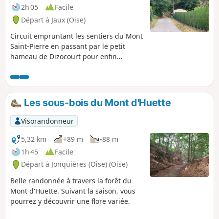
dans la dernière quinzaine d'avril.
2h 05
Facile
Départ à Jaux (Oise)
Circuit empruntant les sentiers du Mont
Saint-Pierre en passant par le petit
hameau de Dizocourt pour enfin
rejoindre le village de Jaux.
Les sous-bois du Mont d'Huette
Visorandonneur
5,32 km
+89 m
-88 m
1h 45
Facile
Départ à Jonquières (Oise) (Oise)
Belle randonnée à travers la forêt du
Mont d'Huette. Suivant la saison, vous
pourrez y découvrir une flore variée.