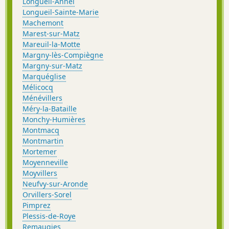
Longueil-Annel
Longueil-Sainte-Marie
Machemont
Marest-sur-Matz
Mareuil-la-Motte
Margny-lès-Compiègne
Margny-sur-Matz
Marquéglise
Mélicocq
Ménévillers
Méry-la-Bataille
Monchy-Humières
Montmacq
Montmartin
Mortemer
Moyenneville
Moyvillers
Neufvy-sur-Aronde
Orvillers-Sorel
Pimprez
Plessis-de-Roye
Remaugies