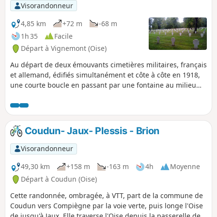
Visorandonneur
4,85 km
+72 m
-68 m
1h 35
Facile
Départ à Vignemont (Oise)
Au départ de deux émouvants cimetières militaires, français
et allemand, édifiés simultanément et côte à côte en 1918,
une courte boucle en passant par une fontaine au milieu
des bois.
Coudun- Jaux- Plessis - Brion
Visorandonneur
49,30 km
+158 m
-163 m
4h
Moyenne
Départ à Coudun (Oise)
Cette randonnée, ombragée, à VTT, part de la commune de
Coudun vers Compiègne par la voie verte, puis longe l'Oise
de jusqu'à Jaux. Elle traverse l'Oise depuis la passerelle de