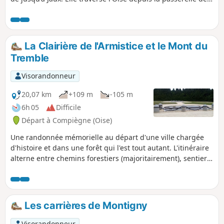
Jaux pour s'enfoncer dans la forêt. Elle rejoint le Francport
au niveau du pont de l'Aisne, puis traverse à nouveau l'Oise
par un pont atypique du Canal de l'Oise au niveau des
écluses de Longueil-Annel. Elle file ensuite vers le Mont
La Clairière de l'Armistice et le Mont du
Ganelon pour redescendre sur Clairoix et finir à Coudun.
Tremble
Visorandonneur
20,07 km
+109 m
-105 m
6h 05
Difficile
Départ à Compiègne (Oise)
Une randonnée mémorielle au départ d'une ville chargée
d'histoire et dans une forêt qui l'est tout autant. L'itinéraire
alterne entre chemins forestiers (majoritairement), sentiers,
dont celui qui permet de faire une "ascension" du Mont du
Tremble, cheminement le long de l'Aisne et tronçons
urbains riches en patrimoine.
Les carrières de Montigny
Visorandonneur