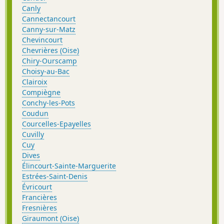
Canly
Cannectancourt
Canny-sur-Matz
Chevincourt
Chevrières (Oise)
Chiry-Ourscamp
Choisy-au-Bac
Clairoix
Compiègne
Conchy-les-Pots
Coudun
Courcelles-Epayelles
Cuvilly
Cuy
Dives
Élincourt-Sainte-Marguerite
Estrées-Saint-Denis
Évricourt
Francières
Fresnières
Giraumont (Oise)