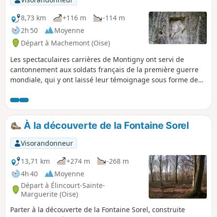
8,73 km
+116 m
-114 m
2h 50
Moyenne
Départ à Machemont (Oise)
Les spectaculaires carrières de Montigny ont servi de
cantonnement aux soldats français de la première guerre
mondiale, qui y ont laissé leur témoignage sous forme de
sculptures et de graffitis. Une association, la
Machemontoise, fait revivre ces lieux et y organise des
visites. Cette randonnée se propose de gagner à pied ces
carrières, principalement à travers bois, tout en passant en
À la découverte de la Fontaine Sorel
revue le patrimoine de la commune.
Visorandonneur
13,71 km
+274 m
-268 m
4h 40
Moyenne
Départ à Élincourt-Sainte-
Marguerite (Oise)
Parter à la découverte de la Fontaine Sorel, construite