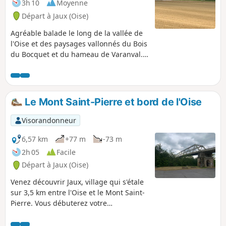
3h 10
Moyenne
Départ à Jaux (Oise)
Agréable balade le long de la vallée de
l'Oise et des paysages vallonnés du Bois
du Bocquet et du hameau de Varanval.
Vous marcherez à la limite de
Compiègne et la Croix Saint-Ouen
séparé de Jaux par l'Oise. Vous gravirez
la pente au bord d'Armancourt,
Le Mont Saint-Pierre et bord de l'Oise
traverserez Varanval en limite de
Jonquières pour redescendre sur Jaux
Visorandonneur
avec la commune de Venette sur votre
gauche.
6,57 km
+77 m
-73 m
2h 05
Facile
Départ à Jaux (Oise)
Venez découvrir Jaux, village qui s'étale
sur 3,5 km entre l'Oise et le Mont Saint-
Pierre. Vous débuterez votre
cheminement par le chemin de halage
qui se rétrécit parfois. Après avoir