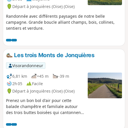
Départ à Jonquières (Oise) (Oise)
Randonnée avec différents paysages de notre belle
campagne. Grande boucle alliant champs, bois, collines,
sentiers et verdure.
Les trois Monts de Jonquières
Visorandonneur
6,81 km
+45 m
-39 m
2h 05
Facile
Départ à Jonquières (Oise) (Oise)
Prenez un bon bol d'air pour cette
balade champêtre et familiale autour
des trois buttes boisées qui cantonnent
le village : le Mont Hart, le Mont Clergé
et le Mont d'Huette.