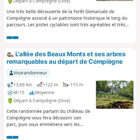
Départ à Compiègne (Oise)
Une très belle découverte de la Forêt Domaniale de
Compiègne associé à un patrimoine historique le long du
parcours. Les pistes cyclables sont très agréables et très
roulantes avec des accès au patrimoine historique très
faciles et très proches du circuit.
L'allée des Beaux Monts et ses arbres
remarquables au départ de Compiègne
Visorandonneur
13,69 km
+122 m
-115 m
4h 15
Moyenne
Départ à Compiègne (Oise)
Cette randonnée partant du château de
Compiègne vous fera découvrir son
parc, puis vous emmènera vers les
arbres remarquables à proximité de
l'allée des Beaux Monts, en passant par