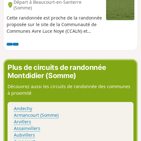
Départ à Beaucourt-en-Santerre
(Somme)
Cette randonnée est proche de la randonnée
proposée sur le site de la Communauté de
Communes Avre Luce Noye (CCALN) et
intitulée « Les vallées en Santerre ». Elle
résulte de la volonté de la commission de
remembrement de la commune de proposer
un itinéraire de randonnée sur son
territoire. Ce parcours permet de visualiser
Plus de circuits de randonnée
toute la diversité des paysages de la
Montdidier (Somme)
commune de Beaucourt-en-Santerre. On y
longe le bas de la Znieff n°220014514 qui
Découvrez aussi les circuits de randonnée des communes
porte le nom de « larris de la vallée du bois
à proximité
Péronne ».
Andechy
Armancourt (Somme)
Arvillers
Assainvillers
Aubvillers