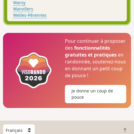
Warsy
Warvillers
Welles-Pérennes
Pour continuer à proposer
des
fonctionnalités
gratuites et pratiques
en
randonnée, soutenez-nous
en donnant un petit coup
de pouce !
Je donne un coup de
pouce
C
R
h