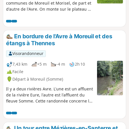
communes de Moreuil et Morisel, de part et
d'autre de l'Avre. On monte sur le plateau du
Santerre par un chemin rural. On redescend
pour traverser ce bourg et ce village. Une
deuxième boucle dans la vallée de l'Avre
permet de rejoindre le parking de départ.
En bordure de l'Avre à Moreuil et des
Sur le parcours, on peut voir des édifices
étangs à Thennes
typiques et étonnants.
Visorandonneur
7,43 km
+5 m
-4 m
2h 10
Facile
Départ à Moreuil (Somme)
Il y a deux rivières Avre. L'une est un affluent
de la rivière Eure, l'autre est l'affluent du
fleuve Somme. Cette randonnée concerne la
seconde de ces deux rivières. Ce parcours
donne le plaisir de longer la rivière Avre à
Moreuil. En effet, la communauté de
communes entretient le chemin de halage.
Un tour entre Mézières-en-Santerre et