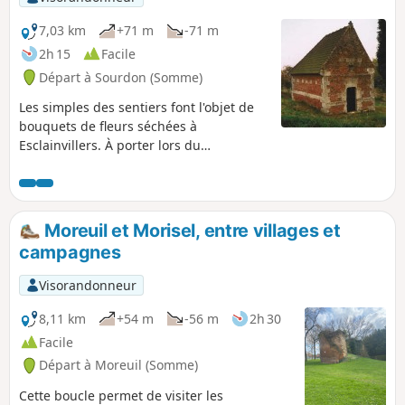
7,03 km
+71 m
-71 m
2h 15
Facile
Départ à Sourdon (Somme)
Les simples des sentiers font l'objet de
bouquets de fleurs séchées à
Esclainvillers. À porter lors du
pèlerinage de Saint-Aubin.
Moreuil et Morisel, entre villages et
campagnes
Visorandonneur
8,11 km
+54 m
-56 m
2h 30
Facile
Départ à Moreuil (Somme)
Cette boucle permet de visiter les