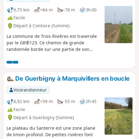
niveau du monument élevé en
l'honneur du Commandant de Banville.
9,75 km
+84 m
-78 m
3h 00
La pittoresque descente vers
Facile
Davenescourt permet d’arriver devant
Départ à Contoire (Somme)
l’impressionnant château du XVIIIe
avant de terminer la boucle.
La commune de Trois Rivières est traversée
par le GR®123. Ce chemin de grande
randonnée borde sur une partie de son
parcours dans la commune un grand bois
privé appelé Bois d’Hangest. Ce bois est en
surplomb de la commune. Emprunter cette
partie du GR® et faire le tour de ce bois et
De Guerbigny à Marquivillers en boucle
de la plaine qui l’entoure permet de faire
une boucle de randonnée pleine de charme
Visorandonneur
avec de beaux paysages.
8,92 km
+59 m
-55 m
2h 45
Facile
Départ à Guerbigny (Somme)
Le plateau du Santerre est une zone plane
de limon profond. De petites rivières l’ont