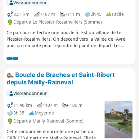
Visorandonneur
8,51 km
+107 m
-111 m
2h 45
Facile
Départ à Le Plessier-Rozainvillers (Somme)
Ce parcours effectue une boucle à l’Est du village de Le
Plessier-Rozainvillers. On descend vers la Vallée de l’Avre,
puis on remonte pour rejoindre le point de départ. Les
paysages sont variés tout au long de ce parcours qui
serpente au bord des bois, des champs de cultures
céréalières et de quelques pâtures. Sur une partie de ce
chemin, on surplombe les étangs de la Vallée de l’Avre dont
Boucle de Braches et Saint-Ribert
l’eau miroite au soleil du matin. Hors période venteuse ou
depuis Mailly-Raineval
de travaux agricoles, c’est très paisible.
Visorandonneur
11,46 km
+107 m
-106 m
3h 35
Moyenne
Départ à Mailly-Raineval (Somme)
Cette randonnée emprunte une partie du
GR® 123 à partir de Mailly-Raineval. Elle le