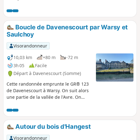
de marcher au bord de la route départementale 329 qui a
une circulation importante. Restant en plaine, il fait le tour
du bois des Flavignes et du bois de Guerbigny.
Boucle de Davenescourt par Warsy et
Saulchoy
Visorandonneur
10,03 km
+80 m
-72 m
3h 05
Facile
Départ à Davenescourt (Somme)
Cette randonnée emprunte le GR® 123
de Davenescourt à Warsy. On suit alors
une partie de la vallée de l'Avre. On
passe devant le château de Warsy. Dans
ce village on quitte le GR® pour
remonter sur le plateau du Santerre
jusqu’au joli hameau de Saulchoy-sur-
Autour du bois d'Hangest
Davenescourt. La traversée du Bois
Morière permet de rejoindre la D160 au
Visorandonneur