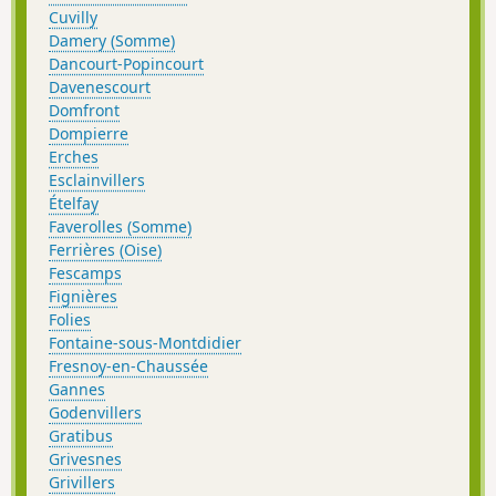
Cuvilly
Damery (Somme)
Dancourt-Popincourt
Davenescourt
Domfront
Dompierre
Erches
Esclainvillers
Ételfay
Faverolles (Somme)
Ferrières (Oise)
Fescamps
Fignières
Folies
Fontaine-sous-Montdidier
Fresnoy-en-Chaussée
Gannes
Godenvillers
Gratibus
Grivesnes
Grivillers