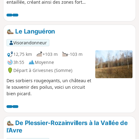
entaillée, créant ainsi des zones fort
pittoresques à parcourir. Cette randonnée
en présente une. Randonnée non balisée.
On y emprunte tout de même une partie
balisée du GR® 123 en fin de boucle. Plus de
Le Languéron
la moitié du parcours s’effectue sur des
chemins en zone boisée.
Visorandonneur
12,75 km
+103 m
-103 m
3h 55
Moyenne
Départ à Grivesnes (Somme)
Des sorbiers rougeoyants, un château et
le souvenir des poilus, voici un circuit
bien picard.
De Plessier-Rozainvillers à la Vallée de
l’Avre