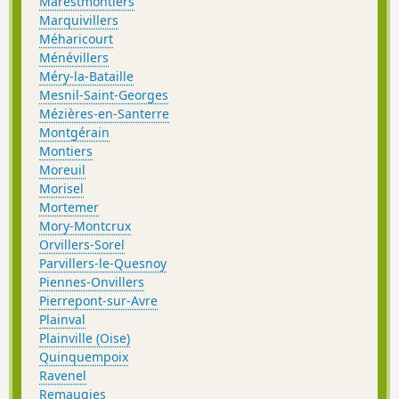
Marestmontiers
Marquivillers
Méharicourt
Ménévillers
Méry-la-Bataille
Mesnil-Saint-Georges
Mézières-en-Santerre
Montgérain
Montiers
Moreuil
Morisel
Mortemer
Mory-Montcrux
Orvillers-Sorel
Parvillers-le-Quesnoy
Piennes-Onvillers
Pierrepont-sur-Avre
Plainval
Plainville (Oise)
Quinquempoix
Ravenel
Remaugies