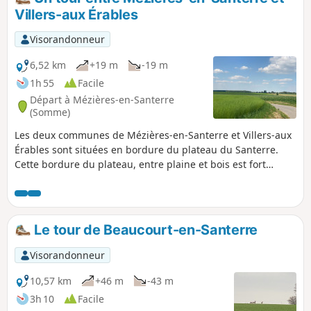
Elle permet aussi de faire le tour des étangs
Villers-aux Érables
de pêche de Thennes et d’admirer le
paysage champêtre de ces plans d’eau.
Visorandonneur
6,52 km
+19 m
-19 m
1h 55
Facile
Départ à Mézières-en-Santerre
(Somme)
Les deux communes de Mézières-en-Santerre et Villers-aux
Érables sont situées en bordure du plateau du Santerre.
Cette bordure du plateau, entre plaine et bois est fort
pittoresque. De plus le village de Villers-aux-Érables, où il y
avait un château jusqu’à la première guerre mondiale,
garde deux lieux remarquables de ce passé qui
agrémentent la randonnée.
Le tour de Beaucourt-en-Santerre
Visorandonneur
10,57 km
+46 m
-43 m
3h 10
Facile