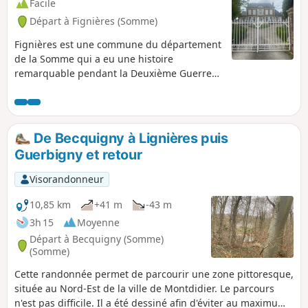
Facile
Départ à Fignières (Somme)
Fignières est une commune du département
de la Somme qui a eu une histoire
remarquable pendant la Deuxième Guerre
Mondiale, à cause de l’aérodrome de
Montdidier – Fignières qui fut agrandi par la
Luftwaffe. Aujourd’hui, l’attraction principale
est la « Montagne de Fignières », appelée
De Becquigny à Lignières puis
aussi « Le Larris du Brûlé ». Il s’agit d’une
Guerbigny et retour
pelouse calcaire remarquable (un « larris »
en picard). La gestion de ce patrimoine
Visorandonneur
naturel est assurée par le Conservatoire des
Espaces Naturels des Hauts de France. La
10,85 km
+41 m
-43 m
vue du haut du site est remarquable. En été,
3h 15
Moyenne
la flore et l’entomofaune du chemin sont très
Départ à Becquigny (Somme)
diverses.
(Somme)
Cette randonnée permet de parcourir une zone pittoresque,
située au Nord-Est de la ville de Montdidier. Le parcours
n'est pas difficile. Il a été dessiné afin d'éviter au maximum