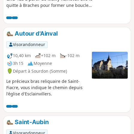
quitte à Braches pour former une boucle
afin de revenir au point de départ. Il s’agit
d’une partie paisible du Plateau Picard de la
Somme. C’est une région d’openfield,
vallonnée au sols variés. Des bosquets
Autour d'Ainval
parsèment le territoire. Le parcours est pour
sa plus grande partie routier mais il
Visorandonneur
s’effectue sur des routes très peu
fréquentées par les véhicules motorisés.
10,40 km
+102 m
-102 m
3h 15
Moyenne
Départ à Sourdon (Somme)
Le précieux bras reliquaire de Saint-
Fiacre, vous indique le chemin depuis
l'église d'Esclainvillers.
Saint-Aubin
Visorandonneur