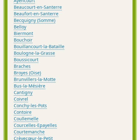
Ayencourt
Beaucourt-en-Santerre
Beaufort-en-Santerre
Becquigny (Somme)
Belloy
Biermont
Bouchoir
Bouillancourt-la-Bataille
Boulogne-la-Grasse
Boussicourt
Braches
Broyes (Oise)
Brunvillers-la-Motte
Bus-la-Mésière
Cantigny
Coivrel
Conchy-les-Pots
Contoire
Coullemelle
Courcelles-Epayelles
Courtemanche
Crèvecœur-le-Petit