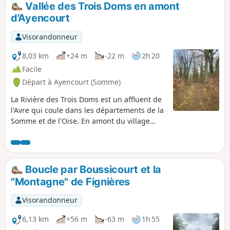
Vallée des Trois Doms en amont
p
d'Ayencourt
Visorandonneur
8,03 km
+24 m
-22 m
2h 20
Facile
Départ à Ayencourt (Somme)
La Rivière des Trois Doms est un affluent de
l'Avre qui coule dans les départements de la
Somme et de l'Oise. En amont du village
d’Ayencourt, elle coule dans une vallée
boisée. Parcourir cette vallée permet
d’effectuer une randonnée particulièrement
bucolique, essentiellement dans une
Boucle par Boussicourt et la
ripisylve.
"Montagne" de Fignières
Visorandonneur
6,13 km
+56 m
-63 m
1h 55