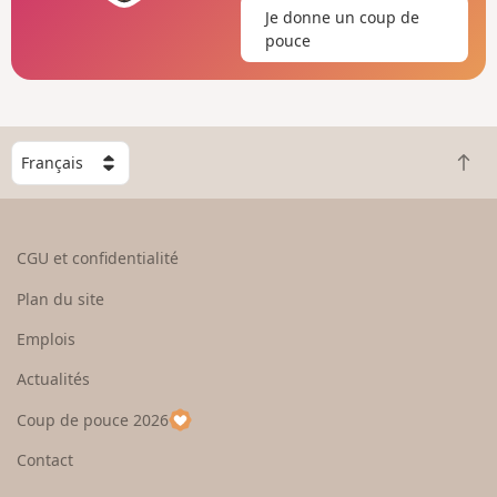
Je donne un coup de
pouce
C
R
h
e
o
t
i
o
s
CGU et confidentialité
u
i
r
s
Plan du site
e
s
n
e
Emplois
h
z
Actualités
a
u
u
n
Coup de pouce 2026
t
p
a
Contact
y