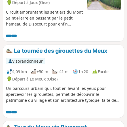
Départ à Jaux (Oise)
Circuit empruntant les sentiers du Mont
Saint-Pierre en passant par le petit
hameau de Dizocourt pour enfin
rejoindre le village de Jaux.
La tournée des girouettes du Meux
Visorandonneur
4,09 km
+50 m
-41 m
1h 20
Facile
Départ à Le Meux (Oise)
Un parcours urbain qui, tout en levant les yeux pour
apercevoir les girouettes, permet de découvrir le
patrimoine du village et son architecture typique, faite de
briques ou de pierres de taille, avec des maisons érigées au
XIXe siècle dans le centre, et d'autres, plus contemporaines,
dans les extensions plus récentes.