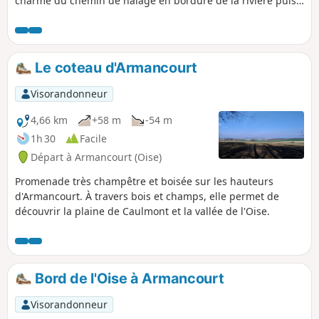
charme du chemin de halage en bordure de la rivière puis
en montant sur le coteau de profiter de belles vues sur la
vallée au sud et la plaine au Nord.
Le coteau d'Armancourt
Visorandonneur
4,66 km
+58 m
-54 m
1h 30
Facile
Départ à Armancourt (Oise)
Promenade très champêtre et boisée sur les hauteurs
d'Armancourt. À travers bois et champs, elle permet de
découvrir la plaine de Caulmont et la vallée de l'Oise.
Bord de l'Oise à Armancourt
Visorandonneur