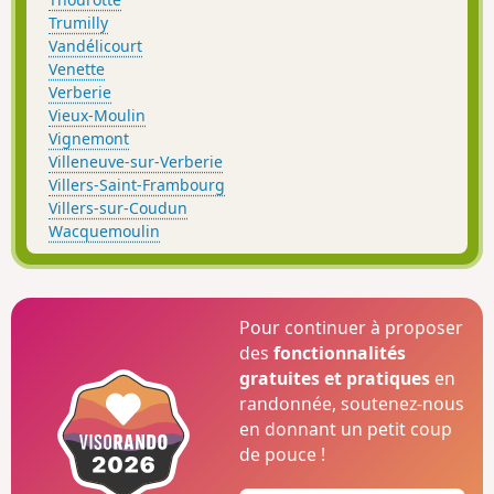
Trumilly
Vandélicourt
Venette
Verberie
Vieux-Moulin
Vignemont
Villeneuve-sur-Verberie
Villers-Saint-Frambourg
Villers-sur-Coudun
Wacquemoulin
Pour continuer à proposer
des
fonctionnalités
gratuites et pratiques
en
randonnée, soutenez-nous
en donnant un petit coup
de pouce !