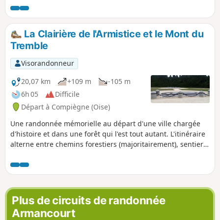
La Clairière de l'Armistice et le Mont du
Tremble
Visorandonneur
20,07 km
+109 m
-105 m
6h 05
Difficile
Départ à Compiègne (Oise)
Une randonnée mémorielle au départ d'une ville chargée
d'histoire et dans une forêt qui l'est tout autant. L'itinéraire
alterne entre chemins forestiers (majoritairement), sentiers,
dont celui qui permet de faire une "ascension" du Mont du
Tremble, cheminement le long de l'Aisne et tronçons
urbains riches en patrimoine.
Plus de circuits de randonnée
Armancourt