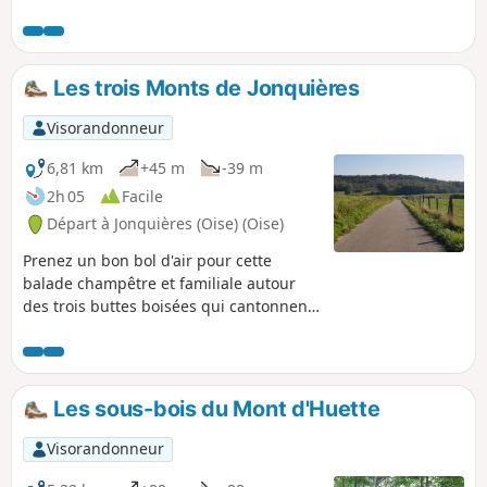
Les trois Monts de Jonquières
Visorandonneur
6,81 km
+45 m
-39 m
2h 05
Facile
Départ à Jonquières (Oise) (Oise)
Prenez un bon bol d'air pour cette
balade champêtre et familiale autour
des trois buttes boisées qui cantonnent
le village : le Mont Hart, le Mont Clergé
et le Mont d'Huette.
Les sous-bois du Mont d'Huette
Visorandonneur