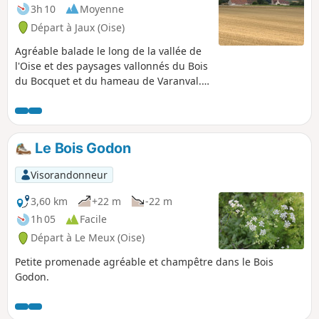
passant par le port de plaisance.
3h 10
Moyenne
Départ à Jaux (Oise)
Agréable balade le long de la vallée de
l'Oise et des paysages vallonnés du Bois
du Bocquet et du hameau de Varanval.
Vous marcherez à la limite de
Compiègne et la Croix Saint-Ouen
séparé de Jaux par l'Oise. Vous gravirez
la pente au bord d'Armancourt,
Le Bois Godon
traverserez Varanval en limite de
Jonquières pour redescendre sur Jaux
Visorandonneur
avec la commune de Venette sur votre
gauche.
3,60 km
+22 m
-22 m
1h 05
Facile
Départ à Le Meux (Oise)
Petite promenade agréable et champêtre dans le Bois
Godon.