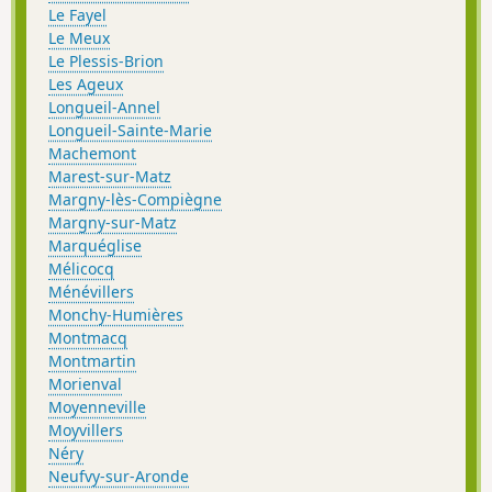
Le Fayel
Le Meux
Le Plessis-Brion
Les Ageux
Longueil-Annel
Longueil-Sainte-Marie
Machemont
Marest-sur-Matz
Margny-lès-Compiègne
Margny-sur-Matz
Marquéglise
Mélicocq
Ménévillers
Monchy-Humières
Montmacq
Montmartin
Morienval
Moyenneville
Moyvillers
Néry
Neufvy-sur-Aronde