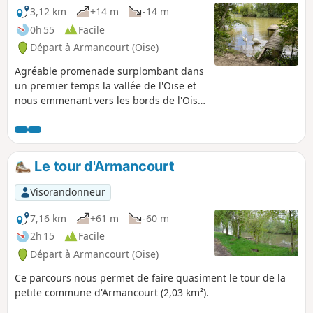
3,12 km
+14 m
-14 m
0h 55
Facile
Départ à Armancourt (Oise)
Agréable promenade surplombant dans
un premier temps la vallée de l'Oise et
nous emmenant vers les bords de l'Oise
devant l'île du Grand Peuple près de
laquelle furent découverts lors d'un
dragage de la rivière, un casque, des
lances, une épée, un vase pour certains
Le tour d'Armancourt
vieux de plus de trois mille ans et
prouvant la présence de l'homme sur
Visorandonneur
cette île.
7,16 km
+61 m
-60 m
2h 15
Facile
Départ à Armancourt (Oise)
Ce parcours nous permet de faire quasiment le tour de la
petite commune d'Armancourt (2,03 km²).