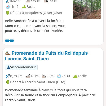
5,32 km
+89 m
-88 m
1h 45
Facile
Départ à Jonquières (Oise) (Oise)
Belle randonnée à travers la forêt du
Mont d'Huette. Suivant la saison, vous
pourrez y découvrir une flore variée.
Promenade du Puits du Roi depuis
Lacroix-Saint-Ouen
Visorandonneur
8,78 km
+8 m
-8 m
2h 30
Facile
Départ à Lacroix-Saint-Ouen (Oise)
Promenade familiale à travers la forêt qui vous fera
découvrir la faune et la flore du Compiègnois. À partir de
Lacroix-Saint-Ouen.