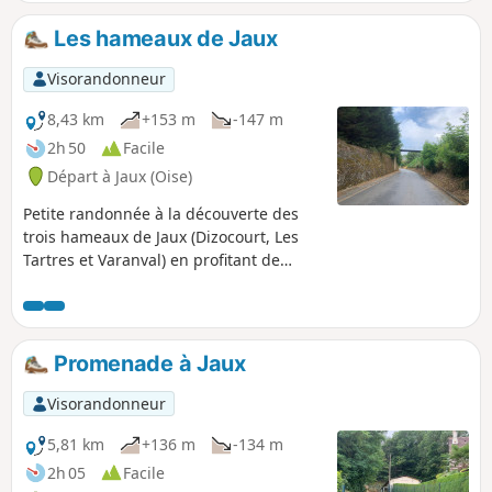
Les hameaux de Jaux
Visorandonneur
8,43 km
+153 m
-147 m
2h 50
Facile
Départ à Jaux (Oise)
Petite randonnée à la découverte des
trois hameaux de Jaux (Dizocourt, Les
Tartres et Varanval) en profitant de
belles vues sur la plaine et la vallée de
l'Oise.
Promenade à Jaux
Visorandonneur
5,81 km
+136 m
-134 m
2h 05
Facile