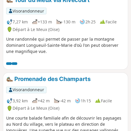
Tour du Meux via Rivecourt
Visorandonneur
7,27 km
+133 m
-130 m
2h 25
Facile
Départ à Le Meux (Oise)
Une randonnée qui permet de passer par la montagne
dominant Longueuil-Sainte-Marie d'où l'on peut observer
une magnifique vue.
Promenade des Champarts
Visorandonneur
3,92 km
+42 m
-42 m
1h 15
Facile
Départ à Le Meux (Oise)
Une courte balade familiale afin de découvrir les paysages
au Nord du village, vers le plateau en direction de
Jonquières. Une superbe vue sur des paysages vallonnés.