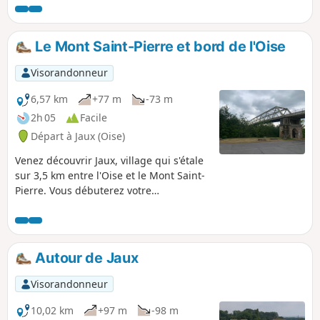
Le Mont Saint-Pierre et bord de l'Oise
Visorandonneur
6,57 km
+77 m
-73 m
2h 05
Facile
Départ à Jaux (Oise)
Venez découvrir Jaux, village qui s'étale
sur 3,5 km entre l'Oise et le Mont Saint-
Pierre. Vous débuterez votre
cheminement par le chemin de halage
qui se rétrécit parfois. Après avoir
traversé la ligne de chemin de fer et la
D13, vous prendrez les petits chemins
Autour de Jaux
en passant derrière les maisons qui
vous conduiront sur les hauteurs du
Visorandonneur
Mont Saint-Pierre. Chemin faisant, vous
rejoindrez les berges de l'Oise en
10,02 km
+97 m
-98 m