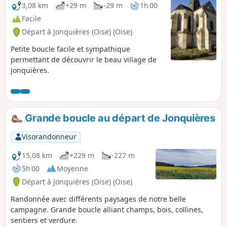
3,08 km
+29 m
-29 m
1h 00
Facile
Départ à Jonquières (Oise) (Oise)
Petite boucle facile et sympathique
permettant de découvrir le beau village de
Jonquières.
Grande boucle au départ de Jonquières
Visorandonneur
15,08 km
+229 m
-227 m
5h 00
Moyenne
Départ à Jonquières (Oise) (Oise)
Randonnée avec différents paysages de notre belle
campagne. Grande boucle alliant champs, bois, collines,
sentiers et verdure.