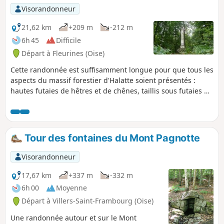
Visorandonneur
21,62 km
+209 m
-212 m
6h 45
Difficile
Départ à Fleurines (Oise)
Cette randonnée est suffisamment longue pour que tous les
aspects du massif forestier d'Halatte soient présentés :
hautes futaies de hêtres et de chênes, taillis sous futaies de
chênes avec des tilleuls en sous-étage de végétation,... et
grandes clairières cultivées dont la plus vaste est celle de
Fleurines. Le trajet emprunte, en grande partie, les très
belles routes forestières aménagées depuis quelques
Tour des fontaines du Mont Pagnotte
siècles.
Visorandonneur
17,67 km
+337 m
-332 m
6h 00
Moyenne
Départ à Villers-Saint-Frambourg (Oise)
Une randonnée autour et sur le Mont