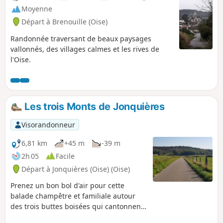
Moyenne
Départ à Brenouille (Oise)
Randonnée traversant de beaux paysages
vallonnés, des villages calmes et les rives de
l'Oise.
Les trois Monts de Jonquières
Visorandonneur
6,81 km
+45 m
-39 m
2h 05
Facile
Départ à Jonquières (Oise) (Oise)
Prenez un bon bol d'air pour cette
balade champêtre et familiale autour
des trois buttes boisées qui cantonnent
le village : le Mont Hart, le Mont Clergé