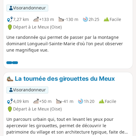
Visorandonneur
7,27 km
+133 m
-130 m
2h 25
Facile
Départ à Le Meux (Oise)
Une randonnée qui permet de passer par la montagne
dominant Longueuil-Sainte-Marie d'où l'on peut observer
une magnifique vue.
La tournée des girouettes du Meux
Visorandonneur
4,09 km
+50 m
-41 m
1h 20
Facile
Départ à Le Meux (Oise)
Un parcours urbain qui, tout en levant les yeux pour
apercevoir les girouettes, permet de découvrir le
patrimoine du village et son architecture typique, faite de