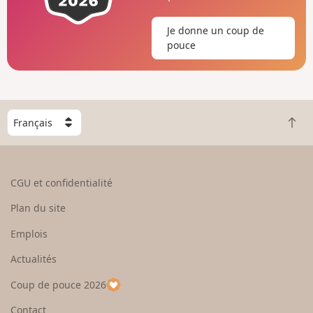
Je donne un coup de
pouce
C
R
h
e
o
t
i
o
s
CGU et confidentialité
u
i
r
s
Plan du site
e
s
n
e
Emplois
h
z
Actualités
a
u
u
n
Coup de pouce 2026
t
p
a
Contact