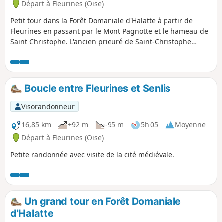
Départ à Fleurines (Oise)
Petit tour dans la Forêt Domaniale d'Halatte à partir de
Fleurines en passant par le Mont Pagnotte et le hameau de
Saint Christophe. L'ancien prieuré de Saint-Christophe
constitue aujourd'hui le principal élément du patrimoine
architectural de Fleurines ; il est classé au titre des
Monuments Historiques. La commune est également riche
d'un important patrimoine naturel et paysager, et intègre le
Boucle entre Fleurines et Senlis
périmètre d'une zone naturelle d'intérêt écologique,
faunistique et floristique (ZNIEFF). Depuis sa création en
Visorandonneur
2004, Fleurines entre également dans le périmètre du Parc
Naturel Régional Oise Pays de France.
16,85 km
+92 m
-95 m
5h 05
Moyenne
Départ à Fleurines (Oise)
Petite randonnée avec visite de la cité médiévale.
Un grand tour en Forêt Domaniale
d'Halatte