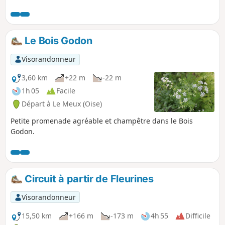
briques ou de pierres de taille, avec des maisons érigées au
XIXe siècle dans le centre, et d'autres, plus contemporaines,
dans les extensions plus récentes.
Le Bois Godon
Visorandonneur
3,60 km
+22 m
-22 m
1h 05
Facile
Départ à Le Meux (Oise)
Petite promenade agréable et champêtre dans le Bois
Godon.
Circuit à partir de Fleurines
Visorandonneur
15,50 km
+166 m
-173 m
4h 55
Difficile