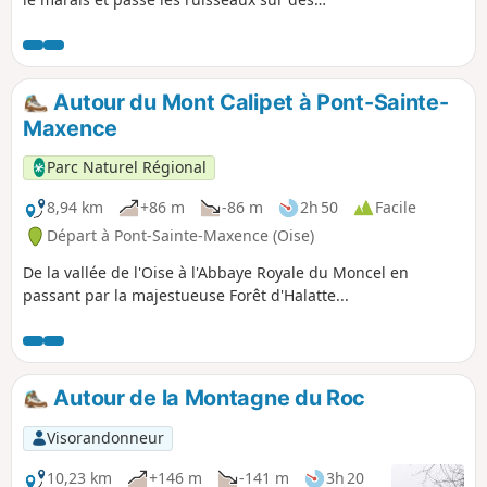
passerelles.
Autour du Mont Calipet à Pont-Sainte-
Maxence
Parc Naturel Régional
8,94 km
+86 m
-86 m
2h 50
Facile
Départ à Pont-Sainte-Maxence (Oise)
De la vallée de l'Oise à l'Abbaye Royale du Moncel en
passant par la majestueuse Forêt d'Halatte...
Autour de la Montagne du Roc
Visorandonneur
10,23 km
+146 m
-141 m
3h 20