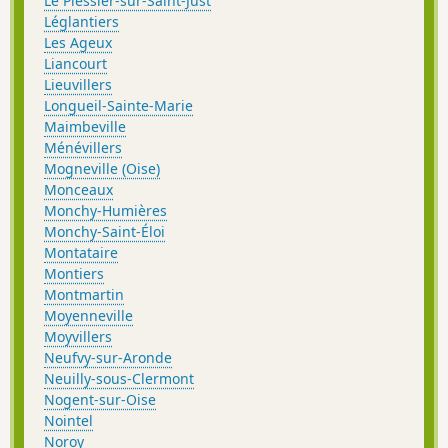
Le Plessier-sur-Saint-Just
Léglantiers
Les Ageux
Liancourt
Lieuvillers
Longueil-Sainte-Marie
Maimbeville
Ménévillers
Mogneville (Oise)
Monceaux
Monchy-Humières
Monchy-Saint-Éloi
Montataire
Montiers
Montmartin
Moyenneville
Moyvillers
Neufvy-sur-Aronde
Neuilly-sous-Clermont
Nogent-sur-Oise
Nointel
Noroy