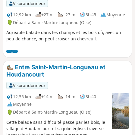
Visorandonneur
12,92 km
+27 m
-27 m
3h 45
Moyenne
Départ à Saint-Martin-Longueau (Oise)
Agréable balade dans les champs et les bois où, avec un
peu de chance, on peut croiser un chevreuil.
Entre Saint-Martin-Longueau et
Houdancourt
Visorandonneur
12,55 km
+14 m
-14 m
3h 40
Moyenne
Départ à Saint-Martin-Longueau (Oise)
Cette balade sans difficulté passe par les bois, le
village d'Houdancourt et sa jolie église, traverse
le marais et passe les ruisseaux sur des