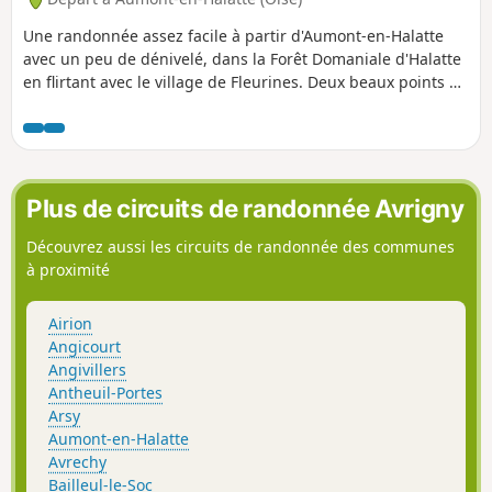
Une randonnée assez facile à partir d'Aumont-en-Halatte
avec un peu de dénivelé, dans la Forêt Domaniale d'Halatte
en flirtant avec le village de Fleurines. Deux beaux points de
vue dans le parcours à faire en été quand il fait chaud.
Plus de circuits de randonnée Avrigny
Découvrez aussi les circuits de randonnée des communes
à proximité
Airion
Angicourt
Angivillers
Antheuil-Portes
Arsy
Aumont-en-Halatte
Avrechy
Bailleul-le-Soc