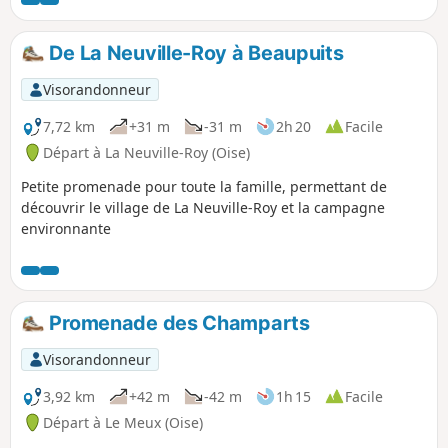
De La Neuville-Roy à Beaupuits
Visorandonneur
7,72 km
+31 m
-31 m
2h 20
Facile
Départ à La Neuville-Roy (Oise)
Petite promenade pour toute la famille, permettant de
découvrir le village de La Neuville-Roy et la campagne
environnante
Promenade des Champarts
Visorandonneur
3,92 km
+42 m
-42 m
1h 15
Facile
Départ à Le Meux (Oise)