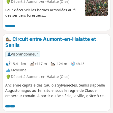
Départ à Aumont-en-Halatte (Oise)
Pour découvrir les bornes armoriées au fil
des sentiers forestiers...
Circuit entre Aumont-en-Halatte et
Senlis
Visorandonneur
15,41 km
+117 m
-124 m
4h 45
Moyenne
Départ à Aumont-en-Halatte (Oise)
Ancienne capitale des Gaulois Sylvanectes, Senlis s'appelle
Augustomagus au 1er siècle, sous le règne de Claude,
empereur romain. À partir du 3e siècle, la ville, grâce à ces
murailles, l'enceinte gallo-romaine de Senlis est l'une des
mieux conservées de la Gaule du nord. La date de
construction n'a toujours pas pu être déterminée. Il reste