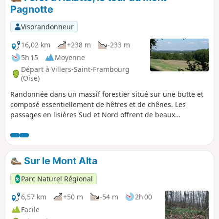
la face Nord. L’ascension est moins difficile
Pagnotte
car elle se déroule sur une belle allée. Après
une longue descente, nous revenons à notre
Visorandonneur
point de départ.
16,02 km
+238 m
-233 m
5h 15
Moyenne
Départ à Villers-Saint-Frambourg
(Oise)
Randonnée dans un massif forestier situé sur une butte et
composé essentiellement de hêtres et de chênes. Les
passages en lisières Sud et Nord offrent de beaux
panoramas sur le plateau agricole du Valois et la Vallée de
l'Oise.
Sur le Mont Alta
Parc Naturel Régional
6,57 km
+50 m
-54 m
2h 00
Facile