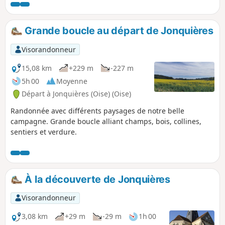
et le Mont d'Huette.
Grande boucle au départ de Jonquières
Visorandonneur
15,08 km
+229 m
-227 m
5h 00
Moyenne
Départ à Jonquières (Oise) (Oise)
Randonnée avec différents paysages de notre belle
campagne. Grande boucle alliant champs, bois, collines,
sentiers et verdure.
À la découverte de Jonquières
Visorandonneur
3,08 km
+29 m
-29 m
1h 00