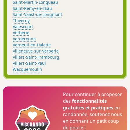
Saint-Martin-Longueau
Saint-Remy-en-l'Eau
Saint-Vaast-de-Longmont
Thiverny
Valescourt
Verberie
Verderonne
Verneuil-en-Halatte
Villeneuve-sur-Verberie
Villers-Saint-Frambourg
Villers-Saint-Paul
Wacquemoulin
Pour continuer à proposer
des
fonctionnalités
gratuites et pratiques
en
randonnée, soutenez-nous
en donnant un petit coup
de pouce !