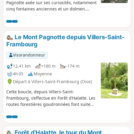
Pagnotte axée sur ses curiosités, notamment
cinq fontaines anciennes et un dolmen.
L'occasion de découvrir aussi une grande
diversité de biotopes forestiers. À voir :
Fontaine Blanche, Le Rocher au Sanglier,
Dolmen de Chancy, Fontaine du Pied Dufaux,
Le Mont Pagnotte depuis Villers-Saint-
Fontaine Saint-Barthélemy, Fontaine
Frambourg
d'Yvillers et enfin Fontaine Aubert.
Visorandonneur
12,41 km
+180 m
-174 m
4h 05
Moyenne
Départ à Villers-Saint-Frambourg (Oise)
Cette boucle, depuis Villers-Saint-
Frambourg, s’effectue en Forêt d’Halatte. Les
routes forestières goudronnées font suite
aux sentiers de terre. Nous montons ainsi
sur le Mont Pagnotte par la face Sud. Après
une longue descente, nous contournons le
mont afin de le gravir de nouveau, mais par
Forêt d'Halatte, le tour du Mont