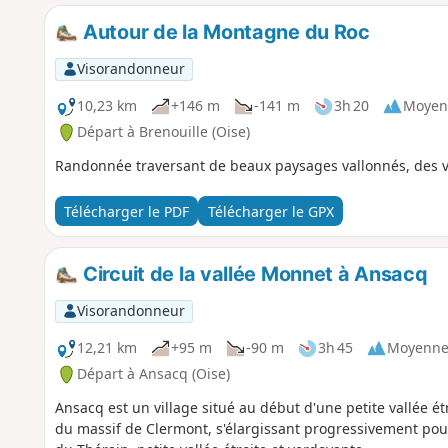
Autour de la Montagne du Roc
Visorandonneur
10,23 km
+146 m
-141 m
3h 20
Moyen
Départ à Brenouille (Oise)
Randonnée traversant de beaux paysages vallonnés, des vil
Télécharger le PDF
Télécharger le GPX
Circuit de la vallée Monnet à Ansacq
Visorandonneur
12,21 km
+95 m
-90 m
3h 45
Moyenn
Départ à Ansacq (Oise)
Ansacq est un village situé au début d'une petite vallée ét
du massif de Clermont, s'élargissant progressivement pour