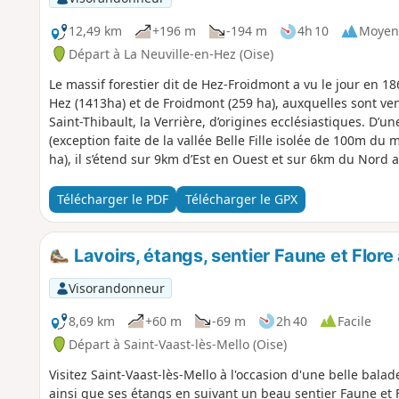
12,49 km
+196 m
-194 m
4h 10
Moyen
Départ à La Neuville-en-Hez (Oise)
Le massif forestier dit de Hez-Froidmont a vu le jour en 1
Hez (1413ha) et de Froidmont (259 ha), auxquelles sont ven
Saint-Thibault, la Verrière, d’origines ecclésiastiques. D’u
(exception faite de la vallée Belle Fille isolée de 100m du
ha), il s’étend sur 9km d’Est en Ouest et sur 6km du Nord 
Télécharger le PDF
Télécharger le GPX
Lavoirs, étangs, sentier Faune et Flore
Visorandonneur
8,69 km
+60 m
-69 m
2h 40
Facile
Départ à Saint-Vaast-lès-Mello (Oise)
Visitez Saint-Vaast-lès-Mello à l'occasion d'une belle balad
ainsi que ses étangs en suivant un beau sentier Faune et 