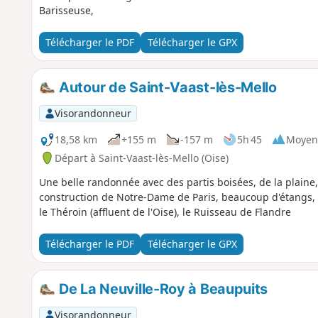
Barisseuse,
Télécharger le PDF
Télécharger le GPX
Autour de Saint-Vaast-lès-Mello
Visorandonneur
18,58 km
+155 m
-157 m
5h 45
Moyen
Départ à Saint-Vaast-lès-Mello (Oise)
Une belle randonnée avec des partis boisées, de la plaine, 
construction de Notre-Dame de Paris, beaucoup d'étangs, de
le Théroin (affluent de l'Oise), le Ruisseau de Flandre
Télécharger le PDF
Télécharger le GPX
De La Neuville-Roy à Beaupuits
Visorandonneur