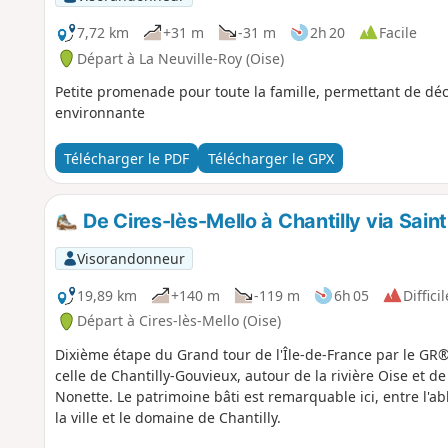
7,72 km
+31 m
-31 m
2h 20
Facile
Départ à La Neuville-Roy (Oise)
Petite promenade pour toute la famille, permettant de déc
environnante
Télécharger le PDF
Télécharger le GPX
De Cires-lès-Mello à Chantilly via Sain
Visorandonneur
19,89 km
+140 m
-119 m
6h 05
Difficil
Départ à Cires-lès-Mello (Oise)
Dixième étape du Grand tour de l'Île-de-France par le GR®1
celle de Chantilly-Gouvieux, autour de la rivière Oise et de
Nonette. Le patrimoine bâti est remarquable ici, entre l'ab
la ville et le domaine de Chantilly.