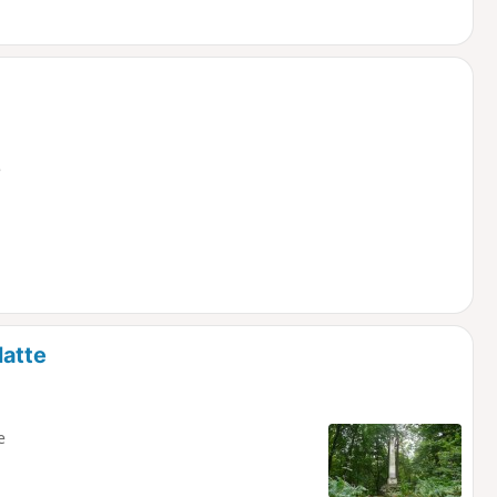
e
latte
e