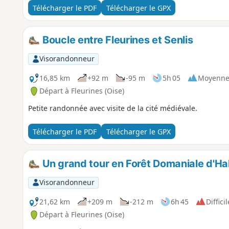
Télécharger le PDF
Télécharger le GPX
Boucle entre Fleurines et Senlis
Visorandonneur
16,85 km
+92 m
-95 m
5h 05
Moyenn
Départ à Fleurines (Oise)
Petite randonnée avec visite de la cité médiévale.
Télécharger le PDF
Télécharger le GPX
Un grand tour en Forêt Domaniale d'Ha
Visorandonneur
21,62 km
+209 m
-212 m
6h 45
Difficil
Départ à Fleurines (Oise)