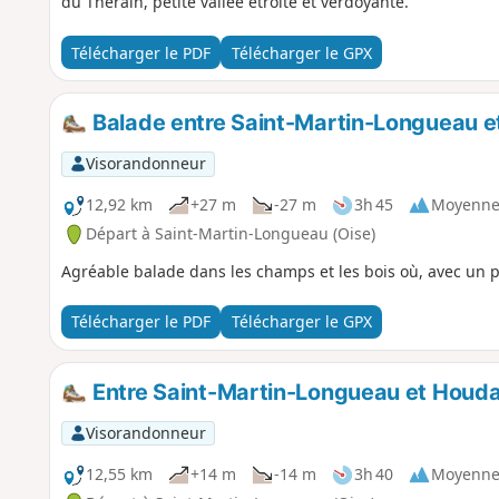
du Thérain, petite vallée étroite et verdoyante.
Télécharger le PDF
Télécharger le GPX
Balade entre Saint-Martin-Longueau et
Visorandonneur
12,92 km
+27 m
-27 m
3h 45
Moyenn
Départ à Saint-Martin-Longueau (Oise)
Agréable balade dans les champs et les bois où, avec un p
Télécharger le PDF
Télécharger le GPX
Entre Saint-Martin-Longueau et Houd
Visorandonneur
12,55 km
+14 m
-14 m
3h 40
Moyenn