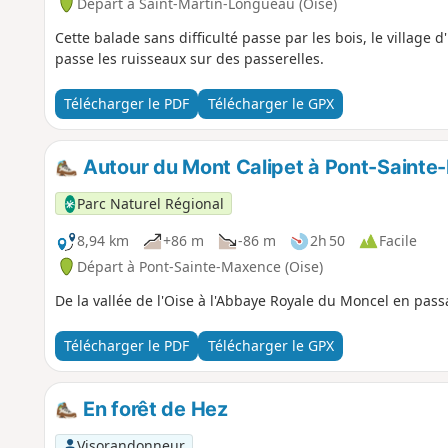
Départ à Saint-Martin-Longueau (Oise)
Cette balade sans difficulté passe par les bois, le village d
passe les ruisseaux sur des passerelles.
Télécharger le PDF
Télécharger le GPX
Autour du Mont Calipet à Pont-Saint
Parc Naturel Régional
8,94 km
+86 m
-86 m
2h 50
Facile
Départ à Pont-Sainte-Maxence (Oise)
De la vallée de l'Oise à l'Abbaye Royale du Moncel en passa
Télécharger le PDF
Télécharger le GPX
En forêt de Hez
Visorandonneur