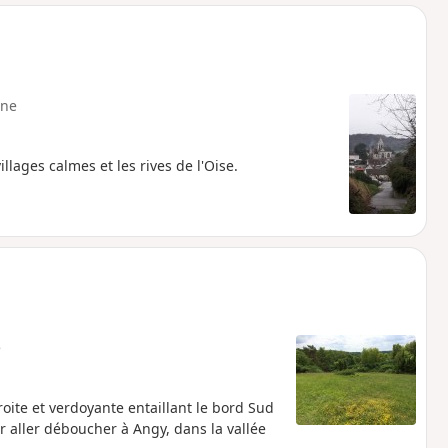
o
a
i
m
p
ne
lages calmes et les rives de l'Oise.
e
roite et verdoyante entaillant le bord Sud
 aller déboucher à Angy, dans la vallée