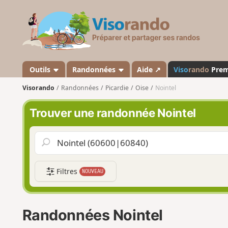
V
i
s
o
r
a
Outils
Randonnées
Aide ↗
Viso
rando
Pre
n
Visorando
Randonnées
Picardie
Oise
Nointel
d
o
Trouver une randonnée Nointel
Filtres
NOUVEAU
Randonnées Nointel