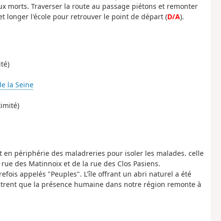
x morts. Traverser la route au passage piétons et remonter
et longer l'école pour retrouver le point de départ (
D/A
).
té)
de la Seine
ximité)
nt en périphérie des maladreries pour isoler les malades. celle
 rue des Matinnoix et de la rue des Clos Pasiens.
efois appelés "Peuples". L'île offrant un abri naturel a été
trent que la présence humaine dans notre région remonte à