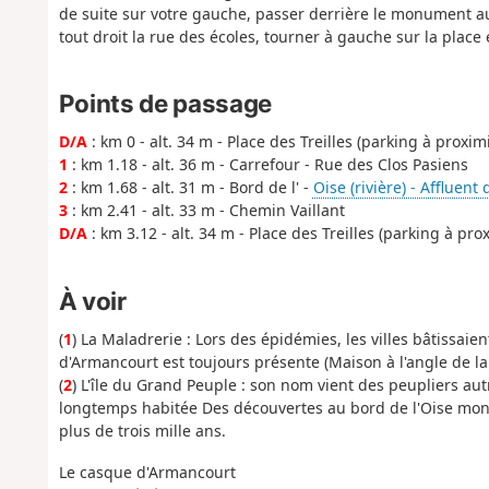
de suite sur votre gauche, passer derrière le monument au
tout droit la rue des écoles, tourner à gauche sur la place 
Points de passage
D/A
: km 0 - alt. 34 m - Place des Treilles (parking à proximi
1
: km 1.18 - alt. 36 m - Carrefour - Rue des Clos Pasiens
2
: km 1.68 - alt. 31 m - Bord de l' -
Oise (rivière) - Affluent 
3
: km 2.41 - alt. 33 m - Chemin Vaillant
D/A
: km 3.12 - alt. 34 m - Place des Treilles (parking à pro
À voir
(
1
) La Maladrerie : Lors des épidémies, les villes bâtissaie
d'Armancourt est toujours présente (Maison à l'angle de la
(
2
) L'île du Grand Peuple : son nom vient des peupliers autr
longtemps habitée Des découvertes au bord de l'Oise mon
plus de trois mille ans.
Le casque d'Armancourt