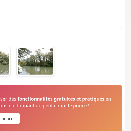
oser des
fonctionnalités gratuites et pratiques
en
us en donnant un petit coup de pouce !
e pouce