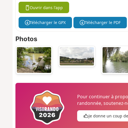
Ouvrir dans l'app
Télécharger le GPX
Télécharger le PDF
Photos
Pour continuer à prop
randonnée, soutenez-no
Je donne un coup d