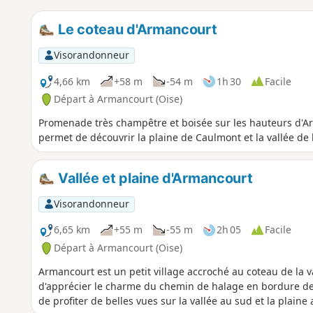
Le coteau d'Armancourt
Visorandonneur
4,66 km
+58 m
-54 m
1h 30
Facile
Départ à Armancourt (Oise)
Promenade très champêtre et boisée sur les hauteurs d'Ar
permet de découvrir la plaine de Caulmont et la vallée de l
Vallée et plaine d'Armancourt
Visorandonneur
6,65 km
+55 m
-55 m
2h 05
Facile
Départ à Armancourt (Oise)
Armancourt est un petit village accroché au coteau de la va
d'apprécier le charme du chemin de halage en bordure de 
de profiter de belles vues sur la vallée au sud et la plaine