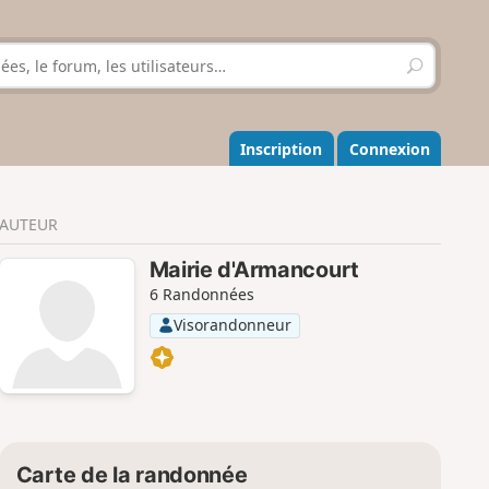
R
e
c
h
e
Inscription
Connexion
r
c
h
AUTEUR
e
r
Mairie d'Armancourt
6 Randonnées
Visorandonneur
Carte de la randonnée