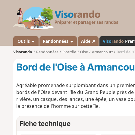
V
i
s
o
r
a
Outils
Randonnées
Aide ↗
Viso
rando
Pre
n
Visorando
Randonnées
Picardie
Oise
Armancourt
Bord de l'
d
o
Bord de l'Oise à Armancou
Agréable promenade surplombant dans un premier te
bords de l'Oise devant l'île du Grand Peuple près de
rivière, un casque, des lances, une épée, un vase pou
la présence de l'homme sur cette île.
Fiche technique