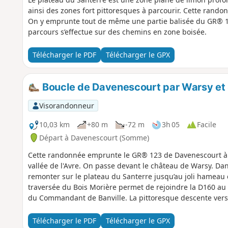
ainsi des zones fort pittoresques à parcourir. Cette ran
On y emprunte tout de même une partie balisée du GR® 123
parcours s’effectue sur des chemins en zone boisée.
Télécharger le PDF
Télécharger le GPX
Boucle de Davenescourt par Warsy et
Visorandonneur
10,03 km
+80 m
-72 m
3h 05
Facile
Départ à Davenescourt (Somme)
Cette randonnée emprunte le GR® 123 de Davenescourt à W
vallée de l'Avre. On passe devant le château de Warsy. Dan
remonter sur le plateau du Santerre jusqu’au joli hameau
traversée du Bois Morière permet de rejoindre la D160 a
du Commandant de Banville. La pittoresque descente vers
l’impressionnant château du XVIIIe avant de terminer la b
Télécharger le PDF
Télécharger le GPX