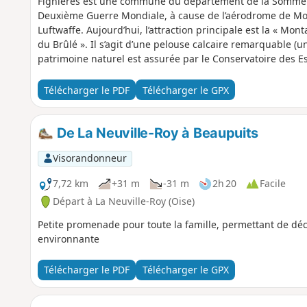
Fignières est une commune du département de la Somme q
Deuxième Guerre Mondiale, à cause de l’aérodrome de Mont
Luftwaffe. Aujourd’hui, l’attraction principale est la « Mon
du Brûlé ». Il s’agit d’une pelouse calcaire remarquable (un
patrimoine naturel est assurée par le Conservatoire des E
du haut du site est remarquable. En été, la flore et l’ent
Télécharger le PDF
Télécharger le GPX
De La Neuville-Roy à Beaupuits
Visorandonneur
7,72 km
+31 m
-31 m
2h 20
Facile
Départ à La Neuville-Roy (Oise)
Petite promenade pour toute la famille, permettant de déc
environnante
Télécharger le PDF
Télécharger le GPX