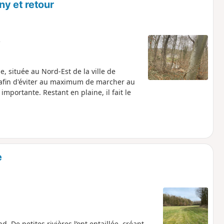
ny et retour
e
 située au Nord-Est de la ville de
né afin d'éviter au maximum de marcher au
mportante. Restant en plaine, il fait le
e
 De petites rivières l’ont entaillée, créant