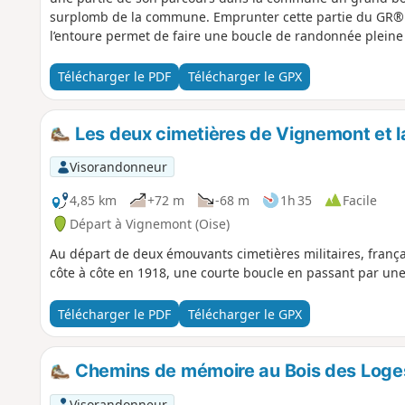
surplomb de la commune. Emprunter cette partie du GR® et 
l’entoure permet de faire une boucle de randonnée plein
Télécharger le PDF
Télécharger le GPX
Les deux cimetières de Vignemont et la
Visorandonneur
4,85 km
+72 m
-68 m
1h 35
Facile
Départ à Vignemont (Oise)
Au départ de deux émouvants cimetières militaires, frança
côte à côte en 1918, une courte boucle en passant par une
Télécharger le PDF
Télécharger le GPX
Chemins de mémoire au Bois des Loge
Visorandonneur