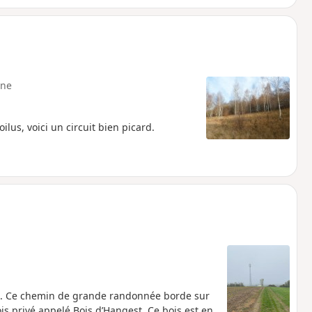
ne
lus, voici un circuit bien picard.
23. Ce chemin de grande randonnée borde sur
 privé appelé Bois d’Hangest. Ce bois est en