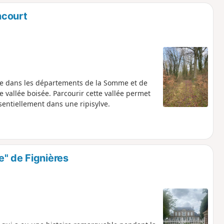
o
a
ncourt
i
m
p
oule dans les départements de la Somme et de
e vallée boisée. Parcourir cette vallée permet
entiellement dans une ripisylve.
e" de Fignières