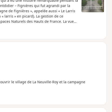
ui a eu une histoire remarquable pendant la
didier – Fignières qui fut agrandi par la
tagne de Fignières », appelée aussi « Le Larris
 « larris » en picard). La gestion de ce
spaces Naturels des Hauts de France. La vue
omofaune du chemin sont très diverses.
ouvrir le village de La Neuville-Roy et la campagne