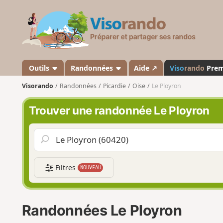
V
i
s
o
r
a
Outils
Randonnées
Aide ↗
Viso
rando
Pre
n
Visorando
Randonnées
Picardie
Oise
Le Ployron
d
o
Trouver une randonnée Le Ployron
Filtres
NOUVEAU
Randonnées Le Ployron