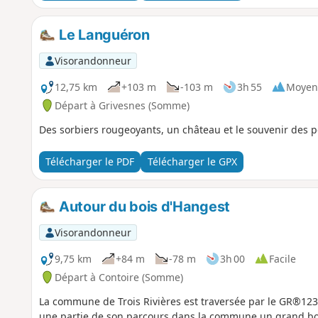
Le Languéron
Visorandonneur
12,75 km
+103 m
-103 m
3h 55
Moyen
Départ à Grivesnes (Somme)
Des sorbiers rougeoyants, un château et le souvenir des poi
Télécharger le PDF
Télécharger le GPX
Autour du bois d'Hangest
Visorandonneur
9,75 km
+84 m
-78 m
3h 00
Facile
Départ à Contoire (Somme)
La commune de Trois Rivières est traversée par le GR®1
une partie de son parcours dans la commune un grand bois