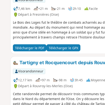
7,46 km
+21 m
-21 m
2h 10
Facile
Départ à Fresnières (Oise)
Le Bois des Loges fut le théâtre de combats acharnés au dé
mondiale. Au départ du monument qui rend hommage aux 
ainsi que d'une stèle en hommage à un soldat qui y fut fu
principalement à travers champs retrace l'histoire doulour
Télécharger le PDF
Télécharger le GPX
Tartigny et Rocquencourt depuis Rouv
Visorandonneur
12,17 km
+97 m
-98 m
3h 45
Moyenn
Départ à Rouvroy-les-Merles (Oise)
Cette randonnée permet de découvrir trois communes typiq
dans le Nord du département de l’Oise. On y découvre les b
petit détour permet de passer à côté du château de Tartigny