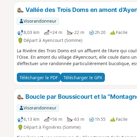
Vallée des Trois Doms en amont d'Aye
Visorandonneur
8,03 km
+24 m
-22 m
2h 20
Facile
Départ à Ayencourt (Somme)
La Rivière des Trois Doms est un affluent de l'Avre qui c
l'Oise. En amont du village d’Ayencourt, elle coule dans un
d’effectuer une randonnée particulièrement bucolique, ess
Télécharger le PDF
Télécharger le GPX
Boucle par Boussicourt et la "Montagn
Visorandonneur
6,13 km
+56 m
-63 m
1h 55
Facile
Départ à Fignières (Somme)