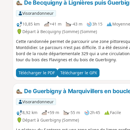
De Becquigny à Lignières puis Guerbig
Visorandonneur
10,85 km
+41 m
-43 m
3h 15
Moyenn
Départ à Becquigny (Somme) (Somme)
Cette randonnée permet de parcourir une zone pittoresque,
Montdidier. Le parcours n'est pas difficile. Il a été dessi
bord de la route départementale 329 qui a une circulation i
tour du bois des Flavignes et du bois de Guerbigny.
Télécharger le PDF
Télécharger le GPX
De Guerbigny à Marquivillers en boucl
Visorandonneur
8,92 km
+59 m
-55 m
2h 45
Facile
Départ à Guerbigny (Somme)
Le plateau du Santerre est une zone plane de limon profond.