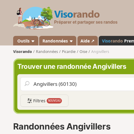
V
i
s
o
r
a
Outils
Randonnées
Aide ↗
Viso
rando
Pre
n
Visorando
Randonnées
Picardie
Oise
Angivillers
d
o
Trouver une randonnée Angivillers
Filtres
NOUVEAU
Randonnées Angivillers