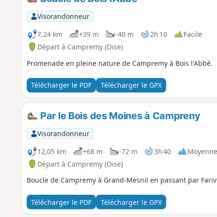
Visorandonneur
7,24 km
+39 m
-40 m
2h 10
Facile
Départ à Campremy (Oise)
Promenade en pleine nature de Campremy à Bois l'Abbé.
Télécharger le PDF
Télécharger le GPX
Par le Bois des Moines à Campreny
Visorandonneur
12,05 km
+68 m
-72 m
3h 40
Moyenn
Départ à Campremy (Oise)
Boucle de Campremy à Grand-Mesnil en passant par Farivi
Télécharger le PDF
Télécharger le GPX