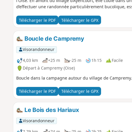
l'Oise. En amont du village d’Ayencourt, elle coule dans un
d’effectuer une randonnée particulièrement bucolique, ess
Télécharger le PDF
Télécharger le GPX
Boucle de Campremy
Visorandonneur
4,03 km
+25 m
-25 m
1h 15
Facile
Départ à Campremy (Oise)
Boucle dans la campagne autour du village de Campremy.
Télécharger le PDF
Télécharger le GPX
Le Bois des Hariaux
Visorandonneur
7,79 km
+74 m
-75 m
2h 25
Facile