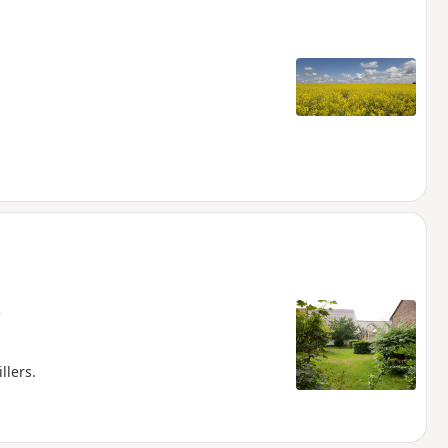
e
llers.