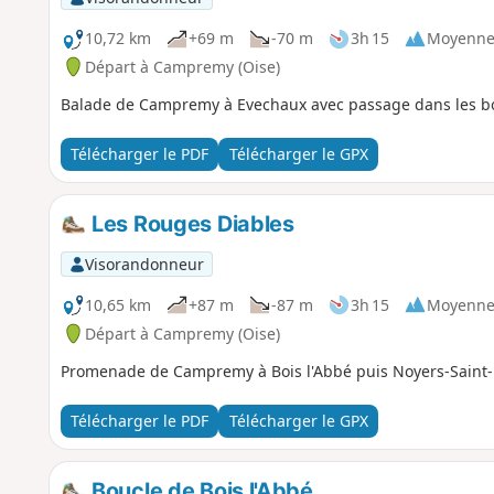
10,72 km
+69 m
-70 m
3h 15
Moyenn
Départ à Campremy (Oise)
Balade de Campremy à Evechaux avec passage dans les bo
Télécharger le PDF
Télécharger le GPX
Les Rouges Diables
Visorandonneur
10,65 km
+87 m
-87 m
3h 15
Moyenn
Départ à Campremy (Oise)
Promenade de Campremy à Bois l'Abbé puis Noyers-Saint-
Télécharger le PDF
Télécharger le GPX
Boucle de Bois l'Abbé