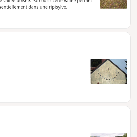
e vallée boisée. Parcourir cette vallée permet
entiellement dans une ripisylve.