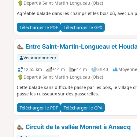
Départ à Saint-Martin-Longueau (Oise)
Agréable balade dans les champs et les bois où, avec un p
Télécharger le PDF
Télécharger le GPX
Entre Saint-Martin-Longueau et Houd
Visorandonneur
12,55 km
+14 m
-14 m
3h 40
Moyenn
Départ à Saint-Martin-Longueau (Oise)
Cette balade sans difficulté passe par les bois, le village d
passe les ruisseaux sur des passerelles.
Télécharger le PDF
Télécharger le GPX
Circuit de la vallée Monnet à Ansacq