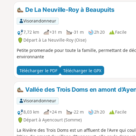
De La Neuville-Roy à Beaupuits
Visorandonneur
7,72 km
+31 m
-31 m
2h 20
Facile
Départ à La Neuville-Roy (Oise)
Petite promenade pour toute la famille, permettant de déc
environnante
Télécharger le PDF
Télécharger le GPX
Vallée des Trois Doms en amont d'Aye
Visorandonneur
8,03 km
+24 m
-22 m
2h 20
Facile
Départ à Ayencourt (Somme)
La Rivière des Trois Doms est un affluent de l'Avre qui c