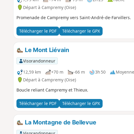
Départ à Campremy (Oise)
Promenade de Campremy vers Saint-André-de-Farvillers.
Télécharger le PDF
Télécharger le GPX
Le Mont Liévain
Visorandonneur
12,59 km
+70 m
-66 m
3h 50
Moyenn
Départ à Campremy (Oise)
Boucle reliant Campremy et Thieux.
Télécharger le PDF
Télécharger le GPX
La Montagne de Bellevue
Visorandonneur