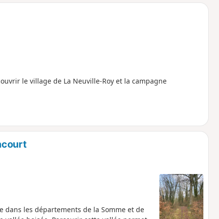
o
a
i
m
p
ouvrir le village de La Neuville-Roy et la campagne
ncourt
oule dans les départements de la Somme et de