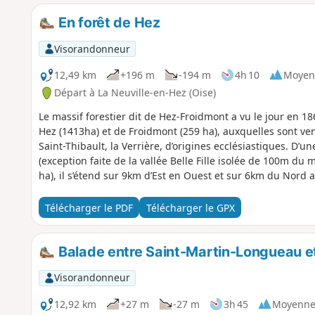
En forêt de Hez
Visorandonneur
12,49 km
+196 m
-194 m
4h 10
Moyen
Départ à La Neuville-en-Hez (Oise)
Le massif forestier dit de Hez-Froidmont a vu le jour en 1
Hez (1413ha) et de Froidmont (259 ha), auxquelles sont ven
Saint-Thibault, la Verrière, d’origines ecclésiastiques. D’u
(exception faite de la vallée Belle Fille isolée de 100m du
ha), il s’étend sur 9km d’Est en Ouest et sur 6km du Nord 
Télécharger le PDF
Télécharger le GPX
Balade entre Saint-Martin-Longueau et
Visorandonneur
12,92 km
+27 m
-27 m
3h 45
Moyenn