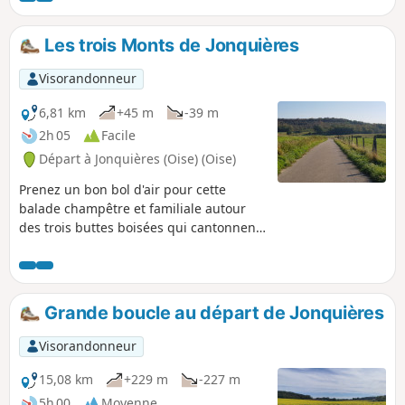
Les trois Monts de Jonquières
Visorandonneur
6,81 km
+45 m
-39 m
2h 05
Facile
Départ à Jonquières (Oise) (Oise)
Prenez un bon bol d'air pour cette
balade champêtre et familiale autour
des trois buttes boisées qui cantonnent
le village : le Mont Hart, le Mont Clergé
et le Mont d'Huette.
Grande boucle au départ de Jonquières
Visorandonneur
15,08 km
+229 m
-227 m
5h 00
Moyenne