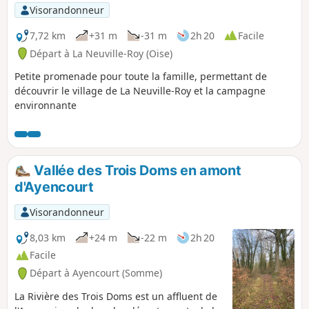
p
Visorandonneur
7,72 km
+31 m
-31 m
2h 20
Facile
Départ à La Neuville-Roy (Oise)
Petite promenade pour toute la famille, permettant de
découvrir le village de La Neuville-Roy et la campagne
environnante
Vallée des Trois Doms en amont
d'Ayencourt
Visorandonneur
8,03 km
+24 m
-22 m
2h 20
Facile
Départ à Ayencourt (Somme)
La Rivière des Trois Doms est un affluent de