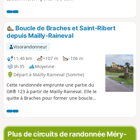
pèlerinage de Saint-Aubin.
Boucle de Braches et Saint-Ribert
depuis Mailly-Raineval
Visorandonneur
11,46 km
+107 m
-106 m
3h 35
Moyenne
Départ à Mailly-Raineval (Somme)
Cette randonnée emprunte une partie du
GR® 123 à partir de Mailly-Raineval. Elle le
quitte à Braches pour former une boucle
afin de revenir au point de départ. Il s’agit
d’une partie paisible du Plateau Picard de la
Somme. C’est une région d’openfield,
vallonnée au sols variés. Des bosquets
parsèment le territoire. Le parcours est pour
Plus de circuits de randonnée Méry-
sa plus grande partie routier mais il