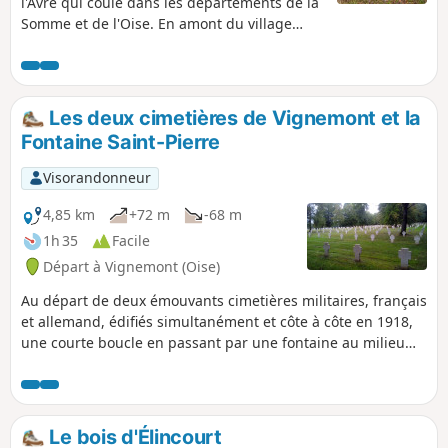
l'Avre qui coule dans les départements de la
Somme et de l'Oise. En amont du village
d’Ayencourt, elle coule dans une vallée
boisée. Parcourir cette vallée permet
d’effectuer une randonnée particulièrement
bucolique, essentiellement dans une
Les deux cimetières de Vignemont et la
ripisylve.
Fontaine Saint-Pierre
Visorandonneur
4,85 km
+72 m
-68 m
1h 35
Facile
Départ à Vignemont (Oise)
Au départ de deux émouvants cimetières militaires, français
et allemand, édifiés simultanément et côte à côte en 1918,
une courte boucle en passant par une fontaine au milieu
des bois.
Le bois d'Élincourt