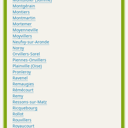
Montgérain
Montiers
Montmartin
Mortemer
Moyenneville
Moyvillers
Neufvy-sur-Aronde
Noroy
Orvillers-Sorel
Piennes-Onvillers
Plainville (Oise)
Pronleroy
Ravenel
Remaugies
Rémécourt
Remy
Ressons-sur-Matz
Ricquebourg
Rollot
Rouvillers
Royaucourt