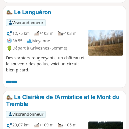
Le Languéron
Visorandonneur
12,75 km
+103 m
-103 m
3h 55
Moyenne
Départ à Grivesnes (Somme)
Des sorbiers rougeoyants, un château et
le souvenir des poilus, voici un circuit
bien picard.
La Clairière de l'Armistice et le Mont du
Tremble
Visorandonneur
20,07 km
+109 m
-105 m