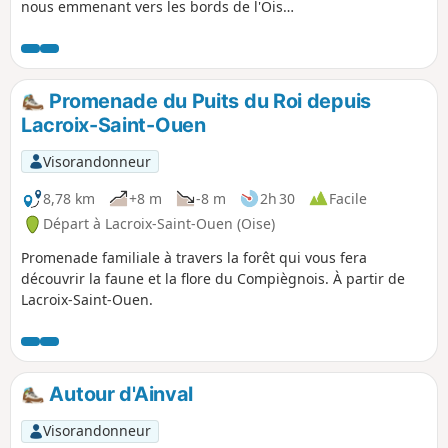
nous emmenant vers les bords de l'Oise
devant l'île du Grand Peuple près de
laquelle furent découverts lors d'un
dragage de la rivière, un casque, des
lances, une épée, un vase pour certains
Promenade du Puits du Roi depuis
vieux de plus de trois mille ans et
Lacroix-Saint-Ouen
prouvant la présence de l'homme sur
cette île.
Visorandonneur
8,78 km
+8 m
-8 m
2h 30
Facile
Départ à Lacroix-Saint-Ouen (Oise)
Promenade familiale à travers la forêt qui vous fera
découvrir la faune et la flore du Compiègnois. À partir de
Lacroix-Saint-Ouen.
Autour d'Ainval
Visorandonneur