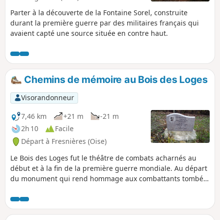
Parter à la découverte de la Fontaine Sorel, construite
durant la première guerre par des militaires français qui
avaient capté une source située en contre haut.
Chemins de mémoire au Bois des Loges
Visorandonneur
7,46 km
+21 m
-21 m
2h 10
Facile
Départ à Fresnières (Oise)
Le Bois des Loges fut le théâtre de combats acharnés au
début et à la fin de la première guerre mondiale. Au départ
du monument qui rend hommage aux combattants tombés
dans le secteur, ainsi que d'une stèle en hommage à un
soldat qui y fut fusillé pour l'exemple, cette randonnée
principalement à travers champs retrace l'histoire
douloureuse de ces lieux.