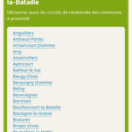
la-Bataille
s’effectue sur des routes très peu
fréquentées par les véhicules motorisés.
Découvrez aussi les circuits de randonnée des communes
à proximité
Angivillers
Antheuil-Portes
Armancourt (Somme)
Arsy
Assainvillers
Ayencourt
Bailleul-le-Soc
Baugy (Oise)
Becquigny (Somme)
Belloy
Beuvraignes
Biermont
Bouillancourt-la-Bataille
Boulogne-la-Grasse
Braisnes
Broyes (Oise)
Brunvillers-la-Motte