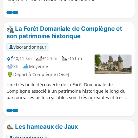
l'Oise. Découvrir la Cité Saint-Gobain à
Thourotte, puis, sillonner cette très belle
Forêt de Compiègne qui cache un lieu
historique comme la Clairière de l'Armistice,
La Forêt Domaniale de Compiègne et
des arbres remarquables, une vue
son patrimoine historique
impressionnante sur le Palais Impérial de
Compiègne.
Visorandonneur
40,11 km
+154 m
-151 m
3h
Moyenne
Départ à Compiègne (Oise)
Une très belle découverte de la Forêt Domaniale de
Compiègne associé à un patrimoine historique le long du
parcours. Les pistes cyclables sont très agréables et très
roulantes avec des accès au patrimoine historique très
faciles et très proches du circuit.
Les hameaux de Jaux