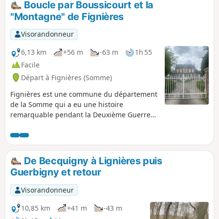
Boucle par Boussicourt et la
"Montagne" de Fignières
Visorandonneur
6,13 km
+56 m
-63 m
1h 55
Facile
Départ à Fignières (Somme)
Fignières est une commune du département
de la Somme qui a eu une histoire
remarquable pendant la Deuxième Guerre
Mondiale, à cause de l’aérodrome de
Montdidier – Fignières qui fut agrandi par la
Luftwaffe. Aujourd’hui, l’attraction principale
est la « Montagne de Fignières », appelée
De Becquigny à Lignières puis
aussi « Le Larris du Brûlé ». Il s’agit d’une
Guerbigny et retour
pelouse calcaire remarquable (un « larris »
en picard). La gestion de ce patrimoine
Visorandonneur
naturel est assurée par le Conservatoire des
Espaces Naturels des Hauts de France. La
10,85 km
+41 m
-43 m
vue du haut du site est remarquable. En été,