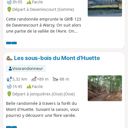
3h 05
Facile
Départ à Davenescourt (Somme)
Cette randonnée emprunte le GR® 123
de Davenescourt à Warsy. On suit alors
une partie de la vallée de l'Avre. On
passe devant le château de Warsy. Dans
ce village on quitte le GR® pour
remonter sur le plateau du Santerre
jusqu’au joli hameau de Saulchoy-sur-
Les sous-bois du Mont d'Huette
Davenescourt. La traversée du Bois
Morière permet de rejoindre la D160 au
Visorandonneur
niveau du monument élevé en
l'honneur du Commandant de Banville.
5,32 km
+89 m
-88 m
La pittoresque descente vers
1h 45
Facile
Davenescourt permet d’arriver devant
Départ à Jonquières (Oise) (Oise)
l’impressionnant château du XVIIIe
avant de terminer la boucle.
Belle randonnée à travers la forêt du
Mont d'Huette. Suivant la saison, vous
pourrez y découvrir une flore variée.