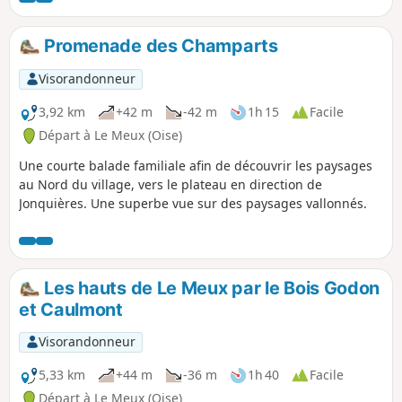
dans les extensions plus récentes.
Promenade des Champarts
Visorandonneur
3,92 km
+42 m
-42 m
1h 15
Facile
Départ à Le Meux (Oise)
Une courte balade familiale afin de découvrir les paysages
au Nord du village, vers le plateau en direction de
Jonquières. Une superbe vue sur des paysages vallonnés.
Les hauts de Le Meux par le Bois Godon
et Caulmont
Visorandonneur
5,33 km
+44 m
-36 m
1h 40
Facile
Départ à Le Meux (Oise)