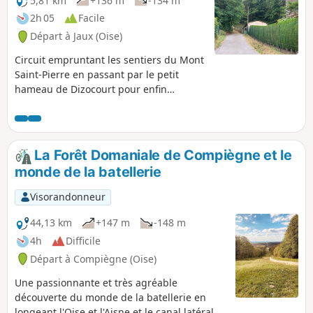
5,81 km
+136 m
-134 m
2h 05
Facile
Départ à Jaux (Oise)
Circuit empruntant les sentiers du Mont
Saint-Pierre en passant par le petit
hameau de Dizocourt pour enfin
rejoindre le village de Jaux.
La Forêt Domaniale de Compiègne et le
monde de la batellerie
Visorandonneur
44,13 km
+147 m
-148 m
4h
Difficile
Départ à Compiègne (Oise)
Une passionnante et très agréable
découverte du monde de la batellerie en
longeant l'Oise et l'Aisne et le canal latéral à