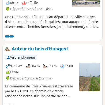
6h 05
Difficile
Départ à Compiègne (Oise)
Une randonnée mémorielle au départ d'une ville chargée
d'histoire et dans une forêt qui l'est tout autant. L'itinéraire
alterne entre chemins forestiers (majoritairement), sentiers,
dont celui qui permet de faire une "ascension" du Mont du
Tremble, cheminement le long de l'Aisne et tronçons
urbains riches en patrimoine.
Autour du bois d'Hangest
Visorandonneur
9,75 km
+84 m
-78 m
3h 00
Facile
Départ à Contoire (Somme)
La commune de Trois Rivières est traversée
par le GR®123. Ce chemin de grande
randonnée borde sur une partie de son
parcours dans la commune un grand bois