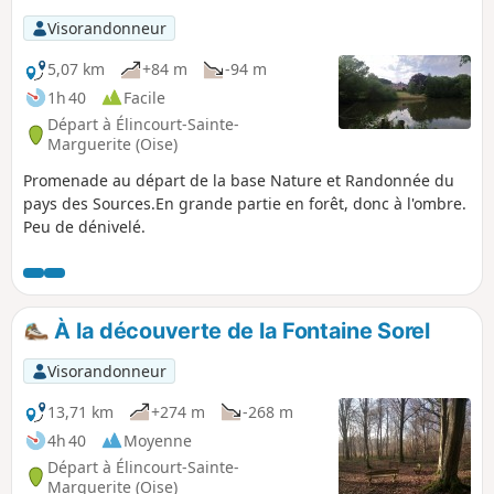
Visorandonneur
5,07 km
+84 m
-94 m
1h 40
Facile
Départ à Élincourt-Sainte-
Marguerite (Oise)
Promenade au départ de la base Nature et Randonnée du
pays des Sources.En grande partie en forêt, donc à l'ombre.
Peu de dénivelé.
À la découverte de la Fontaine Sorel
Visorandonneur
13,71 km
+274 m
-268 m
4h 40
Moyenne
Départ à Élincourt-Sainte-
Marguerite (Oise)