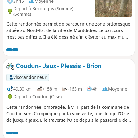
3h 15
Moyenne
la flore et l’entomofaune du chemin sont très
Départ à Becquigny (Somme)
diverses.
(Somme)
Cette randonnée permet de parcourir une zone pittoresque,
située au Nord-Est de la ville de Montdidier. Le parcours
n'est pas difficile. Il a été dessiné afin d'éviter au maximum
de marcher au bord de la route départementale 329 qui a
une circulation importante. Restant en plaine, il fait le tour
du bois des Flavignes et du bois de Guerbigny.
Coudun- Jaux- Plessis - Brion
Visorandonneur
49,30 km
+158 m
-163 m
4h
Moyenne
Départ à Coudun (Oise)
Cette randonnée, ombragée, à VTT, part de la commune de
Coudun vers Compiègne par la voie verte, puis longe l'Oise
de jusqu'à Jaux. Elle traverse l'Oise depuis la passerelle de
Jaux pour s'enfoncer dans la forêt. Elle rejoint le Francport
au niveau du pont de l'Aisne, puis traverse à nouveau l'Oise