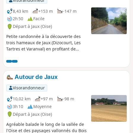
Visorandonneur
8,43 km
+153 m
-147 m
2h 50
Facile
Départ à Jaux (Oise)
Petite randonnée à la découverte des
trois hameaux de Jaux (Dizocourt, Les
Tartres et Varanval) en profitant de
belles vues sur la plaine et la vallée de
l'Oise.
Autour de Jaux
Visorandonneur
10,02 km
+97 m
-98 m
3h 10
Moyenne
Départ à Jaux (Oise)
Agréable balade le long de la vallée de
l'Oise et des paysages vallonnés du Bois