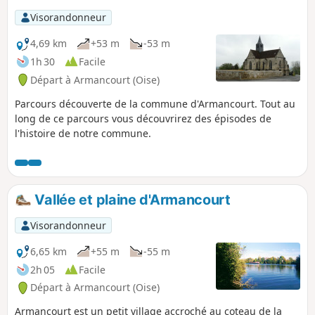
Visorandonneur
4,69 km
+53 m
-53 m
1h 30
Facile
Départ à Armancourt (Oise)
Parcours découverte de la commune d'Armancourt. Tout au
long de ce parcours vous découvrirez des épisodes de
l'histoire de notre commune.
Vallée et plaine d'Armancourt
Visorandonneur
6,65 km
+55 m
-55 m
2h 05
Facile
Départ à Armancourt (Oise)
Armancourt est un petit village accroché au coteau de la