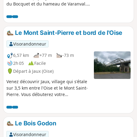
du Bocquet et du hameau de Varanval.
Vous marcherez à la limite de
Compiègne et la Croix Saint-Ouen
séparé de Jaux par l'Oise. Vous gravirez
la pente au bord d'Armancourt,
Le Mont Saint-Pierre et bord de l'Oise
traverserez Varanval en limite de
Jonquières pour redescendre sur Jaux
Visorandonneur
avec la commune de Venette sur votre
gauche.
6,57 km
+77 m
-73 m
2h 05
Facile
Départ à Jaux (Oise)
Venez découvrir Jaux, village qui s'étale
sur 3,5 km entre l'Oise et le Mont Saint-
Pierre. Vous débuterez votre
cheminement par le chemin de halage
qui se rétrécit parfois. Après avoir
traversé la ligne de chemin de fer et la
D13, vous prendrez les petits chemins
Le Bois Godon
en passant derrière les maisons qui
vous conduiront sur les hauteurs du
Visorandonneur