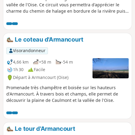
vallée de l'Oise. Ce circuit vous permettra d'apprécier le
charme du chemin de halage en bordure de la rivière puis
en montant sur le coteau de profiter de belles vues sur la
vallée au sud et la plaine au Nord.
Le coteau d'Armancourt
Visorandonneur
4,66 km
+58 m
-54 m
1h 30
Facile
Départ à Armancourt (Oise)
Promenade très champêtre et boisée sur les hauteurs
d'Armancourt. À travers bois et champs, elle permet de
découvrir la plaine de Caulmont et la vallée de l'Oise.
Le tour d'Armancourt