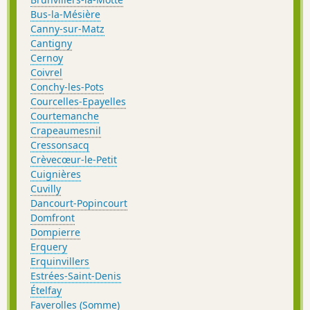
Bus-la-Mésière
Canny-sur-Matz
Cantigny
Cernoy
Coivrel
Conchy-les-Pots
Courcelles-Epayelles
Courtemanche
Crapeaumesnil
Cressonsacq
Crèvecœur-le-Petit
Cuignières
Cuvilly
Dancourt-Popincourt
Domfront
Dompierre
Erquery
Erquinvillers
Estrées-Saint-Denis
Ételfay
Faverolles (Somme)