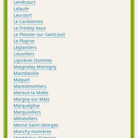
Lamécourt
Lataule
Laucourt
Le Cardonnois
Le Frestoy-Vaux
Le Plessier-sur-Saint-Just
Le Ployron
Léglantiers
Lieuvillers
Lignières (Somme)
Maignelay-Montigny
Maimbeville
Malpart
Marestmontiers
Mareuil-la-Motte
Margny-sur-Matz
Marquéglise
Marquivillers
Ménévillers
Mesnil-Saint-Georges
Monchy-Humières
Montdidier (Somme)