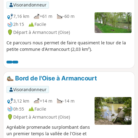
Visorandonneur
7,16 km
+61 m
-60 m
2h 15
Facile
Départ à Armancourt (Oise)
Ce parcours nous permet de faire quasiment le tour de la
petite commune d'Armancourt (2,03 km²).
Bord de l'Oise à Armancourt
Visorandonneur
3,12 km
+14 m
-14 m
0h 55
Facile
Départ à Armancourt (Oise)
Agréable promenade surplombant dans
un premier temps la vallée de l'Oise et