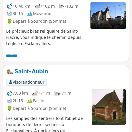
10,40 km
+102 m
-102 m
3h 15
Moyenne
Départ à Sourdon (Somme)
Le précieux bras reliquaire de Saint-
Fiacre, vous indique le chemin depuis
l'église d'Esclainvillers.
Saint-Aubin
Visorandonneur
7,03 km
+71 m
-71 m
2h 15
Facile
Départ à Sourdon (Somme)
Les simples des sentiers font l'objet de
bouquets de fleurs séchées à
Esclainvillers. À porter lors du