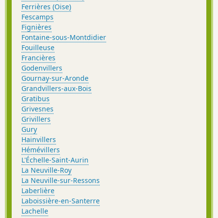
Ferrières (Oise)
Fescamps
Fignières
Fontaine-sous-Montdidier
Fouilleuse
Francières
Godenvillers
Gournay-sur-Aronde
Grandvillers-aux-Bois
Gratibus
Grivesnes
Grivillers
Gury
Hainvillers
Hémévillers
L'Échelle-Saint-Aurin
La Neuville-Roy
La Neuville-sur-Ressons
Laberlière
Laboissière-en-Santerre
Lachelle