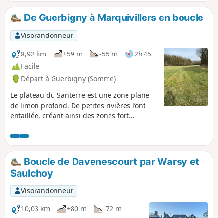
par un pont atypique du Canal de l'Oise au niveau des
écluses de Longueil-Annel. Elle file ensuite vers le Mont
De Guerbigny à Marquivillers en boucle
Ganelon pour redescendre sur Clairoix et finir à Coudun.
Visorandonneur
8,92 km
+59 m
-55 m
2h 45
Facile
Départ à Guerbigny (Somme)
Le plateau du Santerre est une zone plane
de limon profond. De petites rivières l’ont
entaillée, créant ainsi des zones fort
pittoresques à parcourir. Cette randonnée
en présente une. Randonnée non balisée.
On y emprunte tout de même une partie
balisée du GR® 123 en fin de boucle. Plus de
Boucle de Davenescourt par Warsy et
la moitié du parcours s’effectue sur des
Saulchoy
chemins en zone boisée.
Visorandonneur
10,03 km
+80 m
-72 m