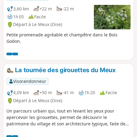
Mont Saint-Pierre. Chemin faisant, vous
rejoindrez les berges de l'Oise en
3,60 km
+22 m
-22 m
passant par le port de plaisance.
1h 05
Facile
Départ à Le Meux (Oise)
Petite promenade agréable et champêtre dans le Bois
Godon.
La tournée des girouettes du Meux
Visorandonneur
4,09 km
+50 m
-41 m
1h 20
Facile
Départ à Le Meux (Oise)
Un parcours urbain qui, tout en levant les yeux pour
apercevoir les girouettes, permet de découvrir le
patrimoine du village et son architecture typique, faite de
briques ou de pierres de taille, avec des maisons érigées au
XIXe siècle dans le centre, et d'autres, plus contemporaines,