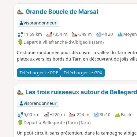
Grande Boucle de Marsal
Visorandonneur
11,59 km
+354 m
-349 m
4h 20
Moyen
Départ à Villefranche-d'Albigeois (Tarn)
C'est une randonnée pour découvrir la vallée du Tarn entr
plateaux vers les bords du Tarn en découvrant de jolis vil
Télécharger le PDF
Télécharger le GPX
Les trois ruisseaux autour de Bellegar
Visorandonneur
9,00 km
+220 m
-224 m
3h 10
Facile
Départ à Bellegarde (Tarn) (Tarn)
Un petit circuit, sans prétention, dans la campagne albig