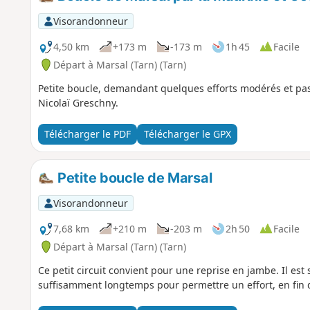
Visorandonneur
4,50 km
+173 m
-173 m
1h 45
Facile
Départ à Marsal (Tarn) (Tarn)
Petite boucle, demandant quelques efforts modérés et pas
Nicolaï Greschny.
Télécharger le PDF
Télécharger le GPX
Petite boucle de Marsal
Visorandonneur
7,68 km
+210 m
-203 m
2h 50
Facile
Départ à Marsal (Tarn) (Tarn)
Ce petit circuit convient pour une reprise en jambe. Il est s
suffisamment longtemps pour permettre un effort, en fin d