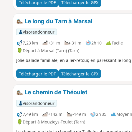
Télécharger le PDF
Télécharger le GPX
Le long du Tarn à Marsal
Visorandonneur
7,23 km
+31 m
-31 m
2h 10
Facile
Départ à Marsal (Tarn) (Tarn)
Jolie balade familiale, en aller-retour, en paressant le long
Télécharger le PDF
Télécharger le GPX
Le chemin de Théoulet
Visorandonneur
7,49 km
+142 m
-149 m
2h 35
Moyenn
Départ à Mouzieys-Teulet (Tarn)
Le chemin part de la chapelle de Taillefer, il serpente entre