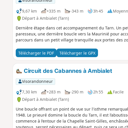
Visorandonneur
9,67 km
+335 m
-343 m
3h 45
Moyenn
Départ à Ambialet (Tarn)
Dernière étape dans cet accompagnement du Tarn. Un pet
paresseux, une dernière boucle vers la Maurinié pour acco
parcours dans un petit village tranquille aux portes des zo
Télécharger le PDF
Télécharger le GPX
Circuit des Cabannes à Ambialet
Visorandonneur
7,30 km
+283 m
-290 m
2h 55
Facile
Départ à Ambialet (Tarn)
Une boucle offrant un point de vue sur l'isthme remarquab
1948. Le prieuré domine la boucle du Tarn, il est l’abouti
commence à l’entour de la Chapelle Saint-Gilles, enchâssée
soutenus, seront nécessaires au départ, puis ce sera un 