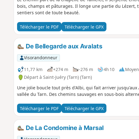
bois, champs et pâturages. Il longe une partie du Lézert, 
sentiers sont de toute beauté.
Télécharger le PDF
Télécharger le GPX
De Bellegarde aux Avalats
Visorandonneur
11,77 km
+274 m
-276 m
4h 10
Moyen
Départ à Saint-Juéry (Tarn) (Tarn)
Une jolie boucle tout près d'Albi, qui fait arriver jusqu'au
vallée du Tarn. Des chemins sauvages en sous-bois alterne
Télécharger le PDF
Télécharger le GPX
De La Condomine à Marsal