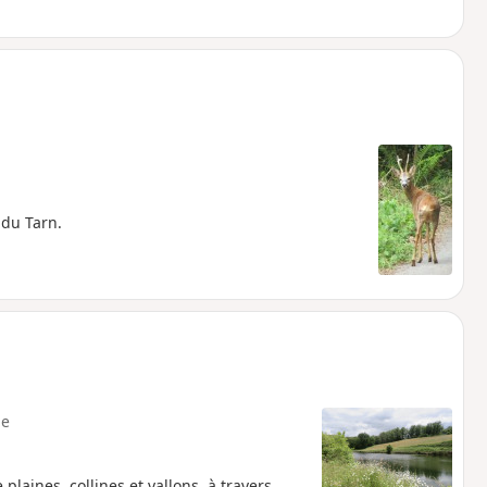
 du Tarn.
e
 plaines, collines et vallons, à travers