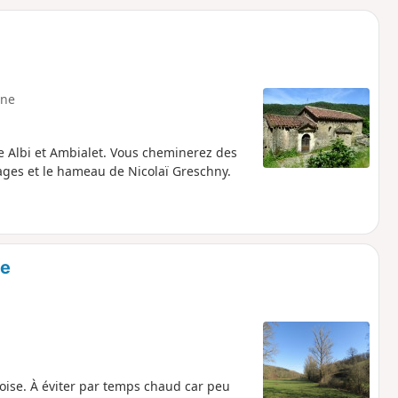
o
a
i
m
p
ne
e Albi et Ambialet. Vous cheminerez des
lages et le hameau de Nicolaï Greschny.
de
eoise. À éviter par temps chaud car peu