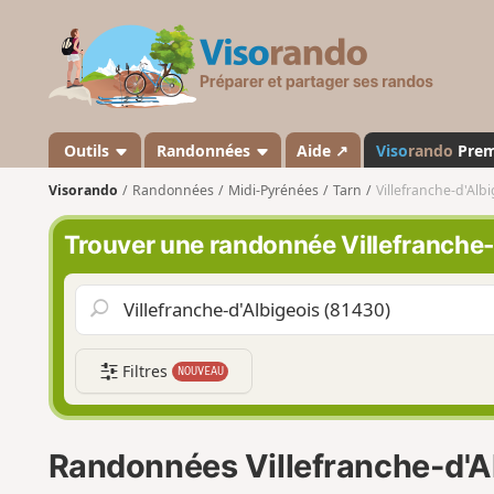
V
i
s
o
r
a
Outils
Randonnées
Aide ↗
Viso
rando
Pre
n
Visorando
Randonnées
Midi-Pyrénées
Tarn
Villefranche-d'Albi
d
o
Trouver une randonnée Villefranche-
Filtres
NOUVEAU
Randonnées Villefranche-d'A