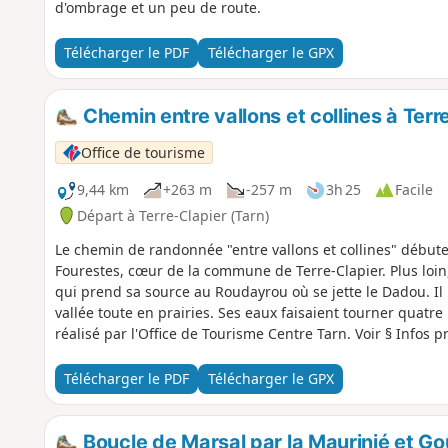
d'ombrage et un peu de route.
Télécharger le PDF
Télécharger le GPX
Chemin entre vallons et collines à Terr
Office de tourisme
9,44 km
+263 m
-257 m
3h 25
Facile
Départ à Terre-Clapier (Tarn)
Le chemin de randonnée "entre vallons et collines" débute 
Fourestes, cœur de la commune de Terre-Clapier. Plus loin, 
qui prend sa source au Roudayrou où se jette le Dadou. Il
vallée toute en prairies. Ses eaux faisaient tourner quatr
réalisé par l'Office de Tourisme Centre Tarn. Voir § Infos p
Télécharger le PDF
Télécharger le GPX
Boucle de Marsal par la Maurinié et G