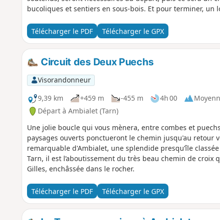
bucoliques et sentiers en sous-bois. Et pour terminer, u
un moment de rafraîchissement garanti.
Télécharger le PDF
Télécharger le GPX
Circuit des Deux Puechs
Visorandonneur
9,39 km
+459 m
-455 m
4h 00
Moyenn
Départ à Ambialet (Tarn)
Une jolie boucle qui vous mènera, entre combes et puechs,
paysages ouverts ponctueront le chemin jusqu'au retour v
remarquable d'Ambialet, une splendide presqu’île classée
Tarn, il est l’aboutissement du très beau chemin de croix 
Gilles, enchâssée dans le rocher.
Télécharger le PDF
Télécharger le GPX