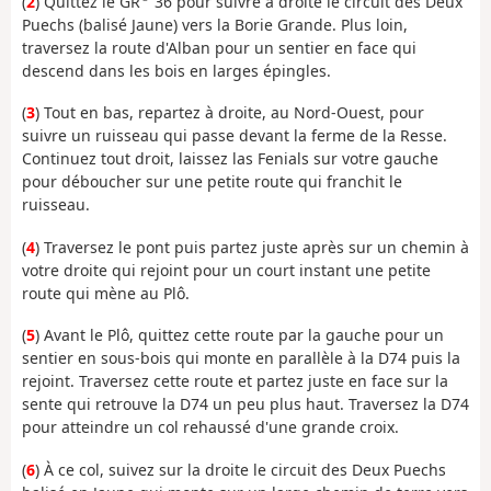
(
2
) Quittez le GR
36 pour suivre à droite le circuit des Deux
Puechs (balisé Jaune) vers la Borie Grande. Plus loin,
traversez la route d'Alban pour un sentier en face qui
descend dans les bois en larges épingles.
(
3
) Tout en bas, repartez à droite, au Nord-Ouest, pour
suivre un ruisseau qui passe devant la ferme de la Resse.
Continuez tout droit, laissez las Fenials sur votre gauche
pour déboucher sur une petite route qui franchit le
ruisseau.
(
4
) Traversez le pont puis partez juste après sur un chemin à
votre droite qui rejoint pour un court instant une petite
route qui mène au Plô.
(
5
) Avant le Plô, quittez cette route par la gauche pour un
sentier en sous-bois qui monte en parallèle à la D74 puis la
rejoint. Traversez cette route et partez juste en face sur la
sente qui retrouve la D74 un peu plus haut. Traversez la D74
pour atteindre un col rehaussé d'une grande croix.
(
6
) À ce col, suivez sur la droite le circuit des Deux Puechs