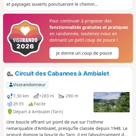
et paysages ouverts ponctueront le chemin
jusqu'au retour vers un superbe point de vue
sur l'isthme remarquable d'Ambialet, une
Pour continuer à proposer des
splendide presqu’île classée depuis 1948. Le
fonctionnalités gratuites et pratiques
prieuré domine la boucle du Tarn, il est
en randonnée, soutenez-nous en
l’aboutissement du très beau chemin de croix
donnant un petit coup de pouce !
qui commence à l’entour de la Chapelle Saint-
Gilles, enchâssée dans le rocher.
Je donne un coup de pouce
Circuit des Cabannes à Ambialet
Visorandonneur
7,30 km
+283 m
-290 m
2h 55
Facile
Départ à Ambialet (Tarn)
Une boucle offrant un point de vue sur l'isthme
remarquable d'Ambialet, presqu’île classée depuis 1948. Le
prieuré domine la boucle du Tarn, il est l’aboutissement du