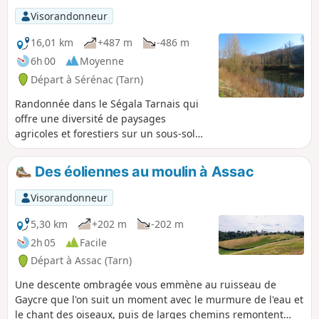
moment pour revenir sur le plateau par
Visorandonneur
la rive droite de l'Aygou. Il s'agit d'un
PR® balisé Jaune avec panneaux
16,01 km
+487 m
-486 m
indicateurs aux croisements importants.
6h 00
Moyenne
Départ à Sérénac (Tarn)
Randonnée dans le Ségala Tarnais qui
offre une diversité de paysages
agricoles et forestiers sur un sous-sol
schisteux profondément entaillé par de
nombreux ruisseaux et rivières affluents
Des éoliennes au moulin à Assac
du Tarn. Ce circuit descend vers la
vallée du Tarn que l'on longe un
Visorandonneur
moment pour revenir sur la plateau par
la rive gauche de l’Aygou. Voir infos
5,30 km
+202 m
-202 m
pratiques concernant la version courte
2h 05
Facile
de cette randonnée. De (10 à 11) pas de
Départ à Assac (Tarn)
balisage. Ensuite un balisage PR® nous
ramène au point de départ.
Une descente ombragée vous emmène au ruisseau de
Gaycre que l'on suit un moment avec le murmure de l'eau et
le chant des oiseaux, puis de larges chemins remontent