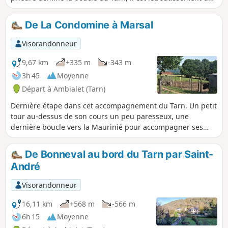
très beau chemin de croix qui commence à l’entour de la
Chapelle Saint-Gilles, enchâssée dans le rocher. Quelques
De La Condomine à Marsal
efforts, assez soutenus, seront nécessaires au départ, puis
ce sera un cheminement varié, entre paysages bucoliques
Visorandonneur
et sentiers en sous-bois. Et pour terminer, un long passage,
au bord du Tarn-même, sera un moment de
9,67 km
+335 m
-343 m
rafraîchissement garanti.
3h 45
Moyenne
Départ à Ambialet (Tarn)
Dernière étape dans cet accompagnement du Tarn. Un petit
tour au-dessus de son cours un peu paresseux, une
dernière boucle vers la Maurinié pour accompagner ses
circonvolutions et la fin du parcours dans un petit village
tranquille aux portes des zones industrielle et
De Bonneval au bord du Tarn par Saint-
commerciales d'Albi.
André
Visorandonneur
16,11 km
+568 m
-566 m
6h 15
Moyenne