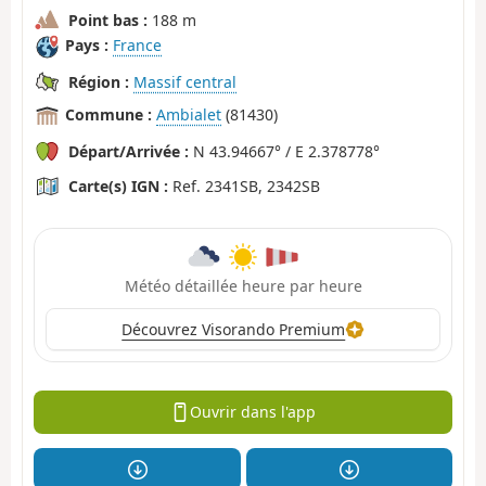
Point bas :
188 m
Pays :
France
Région :
Massif central
Commune :
Ambialet
(81430)
Départ/Arrivée :
N 43.94667° / E 2.378778°
Carte(s) IGN :
Ref. 2341SB, 2342SB
Météo détaillée heure par heure
Découvrez Visorando Premium
Ouvrir dans l'app