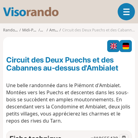
V
O
i
u
s
v
o
Randonnées
Midi-Pyrénées
Tarn
Ambialet
Circuit des Deux Puechs et des Cabannes au-dessus d'Ambialet
r
r
i
a
r
n
l
d
Circuit des Deux Puechs et des
a
o
n
Cabannes au-dessus d'Ambialet
a
v
Une belle randonnée dans le Piémont d'Ambialet.
i
Montées vers les Puechs et descentes dans les sous-
g
a
bois se succèdent en amples moutonnements. En
t
descendant vers la Condomine et Ambialet, deux jolis
i
petits villages, vous apprécierez les charmes et le
o
repos des rives du Tarn.
n