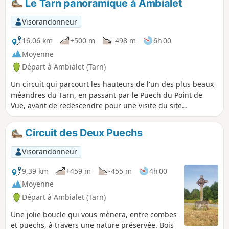
Le Tarn panoramique à Ambialet
Visorandonneur
16,06 km
+500 m
-498 m
6h 00
Moyenne
Départ à Ambialet (Tarn)
Un circuit qui parcourt les hauteurs de l'un des plus beaux
méandres du Tarn, en passant par le Puech du Point de
Vue, avant de redescendre pour une visite du site
d'Ambialet
Circuit des Deux Puechs
Visorandonneur
9,39 km
+459 m
-455 m
4h 00
Moyenne
Départ à Ambialet (Tarn)
Une jolie boucle qui vous mènera, entre combes
et puechs, à travers une nature préservée. Bois