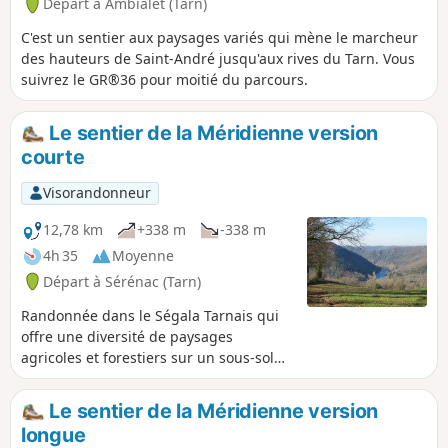
Départ à Ambialet (Tarn)
C'est un sentier aux paysages variés qui mène le marcheur
des hauteurs de Saint-André jusqu'aux rives du Tarn. Vous
suivrez le GR®36 pour moitié du parcours.
Le sentier de la Méridienne version
courte
Visorandonneur
12,78 km
+338 m
-338 m
4h 35
Moyenne
Départ à Sérénac (Tarn)
Randonnée dans le Ségala Tarnais qui
offre une diversité de paysages
agricoles et forestiers sur un sous-sol
schisteux profondément entaillé par de
nombreux ruisseaux et rivières affluents
Le sentier de la Méridienne version
du Tarn. Ce circuit descend vers la
longue
vallée du Tarn que l'on longe un