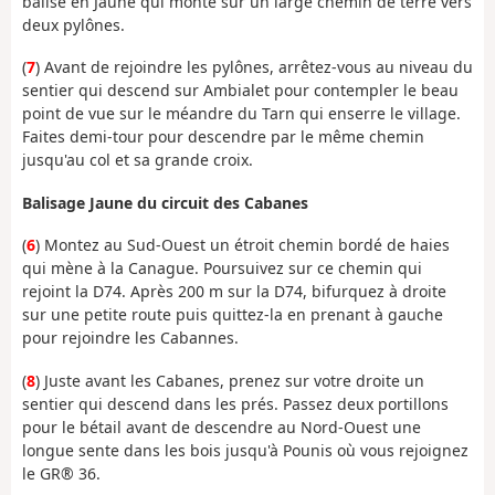
balisé en Jaune qui monte sur un large chemin de terre vers
deux pylônes.
(
7
) Avant de rejoindre les pylônes, arrêtez-vous au niveau du
sentier qui descend sur Ambialet pour contempler le beau
point de vue sur le méandre du Tarn qui enserre le village.
Faites demi-tour pour descendre par le même chemin
jusqu'au col et sa grande croix.
Balisage Jaune du circuit des Cabanes
(
6
) Montez au Sud-Ouest un étroit chemin bordé de haies
qui mène à la Canague. Poursuivez sur ce chemin qui
rejoint la D74. Après 200 m sur la D74, bifurquez à droite
sur une petite route puis quittez-la en prenant à gauche
pour rejoindre les Cabannes.
(
8
) Juste avant les Cabanes, prenez sur votre droite un
sentier qui descend dans les prés. Passez deux portillons
pour le bétail avant de descendre au Nord-Ouest une
longue sente dans les bois jusqu'à Pounis où vous rejoignez
le GR® 36.