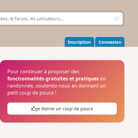
R
e
c
h
e
Inscription
Connexion
r
c
h
e
r
Pour continuer à proposer des
fonctionnalités gratuites et pratiques
en
randonnée, soutenez-nous en donnant un
petit coup de pouce !
Je donne un coup de pouce