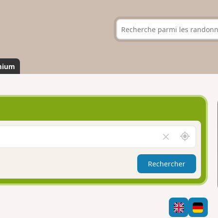
mium
A
V
u
i
t
d
Rechercher
o
e
u
r
r
l
d
e
e
c
m
h