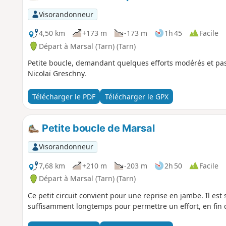
Visorandonneur
4,50 km
+173 m
-173 m
1h 45
Facile
Départ à Marsal (Tarn) (Tarn)
Petite boucle, demandant quelques efforts modérés et pas
Nicolaï Greschny.
Télécharger le PDF
Télécharger le GPX
Petite boucle de Marsal
Visorandonneur
7,68 km
+210 m
-203 m
2h 50
Facile
Départ à Marsal (Tarn) (Tarn)
Ce petit circuit convient pour une reprise en jambe. Il est s
suffisamment longtemps pour permettre un effort, en fin d