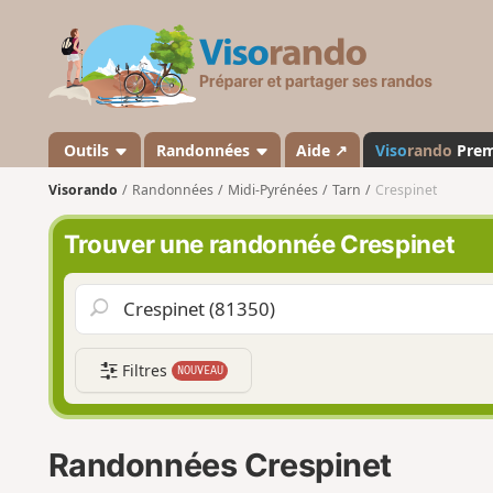
V
i
s
o
r
a
Outils
Randonnées
Aide ↗
Viso
rando
Pre
n
Visorando
Randonnées
Midi-Pyrénées
Tarn
Crespinet
d
o
Trouver une randonnée Crespinet
Filtres
NOUVEAU
Randonnées Crespinet