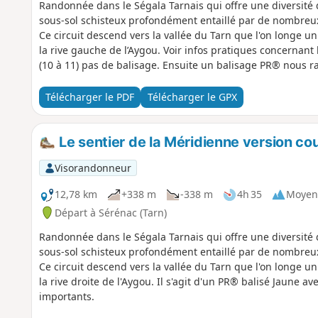
Randonnée dans le Ségala Tarnais qui offre une diversité 
sous-sol schisteux profondément entaillé par de nombreux 
Ce circuit descend vers la vallée du Tarn que l'on longe u
la rive gauche de l’Aygou. Voir infos pratiques concernant
(10 à 11) pas de balisage. Ensuite un balisage PR® nous 
Télécharger le PDF
Télécharger le GPX
Le sentier de la Méridienne version co
Visorandonneur
12,78 km
+338 m
-338 m
4h 35
Moyen
Départ à Sérénac (Tarn)
Randonnée dans le Ségala Tarnais qui offre une diversité 
sous-sol schisteux profondément entaillé par de nombreux 
Ce circuit descend vers la vallée du Tarn que l'on longe u
la rive droite de l'Aygou. Il s'agit d'un PR® balisé Jaune 
importants.