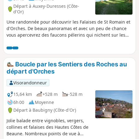
Départ à Auxey-Duresses (Côte-
d'Or)
Une randonnée pour découvrir les Falaises de St Romain et
d'Orches. De beaux panoramas et avec un peu de chance
vous apercevrez des faucons pélerins qui nichent sur les
falaises.
Boucle par les Sentiers des Roches au
départ d'Orches
Visorandonneur
15,64 km
+528 m
-528 m
6h 00
Moyenne
Départ à Baubigny (Côte-d'Or)
Jolie balade entre vignobles, vergers,
collines et falaises des Hautes Côtes de
Beaune. Nombreux points de vue à