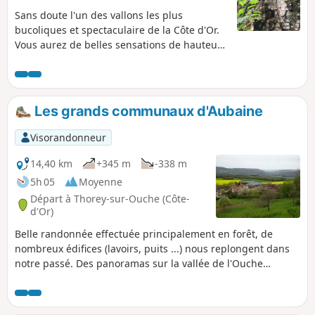
Sans doute l'un des vallons les plus
bucoliques et spectaculaire de la Côte d'Or.
Vous aurez de belles sensations de hauteur
et de vue plongeantes sur la vallée du Rhoin
et des combes secrètes.
Les grands communaux d'Aubaine
Visorandonneur
14,40 km
+345 m
-338 m
5h 05
Moyenne
Départ à Thorey-sur-Ouche (Côte-
d'Or)
Belle randonnée effectuée principalement en forêt, de
nombreux édifices (lavoirs, puits ...) nous replongent dans
notre passé. Des panoramas sur la vallée de l'Ouche
émaillent notre parcours. Chemin balisé en Jaune tout au
long de la randonnée.