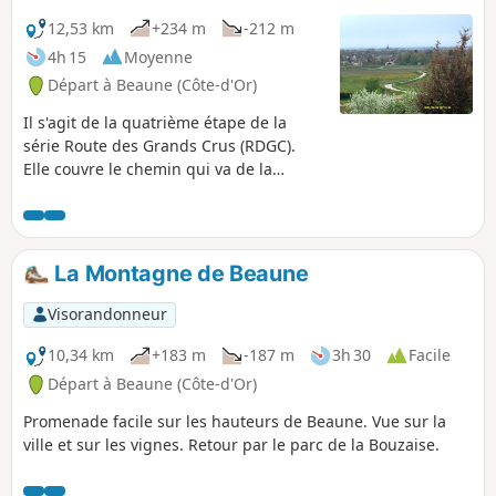
12,53 km
+234 m
-212 m
4h 15
Moyenne
Départ à Beaune (Côte-d'Or)
Il s'agit de la quatrième étape de la
série Route des Grands Crus (RDGC).
Elle couvre le chemin qui va de la
périphérie de Beaune, au parc de
Bouzaise, à Savigny-lès-Beaune, puis
Pernand-Vergelesses et Aloxe-Corton.
Elle est accessible aux chiens et traverse
La Montagne de Beaune
de charmants villages, des vignobles
célèbres et une campagne magnifique
Visorandonneur
offrant de superbes vues. Vous
marcherez à la fois en pleine campagne
10,34 km
+183 m
-187 m
3h 30
Facile
et dans les bois, sur des sentiers bien
Départ à Beaune (Côte-d'Or)
entretenus ou des routes très peu
Promenade facile sur les hauteurs de Beaune. Vue sur la
fréquentées. Il y a quelques montées,
ville et sur les vignes. Retour par le parc de la Bouzaise.
mais dans l'ensemble, la randonnée est
assez plate. Les indications sont bien
signalées. Bien qu'Aloxe-Corton soit