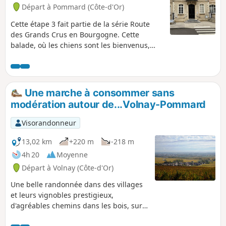
Départ à Pommard (Côte-d'Or)
Cette étape 3 fait partie de la série Route
des Grands Crus en Bourgogne. Cette
balade, où les chiens sont les bienvenus,
part du centre de Pommard et monte dans
les collines à travers les vignobles et les
bois, pour finir dans la banlieue de Beaune,
dans le charmant parc de la Bouzaise. Si tu
Une marche à consommer sans
le souhaites, tu peux faire une boucle facile
modération autour de...Volnay-Pommard
pour revenir au point de départ.
Visorandonneur
13,02 km
+220 m
-218 m
4h 20
Moyenne
Départ à Volnay (Côte-d'Or)
Une belle randonnée dans des villages
et leurs vignobles prestigieux,
d'agréables chemins dans les bois, sur
les chaumes et en balcon. À faire