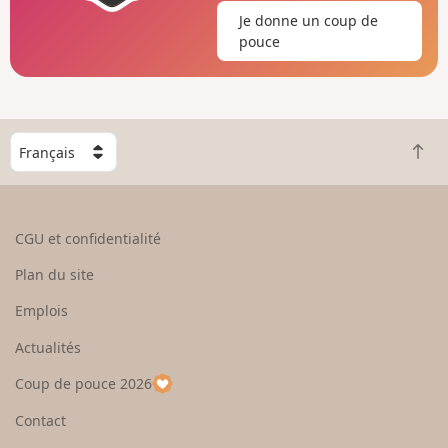
Je donne un coup de
pouce
C
R
h
e
o
t
i
o
s
CGU et confidentialité
u
i
r
s
Plan du site
e
s
n
e
Emplois
h
z
Actualités
a
u
u
n
Coup de pouce 2026
t
p
a
Contact
y