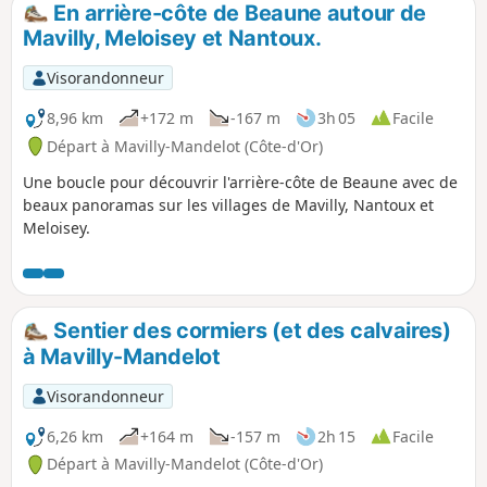
En arrière-côte de Beaune autour de
p
Mavilly, Meloisey et Nantoux.
Visorandonneur
8,96 km
+172 m
-167 m
3h 05
Facile
Départ à Mavilly-Mandelot (Côte-d'Or)
Une boucle pour découvrir l'arrière-côte de Beaune avec de
beaux panoramas sur les villages de Mavilly, Nantoux et
Meloisey.
Sentier des cormiers (et des calvaires)
à Mavilly-Mandelot
Visorandonneur
6,26 km
+164 m
-157 m
2h 15
Facile
Départ à Mavilly-Mandelot (Côte-d'Or)