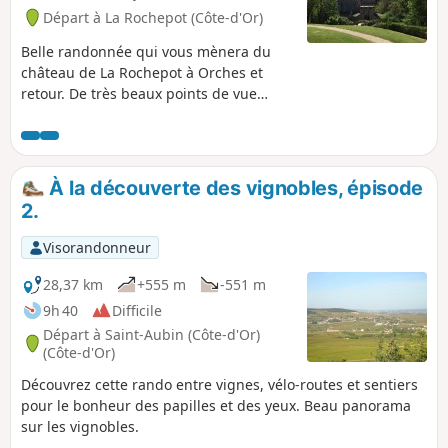
Départ à La Rochepot (Côte-d'Or)
Belle randonnée qui vous mènera du
château de La Rochepot à Orches et
retour. De très beaux points de vue
rendront cette balade des plus
agréables et de nombreuses tables de
pique-nique émaillant le parcours
pourront vous accueillir pour des
À la découverte des vignobles, épisode
pauses bien méritées.
2.
Visorandonneur
28,37 km
+555 m
-551 m
9h 40
Difficile
Départ à Saint-Aubin (Côte-d'Or)
(Côte-d'Or)
Découvrez cette rando entre vignes, vélo-routes et sentiers
pour le bonheur des papilles et des yeux. Beau panorama
sur les vignobles.