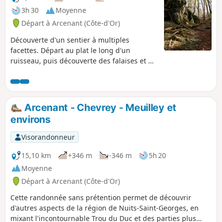
3h 30
Moyenne
Départ à Arcenant (Côte-d'Or)
Découverte d'un sentier à multiples
facettes. Départ au plat le long d'un
ruisseau, puis découverte des falaises et du
Trou du Duc. Passage en forêt et
découverte de 2 lieux historiques: le site
Gallo-Romain et le Monument du Maquis.
Retour par les vignes.
Arcenant - Chevrey - Meuilley et
environs
Visorandonneur
15,10 km
+346 m
-346 m
5h 20
Moyenne
Départ à Arcenant (Côte-d'Or)
Cette randonnée sans prétention permet de découvrir
d'autres aspects de la région de Nuits-Saint-Georges, en
mixant l'incontournable Trou du Duc et des parties plus