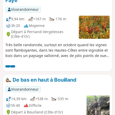
Faye
Visorandonneur
9,94 km
+167 m
-176 m
3h 20
Moyenne
Départ à Pernand-Vergelesses
(Côte-d'Or)
Très belle randonnée, surtout en octobre quand les vignes
sont flamboyantes, dans les Hautes-Côtes entre vignoble et
bois dans un paysage vallonné, avec de jolis points de vue,
en particulier au-dessus de Pernand-Vergelesses. La
randonnée est assez facile, sur de bons chemins, malgré
quelques pentes brèves mais plus marquées. Vous pourrez
pique-niquer dans le lavoir de Villers-la-Faye, aménagé
De bas en haut à Bouilland
pour les randonneurs.
Visorandonneur
14,39 km
+538 m
-535 m
5h 40
Difficile
Départ à Bouilland (Côte-d'Or)