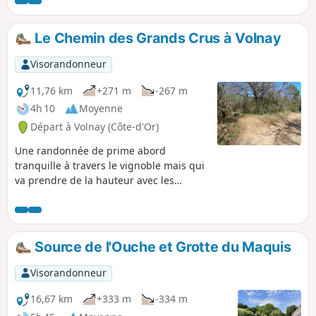
idéalement en tout début d'automne
pour déguster les couleurs de la vigne.
Le Chemin des Grands Crus à Volnay
Visorandonneur
11,76 km
+271 m
-267 m
4h 10
Moyenne
Départ à Volnay (Côte-d'Or)
Une randonnée de prime abord
tranquille à travers le vignoble mais qui
va prendre de la hauteur avec les
sentiers pierreux et plein de charme de
la Montagne d'Auxey.
Source de l'Ouche et Grotte du Maquis
Visorandonneur
16,67 km
+333 m
-334 m