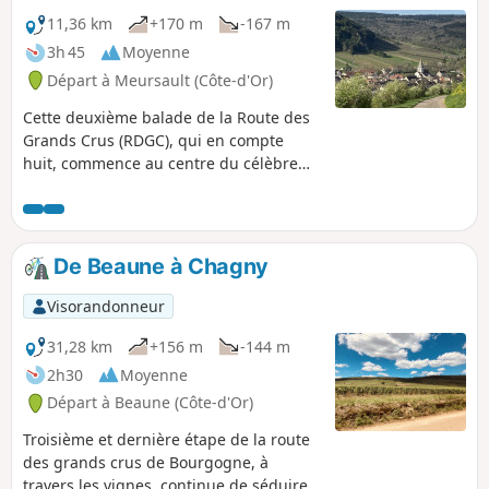
11,36 km
+170 m
-167 m
3h 45
Moyenne
Départ à Meursault (Côte-d'Or)
Cette deuxième balade de la Route des
Grands Crus (RDGC), qui en compte
huit, commence au centre du célèbre
village viticole de Meursault et rejoint la
RDGC proprement dite à l'ouest du
village ou un peu plus loin, près
d'Auxey-Duresses. Elle continue à
De Beaune à Chagny
travers le charmant village d'Auxey-
Duresses et traverse une campagne et
Visorandonneur
des vignobles magnifiques. Même s'il y
a une montée raide, celle-ci offre une
31,28 km
+156 m
-144 m
vue imprenable sur les villages de la
2h30
Moyenne
vallée en contrebas, avant d'atteindre
Départ à Beaune (Côte-d'Or)
finalement le village viticole de
Pommard. La balade est accessible aux
Troisième et dernière étape de la route
chiens. Il s'agit de la deuxième étape de
des grands crus de Bourgogne, à
la Route des Grands Crus.
travers les vignes, continue de séduire