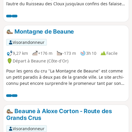
l’autre du Ruisseau des Cloux jusqu’aux confins des falaises
de Saint-Romain. Une variété de paysages à découvrir
tranquillement à travers chaume, bois et vignoble au
rythme qui nous convient sur la journée ou la demi-journée.
Montagne de Beaune
Visorandonneur
9,27 km
+176 m
-173 m
3h 10
Facile
Départ à Beaune (Côte-d'Or)
Pour les gens du cru "La Montagne de Beaune" est comme
un petit paradis à deux pas de la grande ville. Le site archi-
connu peut encore surprendre le promeneur tant par son
décor que par ses nombreux sentiers parfaitement
aménagés.
Beaune à Aloxe Corton - Route des
Grands Crus
Visorandonneur