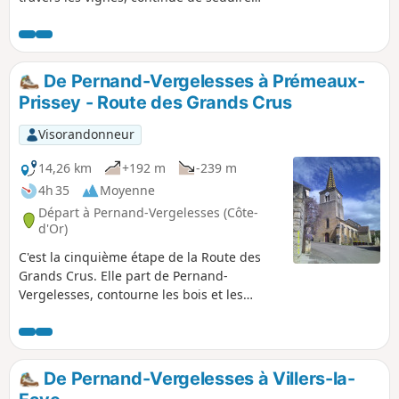
avec la traversée des villes et villages
comme Pommard, Volnay, Meursault,
Puligny-Montrachet, Chassagne-
Montrachet et Santenay. La fin du circuit
De Pernand-Vergelesses à Prémeaux-
le long du Canal du Centre vient le
Prissey - Route des Grands Crus
terminer agréablement et sereinement.
Visorandonneur
14,26 km
+192 m
-239 m
4h 35
Moyenne
Départ à Pernand-Vergelesses (Côte-
d'Or)
C'est la cinquième étape de la Route des
Grands Crus. Elle part de Pernand-
Vergelesses, contourne les bois et les
vignobles jusqu'aux villages de Magny-lès-
Villers et Villers-la-Faye, puis fait le tour de
la carrière et descend vers Prémeaux-
Prissey. Elle est accessible aux chiens et
De Pernand-Vergelesses à Villers-la-
traverse des vignobles et la campagne.