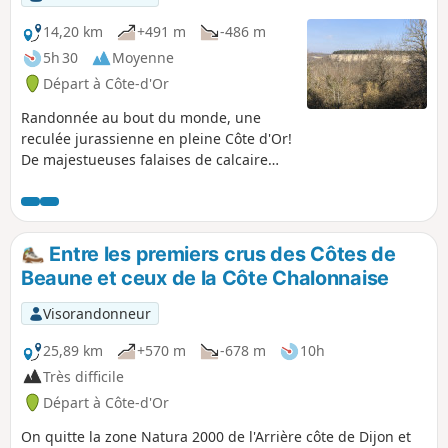
14,20 km
+491 m
-486 m
5h 30
Moyenne
Départ à Côte-d'Or
Randonnée au bout du monde, une
reculée jurassienne en pleine Côte d'Or!
De majestueuses falaises de calcaire
creusées petit à petit par la Cozanne.
Parcours en sous bois et en bord de
falaises.(pas de danger réel tant que
l'on reste sur le chemin)
Entre les premiers crus des Côtes de
Beaune et ceux de la Côte Chalonnaise
Visorandonneur
25,89 km
+570 m
-678 m
10h
Très difficile
Départ à Côte-d'Or
On quitte la zone Natura 2000 de l'Arrière côte de Dijon et