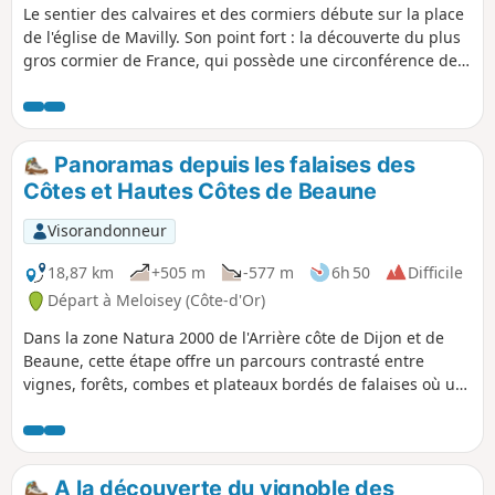
Le sentier des calvaires et des cormiers débute sur la place
de l'église de Mavilly. Son point fort : la découverte du plus
gros cormier de France, qui possède une circonférence de
4,50 m.
Panoramas depuis les falaises des
Côtes et Hautes Côtes de Beaune
Visorandonneur
18,87 km
+505 m
-577 m
6h 50
Difficile
Départ à Meloisey (Côte-d'Or)
Dans la zone Natura 2000 de l'Arrière côte de Dijon et de
Beaune, cette étape offre un parcours contrasté entre
vignes, forêts, combes et plateaux bordés de falaises où un
aventurier de l’extrême a démarré sa carrière. Des tables
d'orientation offrent des points de vue panoramiques des
chaînons du Jura jusqu'aux Alpes en passant par les
vignobles des Côtes et Hautes Côtes de Beaune inscrits au
A la découverte du vignoble des