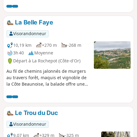
La Belle Faye
Visorandonneur
10,19 km
+270 m
-268 m
3h 40
Moyenne
Départ à La Rochepot (Côte-d'Or)
Au fil de chemins jalonnés de murgers
au travers forêt, maquis et vignoble de
la Côte Beaunoise, la balade offre une
succession de panoramas dont une
belle échappée sur le village d'Orches
abrité sous les falaises.
Le Trou du Duc
Visorandonneur
9,07 km
+329 m
-325 m