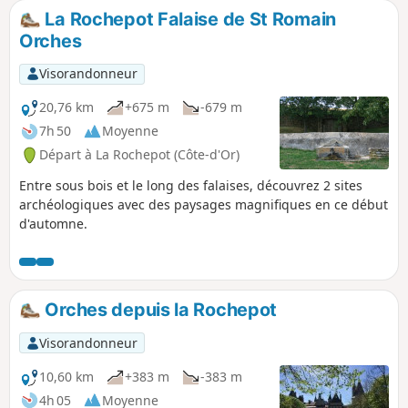
La Rochepot Falaise de St Romain
Orches
Visorandonneur
20,76 km
+675 m
-679 m
7h 50
Moyenne
Départ à La Rochepot (Côte-d'Or)
Entre sous bois et le long des falaises, découvrez 2 sites
archéologiques avec des paysages magnifiques en ce début
d'automne.
Orches depuis la Rochepot
Visorandonneur
10,60 km
+383 m
-383 m
4h 05
Moyenne