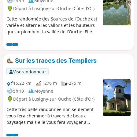
5h 45
Moyenne
Départ à Lusigny-sur-Ouche (Côte-d'Or)
Cette randonnée des Sources de l’Ouche est
variée et alterne les vallons et les hauteurs
qui surplombent la vallée de l'Ouche. Elle
permet de visiter le charmant village de
Lusigny-sur-Ouche avec ses ponts et ses
lavoirs. L'Ouche réunion de 7 sources dont la
principale est celle de Presles à Lusigny,
Sur les traces des Templiers
serpente dans sa vallée supérieure. Elle se
jette ensuite à Dijon dans le Lac Kir, traverse
Visorandonneur
Dijon puis se jette dans la Saône près de
Saint-Jean-de-Losne après 95Km.
15,22 km
+276 m
-275 m
5h 10
Moyenne
Départ à Lusigny-sur-Ouche (Côte-d'Or)
Cette très belle randonnée non seulement
vous fera cheminer à travers de beaux
paysages mais elle vous fera voyager à
travers le temps entre ordre de Malte et
2ème guerre mondiale. Le point d'orgue