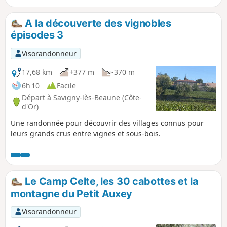
étant l'église des Templiers d'Écharnant
construite au XIIème siècle et située sur le
A la découverte des vignobles
chemin menant à Compostelle, raison pour
épisodes 3
laquelle des Templiers s'y installèrent.
Visorandonneur
17,68 km
+377 m
-370 m
6h 10
Facile
Départ à Savigny-lès-Beaune (Côte-
d'Or)
Une randonnée pour découvrir des villages connus pour
leurs grands crus entre vignes et sous-bois.
Le Camp Celte, les 30 cabottes et la
montagne du Petit Auxey
Visorandonneur