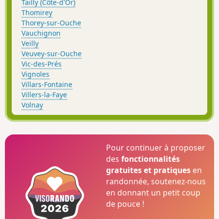
Tailly (Côte-d'Or)
Thomirey
Thorey-sur-Ouche
Vauchignon
Veilly
Veuvey-sur-Ouche
Vic-des-Prés
Vignoles
Villars-Fontaine
Villers-la-Faye
Volnay
Pour continuer à proposer
des
fonctionnalités
gratuites et pratiques
en
randonnée, soutenez-nous
en donnant un petit coup
de pouce !