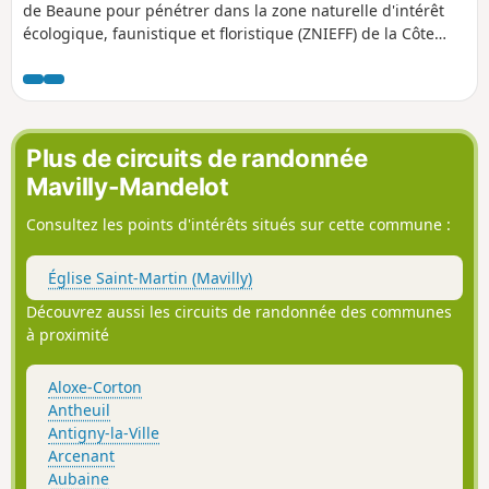
de Beaune pour pénétrer dans la zone naturelle d'intérêt
écologique, faunistique et floristique (ZNIEFF) de la Côte
Chalonnaise. Cette étape riche en patrimoine est jalonnée
par les châteaux des Climats du vignoble de Bourgogne,
inscrits au patrimoine mondial de l'UNESCO. Des tables
d'orientation offrent des points de vue panoramiques. La
découverte d'un camp néolithique précède la traversée des
Plus de circuits de randonnée
premiers crus de Mercurey.
Mavilly-Mandelot
Consultez les points d'intérêts situés sur cette commune :
Église Saint-Martin (Mavilly)
Découvrez aussi les circuits de randonnée des communes
à proximité
Aloxe-Corton
Antheuil
Antigny-la-Ville
Arcenant
Aubaine