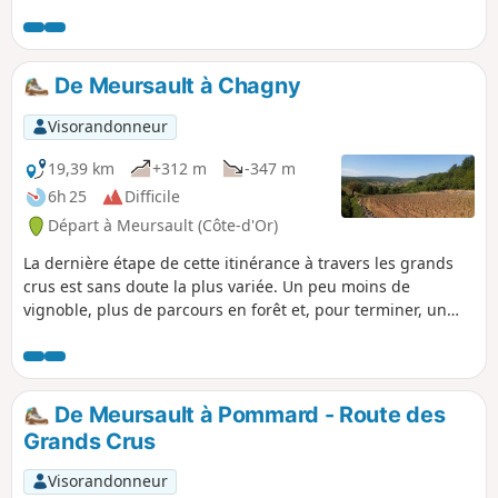
découvrir. Passage par le village
d'Orches, Saint-Romain, la Rochepot et
son château et le village médiéval de
Dracy.
De Meursault à Chagny
Visorandonneur
19,39 km
+312 m
-347 m
6h 25
Difficile
Départ à Meursault (Côte-d'Or)
La dernière étape de cette itinérance à travers les grands
crus est sans doute la plus variée. Un peu moins de
vignoble, plus de parcours en forêt et, pour terminer, un
agréable cheminement le long du Canal du Centre.
De Meursault à Pommard - Route des
Grands Crus
Visorandonneur