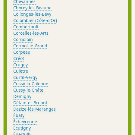
Chevannes
Chorey-les-Beaune
Collonges-lès-Bévy
Colombier (Côte-d'Or)
Combertault
Corcelles-les-Arts
Corgoloin
Cormot-le-Grand
Corpeau
Créot
Crugey
Culètre
Curtil-Vergy
Cussy-la-Colonne
Cussy-le-Châtel
Demigny
Détain-et-Bruant
Dezize-lès-Maranges
Ébaty
Échevronne
Écutigny
Épertully