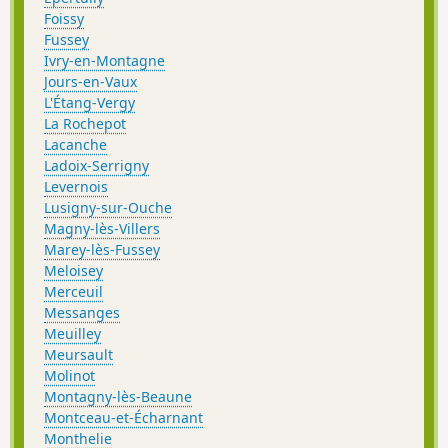
Foissy
Fussey
Ivry-en-Montagne
Jours-en-Vaux
L'Étang-Vergy
La Rochepot
Lacanche
Ladoix-Serrigny
Levernois
Lusigny-sur-Ouche
Magny-lès-Villers
Marey-lès-Fussey
Meloisey
Merceuil
Messanges
Meuilley
Meursault
Molinot
Montagny-lès-Beaune
Montceau-et-Écharnant
Monthelie