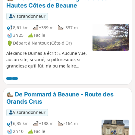
patrimoine mondial de l'UNESCO au titre de paysage
Hautes Côtes de Beaune
culturel des Climats du vignoble de Bourgogne.
Visorandonneur
8,61 km
+339 m
-337 m
3h 25
Facile
Départ à Nantoux (Côte-d'Or)
Alexandre Dumas a écrit :« Aucune vue,
aucun site, si varié, si pittoresque, si
grandiose qu’il fût, n’a pu me faire
oublier mon petit vallon de Bourgogne
». A l'Ouest de Beaune, vallons et
collines se succèdent pour accueillir le
vignoble des Hautes Côtes de Beaune.
De Pommard à Beaune - Route des
Sur un sol calcaire, je vous propose de
Grands Crus
découvrir, à travers des vignes, ces
beaux paysages.
Visorandonneur
6,35 km
+138 m
-164 m
2h 10
Facile