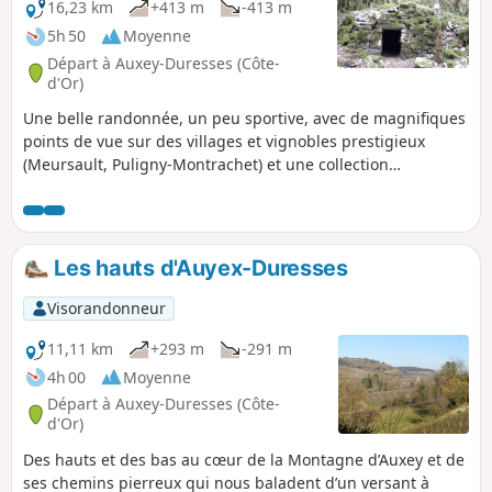
16,23 km
+413 m
-413 m
5h 50
Moyenne
Départ à Auxey-Duresses (Côte-
d'Or)
Une belle randonnée, un peu sportive, avec de magnifiques
points de vue sur des villages et vignobles prestigieux
(Meursault, Puligny-Montrachet) et une collection
extraordinaire de cabottes.
Les hauts d'Auyex-Duresses
Visorandonneur
11,11 km
+293 m
-291 m
4h 00
Moyenne
Départ à Auxey-Duresses (Côte-
d'Or)
Des hauts et des bas au cœur de la Montagne d’Auxey et de
ses chemins pierreux qui nous baladent d’un versant à