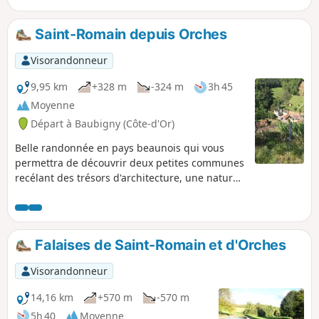
légèrement en dehors du parcours
officiel de la RDGC, nous terminons là
Saint-Romain depuis Orches
pour plusieurs raisons, notamment les
options de retour.
Visorandonneur
9,95 km
+328 m
-324 m
3h 45
Moyenne
Départ à Baubigny (Côte-d'Or)
Belle randonnée en pays beaunois qui vous
permettra de découvrir deux petites communes
recélant des trésors d'architecture, une nature
chatoyante, des panoramas magnifiques et une
touche d'histoire du patrimoine local.
Falaises de Saint-Romain et d'Orches
Visorandonneur
14,16 km
+570 m
-570 m
5h 40
Moyenne