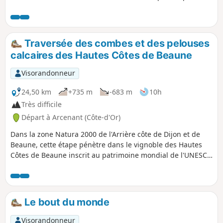
classiques. Une randonnée à faire pour varier les plaisirs
quand on a déjà fait et refait toutes les autres et que l'on a
envie de changer !
Traversée des combes et des pelouses
calcaires des Hautes Côtes de Beaune
Visorandonneur
24,50 km
+735 m
-683 m
10h
Très difficile
Départ à Arcenant (Côte-d'Or)
Dans la zone Natura 2000 de l'Arrière côte de Dijon et de
Beaune, cette étape pénètre dans le vignoble des Hautes
Côtes de Beaune inscrit au patrimoine mondial de l'UNESCO
au titre de paysage culturel des Climats du vignoble de
Bourgogne. On parcourt combes, forêts, plateaux, pelouses
calcaires et vignoble à la découverte d'un patrimoine
constitué de lavoirs, d'une abbaye et d'une nécropole
Le bout du monde
néolithique.
Visorandonneur