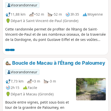
Visorandonneur
11,88 km
+52 m
-52 m
3h 35
Moyenne
Départ à Saint-Vincent-de-Paul (Gironde)
Cette randonnée permet de profiter de l’étang de Saint-
Vincent-de-Paul et de ses nombreux oiseaux, de la traversée
de la Dordogne, du pont Gustave Eiffel et de ses voûtes
impressionnantes, puis d’une jolie boucle dans la commune
de Cubzac-les-Ponts.
Boucle de Macau à l'Étang de Paloumey
Visorandonneur
7,73 km
+3 m
-3 m
2h 15
Facile
Départ à Macau (Gironde)
Boucle entre vignes, petit sous-bois et
tour de la gravière de Paloumey, en