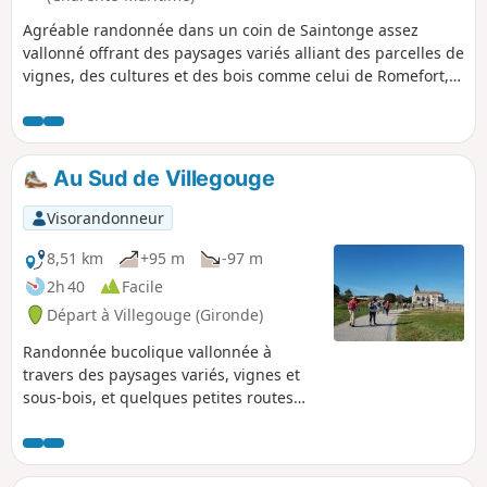
Agréable randonnée dans un coin de Saintonge assez
vallonné offrant des paysages variés alliant des parcelles de
vignes, des cultures et des bois comme celui de Romefort,
des Chevaux. Le circuit dans sa deuxième partie longe le
Pontignac et passe au Moulin de la Fenêtre.
Au Sud de Villegouge
Visorandonneur
8,51 km
+95 m
-97 m
2h 40
Facile
Départ à Villegouge (Gironde)
Randonnée bucolique vallonnée à
travers des paysages variés, vignes et
sous-bois, et quelques petites routes
très peu fréquentées.