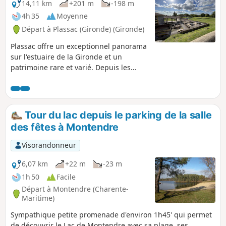
14,11 km
+201 m
-198 m
4h 35
Moyenne
Départ à Plassac (Gironde) (Gironde)
Plassac offre un exceptionnel panorama
sur l'estuaire de la Gironde et un
patrimoine rare et varié. Depuis les
rives et le port de Plassac, vous partez
dans un circuit qui vous mène entre
campagne, lieux d'histoire et
patrimoines historique
Tour du lac depuis le parking de la salle
des fêtes à Montendre
Visorandonneur
6,07 km
+22 m
-23 m
1h 50
Facile
Départ à Montendre (Charente-
Maritime)
Sympathique petite promenade d'environ 1h45' qui permet
de découvrir le Lac de Montendre avec sa plage, ses