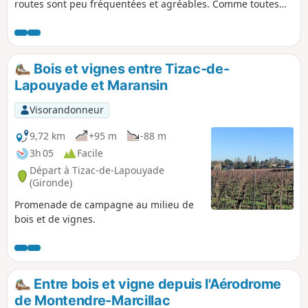
routes sont peu fréquentées et agréables. Comme toutes
les boucles, vous pouvez la faire dans un sens ou dans
l'autre.
Bois et vignes entre Tizac-de-
Lapouyade et Maransin
Visorandonneur
9,72 km
+95 m
-88 m
3h 05
Facile
Départ à Tizac-de-Lapouyade
(Gironde)
Promenade de campagne au milieu de
bois et de vignes.
Entre bois et vigne depuis l'Aérodrome
de Montendre-Marcillac