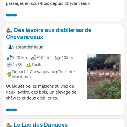
passages en sous-bois depuis Chevanceaux.
Des lavoirs aux distilleries de
Chevanceaux
Visorandonneur
9,20 km
+102 m
-105 m
2h 55
Facile
Départ à Chevanceaux (Charente-
Maritime)
Quelques belles maisons suivies de
deux lavoirs, des bois, un élevage de
chèvres et deux distilleries.
Le Lac des Dagueys