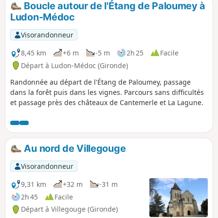
Boucle autour de l'Étang de Paloumey à
Ludon-Médoc
Visorandonneur
8,45 km
+6 m
-5 m
2h 25
Facile
Départ à Ludon-Médoc (Gironde)
Randonnée au départ de l'Étang de Paloumey, passage
dans la forêt puis dans les vignes. Parcours sans difficultés
et passage près des châteaux de Cantemerle et La Lagune.
Au nord de Villegouge
Visorandonneur
9,31 km
+32 m
-31 m
2h 45
Facile
Départ à Villegouge (Gironde)