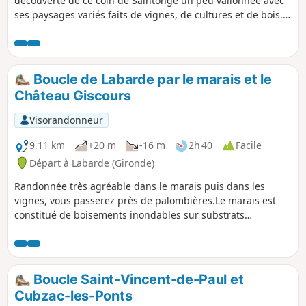
découverte de ce coin de Saintonge un peu vallonnée avec
ses paysages variés faits de vignes, de cultures et de bois.
C'est un endroit très nature malgré les hameaux
disséminés. De beaux exemples du patrimoine bâti émaille
le parcours.
Boucle de Labarde par le marais et le
Château Giscours
Visorandonneur
9,11 km
+20 m
-16 m
2h 40
Facile
Départ à Labarde (Gironde)
Randonnée très agréable dans le marais puis dans les
vignes, vous passerez près de palombières.Le marais est
constitué de boisements inondables sur substrats
tourbeux.Ces peuplements sont constitués de saules,
aulnes glutineux, frênes, peupliers, chênes pédonculés,
avec présence en sous-étage de morts-bois type aubépine,
épine noire.La flore est constituée de nivéoles d’été et d’iris
Boucle Saint-Vincent-de-Paul et
des marais.
Cubzac-les-Ponts