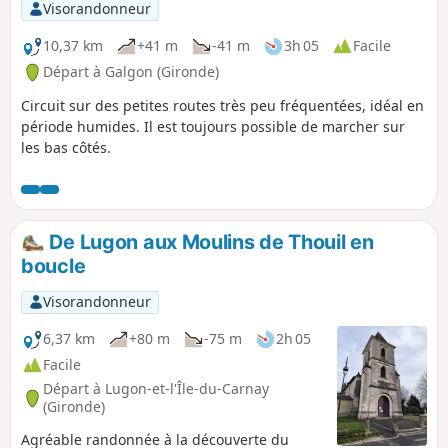
Visorandonneur
10,37 km
+41 m
-41 m
3h 05
Facile
Départ à Galgon (Gironde)
Circuit sur des petites routes très peu fréquentées, idéal en
période humides. Il est toujours possible de marcher sur
les bas côtés.
De Lugon aux Moulins de Thouil en
boucle
Visorandonneur
6,37 km
+80 m
-75 m
2h 05
Facile
Départ à Lugon-et-l'Île-du-Carnay
(Gironde)
Agréable randonnée à la découverte du