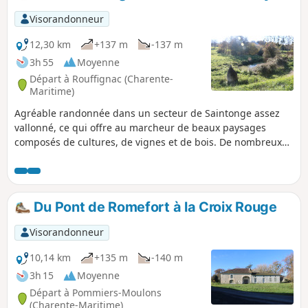
Visorandonneur
12,30 km
+137 m
-137 m
3h 55
Moyenne
Départ à Rouffignac (Charente-
Maritime)
Agréable randonnée dans un secteur de Saintonge assez
vallonné, ce qui offre au marcheur de beaux paysages
composés de cultures, de vignes et de bois. De nombreux
ruisseaux intermittents émaillent ce circuit, ainsi que de
nombreuses sources. Pour les amateurs, de beaux
exemples du patrimoine bâti sont également à admirer
dont d'anciennes fermes.
Du Pont de Romefort à la Croix Rouge
Visorandonneur
10,14 km
+135 m
-140 m
3h 15
Moyenne
Départ à Pommiers-Moulons
(Charente-Maritime)