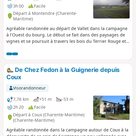
3h 00
Facile
Départ à Montendre (Charente-
Maritime)
Agréable randonnée au départ de Vallet dans la campagne
à l'Ouest du bourg. Le début se fait dans des paysages de
vignes et se poursuit à travers les bois du Terrier Rouge et
les landes des Sauzes. Pour finir, un bout de circuit sur le
GRP® de Saintonge à travers le Bois de la Borne. Cela en
fait une randonnée très nature.
De Chez Fedon à la Guignerie depuis
Coux
Visorandonneur
7,76 km
+51 m
-53 m
2h 20
Facile
Départ à Coux (Charente-Maritime)
(Charente-Maritime)
Agréable randonnée dans la campagne autour de Coux à la