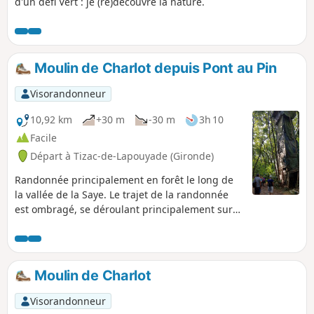
d'un défi Vert : je (re)découvre la nature.
Moulin de Charlot depuis Pont au Pin
Visorandonneur
10,92 km
+30 m
-30 m
3h 10
Facile
Départ à Tizac-de-Lapouyade (Gironde)
Randonnée principalement en forêt le long de
la vallée de la Saye. Le trajet de la randonnée
est ombragé, se déroulant principalement sur
des sentiers en sous-bois. Note modérateur
circuit impossible au 09/06/2022, voir les avis
Moulin de Charlot
Visorandonneur