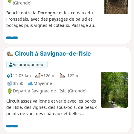
(Gironde)
Boucle entre la Dordogne et les coteaux du
Fronsadais, avec des paysages de palud et
bocages puis vignes et coteaux. Passage au
petit port de Tressac et vue sur le Château de
La Rivière.
Circuit à Savignac-de-l'Isle
Visorandonneur
12,03 km
+126 m
-122 m
3h 50
Moyenne
Départ à Savignac-de-l'Isle (Gironde)
Circuit assez vallonné et varié avec les bords
de l'Isle, des vignes, des sous-bois, de beaux
points de vue, des châteaux et belles
demeures.