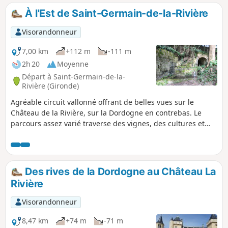
À l'Est de Saint-Germain-de-la-Rivière
Visorandonneur
7,00 km
+112 m
-111 m
2h 20
Moyenne
Départ à Saint-Germain-de-la-
Rivière (Gironde)
Agréable circuit vallonné offrant de belles vues sur le
Château de la Rivière, sur la Dordogne en contrebas. Le
parcours assez varié traverse des vignes, des cultures et
des petits bois. Au cours de la randonnée sont également
visibles le lavoir de Meney, le lavoir Tourenne alimentée par
les eaux des carrières souterraines, et le lavoir des
carrières. Le circuit passe devant l'entrée des carrières et
Des rives de la Dordogne au Château La
offre de nombreuses belles vues.
Rivière
Visorandonneur
8,47 km
+74 m
-71 m