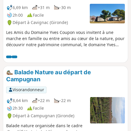
6,69 km
+31 m
-30 m
2h 00
Facile
Départ à Cavignac (Gironde)
Les Amis du Domaine Yves Coupon vous invitent à une
marche en famille ou entre amis au cœur de la nature, pour
découvrir notre patrimoine communal, le domaine Yves
Courpon. Vous passerez par différents lieux-dits sur les
communes de Cavignac et Cézac. Randonnée agréable très
bien balisée avec un marquage noir ADYC sur fond jaune,
d'un peu moins de 7 km, au milieu des vignes.
Balade Nature au départ de
Campugnan
Visorandonneur
8,64 km
+22 m
-22 m
2h 30
Facile
Départ à Campugnan (Gironde)
Balade nature organisée dans le cadre