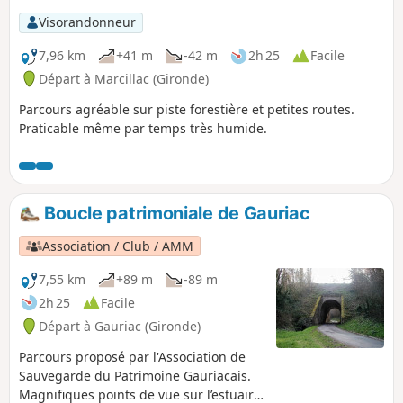
Visorandonneur
7,96 km
+41 m
-42 m
2h 25
Facile
Départ à Marcillac (Gironde)
Parcours agréable sur piste forestière et petites routes.
Praticable même par temps très humide.
Boucle patrimoniale de Gauriac
Association / Club / AMM
7,55 km
+89 m
-89 m
2h 25
Facile
Départ à Gauriac (Gironde)
Parcours proposé par l'Association de
Sauvegarde du Patrimoine Gauriacais.
Magnifiques points de vue sur l’estuaire