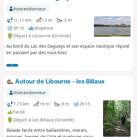
Visorandonneur
11,11 km
+3 m
-3 m
3h 10
Moyenne
Départ à Libourne (Gironde)
Au bord du Lac des Dagueys et son espace nautique réputé
en passant par des sous-bois.
Autour de Libourne - les Billaux
Visorandonneur
7,73 km
+9 m
-9 m
2h 15
Facile
Départ à Les Billaux (Gironde)
Balade facile entre ballastières, marais,
prairies, berges de l'Isle et quelques sous-