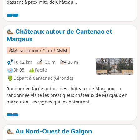
passant à proximité de Château
Cambon-La-Pelouse, Château Guittot-
Fellonneau, Château Cantemerle,
Château Paloumey. Canards, oies et
poissons à l'Étang de la Gravière à
Châteaux autour de Cantenac et
Paloumey.
Margaux
Association / Club / AMM
10,62 km
+20 m
-20 m
3h 05
Facile
Départ à Cantenac (Gironde)
Randonnée facile autour des châteaux de Margaux. La
randonnée visite les prestigieux châteaux de Margaux en
parcourant les vignes qui les entourent.
Au Nord-Ouest de Galgon