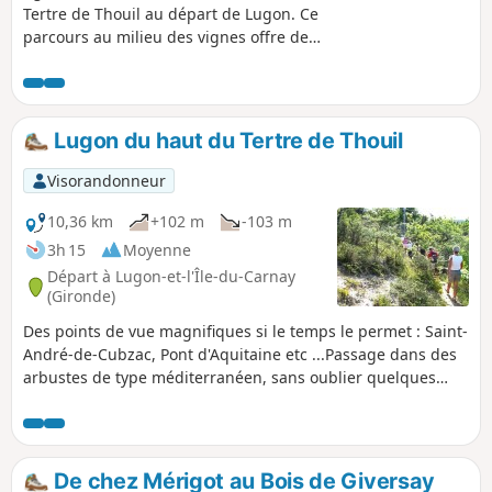
Tertre de Thouil au départ de Lugon. Ce
parcours au milieu des vignes offre de
beaux panoramas. De plus, sur le Tertre de
Thouil, on peut admirer deux anciens
moulins à vent.
Lugon du haut du Tertre de Thouil
Visorandonneur
10,36 km
+102 m
-103 m
3h 15
Moyenne
Départ à Lugon-et-l'Île-du-Carnay
(Gironde)
Des points de vue magnifiques si le temps le permet : Saint-
André-de-Cubzac, Pont d'Aquitaine etc ...Passage dans des
arbustes de type méditerranéen, sans oublier quelques
beaux châteaux...Attention en période humide, présence
d'un passage glissant.
De chez Mérigot au Bois de Giversay