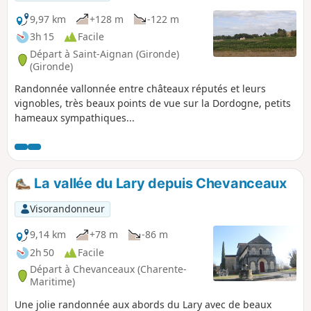
9,97 km
+128 m
-122 m
3h 15
Facile
Départ à Saint-Aignan (Gironde)
(Gironde)
Randonnée vallonnée entre châteaux réputés et leurs
vignobles, très beaux points de vue sur la Dordogne, petits
hameaux sympathiques...
La vallée du Lary depuis Chevanceaux
Visorandonneur
9,14 km
+78 m
-86 m
2h 50
Facile
Départ à Chevanceaux (Charente-
Maritime)
Une jolie randonnée aux abords du Lary avec de beaux