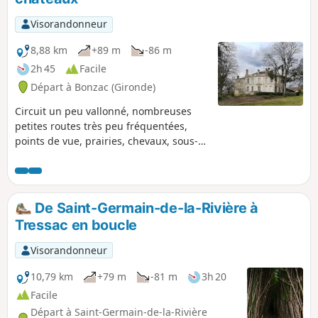
Visorandonneur
8,88 km
+89 m
-86 m
2h 45
Facile
Départ à Bonzac (Gironde)
Circuit un peu vallonné, nombreuses
petites routes très peu fréquentées,
points de vue, prairies, chevaux, sous-
bois, vignes et quelques beaux
châteaux en font une randonnée
champêtre variée. Attention certains
secteurs sont en zone inondables.
De Saint-Germain-de-la-Rivière à
Tressac en boucle
Visorandonneur
10,79 km
+79 m
-81 m
3h 20
Facile
Départ à Saint-Germain-de-la-Rivière