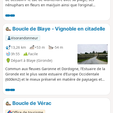
nénuphars en fleurs en mai/juin ainsi que l'original
bâtiment d'accueil du parc des labyrinthes Mysterra, le tout
au milieu de la pinède.
Boucle de Blaye - Vignoble en citadelle
Visorandonneur
13,26 km
+53 m
-54 m
3h 55
Facile
Départ à Blaye (Gironde)
Commun aux fleuves Garonne et Dordogne, l’Estuaire de la
Gironde est le plus vaste estuaire d’Europe Occidentale
(600km2) et le mieux préservé en matière de paysages et
d’environnement. Bordé par les vignobles du Médoc et des
Côtes de Blaye, cet estuaire abrite de nombreuses îles
habitées ou sauvages à visiter.
Boucle de Vérac
Office de tourisme