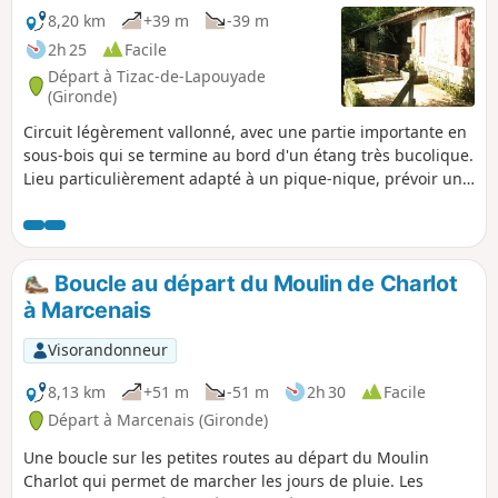
8,20 km
+39 m
-39 m
2h 25
Facile
Départ à Tizac-de-Lapouyade
(Gironde)
Circuit légèrement vallonné, avec une partie importante en
sous-bois qui se termine au bord d'un étang très bucolique.
Lieu particulièrement adapté à un pique-nique, prévoir une
table car le peu qu'il y a est souvent occupé par des
pêcheurs.
Boucle au départ du Moulin de Charlot
à Marcenais
Visorandonneur
8,13 km
+51 m
-51 m
2h 30
Facile
Départ à Marcenais (Gironde)
Une boucle sur les petites routes au départ du Moulin
Charlot qui permet de marcher les jours de pluie. Les