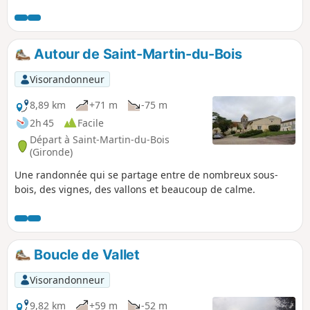
Autour de Saint-Martin-du-Bois
Visorandonneur
8,89 km
+71 m
-75 m
2h 45
Facile
Départ à Saint-Martin-du-Bois
(Gironde)
Une randonnée qui se partage entre de nombreux sous-
bois, des vignes, des vallons et beaucoup de calme.
Boucle de Vallet
Visorandonneur
9,82 km
+59 m
-52 m