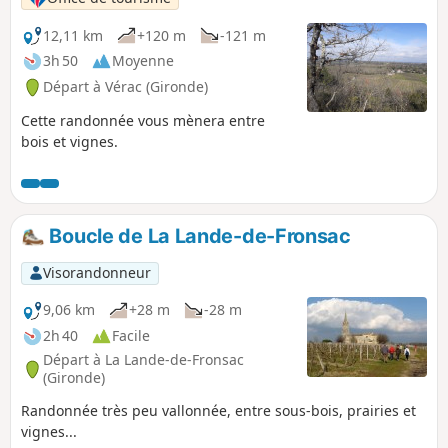
12,11 km
+120 m
-121 m
3h 50
Moyenne
Départ à Vérac (Gironde)
Cette randonnée vous mènera entre
bois et vignes.
Boucle de La Lande-de-Fronsac
Visorandonneur
9,06 km
+28 m
-28 m
2h 40
Facile
Départ à La Lande-de-Fronsac
(Gironde)
Randonnée très peu vallonnée, entre sous-bois, prairies et
vignes...