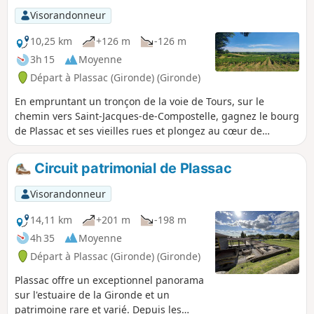
Visorandonneur
10,25 km
+126 m
-126 m
3h 15
Moyenne
Départ à Plassac (Gironde) (Gironde)
En empruntant un tronçon de la voie de Tours, sur le
chemin vers Saint-Jacques-de-Compostelle, gagnez le bourg
de Plassac et ses vieilles rues et plongez au cœur de
l’Antiquité en découvrant la villa gallo-romaine ! Rejoignez
la rive de la Gironde, gagnez le port de plaisance et partez
Circuit patrimonial de Plassac
à l’assaut des coteaux. Chemins ombragés, paysages de
vignes, beaux points de vue autour de la Vierge de
Visorandonneur
Montuzet sont au menu de cette balade !
14,11 km
+201 m
-198 m
4h 35
Moyenne
Départ à Plassac (Gironde) (Gironde)
Plassac offre un exceptionnel panorama
sur l'estuaire de la Gironde et un
patrimoine rare et varié. Depuis les