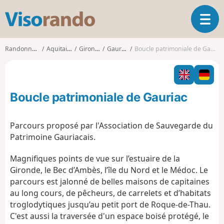
V
O
i
u
s
v
o
Randonnées
Aquitaine
Gironde
Gauriac
Boucle patrimoniale de Gauriac
r
r
i
a
r
n
l
d
Boucle patrimoniale de Gauriac
a
o
n
a
Parcours proposé par l'Association de Sauvegarde du
v
Patrimoine Gauriacais.
i
g
Magnifiques points de vue sur l’estuaire de la
a
Gironde, le Bec d’Ambès, l’île du Nord et le Médoc. Le
t
parcours est jalonné de belles maisons de capitaines
i
o
au long cours, de pêcheurs, de carrelets et d’habitats
n
troglodytiques jusqu’au petit port de Roque-de-Thau.
C'est aussi la traversée d'un espace boisé protégé, le