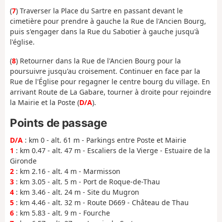
(
7
) Traverser la Place du Sartre en passant devant le
cimetière pour prendre à gauche la Rue de l'Ancien Bourg,
puis s'engager dans la Rue du Sabotier à gauche jusqu'à
l'église.
(
8
) Retourner dans la Rue de l'Ancien Bourg pour la
poursuivre jusqu'au croisement. Continuer en face par la
Rue de l'Église pour regagner le centre bourg du village. En
arrivant Route de La Gabare, tourner à droite pour rejoindre
la Mairie et la Poste (
D/A
).
Points de passage
D/A
: km 0 - alt. 61 m - Parkings entre Poste et Mairie
1
: km 0.47 - alt. 47 m - Escaliers de la Vierge - Estuaire de la
Gironde
2
: km 2.16 - alt. 4 m - Marmisson
3
: km 3.05 - alt. 5 m - Port de Roque-de-Thau
4
: km 3.46 - alt. 24 m - Site du Mugron
5
: km 4.46 - alt. 32 m - Route D669 - Château de Thau
6
: km 5.83 - alt. 9 m - Fourche