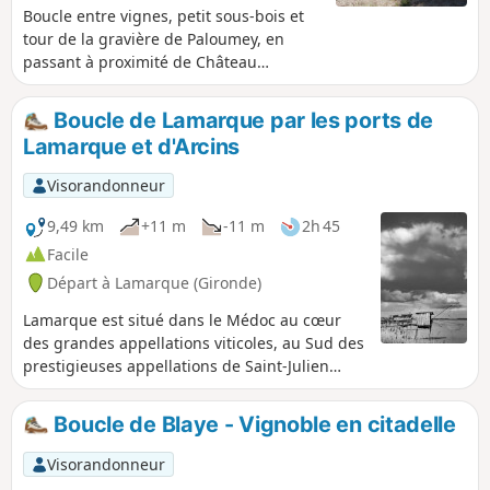
Boucle entre vignes, petit sous-bois et
tour de la gravière de Paloumey, en
passant à proximité de Château
Cambon-La-Pelouse, Château Guittot-
Fellonneau, Château Cantemerle,
Boucle de Lamarque par les ports de
Château Paloumey. Canards, oies et
Lamarque et d'Arcins
poissons à l'Étang de la Gravière à
Paloumey.
Visorandonneur
9,49 km
+11 m
-11 m
2h 45
Facile
Départ à Lamarque (Gironde)
Lamarque est situé dans le Médoc au cœur
des grandes appellations viticoles, au Sud des
prestigieuses appellations de Saint-Julien
Beychevelle et Pauillac, et à moins de 10km au
Nord de Margaux. La particularité de ce
Boucle de Blaye - Vignoble en citadelle
village est d'avoir un point culminant sur la
presqu’île médocaine. En effet le dôme de
Visorandonneur
l'église perché à 35m offre une vue unique et