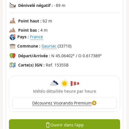
Dénivelé négatif :
- 89 m
Point haut :
62 m
Point bas :
4 m
Pays :
France
Commune :
Gauriac
(33710)
Départ/Arrivée :
N 45.06402° / O 0.617389°
Carte(s) IGN :
Ref. 1535SB
Météo détaillée heure par heure
Découvrez Visorando Premium
Ouvrir dans l'app