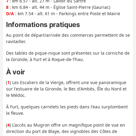
7
: km 6.57 - alt. 27 m - Lavoir du Sartre
8
: km 6.84 - alt. 44 m - Église Saint-Pierre (Gauriac)
D/A
: km 7.54 - alt. 61 m - Parkings entre Poste et Mairie
Informations pratiques
Au point de départ/arrivée des commerces permettent de se
ravitailler.
Des tables de pique-nique sont présentes sur la corniche de
la Gironde, à Furt et à Roque-de-Thau.
À voir
(
1
) Les Escaliers de la Vierge, offrent une vue panoramique
sur l'estuaire de la Gironde, le Bec d'Ambès, lÎle du Nord et
le Médoc.
À Furt, quelques carrelets les pieds dans l'eau surplombent
le fleuve.
(
4
) L'accès au Mugron offre un magnifique point de vue en
direction du port de Blaye, des vignobles des Côtes de