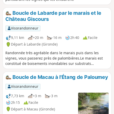
Boucle de Labarde par le marais et le
Château Giscours
Visorandonneur
9,11 km
+20 m
-16 m
2h 40
Facile
Départ à Labarde (Gironde)
Randonnée très agréable dans le marais puis dans les
vignes, vous passerez près de palombières.Le marais est
constitué de boisements inondables sur substrats
tourbeux.Ces peuplements sont constitués de saules,
aulnes glutineux, frênes, peupliers, chênes pédonculés,
Boucle de Macau à l'Étang de Paloumey
avec présence en sous-étage de morts-bois type aubépine,
épine noire.La flore est constituée de nivéoles d’été et d’iris
Visorandonneur
des marais.
7,73 km
+3 m
-3 m
2h 15
Facile
Départ à Macau (Gironde)