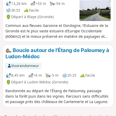
imprenable sur le territoire des grands vins.
13,26 km
+53 m
-54 m
3h 55
Facile
Départ à Blaye (Gironde)
Commun aux fleuves Garonne et Dordogne, l’Estuaire de la
Gironde est le plus vaste estuaire d’Europe Occidentale
(600km2) et le mieux préservé en matière de paysages et
d’environnement. Bordé par les vignobles du Médoc et des
Côtes de Blaye, cet estuaire abrite de nombreuses îles
Boucle autour de l'Étang de Paloumey à
habitées ou sauvages à visiter.
Ludon-Médoc
Visorandonneur
8,45 km
+6 m
-5 m
2h 25
Facile
Départ à Ludon-Médoc (Gironde)
Randonnée au départ de l'Étang de Paloumey, passage
dans la forêt puis dans les vignes. Parcours sans difficultés
et passage près des châteaux de Cantemerle et La Lagune.