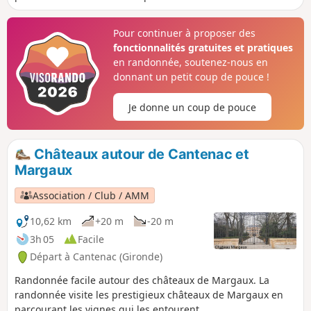
rives et le port de Plassac, vous partez
dans un circuit qui vous mène entre
Pour continuer à proposer des
campagne, lieux d'histoire et
fonctionnalités gratuites et pratiques
patrimoines historique
en randonnée, soutenez-nous en
donnant un petit coup de pouce !
Je donne un coup de pouce
Châteaux autour de Cantenac et
Margaux
Association / Club / AMM
10,62 km
+20 m
-20 m
3h 05
Facile
Départ à Cantenac (Gironde)
Randonnée facile autour des châteaux de Margaux. La
randonnée visite les prestigieux châteaux de Margaux en
parcourant les vignes qui les entourent.