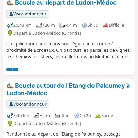
Boucle au départ de Ludon-Médoc
Bordeaux Saint-Jean ou à celle de Cenon
(vérifier les horaires). Au retour, le tram
Visorandonneur
(lignes A et C) vous ramènera aisément à
votre point de départ.
20,43 km
+20 m
-64 m
5h 55
Difficile
Départ à Ludon-Médoc (Gironde)
Une jolie randonnée dans une région peu connue à
proximité de Bordeaux. On parcourt les parcelles de vignes,
les chemins forestiers, les ruelles dans un Médoc riche de
ses vignobles, de ses forêts et de ses châteaux
Boucle autour de l'Étang de Paloumey à
Ludon-Médoc
Visorandonneur
8,45 km
+6 m
-5 m
2h 25
Facile
Départ à Ludon-Médoc (Gironde)
Randonnée au départ de l'Étang de Paloumey, passage