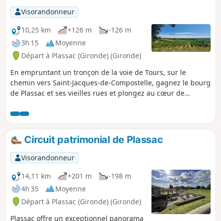
Visorandonneur
10,25 km
+126 m
-126 m
3h 15
Moyenne
Départ à Plassac (Gironde) (Gironde)
En empruntant un tronçon de la voie de Tours, sur le
chemin vers Saint-Jacques-de-Compostelle, gagnez le bourg
de Plassac et ses vieilles rues et plongez au cœur de
l’Antiquité en découvrant la villa gallo-romaine ! Rejoignez
la rive de la Gironde, gagnez le port de plaisance et partez
à l’assaut des coteaux. Chemins ombragés, paysages de
vignes, beaux points de vue autour de la Vierge de
Circuit patrimonial de Plassac
Montuzet sont au menu de cette balade !
Visorandonneur
14,11 km
+201 m
-198 m
4h 35
Moyenne
Départ à Plassac (Gironde) (Gironde)
Plassac offre un exceptionnel panorama