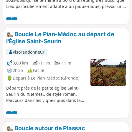
sous-bois qui se termine au bord d'un étang très bucolique.
Lieu particulièrement adapté à un pique-nique, prévoir une
table car le peu qu'il y a est souvent occupé par des
pêcheurs.
Boucle Le Pian-Médoc au départ de
l'Église Saint-Seurin
Visorandonneur
9,00 km
+11 m
-11 m
2h 35
Facile
Départ à Le Pian-Médoc (Gironde)
Départ près de la petite église Saint-
Seurin du XIIèmes., de style roman.
Parcours dans les vignes puis dans la
forêt sans aucune difficulté.
Boucle autour de Plassac