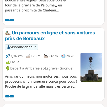
Boucle entre vignes, petit sous-bois et
tour de la gravière de Paloumey, en
passant à proximité de Château
Cambon-La-Pelouse, Château Guittot-
Fellonneau, Château Cantemerle,
Château Paloumey. Canards, oies et
poissons à l'Étang de la Gravière à
Un parcours en ligne et sans voitures
Paloumey.
près de Bordeaux
Visorandonneur
7,36 km
+73 m
-32 m
2h 20
Facile
Départ à Ambarès-et-Lagrave (Gironde)
Amis randonneurs non motorisés, nous vous
proposons ici un itinéraire conçu pour vous !
Proche de la grande ville mais très verte et
calme, cette balade facile vous délassera,
grâce au TER Bordeaux-Libourne vous
déposant à la gare de la Gorp. Vous pourrez
par exemple prendre ce TER à la gare de