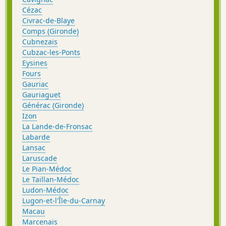
Cézac
Civrac-de-Blaye
Comps (Gironde)
Cubnezais
Cubzac-les-Ponts
Eysines
Fours
Gauriac
Gauriaguet
Générac (Gironde)
Izon
La Lande-de-Fronsac
Labarde
Lansac
Laruscade
Le Pian-Médoc
Le Taillan-Médoc
Ludon-Médoc
Lugon-et-l'Île-du-Carnay
Macau
Marcenais