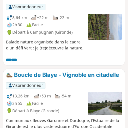
Visorandonneur
8,64 km
+22 m
-22 m
2h 30
Facile
Départ à Campugnan (Gironde)
Balade nature organisée dans le cadre
d'un défi Vert : je (re)découvre la nature.
Boucle de Blaye - Vignoble en citadelle
Visorandonneur
13,26 km
+53 m
-54 m
3h 55
Facile
Départ à Blaye (Gironde)
Commun aux fleuves Garonne et Dordogne, l’Estuaire de la
Gironde est le plus vaste estuaire d’Europe Occidentale