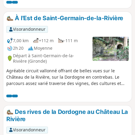
Bordeaux, Venez donc au Château
Seguinaud, Venez vous promener à
Bassens Et ne manquez pas le parc
À l'Est de Saint-Germain-de-la-Rivière
Rozin.
Visorandonneur
7,00 km
+112 m
-111 m
2h 20
Moyenne
Départ à Saint-Germain-de-la-
Rivière (Gironde)
Agréable circuit vallonné offrant de belles vues sur le
Château de la Rivière, sur la Dordogne en contrebas. Le
parcours assez varié traverse des vignes, des cultures et
des petits bois. Au cours de la randonnée sont également
visibles le lavoir de Meney, le lavoir Tourenne alimentée par
les eaux des carrières souterraines, et le lavoir des
carrières. Le circuit passe devant l'entrée des carrières et
Des rives de la Dordogne au Château La
offre de nombreuses belles vues.
Rivière
Visorandonneur