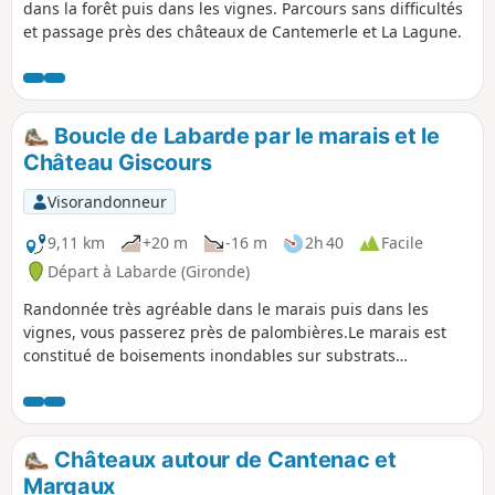
dans la forêt puis dans les vignes. Parcours sans difficultés
et passage près des châteaux de Cantemerle et La Lagune.
Boucle de Labarde par le marais et le
Château Giscours
Visorandonneur
9,11 km
+20 m
-16 m
2h 40
Facile
Départ à Labarde (Gironde)
Randonnée très agréable dans le marais puis dans les
vignes, vous passerez près de palombières.Le marais est
constitué de boisements inondables sur substrats
tourbeux.Ces peuplements sont constitués de saules,
aulnes glutineux, frênes, peupliers, chênes pédonculés,
avec présence en sous-étage de morts-bois type aubépine,
épine noire.La flore est constituée de nivéoles d’été et d’iris
Châteaux autour de Cantenac et
des marais.
Margaux