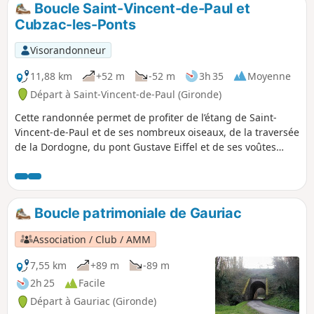
Boucle Saint-Vincent-de-Paul et
p
Cubzac-les-Ponts
Visorandonneur
11,88 km
+52 m
-52 m
3h 35
Moyenne
Départ à Saint-Vincent-de-Paul (Gironde)
Cette randonnée permet de profiter de l’étang de Saint-
Vincent-de-Paul et de ses nombreux oiseaux, de la traversée
de la Dordogne, du pont Gustave Eiffel et de ses voûtes
impressionnantes, puis d’une jolie boucle dans la commune
de Cubzac-les-Ponts.
Boucle patrimoniale de Gauriac
Association / Club / AMM
7,55 km
+89 m
-89 m
2h 25
Facile
Départ à Gauriac (Gironde)