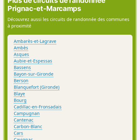
Plus de circuits de randonnée
Prignac-et-Marcamps
Découvrez aussi les circuits de randonnée des communes
à proximité
Ambarès-et-Lagrave
Ambès
Asques
Aubie-et-Espessas
Bassens
Bayon-sur-Gironde
Berson
Blanquefort (Gironde)
Blaye
Bourg
Cadillac-en-Fronsadais
Campugnan
Cantenac
Carbon-Blanc
Cars
Cavignac