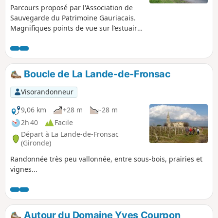
Parcours proposé par l'Association de
Sauvegarde du Patrimoine Gauriacais.
Magnifiques points de vue sur l’estuaire
de la Gironde, le Bec d’Ambès, l’île du
Nord et le Médoc. Le parcours est
jalonné de belles maisons de capitaines
au long cours, de pêcheurs, de carrelets
Boucle de La Lande-de-Fronsac
et d’habitats troglodytiques jusqu’au
petit port de Roque-de-Thau. C'est aussi
Visorandonneur
la traversée d'un espace boisé protégé,
le château de Thau et l'église... 17
9,06 km
+28 m
-28 m
pupitres informent les promeneurs sur
2h 40
Facile
les sites et ouvrages rencontrés.
Départ à La Lande-de-Fronsac
(Gironde)
Randonnée très peu vallonnée, entre sous-bois, prairies et
vignes...
Autour du Domaine Yves Courpon