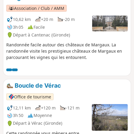
Association / Club / AMM
10,62 km
+20 m
-20 m
3h 05
Facile
Départ à Cantenac (Gironde)
Randonnée facile autour des châteaux de Margaux. La
randonnée visite les prestigieux châteaux de Margaux en
parcourant les vignes qui les entourent.
Boucle de Vérac
Office de tourisme
12,11 km
+120 m
-121 m
3h 50
Moyenne
Départ à Vérac (Gironde)
Cette randonnée vous mènera entre