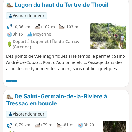
Lugon du haut du Tertre de Thouil
Visorandonneur
10,36 km
+102 m
-103 m
3h 15
Moyenne
Départ à Lugon-et-l'Île-du-Carnay
(Gironde)
Des points de vue magnifiques si le temps le permet : Saint-
André-de-Cubzac, Pont d'Aquitaine etc ...Passage dans des
arbustes de type méditerranéen, sans oublier quelques
beaux châteaux...Attention en période humide, présence
d'un passage glissant.
De Saint-Germain-de-la-Rivière à
Tressac en boucle
Visorandonneur
10,79 km
+79 m
-81 m
3h 20