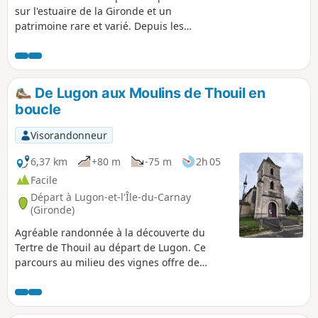
sur l'estuaire de la Gironde et un
patrimoine rare et varié. Depuis les
rives et le port de Plassac, vous partez
dans un circuit qui vous mène entre
campagne, lieux d'histoire et
patrimoines historique
De Lugon aux Moulins de Thouil en
boucle
Visorandonneur
6,37 km
+80 m
-75 m
2h 05
Facile
Départ à Lugon-et-l'Île-du-Carnay
(Gironde)
Agréable randonnée à la découverte du
Tertre de Thouil au départ de Lugon. Ce
parcours au milieu des vignes offre de
beaux panoramas. De plus, sur le Tertre de
Thouil, on peut admirer deux anciens
moulins à vent.