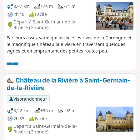
8,47 km
+74 m
-71 m
2h 40
Facile
Départ à Saint-Germain-de-la-
Rivière (Gironde)
Parcours assez varié qui associe les rives de la Dordogne et
le magnifique Château la Rivière en traversant quelques
vignes et en empruntant des petites routes peu
fréquentées.
Château de la Rivière à Saint-Germain-
de-la-Rivière
Visorandonneur
8,22 km
+96 m
-92 m
2h 35
Facile
Départ à Saint-Germain-de-la-
Rivière (Gironde)