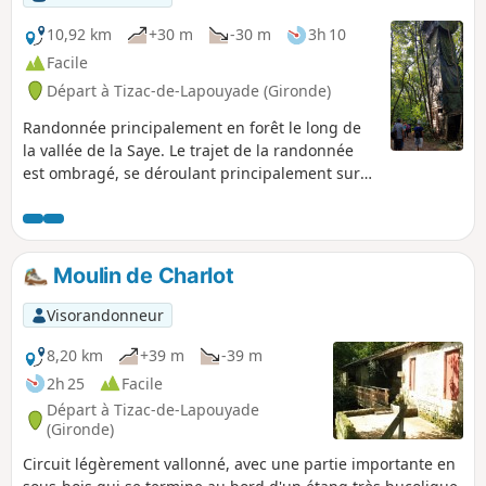
10,92 km
+30 m
-30 m
3h 10
Facile
Départ à Tizac-de-Lapouyade (Gironde)
Randonnée principalement en forêt le long de
la vallée de la Saye. Le trajet de la randonnée
est ombragé, se déroulant principalement sur
des sentiers en sous-bois. Note modérateur
circuit impossible au 09/06/2022, voir les avis
Moulin de Charlot
Visorandonneur
8,20 km
+39 m
-39 m
2h 25
Facile
Départ à Tizac-de-Lapouyade
(Gironde)
Circuit légèrement vallonné, avec une partie importante en