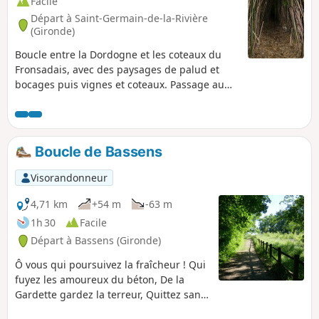
Facile
Départ à Saint-Germain-de-la-Rivière
(Gironde)
Boucle entre la Dordogne et les coteaux du
Fronsadais, avec des paysages de palud et
bocages puis vignes et coteaux. Passage au
petit port de Tressac et vue sur le Château de
La Rivière.
Boucle de Bassens
Visorandonneur
4,71 km
+54 m
-63 m
1h 30
Facile
Départ à Bassens (Gironde)
Ô vous qui poursuivez la fraîcheur ! Qui
fuyez les amoureux du béton, De la
Gardette gardez la terreur, Quittez sans
délai Lormont, Partez non loin de