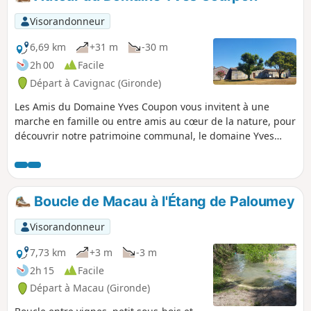
Visorandonneur
6,69 km
+31 m
-30 m
2h 00
Facile
Départ à Cavignac (Gironde)
Les Amis du Domaine Yves Coupon vous invitent à une
marche en famille ou entre amis au cœur de la nature, pour
découvrir notre patrimoine communal, le domaine Yves
Courpon. Vous passerez par différents lieux-dits sur les
communes de Cavignac et Cézac. Randonnée agréable très
bien balisée avec un marquage noir ADYC sur fond jaune,
d'un peu moins de 7 km, au milieu des vignes.
Boucle de Macau à l'Étang de Paloumey
Visorandonneur
7,73 km
+3 m
-3 m
2h 15
Facile
Départ à Macau (Gironde)