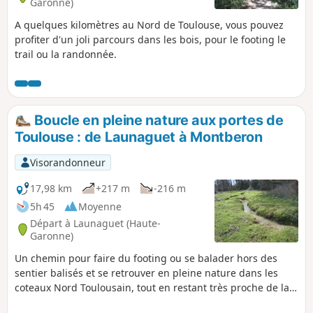
Garonne)
A quelques kilomètres au Nord de Toulouse, vous pouvez
profiter d'un joli parcours dans les bois, pour le footing le
trail ou la randonnée.
Boucle en pleine nature aux portes de
Toulouse : de Launaguet à Montberon
Visorandonneur
17,98 km
+217 m
-216 m
5h 45
Moyenne
Départ à Launaguet (Haute-
Garonne)
Un chemin pour faire du footing ou se balader hors des
sentier balisés et se retrouver en pleine nature dans les
coteaux Nord Toulousain, tout en restant très proche de la
ville de Toulouse. Vous pouvez admirer de très beaux