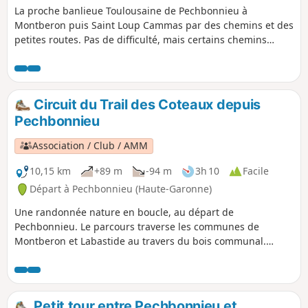
La proche banlieue Toulousaine de Pechbonnieu à
Montberon puis Saint Loup Cammas par des chemins et des
petites routes. Pas de difficulté, mais certains chemins
peuvent être gras en période humide.
Circuit du Trail des Coteaux depuis
Pechbonnieu
Association / Club / AMM
10,15 km
+89 m
-94 m
3h 10
Facile
Départ à Pechbonnieu (Haute-Garonne)
Une randonnée nature en boucle, au départ de
Pechbonnieu. Le parcours traverse les communes de
Montberon et Labastide au travers du bois communal.
Aucune difficulté majeure, cependant en période hivernale
prévoir des chaussures adaptée à la boue.Un point d'eau
est présent au stade de la commune de Labastide.
Petit tour entre Pechbonnieu et