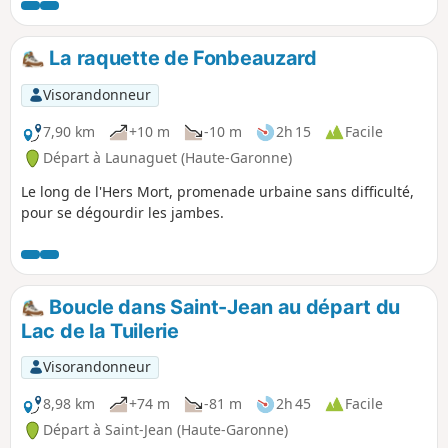
panoramas, entre autre un beau point de vue sur la ville de
Toulouse avec en fond la chaîne des Pyrénées, mais
uniquement par temps très dégagé. Suivant votre condition
La raquette de Fonbeauzard
physique le parcours peut se décliner en plusieurs
variantes, ou en plusieurs circuits.
Visorandonneur
7,90 km
+10 m
-10 m
2h 15
Facile
Départ à Launaguet (Haute-Garonne)
Le long de l'Hers Mort, promenade urbaine sans difficulté,
pour se dégourdir les jambes.
Boucle dans Saint-Jean au départ du
Lac de la Tuilerie
Visorandonneur
8,98 km
+74 m
-81 m
2h 45
Facile
Départ à Saint-Jean (Haute-Garonne)