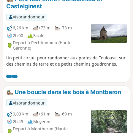
Castelginest
Visorandonneur
6,26 km
+73 m
-73 m
2h 00
Facile
Départ à Pechbonnieu (Haute-
Garonne)
Un petit circuit pour randonner aux portes de Toulouse, sur
des chemins de terre et de petits chemins goudronnés.
Une boucle dans les bois à Montberon
Visorandonneur
9,03 km
+61 m
-69 m
2h 45
Moyenne
Départ à Montberon (Haute-