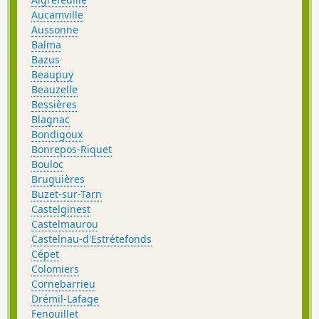
Aucamville
Aussonne
Balma
Bazus
Beaupuy
Beauzelle
Bessières
Blagnac
Bondigoux
Bonrepos-Riquet
Bouloc
Bruguières
Buzet-sur-Tarn
Castelginest
Castelmaurou
Castelnau-d'Estrétefonds
Cépet
Colomiers
Cornebarrieu
Drémil-Lafage
Fenouillet