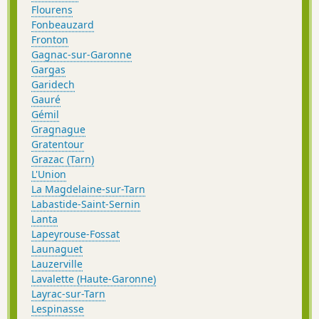
Flourens
Fonbeauzard
Fronton
Gagnac-sur-Garonne
Gargas
Garidech
Gauré
Gémil
Gragnague
Gratentour
Grazac (Tarn)
L'Union
La Magdelaine-sur-Tarn
Labastide-Saint-Sernin
Lanta
Lapeyrouse-Fossat
Launaguet
Lauzerville
Lavalette (Haute-Garonne)
Layrac-sur-Tarn
Lespinasse