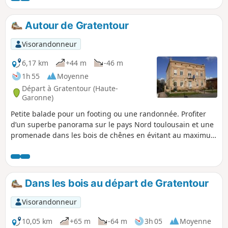
Autour de Gratentour
Visorandonneur
6,17 km
+44 m
-46 m
1h 55
Moyenne
Départ à Gratentour (Haute-
Garonne)
Petite balade pour un footing ou une randonnée. Profiter
d’un superbe panorama sur le pays Nord toulousain et une
promenade dans les bois de chênes en évitant au maximum
la circulation.
Dans les bois au départ de Gratentour
Visorandonneur
10,05 km
+65 m
-64 m
3h 05
Moyenne