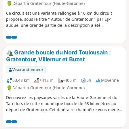
Départ à Gratentour (Haute-Garonne)
Ce circuit est une variante rallongée à 10 km du circuit
proposé, sous le titre " Autour de Gratentour " par EJP
auquel une grande partie de la description a été
empruntée..
Grande boucle du Nord Toulousain :
Gratentour, Villemur et Buzet
Visorandonneur
63,48 km
+412 m
-405 m
5h
Moyenne
Départ à Gratentour (Haute-Garonne)
Découvrez les paysages variés de la Haute-Garonne et du
Tarn lors de cette magnifique boucle de 63 kilomètres au
départ de Gratentour. Cet itinéraire champêtre vous mènera
à travers les collines, les champs et le long des cours d'eau
jusqu'à la cité historique de Villemur-sur-Tarn, avant de
redescendre par le secteur verdoyant de Buzet-sur-Tarn.