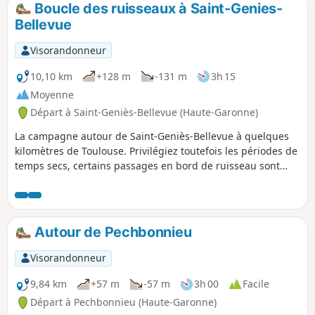
Boucle des ruisseaux à Saint-Genies-
p
Bellevue
Visorandonneur
10,10 km
+128 m
-131 m
3h 15
Moyenne
Départ à Saint-Geniès-Bellevue (Haute-Garonne)
La campagne autour de Saint-Geniès-Bellevue à quelques
kilomètres de Toulouse. Privilégiez toutefois les périodes de
temps secs, certains passages en bord de ruisseau sont
très boueux..
Autour de Pechbonnieu
Visorandonneur
9,84 km
+57 m
-57 m
3h 00
Facile
Départ à Pechbonnieu (Haute-Garonne)