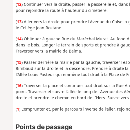
(
12
) Continuer vers la droite, passer la passerelle et, dan
pour rejoindre la route à hauteur du cimetière.
(
13
) Aller vers la droite pour prendre l'Avenue du Calvel 
le Collège Jean Rostand.
(
14
) Obliquer à gauche Rue du Maréchal Murat. Au fond du 
dans le bois. Longer le terrain de sports et prendre à gau
Traverser vers la mairie de Balma.
(
15
) Passer derrière la mairie par la gauche, traverser l'es
Rimbaud sur la droite et la descendre. Prendre à droite la 
l'Allée Louis Pasteur qui emmène tout droit à la Place de F
(
16
) Traverser la place et continuer tout droit sur la Rue A
point. Traverser et suivre l'allée le long de l'Avenue des 
droite et prendre le chemin en bord de L'Hers. Suivre vers la
(
1
) L'emprunter et, par le parcours inverse de l'aller, rejoi
Points de passage