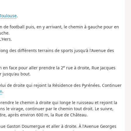
Toulouse
.
in de football puis, en y arrivant, le chemin à gauche pour en
auche.
L'Hers.
 long des différents terrains de sports jusqu'à l'Avenue des
e
n en face pour aller prendre la 2
rue à droite, Rue Jacques
r jusqu'au bout.
lui de droite qui rejoint la Résidence des Pyrénées. Continuer
an
.
prendre le chemin à droite qui longe le ruisseau et rejoint la
s le virage, continuer par le chemin tout droit. Le suivre,
ndre, après environ 600 m, la Rue de Château.
venue Gaston Doumergue et aller à droite. À l'Avenue Georges