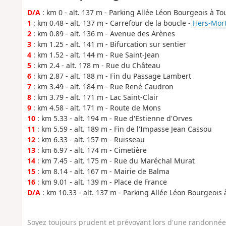
D/A
: km 0 - alt. 137 m - Parking Allée Léon Bourgeois à To
1
: km 0.48 - alt. 137 m - Carrefour de la boucle -
Hers-Mort 
2
: km 0.89 - alt. 136 m - Avenue des Arènes
3
: km 1.25 - alt. 141 m - Bifurcation sur sentier
4
: km 1.52 - alt. 144 m - Rue Saint-Jean
5
: km 2.4 - alt. 178 m - Rue du Château
6
: km 2.87 - alt. 188 m - Fin du Passage Lambert
7
: km 3.49 - alt. 184 m - Rue René Caudron
8
: km 3.79 - alt. 171 m - Lac Saint-Clair
9
: km 4.58 - alt. 171 m - Route de Mons
10
: km 5.33 - alt. 194 m - Rue d'Estienne d'Orves
11
: km 5.59 - alt. 189 m - Fin de l'Impasse Jean Cassou
12
: km 6.33 - alt. 157 m - Ruisseau
13
: km 6.97 - alt. 174 m - Cimetière
14
: km 7.45 - alt. 175 m - Rue du Maréchal Murat
15
: km 8.14 - alt. 167 m - Mairie de Balma
16
: km 9.01 - alt. 139 m - Place de France
D/A
: km 10.33 - alt. 137 m - Parking Allée Léon Bourgeois
Soyez toujours prudent et prévoyant lors d'une randonnée. 