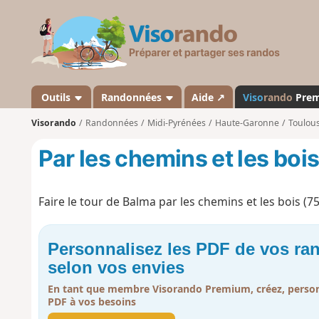
V
i
s
o
r
a
Outils
Randonnées
Aide ↗
Viso
rando
Pre
n
Visorando
Randonnées
Midi-Pyrénées
Haute-Garonne
Toulou
d
o
Par les chemins et les boi
Faire le tour de Balma par les chemins et les bois (75
Personnalisez les PDF de vos r
selon vos envies
En tant que membre Visorando Premium, créez, person
PDF à vos besoins