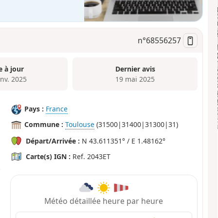
n°
68556257
e à jour
Dernier avis
anv. 2025
19 mai 2025
Pays :
France
Commune :
Toulouse
(31500|31400|31300|31)
Départ/Arrivée :
N 43.611351° / E 1.48162°
Carte(s) IGN :
Ref. 2043ET
Météo détaillée heure par heure