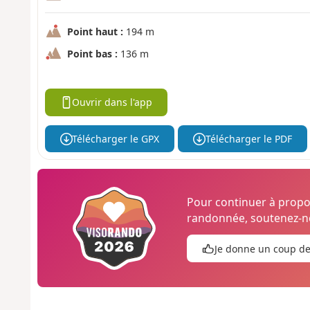
Point haut :
194 m
Point bas :
136 m
Ouvrir dans l'app
Télécharger le GPX
Télécharger le PDF
Pour continuer à prop
randonnée, soutenez-no
Je donne un coup d