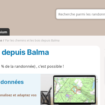
mium
se
Par les chemins et les bois depuis Balma
s depuis Balma
 % de la randonnée) , c'est possible !
andonnées
nalisez et adaptez vos