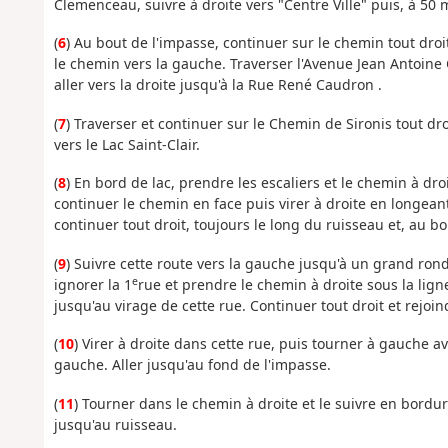
Clemenceau, suivre à droite vers "Centre Ville" puis, à 50
(
6
) Au bout de l'impasse, continuer sur le chemin tout droi
le chemin vers la gauche. Traverser l'Avenue Jean Antoine
aller vers la droite jusqu'à la Rue René Caudron .
(
7
) Traverser et continuer sur le Chemin de Sironis tout d
vers le Lac Saint-Clair.
(
8
) En bord de lac, prendre les escaliers et le chemin à dro
continuer le chemin en face puis virer à droite en longean
continuer tout droit, toujours le long du ruisseau et, au b
(
9
) Suivre cette route vers la gauche jusqu'à un grand ron
e
ignorer la 1
rue et prendre le chemin à droite sous la lig
jusqu'au virage de cette rue. Continuer tout droit et rejoi
(
10
) Virer à droite dans cette rue, puis tourner à gauche av
gauche. Aller jusqu'au fond de l'impasse.
(
11
) Tourner dans le chemin à droite et le suivre en bordu
jusqu'au ruisseau.