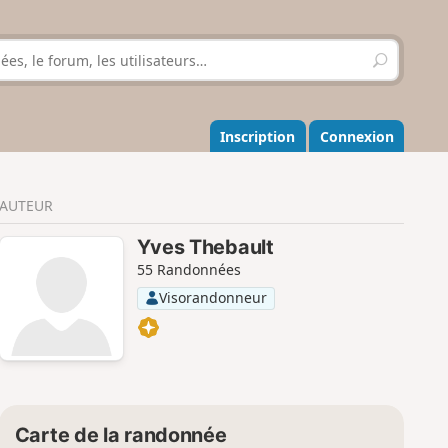
R
e
c
h
e
Inscription
Connexion
r
c
h
AUTEUR
e
r
Yves Thebault
55 Randonnées
Visorandonneur
Carte de la randonnée