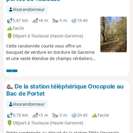
guide jusqu'à Launaguet, pour y découvrir la mairie et son
parc offrant un point de vue remarquable.
Visorandonneur
5,87 km
+6 m
-5 m
1h 40
Facile
Départ à Toulouse (Haute-Garonne)
Cette randonnée courte vous offre un
bouquet de verdure en bordure de Garonne
et une vaste étendue de champs céréaliers.
Vous êtes en pleine campagne pour une
grande partie tout en étant aux portes de
l'agglomération toulousaine.
De la station téléphérique Oncopole au
Bac de Portet
Visorandonneur
9,70 km
+5 m
-5 m
2h 45
Facile
Départ à Toulouse (Haute-Garonne)
Petite randonnée au départ de la station Téléo Oncopole