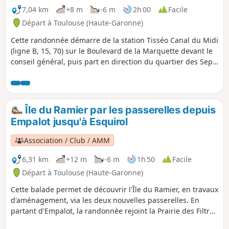
7,04 km
+8 m
-6 m
2h 00
Facile
Départ à Toulouse (Haute-Garonne)
Cette randonnée démarre de la station Tisséo Canal du Midi
(ligne B, 15, 70) sur le Boulevard de la Marquette devant le
conseil général, puis part en direction du quartier des Sept
Deniers en longent le canal. Le retour se fait par la digue de
la Garonne et le Canal de Brienne afin de rejoindre
Compans Cafarelli (ligne B, 45, L1, L14). Des vélostations
sont présentes au départ et à l'arrivée.
Île du Ramier par les passerelles depuis
Empalot jusqu'à Esquirol
Association / Club / AMM
6,31 km
+12 m
-6 m
1h 50
Facile
Départ à Toulouse (Haute-Garonne)
Cette balade permet de découvrir l'Île du Ramier, en travaux
d'aménagement, via les deux nouvelles passerelles. En
partant d'Empalot, la randonnée rejoint la Prairie des Filtres
pour terminer à Esquirol, un poumon de la nature sauvage