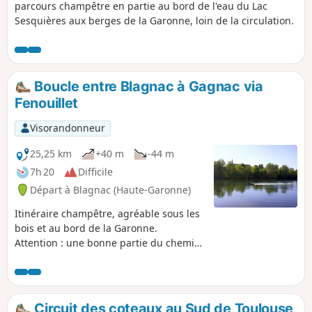
parcours champêtre en partie au bord de l'eau du Lac
Sesquières aux berges de la Garonne, loin de la circulation.
Boucle entre Blagnac à Gagnac via
Fenouillet
Visorandonneur
25,25 km
+40 m
-44 m
7h 20
Difficile
Départ à Blagnac (Haute-Garonne)
Itinéraire champêtre, agréable sous les
bois et au bord de la Garonne.
Attention : une bonne partie du chemin
sous les bois est partagée avec des
coureurs, VTT, etc !
Circuit des coteaux au Sud de Toulouse