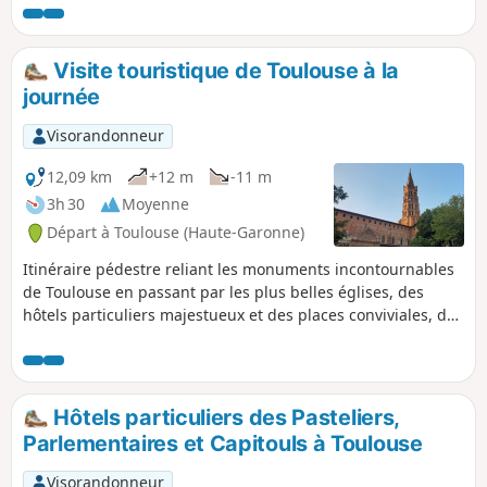
(5), est en plein soleil le matin. La ligne de métro B, pour
des départ alternatifs, désert les répères (4) et (8). Notez
que l'utilisation du téléphérique introduit un biais dans la
Visite touristique de Toulouse à la
fiche technique de Visorando : le dénivelé est très faible et
journée
la randonnée ne fait que 12 km environ pour une durée à
pied de 2h30 à 3h.
Visorandonneur
12,09 km
+12 m
-11 m
3h 30
Moyenne
Départ à Toulouse (Haute-Garonne)
Itinéraire pédestre reliant les monuments incontournables
de Toulouse en passant par les plus belles églises, des
hôtels particuliers majestueux et des places conviviales, des
ruelles médiévales et des musées. Cette visite touristique
de la "Ville rose" peut s'étaler sur une ou plusieurs journées
en fonction des potentielles visites et arrêts effectués.
Hôtels particuliers des Pasteliers,
Parlementaires et Capitouls à Toulouse
Visorandonneur