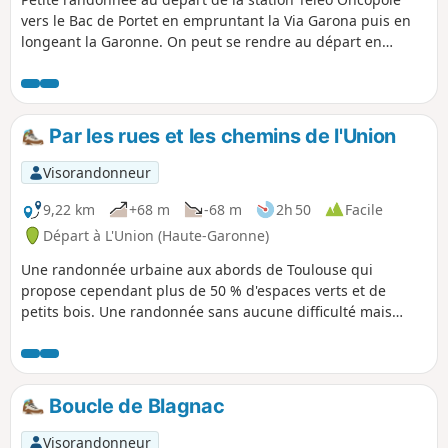
vers le Bac de Portet en empruntant la Via Garona puis en
longeant la Garonne. On peut se rendre au départ en
venant par le métro ligne B à Paul Sabatier puis en
empruntant le téléphérique jusqu'au terminus Oncopole.
Par les rues et les chemins de l'Union
Visorandonneur
9,22 km
+68 m
-68 m
2h 50
Facile
Départ à L'Union (Haute-Garonne)
Une randonnée urbaine aux abords de Toulouse qui
propose cependant plus de 50 % d'espaces verts et de
petits bois. Une randonnée sans aucune difficulté mais
parfois en terrain gras aux abords de la rivière et du lac.
Boucle de Blagnac
Visorandonneur