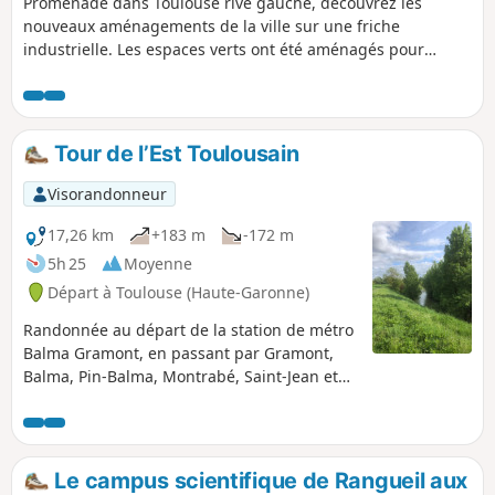
Promenade dans Toulouse rive gauche, découvrez les
nouveaux aménagements de la ville sur une friche
industrielle. Les espaces verts ont été aménagés pour
assurer de l'ombre et de la fraicheur en été. Les
déplacements y sont sécurisés et à l'écart de la circulation
automobile. Le trajet se poursuit vers le quartier historique
et finit à Saint-Cyprien.
Tour de l’Est Toulousain
Visorandonneur
17,26 km
+183 m
-172 m
5h 25
Moyenne
Départ à Toulouse (Haute-Garonne)
Randonnée au départ de la station de métro
Balma Gramont, en passant par Gramont,
Balma, Pin-Balma, Montrabé, Saint-Jean et
L'Union. Grand tour à l'Est de Toulouse avec
la chance, à proximité de Toulouse, de voir
un peu de nature et de se sentir à la
campagne. Il y a également la possibilité de
Le campus scientifique de Rangueil aux
prendre le train jusqu’à Montrabé et de