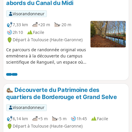
abords du Canal du Midi
couper la rando en deux en partant d’un
côté ou de l’autre.
Visorandonneur
7,33 km
+20 m
-20 m
2h 10
Facile
Départ à Toulouse (Haute-Garonne)
Ce parcours de randonnée original vous
emmènera à la découverte du campus
scientifique de Rangueil, un espace où
nature et innovation se rencontrent.
Situé au Sud-Est de Toulouse, ce circuit
vous invite à explorer un cadre
verdoyant et animé, reliant trois points
Découverte du Patrimoine des
emblématiques : l'Université Paul
quartiers de Borderouge et Grand Selve
Sabatier, l'INSA Toulouse et les berges
tranquilles du Canal du Midi, classé au
Visorandonneur
patrimoine mondial de l'UNESCO. Au fil
de votre marche, vous traverserez des
6,14 km
+5 m
-5 m
1h 45
Facile
espaces boisés, des sentiers jalonnés
Départ à Toulouse (Haute-Garonne)
d’installations scientifiques, ainsi que