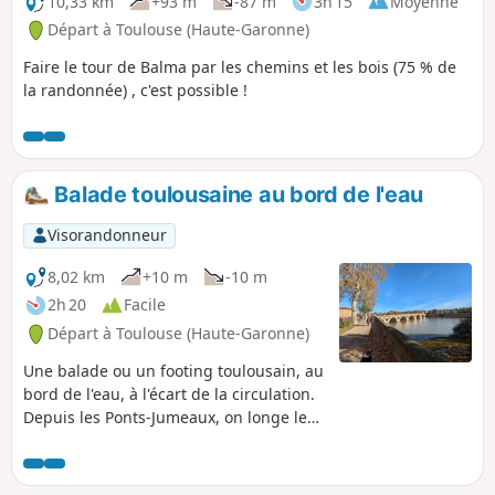
10,33 km
+93 m
-87 m
3h 15
Moyenne
Départ à Toulouse (Haute-Garonne)
Faire le tour de Balma par les chemins et les bois (75 % de
la randonnée) , c'est possible !
Balade toulousaine au bord de l'eau
Visorandonneur
8,02 km
+10 m
-10 m
2h 20
Facile
Départ à Toulouse (Haute-Garonne)
Une balade ou un footing toulousain, au
bord de l'eau, à l'écart de la circulation.
Depuis les Ponts-Jumeaux, on longe les
berges du Canal de Brienne pour
arriver aux bords de Garonne. Au cœur
de Toulouse, on découvre une belle vue