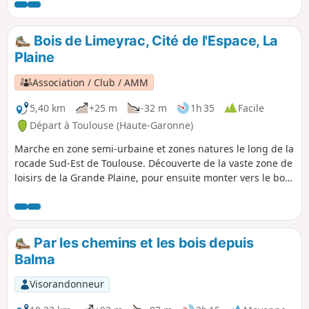
qui se cache au cœur de la ville. La Garonne l'irrigue. Les
meilleurs de nos sportifs y viennent pour décrocher des
médailles...
Bois de Limeyrac, Cité de l'Espace, La
Plaine
Association / Club / AMM
5,40 km
+25 m
-32 m
1h 35
Facile
Départ à Toulouse (Haute-Garonne)
Marche en zone semi-urbaine et zones natures le long de la
rocade Sud-Est de Toulouse. Découverte de la vaste zone de
loisirs de la Grande Plaine, pour ensuite monter vers le bois
préservé de Limayrac. Redescente vers la coulée verte pour
longer la Cité de l'Espace. Nombreuses possibilités de se
poser, de faire des activités physiques ou de jouer avec les
enfants.
Par les chemins et les bois depuis
Balma
Visorandonneur