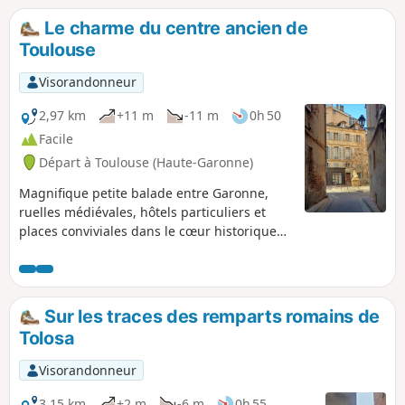
Le charme du centre ancien de
Toulouse
Visorandonneur
2,97 km
+11 m
-11 m
0h 50
Facile
Départ à Toulouse (Haute-Garonne)
Magnifique petite balade entre Garonne,
ruelles médiévales, hôtels particuliers et
places conviviales dans le cœur historique
de la ville rose. Une courte visite touristique
qui traverse les quartiers Saint-Georges,
Capitole, Carmes et Saint-Étienne. En boucle
à partir de la station de métro François
Sur les traces des remparts romains de
Verdier.
Tolosa
Visorandonneur
3,15 km
+2 m
-6 m
0h 55