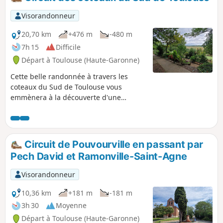
Visorandonneur
20,70 km
+476 m
-480 m
7h 15
Difficile
Départ à Toulouse (Haute-Garonne)
Cette belle randonnée à travers les
coteaux du Sud de Toulouse vous
emmènera à la découverte d'une
grande variété de paysages. Vous
cheminerez tour à tour à travers des
plaines verdoyantes, des sous-bois
paisibles et de charmantes collines qui
Circuit de Pouvourville en passant par
offrent, par moments, de magnifiques
Pech David et Ramonville-Saint-Agne
panoramas sur les majestueuses
Pyrénées. Une partie de l'itinéraire
Visorandonneur
emprunte également le célèbre
GR®653, Chemin de Saint-Jacques-de-
10,36 km
+181 m
-181 m
Compostelle, ajoutant une dimension
3h 30
Moyenne
historique et spirituelle à cette
Départ à Toulouse (Haute-Garonne)
aventure. Préparez-vous à une belle