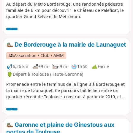
Au départ du Métro Borderouge, une randonnée pédestre
des zones de verdure qui rappellent la
familiale de 6 km pour découvrir le Château de Paleficat, le
biodiversité préservée au cœur même
quartier Grand Selve et le Métronum.
de ce pôle universitaire. Le parcours
offre un équilibre parfait entre
découvertes urbaines et nature, entre
lieux de savoirs et coins de détente. Une
balade enrichissante, et à la fois
De Borderouge à la mairie de Launaguet
apaisante et stimulante, où vous
pourrez contempler l’architecture
Association / Club / AMM
contemporaine des institutions
6,26 km
+9 m
-9 m
1h 50
Facile
scientifiques tout en profitant de la
sérénité des rives du Canal du Midi.
Départ à Toulouse (Haute-Garonne)
Promenade entre le terminus de la ligne B à Borderouge et
la mairie de Launaguet. Ce parcours fait le lien entre un
quartier récent de Toulouse, construit à partir de 2010, et
un château du XIX° siècle qui abrite les services municipaux
de la ville de Launaguet. Après la traversée de la Rocade
Nord, le trajet passe par des chemins longeant l'Hers et des
zones pavillonnaires. Un pont permet d'entrer à Aucamville
Garonne et plaine de Ginestous aux
par une zone naturelle aménagée. Puis le chemin nous
portes de Toulouse