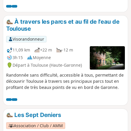
bâtiments rencontrés, qu'en regardant au niveau du sol, les
rues étant soit entièrement piétonnes ou partagées.
Nombreux monuments, immeubles des siècles derniers,
cours intérieures, à voir si l'entrée est autorisée. Les visites
À travers les parcs et au fil de l'eau de
des monuments peuvent rallonger considérablement le
Toulouse
temps de parcours.
Visorandonneur
11,09 km
+22 m
-12 m
3h 15
Moyenne
Départ à Toulouse (Haute-Garonne)
Randonnée sans difficulté, accessible à tous, permettant de
découvrir Toulouse à travers ses principaux parcs tout en
profitant de très beaux points de vu en bord de Garonne.
Les Sept Deniers
Association / Club / AMM