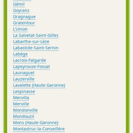
Gémil
Goyrans
Gragnague
Gratentour
L'Union
La Salvetat-Saint-Gilles
Labarthe-sur-Lèze
Labastide-Saint-Sernin
Labège
Lacroix-Falgarde
Lapeyrouse-Fossat
Launaguet
Lauzerville
Lavalette (Haute-Garonne)
Lespinasse
Mervilla
Merville
Mondonville
Mondouzil
Mons (Haute-Garonne)
Montastruc-la-Conseillère