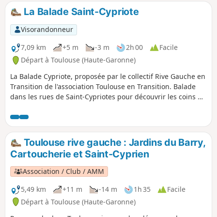
sur le Bazacle, le dôme de l'hôpital La
La Balade Saint-Cypriote
Grave. On passe sous le Pont Neuf, on
emprunte le Pont Saint-Michel pour
Visorandonneur
rejoindre la Prairie des Filtres. Au retour,
on longe les anciens remparts de la ville
7,09 km
+5 m
-3 m
2h 00
Facile
dans le Jardin Raymond VI.
Départ à Toulouse (Haute-Garonne)
La Balade Cypriote, proposée par le collectif Rive Gauche en
Transition de l'association Toulouse en Transition. Balade
dans les rues de Saint-Cypriotes pour découvrir les coins de
verdure du quartier.
Toulouse rive gauche : Jardins du Barry,
Cartoucherie et Saint-Cyprien
Association / Club / AMM
5,49 km
+11 m
-14 m
1h 35
Facile
Départ à Toulouse (Haute-Garonne)