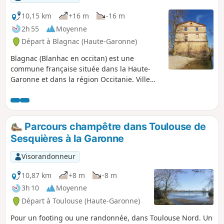
10,15 km
+16 m
-16 m
2h 55
Moyenne
Départ à Blagnac (Haute-Garonne)
Blagnac (Blanhac en occitan) est une
commune française située dans la Haute-
Garonne et dans la région Occitanie. Ville
connue pour son aéroport, ses musées
tournés vers l’aéronautique, sa salle
spectacle Odyssud mais aussi pour les
Blagnacais, son grand parc du Ramiervc v
Parcours champêtre dans Toulouse de
en bord de Garonne où il est bon de s'y
Sesquières à la Garonne
retrouver entre amis, en famille pour un
pique-nique.
Visorandonneur
10,87 km
+8 m
-8 m
3h 10
Moyenne
Départ à Toulouse (Haute-Garonne)
Pour un footing ou une randonnée, dans Toulouse Nord. Un