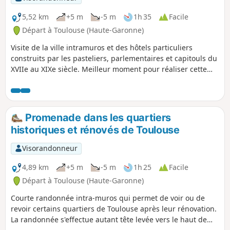
5,52 km
+5 m
-5 m
1h 35
Facile
Départ à Toulouse (Haute-Garonne)
Visite de la ville intramuros et des hôtels particuliers
construits par les pasteliers, parlementaires et capitouls du
XVIIe au XIXe siècle. Meilleur moment pour réaliser cette
promenade, le matin entre 9 et 12 heures en semaine. La
ville y est vivante, en effervescence. Certains portails des
Hôtels sont ouverts. Dans les petites rue du centre, il faudra
bien lever la tête pour apercevoir le haut des Tours. Plaques
Promenade dans les quartiers
de rues existantes.
historiques et rénovés de Toulouse
Visorandonneur
4,89 km
+5 m
-5 m
1h 25
Facile
Départ à Toulouse (Haute-Garonne)
Courte randonnée intra-muros qui permet de voir ou de
revoir certains quartiers de Toulouse après leur rénovation.
La randonnée s'effectue autant tête levée vers le haut de