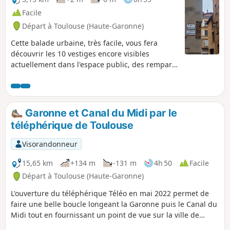
Facile
Départ à Toulouse (Haute-Garonne)
Cette balade urbaine, très facile, vous fera
découvrir les 10 vestiges encore visibles
actuellement dans l'espace public, des remparts
romains de Toulouse des 1er et 3e siècles après
Jésus-Christ. La durée de cette promenade est à
augmenter du temps que vous consacrez à
l'observation des lieux.
Garonne et Canal du Midi par le
téléphérique de Toulouse
Visorandonneur
15,65 km
+134 m
-131 m
4h 50
Facile
Départ à Toulouse (Haute-Garonne)
L'ouverture du téléphérique Téléo en mai 2022 permet de
faire une belle boucle longeant la Garonne puis le Canal du
Midi tout en fournissant un point de vue sur la ville de
Toulouse et les Pyrénées. Toute la première partie, de (1) à