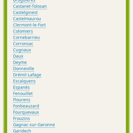
Castanet-Tolosan
Castelginest
Castelmaurou
Clermont-le-Fort
Colomiers
Cornebarrieu
Corronsac
Cugnaux
Daux
Deyme
Donneville
Drémil-Lafage
Escalquens
Espanès
Fenouillet
Flourens
Fonbeauzard
Fourquevaux
Frouzins
Gagnac-sur-Garonne
Garidech