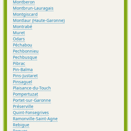
Montberon
Montbrun-Lauragais
Montgiscard
Montlaur (Haute-Garonne)
Montrabé
Muret
Odars
Péchabou
Pechbonnieu
Pechbusque
Pibrac
Pin-Balma
Pins-Justaret
Pinsaguel
Plaisance-du-Touch
Pompertuzat
Portet-sur-Garonne
Préserville
Quint-Fonsegrives
Ramonville-Saint-Agne
Rebigue
Roques