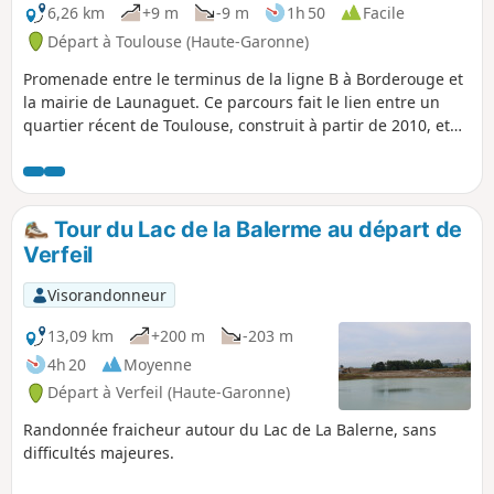
6,26 km
+9 m
-9 m
1h 50
Facile
Départ à Toulouse (Haute-Garonne)
Promenade entre le terminus de la ligne B à Borderouge et
la mairie de Launaguet. Ce parcours fait le lien entre un
quartier récent de Toulouse, construit à partir de 2010, et
un château du XIX° siècle qui abrite les services municipaux
de la ville de Launaguet. Après la traversée de la Rocade
Nord, le trajet passe par des chemins longeant l'Hers et des
zones pavillonnaires. Un pont permet d'entrer à Aucamville
Tour du Lac de la Balerme au départ de
par une zone naturelle aménagée. Puis le chemin nous
Verfeil
guide jusqu'à Launaguet, pour y découvrir la mairie et son
parc offrant un point de vue remarquable.
Visorandonneur
13,09 km
+200 m
-203 m
4h 20
Moyenne
Départ à Verfeil (Haute-Garonne)
Randonnée fraicheur autour du Lac de La Balerne, sans
difficultés majeures.