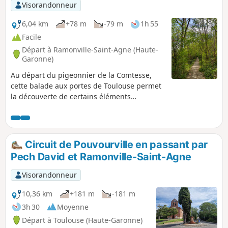
Visorandonneur
6,04 km
+78 m
-79 m
1h 55
Facile
Départ à Ramonville-Saint-Agne (Haute-
Garonne)
Au départ du pigeonnier de la Comtesse,
cette balade aux portes de Toulouse permet
la découverte de certains éléments
patrimoniaux de Ramonville et d’Auzeville,
tout en empruntant des sentiers captivants
par leurs diversités végétales et botaniques.
Circuit de Pouvourville en passant par
Pech David et Ramonville-Saint-Agne
Visorandonneur
10,36 km
+181 m
-181 m
3h 30
Moyenne
Départ à Toulouse (Haute-Garonne)