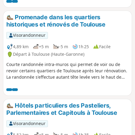
Promenade dans les quartiers
historiques et rénovés de Toulouse
Visorandonneur
4,89 km
+5 m
-5 m
1h 25
Facile
Départ à Toulouse (Haute-Garonne)
Courte randonnée intra-muros qui permet de voir ou de
revoir certains quartiers de Toulouse après leur rénovation.
La randonnée s'effectue autant tête levée vers le haut de
bâtiments rencontrés, qu'en regardant au niveau du sol, les
rues étant soit entièrement piétonnes ou partagées.
Nombreux monuments, immeubles des siècles derniers,
cours intérieures, à voir si l'entrée est autorisée. Les visites
Hôtels particuliers des Pasteliers,
des monuments peuvent rallonger considérablement le
Parlementaires et Capitouls à Toulouse
temps de parcours.
Visorandonneur
5,52 km
+5 m
-5 m
1h 35
Facile