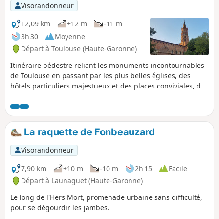
Visorandonneur
12,09 km
+12 m
-11 m
3h 30
Moyenne
Départ à Toulouse (Haute-Garonne)
Itinéraire pédestre reliant les monuments incontournables
de Toulouse en passant par les plus belles églises, des
hôtels particuliers majestueux et des places conviviales, des
ruelles médiévales et des musées. Cette visite touristique
de la "Ville rose" peut s'étaler sur une ou plusieurs journées
en fonction des potentielles visites et arrêts effectués.
La raquette de Fonbeauzard
Visorandonneur
7,90 km
+10 m
-10 m
2h 15
Facile
Départ à Launaguet (Haute-Garonne)
Le long de l'Hers Mort, promenade urbaine sans difficulté,
pour se dégourdir les jambes.