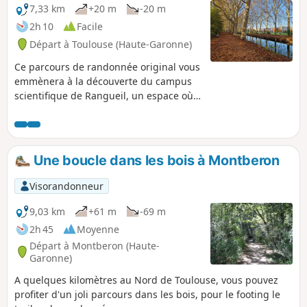
7,33 km
+20 m
-20 m
2h 10
Facile
Départ à Toulouse (Haute-Garonne)
Ce parcours de randonnée original vous
emmènera à la découverte du campus
scientifique de Rangueil, un espace où
nature et innovation se rencontrent.
Situé au Sud-Est de Toulouse, ce circuit
vous invite à explorer un cadre
verdoyant et animé, reliant trois points
Une boucle dans les bois à Montberon
emblématiques : l'Université Paul
Sabatier, l'INSA Toulouse et les berges
Visorandonneur
tranquilles du Canal du Midi, classé au
patrimoine mondial de l'UNESCO. Au fil
9,03 km
+61 m
-69 m
de votre marche, vous traverserez des
2h 45
Moyenne
espaces boisés, des sentiers jalonnés
Départ à Montberon (Haute-
d’installations scientifiques, ainsi que
Garonne)
des zones de verdure qui rappellent la
A quelques kilomètres au Nord de Toulouse, vous pouvez
biodiversité préservée au cœur même
profiter d'un joli parcours dans les bois, pour le footing le
de ce pôle universitaire. Le parcours