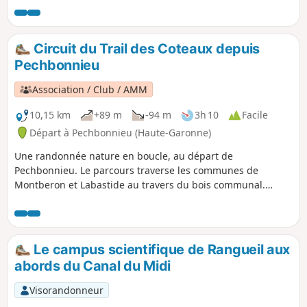
Circuit du Trail des Coteaux depuis
Pechbonnieu
Association / Club / AMM
10,15 km
+89 m
-94 m
3h 10
Facile
Départ à Pechbonnieu (Haute-Garonne)
Une randonnée nature en boucle, au départ de
Pechbonnieu. Le parcours traverse les communes de
Montberon et Labastide au travers du bois communal.
Aucune difficulté majeure, cependant en période hivernale
prévoir des chaussures adaptée à la boue.Un point d'eau
est présent au stade de la commune de Labastide.
Le campus scientifique de Rangueil aux
abords du Canal du Midi
Visorandonneur