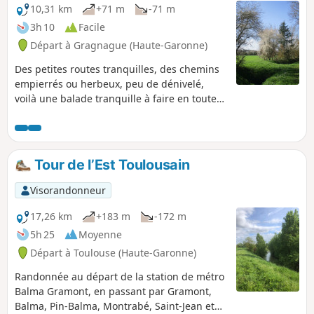
10,31 km
+71 m
-71 m
3h 10
Facile
Départ à Gragnague (Haute-Garonne)
Des petites routes tranquilles, des chemins
empierrés ou herbeux, peu de dénivelé,
voilà une balade tranquille à faire en toutes
saisons, aux portes de Toulouse, entre
Gragnague et Saint-Marcel-Paulel, dans la
vallée du Girou.
Tour de l’Est Toulousain
Visorandonneur
17,26 km
+183 m
-172 m
5h 25
Moyenne
Départ à Toulouse (Haute-Garonne)
Randonnée au départ de la station de métro
Balma Gramont, en passant par Gramont,
Balma, Pin-Balma, Montrabé, Saint-Jean et