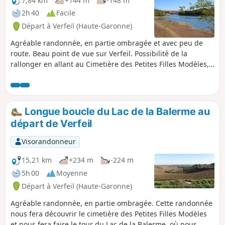
7,84 km
+144 m
-148 m
2h 40
Facile
Départ à Verfeil (Haute-Garonne)
Agréable randonnée, en partie ombragée et avec peu de
route. Beau point de vue sur Verfeil. Possibilité de la
rallonger en allant au Cimetière des Petites Filles Modèles,
et en faisant le tour du Lac de la Balerme.
Longue boucle du Lac de la Balerme au
départ de Verfeil
Visorandonneur
15,21 km
+234 m
-224 m
5h 00
Moyenne
Départ à Verfeil (Haute-Garonne)
Agréable randonnée, en partie ombragée. Cette randonnée
nous fera découvrir le cimetière des Petites Filles Modèles
et nous fera faire le tour du Lac de la Balerme, où nous