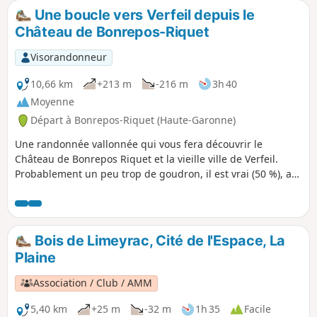
Une boucle vers Verfeil depuis le
Château de Bonrepos-Riquet
Visorandonneur
10,66 km
+213 m
-216 m
3h 40
Moyenne
Départ à Bonrepos-Riquet (Haute-Garonne)
Une randonnée vallonnée qui vous fera découvrir le
Château de Bonrepos Riquet et la vieille ville de Verfeil.
Probablement un peu trop de goudron, il est vrai (50 %), au
goût de certains, mais sur des petites routes peu
fréquentées.
Bois de Limeyrac, Cité de l'Espace, La
Plaine
Association / Club / AMM
5,40 km
+25 m
-32 m
1h 35
Facile