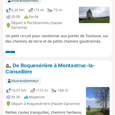
Visorandonneur
6,26 km
+73 m
-73 m
2h 00
Facile
Départ à Pechbonnieu (Haute-
Garonne)
Un petit circuit pour randonner aux portes de Toulouse, sur
des chemins de terre et de petits chemins goudronnés.
De Roquesérière à Montastruc-la-
Conseillère
Visorandonneur
10,55 km
+172 m
-166 m
3h 30
Moyenne
Départ à Roquesérière (Haute-Garonne)
Petites routes tranquilles, chemins herbeux,