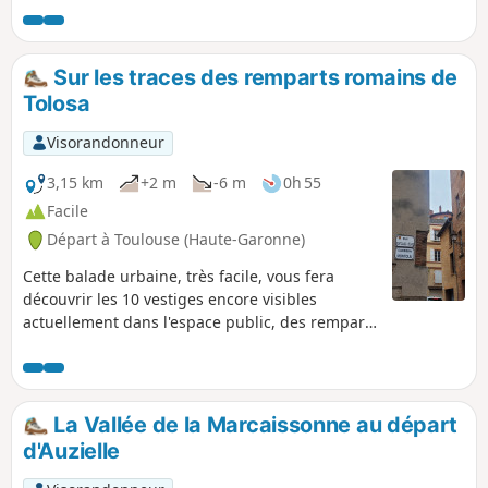
Sur les traces des remparts romains de
Tolosa
Visorandonneur
3,15 km
+2 m
-6 m
0h 55
Facile
Départ à Toulouse (Haute-Garonne)
Cette balade urbaine, très facile, vous fera
découvrir les 10 vestiges encore visibles
actuellement dans l'espace public, des remparts
romains de Toulouse des 1er et 3e siècles après
Jésus-Christ. La durée de cette promenade est à
augmenter du temps que vous consacrez à
l'observation des lieux.
La Vallée de la Marcaissonne au départ
d'Auzielle