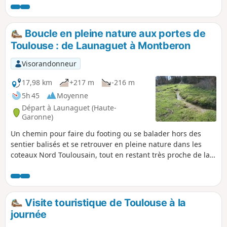
qui traverse les quartiers Saint-Georges,
Capitole, Carmes et Saint-Étienne. En boucle
à partir de la station de métro François
Boucle en pleine nature aux portes de
Verdier.
Toulouse : de Launaguet à Montberon
Visorandonneur
17,98 km
+217 m
-216 m
5h 45
Moyenne
Départ à Launaguet (Haute-
Garonne)
Un chemin pour faire du footing ou se balader hors des
sentier balisés et se retrouver en pleine nature dans les
coteaux Nord Toulousain, tout en restant très proche de la
ville de Toulouse. Vous pouvez admirer de très beaux
panoramas, entre autre un beau point de vue sur la ville de
Toulouse avec en fond la chaîne des Pyrénées, mais
uniquement par temps très dégagé. Suivant votre condition
Visite touristique de Toulouse à la
physique le parcours peut se décliner en plusieurs
journée
variantes, ou en plusieurs circuits.