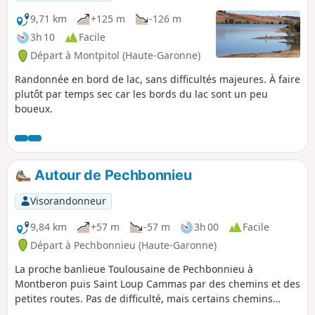
pied de 2h30 à 3h.
9,71 km
+125 m
-126 m
3h 10
Facile
Départ à Montpitol (Haute-Garonne)
Randonnée en bord de lac, sans difficultés majeures. À faire
plutôt par temps sec car les bords du lac sont un peu
boueux.
Autour de Pechbonnieu
Visorandonneur
9,84 km
+57 m
-57 m
3h 00
Facile
Départ à Pechbonnieu (Haute-Garonne)
La proche banlieue Toulousaine de Pechbonnieu à
Montberon puis Saint Loup Cammas par des chemins et des
petites routes. Pas de difficulté, mais certains chemins
peuvent être gras en période humide.