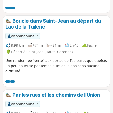
L'Union. Grand tour à l'Est de Toulouse avec
la chance, à proximité de Toulouse, de voir
un peu de nature et de se sentir à la
campagne. Il y a également la possibilité de
Boucle dans Saint-Jean au départ du
prendre le train jusqu’à Montrabé et de
Lac de la Tuilerie
couper la rando en deux en partant d’un
côté ou de l’autre.
Visorandonneur
8,98 km
+74 m
-81 m
2h 45
Facile
Départ à Saint-Jean (Haute-Garonne)
Une randonnée "verte" aux portes de Toulouse, quelquefois
un peu boueuse par temps humide, sinon sans aucune
difficulté.
Par les rues et les chemins de l'Union
Visorandonneur