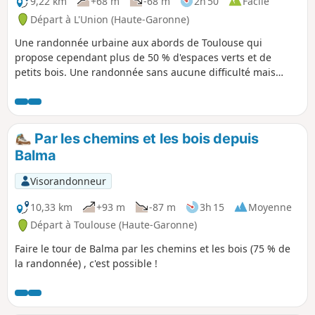
9,22 km
+68 m
-68 m
2h 50
Facile
Départ à L'Union (Haute-Garonne)
Une randonnée urbaine aux abords de Toulouse qui
propose cependant plus de 50 % d'espaces verts et de
petits bois. Une randonnée sans aucune difficulté mais
parfois en terrain gras aux abords de la rivière et du lac.
Par les chemins et les bois depuis
Balma
Visorandonneur
10,33 km
+93 m
-87 m
3h 15
Moyenne
Départ à Toulouse (Haute-Garonne)
Faire le tour de Balma par les chemins et les bois (75 % de
la randonnée) , c'est possible !