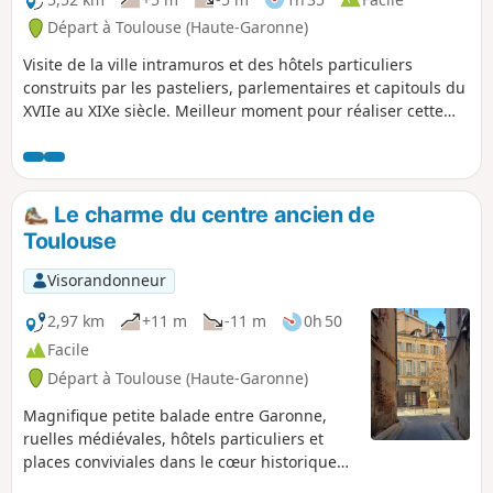
Départ à Toulouse (Haute-Garonne)
Visite de la ville intramuros et des hôtels particuliers
construits par les pasteliers, parlementaires et capitouls du
XVIIe au XIXe siècle. Meilleur moment pour réaliser cette
promenade, le matin entre 9 et 12 heures en semaine. La
ville y est vivante, en effervescence. Certains portails des
Hôtels sont ouverts. Dans les petites rue du centre, il faudra
bien lever la tête pour apercevoir le haut des Tours. Plaques
Le charme du centre ancien de
de rues existantes.
Toulouse
Visorandonneur
2,97 km
+11 m
-11 m
0h 50
Facile
Départ à Toulouse (Haute-Garonne)
Magnifique petite balade entre Garonne,
ruelles médiévales, hôtels particuliers et
places conviviales dans le cœur historique
de la ville rose. Une courte visite touristique