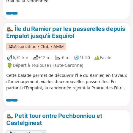
trail ou la randonnée.
offre un équilibre parfait entre
découvertes urbaines et nature, entre
lieux de savoirs et coins de détente. Une
balade enrichissante, et à la fois
apaisante et stimulante, où vous
Île du Ramier par les passerelles depuis
pourrez contempler l’architecture
Empalot jusqu'à Esquirol
contemporaine des institutions
scientifiques tout en profitant de la
Association / Club / AMM
sérénité des rives du Canal du Midi.
6,31 km
+12 m
-6 m
1h 50
Facile
Départ à Toulouse (Haute-Garonne)
Cette balade permet de découvrir l'Île du Ramier, en travaux
d'aménagement, via les deux nouvelles passerelles. En
partant d'Empalot, la randonnée rejoint la Prairie des Filtres
pour terminer à Esquirol, un poumon de la nature sauvage
qui se cache au cœur de la ville. La Garonne l'irrigue. Les
meilleurs de nos sportifs y viennent pour décrocher des
médailles...
Petit tour entre Pechbonnieu et
Castelginest