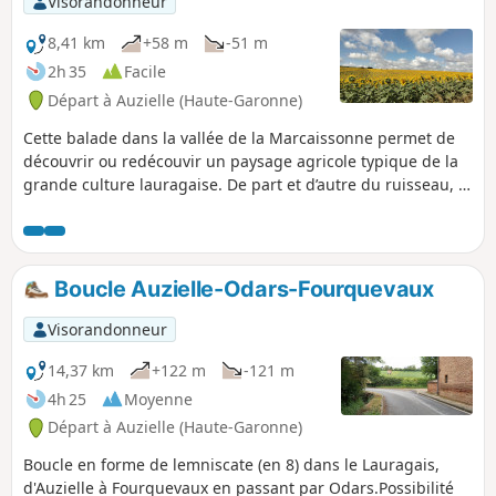
Visorandonneur
8,41 km
+58 m
-51 m
2h 35
Facile
Départ à Auzielle (Haute-Garonne)
Cette balade dans la vallée de la Marcaissonne permet de
découvrir ou redécouvir un paysage agricole typique de la
grande culture lauragaise. De part et d’autre du ruisseau, le
chemin bordé de haies et de grands chênes offre au
promeneur un parcours tranquille dans cette vallée large et
plate, bordée par des coteaux pentus. Ce site abrite la voie
historique de la Via Tolosa.
Boucle Auzielle-Odars-Fourquevaux
Visorandonneur
14,37 km
+122 m
-121 m
4h 25
Moyenne
Départ à Auzielle (Haute-Garonne)
Boucle en forme de lemniscate (en 8) dans le Lauragais,
d'Auzielle à Fourquevaux en passant par Odars.Possibilité