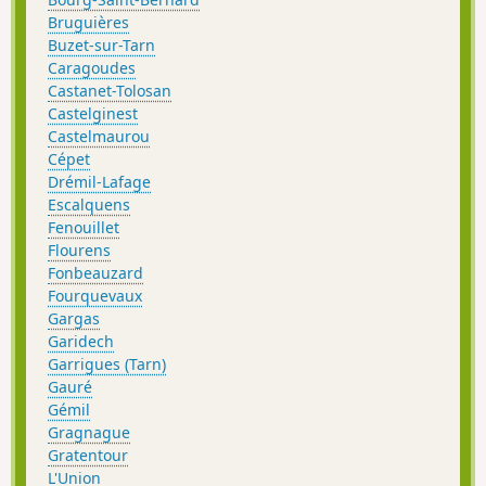
Bruguières
Buzet-sur-Tarn
Caragoudes
Castanet-Tolosan
Castelginest
Castelmaurou
Cépet
Drémil-Lafage
Escalquens
Fenouillet
Flourens
Fonbeauzard
Fourquevaux
Gargas
Garidech
Garrigues (Tarn)
Gauré
Gémil
Gragnague
Gratentour
L'Union