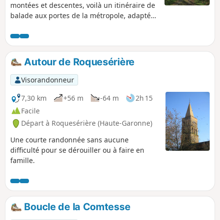
montées et descentes, voilà un itinéraire de
balade aux portes de la métropole, adapté
aux périodes pluvieuses ou hivernales. Le
retour depuis Montastruc-la-Conseillère se
fait par la GR®46.
Autour de Roquesérière
Visorandonneur
7,30 km
+56 m
-64 m
2h 15
Facile
Départ à Roquesérière (Haute-Garonne)
Une courte randonnée sans aucune
difficulté pour se dérouiller ou à faire en
famille.
Boucle de la Comtesse