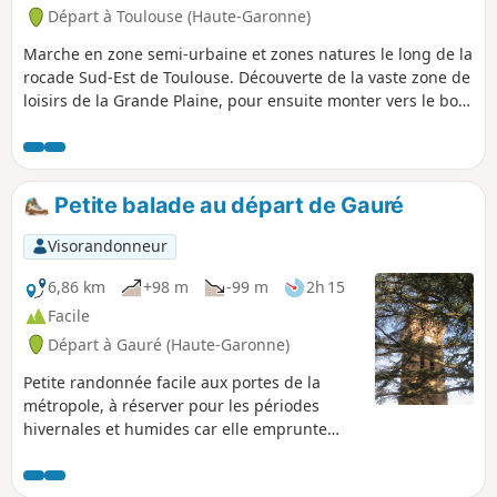
Départ à Toulouse (Haute-Garonne)
Marche en zone semi-urbaine et zones natures le long de la
rocade Sud-Est de Toulouse. Découverte de la vaste zone de
loisirs de la Grande Plaine, pour ensuite monter vers le bois
préservé de Limayrac. Redescente vers la coulée verte pour
longer la Cité de l'Espace. Nombreuses possibilités de se
poser, de faire des activités physiques ou de jouer avec les
enfants.
Petite balade au départ de Gauré
Visorandonneur
6,86 km
+98 m
-99 m
2h 15
Facile
Départ à Gauré (Haute-Garonne)
Petite randonnée facile aux portes de la
métropole, à réserver pour les périodes
hivernales et humides car elle emprunte
uniquement des voies goudronnées.