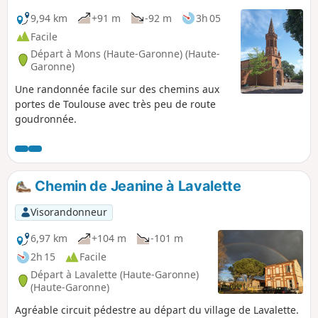
9,94 km
+91 m
-92 m
3h 05
Facile
Départ à Mons (Haute-Garonne) (Haute-
Garonne)
Une randonnée facile sur des chemins aux
portes de Toulouse avec très peu de route
goudronnée.
Chemin de Jeanine à Lavalette
Visorandonneur
6,97 km
+104 m
-101 m
2h 15
Facile
Départ à Lavalette (Haute-Garonne)
(Haute-Garonne)
Agréable circuit pédestre au départ du village de Lavalette.