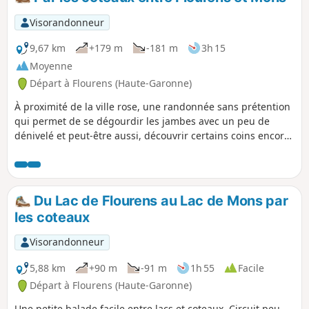
Visorandonneur
9,67 km
+179 m
-181 m
3h 15
Moyenne
Départ à Flourens (Haute-Garonne)
À proximité de la ville rose, une randonnée sans prétention
qui permet de se dégourdir les jambes avec un peu de
dénivelé et peut-être aussi, découvrir certains coins encore
inconnus et pourtant si proches...
Du Lac de Flourens au Lac de Mons par
les coteaux
Visorandonneur
5,88 km
+90 m
-91 m
1h 55
Facile
Départ à Flourens (Haute-Garonne)
Une petite balade facile entre lacs et coteaux. Circuit peu