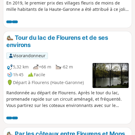
En 2019, le premier prix des villages fleuris de moins de
mille habitants de la Haute-Garonne a été attribué à ce joli
petit village.
Tour du lac de Flourens et de ses
environs
Visorandonneur
5,32 km
+66 m
-62 m
1h 45
Facile
Départ à Flourens (Haute-Garonne)
Randonnée au départ de Flourens. Après le tour du lac,
promenade rapide sur un circuit aménagé, et fréquenté.
Vous partirez sur les coteaux environnants avec sur le
retour une vue sur les Pyrénées depuis la crête.
Par les côteaux entre Flourens et Mons