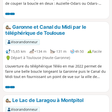
de couper la boucle en deux : Auzielle-Odars ou Odars-
Fourquevaux.Très faible dénivelé. Faisable en famille.
Garonne et Canal du Midi par le
téléphérique de Toulouse
Visorandonneur
15,65 km
+134 m
-131 m
4h 50
Facile
Départ à Toulouse (Haute-Garonne)
L'ouverture du téléphérique Téléo en mai 2022 permet de
faire une belle boucle longeant la Garonne puis le Canal du
Midi tout en fournissant un point de vue sur la ville de
Toulouse et les Pyrénées. Toute la première partie, de (1) à
(5), est en plein soleil le matin. La ligne de métro B, pour
des départ alternatifs, désert les répères (4) et (8). Notez
que l'utilisation du téléphérique introduit un biais dans la
Le Lac de Laragou à Montpitol
fiche technique de Visorando : le dénivelé est très faible et
la randonnée ne fait que 12 km environ pour une durée à
Visorandonneur