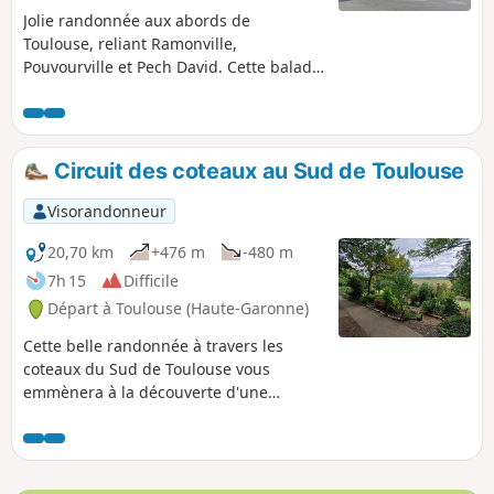
Jolie randonnée aux abords de
Toulouse, reliant Ramonville,
Pouvourville et Pech David. Cette balade
invite à une immersion dans de jolis
sous-bois, ombragés et paisibles, et de
nombreux parcs. Suivez le Chemin des
Gaulois, aux abords de l'Oppidum de
Circuit des coteaux au Sud de Toulouse
Cluzel, et découvrez un lieu chargé
d’histoire qui offre un panorama
Visorandonneur
magnifique sur la vallée de la Garonne
et la région toulousaine.
20,70 km
+476 m
-480 m
7h 15
Difficile
Départ à Toulouse (Haute-Garonne)
Cette belle randonnée à travers les
coteaux du Sud de Toulouse vous
emmènera à la découverte d'une
grande variété de paysages. Vous
cheminerez tour à tour à travers des
plaines verdoyantes, des sous-bois
paisibles et de charmantes collines qui