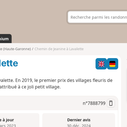
mium
te (Haute-Garonne)
Chemin de Jeanine à Lavalette
ette
lette. En 2019, le premier prix des villages fleuris de
ribué à ce joli petit village.
n°
7888799
e à jour
Dernier avis
ars 2023
30 déc. 2024