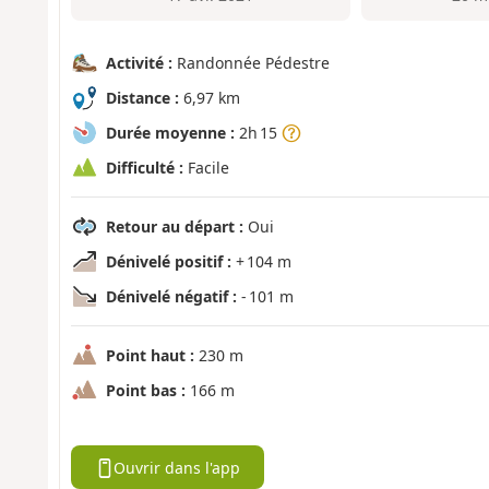
Activité :
Randonnée Pédestre
Distance :
6,97 km
Durée moyenne :
2h 15
Difficulté :
Facile
Retour au départ :
Oui
Dénivelé positif :
+ 104 m
Dénivelé négatif :
- 101 m
Point haut :
230 m
Point bas :
166 m
Ouvrir dans l'app