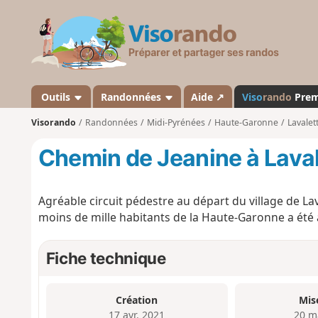
V
i
s
o
r
a
Outils
Randonnées
Aide ↗
Viso
rando
Pre
n
Visorando
Randonnées
Midi-Pyrénées
Haute-Garonne
Lavalet
d
o
Chemin de Jeanine à Laval
Agréable circuit pédestre au départ du village de Lava
moins de mille habitants de la Haute-Garonne a été att
Fiche technique
Création
Mis
17 avr. 2021
20 m