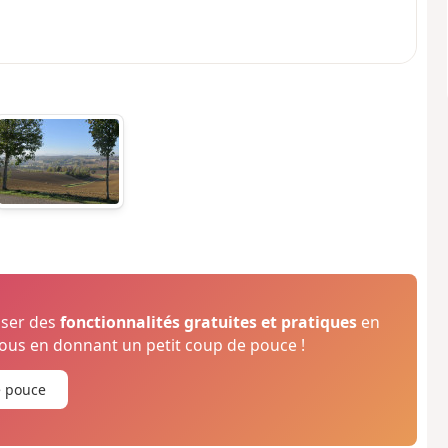
oser des
fonctionnalités gratuites et pratiques
en
us en donnant un petit coup de pouce !
e pouce