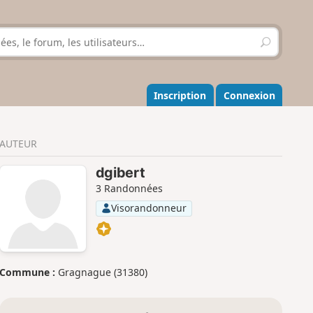
R
e
c
h
e
Inscription
Connexion
r
c
h
AUTEUR
e
r
dgibert
3 Randonnées
Visorandonneur
Commune :
Gragnague (31380)