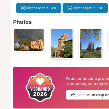
Télécharger le GPX
Télécharger le PDF
Photos
Pour continuer à prop
randonnée, soutenez-no
Je donne un coup d