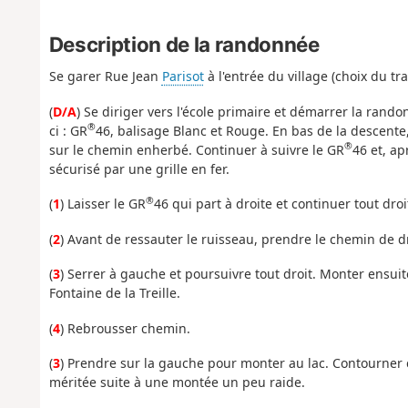
Description de la randonnée
Se garer Rue Jean
Parisot
à l'entrée du village (choix du tra
(
D/A
) Se diriger vers l'école primaire et démarrer la ran
®
ci : GR
46, balisage Blanc et Rouge. En bas de la descente,
®
sur le chemin enherbé. Continuer à suivre le GR
46 et, ap
sécurisé par une grille en fer.
®
(
1
) Laisser le GR
46 qui part à droite et continuer tout dr
(
2
) Avant de ressauter le ruisseau, prendre le chemin de dr
(
3
) Serrer à gauche et poursuivre tout droit. Monter ensui
Fontaine de la Treille.
(
4
) Rebrousser chemin.
(
3
) Prendre sur la gauche pour monter au lac. Contourner ce
méritée suite à une montée un peu raide.