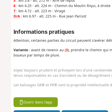
5
: km 3.8 - alt. 212 m - Aire de repos
6
: km 4.25 - alt. 224 m - Chemin du Moulin Riqui, à droite
7
: km 4.72 - alt. 223 m - Virage
D/A
: km 6.97 - alt. 225 m - Rue Jean Parisot
Informations pratiques
Attention, certaines parties du circuit peuvent s'avérer dél
Variante
: avant de revenir au (
3
), prendre le chemin qui m
boueux par temps de pluie.
Soyez toujours prudent et prévoyant lors d'une randonnée. 
tenus responsables en cas d'accident ou de désagrément q
Les balisages GR® et PR® sont la propriété intellectuelle
Ouvrir dans l'app