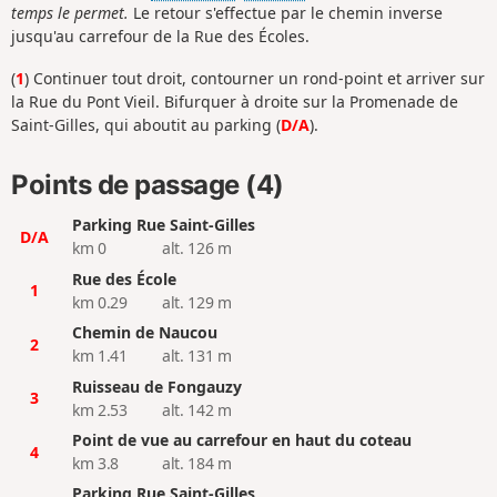
temps le permet.
Le retour s'effectue par le chemin inverse
jusqu'au carrefour de la Rue des Écoles.
(
1
) Continuer tout droit, contourner un rond-point et arriver sur
la Rue du Pont Vieil. Bifurquer à droite sur la Promenade de
Saint-Gilles, qui aboutit au parking (
D/A
).
Points de passage (4)
Parking Rue Saint-Gilles
D/A
km 0
alt. 126 m
Rue des École
1
km 0.29
alt. 129 m
Chemin de Naucou
2
km 1.41
alt. 131 m
Ruisseau de Fongauzy
3
km 2.53
alt. 142 m
Point de vue au carrefour en haut du coteau
4
km 3.8
alt. 184 m
Parking Rue Saint-Gilles