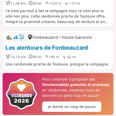
11,68 km
3h 40
+124 m
-119 m
D
D
D
D
i
u
é
é
Ce n'est pas tout à fait la campagne mais ce n'est plus la
s
r
n
n
ville non plus. Cette randonnée proche de Toulouse offre,
t
é
i
i
malgré sa proximité urbaine, beaucoup de verdure et un
a
e
v
v
bon bol d'oxygène.
n
e
e
c
l
l
Fonbeauzard • Haute-Garonne
e
é
é
p
n
Les alentours de Fonbeauzard
o
é
s
g
i
a
10,19 km
3h 05
+49 m
-42 m
D
D
D
D
t
t
i
u
é
é
Une randonnée proche de Toulouse, presque la campagne.
i
i
s
r
n
n
f
f
t
é
i
i
a
e
v
v
Pour continuer à proposer des
n
e
e
fonctionnalités gratuites et pratiques
c
l
l
en randonnée, soutenez-nous en
e
é
é
donnant un petit coup de pouce !
p
n
o
é
s
g
Je donne un coup de pouce
i
a
t
t