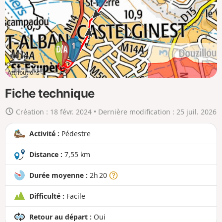
a
c
a
r
1
t
500 m
e
Attributions
e
2km
7km
n
Fiche technique
g
Création :
18 févr. 2024
• Dernière modification :
25 juil. 2026
r
a
Activité :
Pédestre
n
d
Distance :
7,55 km
Durée moyenne :
2h 20
Difficulté :
Facile
Retour au départ :
Oui