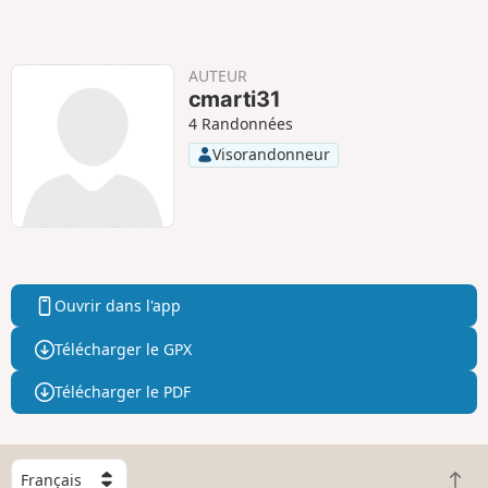
f
f
AUTEUR
cmarti31
4 Randonnées
Visorandonneur
Ouvrir dans l'app
Télécharger le GPX
Télécharger le PDF
C