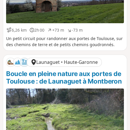
6,26 km
2h 00
+73 m
-73 m
D
D
D
D
i
u
é
é
Un petit circuit pour randonner aux portes de Toulouse, sur
s
r
n
n
des chemins de terre et de petits chemins goudronnés.
t
é
i
i
a
e
v
v
n
e
e
Launaguet • Haute-Garonne
c
l
l
e
é
é
Boucle en pleine nature aux portes de
p
n
o
é
Toulouse : de Launaguet à Montberon
s
g
i
a
t
t
i
i
f
f