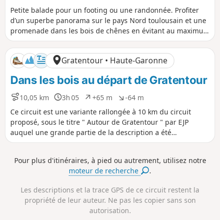
i
u
é
é
Petite balade pour un footing ou une randonnée. Profiter
s
r
n
n
d’un superbe panorama sur le pays Nord toulousain et une
t
é
i
i
promenade dans les bois de chênes en évitant au maximum
a
e
v
v
la circulation.
n
e
e
c
l
l
Gratentour • Haute-Garonne
e
é
é
p
n
Dans les bois au départ de Gratentour
o
é
s
g
i
a
10,05 km
3h 05
+65 m
-64 m
D
D
D
D
t
t
i
u
é
é
Ce circuit est une variante rallongée à 10 km du circuit
i
i
s
r
n
n
proposé, sous le titre " Autour de Gratentour " par EJP
f
f
t
é
i
i
auquel une grande partie de la description a été
a
e
v
v
empruntée..
n
e
e
c
l
l
Pour plus d'itinéraires, à pied ou autrement, utilisez notre
e
é
é
moteur de recherche
.
p
n
o
é
s
g
Les descriptions et la trace GPS de ce circuit restent la
i
a
propriété de leur auteur. Ne pas les copier sans son
t
t
autorisation.
i
i