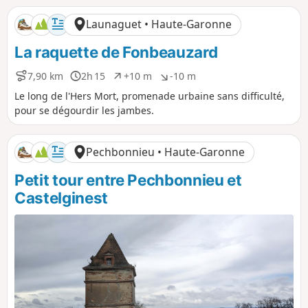
i
i
f
f
Launaguet • Haute-Garonne
La raquette de Fonbeauzard
7,90 km
2h 15
+10 m
-10 m
D
D
D
D
i
u
é
é
Le long de l'Hers Mort, promenade urbaine sans difficulté,
s
r
n
n
pour se dégourdir les jambes.
t
é
i
i
a
e
v
v
n
e
e
Pechbonnieu • Haute-Garonne
c
l
l
e
é
é
Petit tour entre Pechbonnieu et
p
n
o
é
Castelginest
s
g
i
a
t
t
i
i
f
f