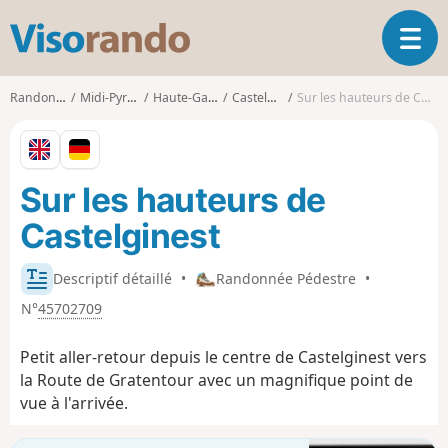
V
O
i
u
s
v
o
Randonnées
Midi-Pyrénées
Haute-Garonne
Castelginest
Sur les hauteurs de Castelginest
r
r
i
a
r
n
l
d
Sur les hauteurs de
a
o
n
Castelginest
a
v
i
Descriptif détaillé
•
Randonnée Pédestre
•
g
N°
45702709
a
t
Petit aller-retour depuis le centre de Castelginest vers
i
la Route de Gratentour avec un magnifique point de
o
vue à l'arrivée.
n