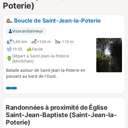
Poterie)
i
m
p
Boucle de Saint-Jean-la-Poterie
Visorandonneur
5,69 km
+104 m
-110 m
1h 55
Facile
Départ à Saint-Jean-la-Poterie
(Morbihan)
Balade autour de Saint-Jean-la-Poterie en
passant au bord de l'Oust.
Randonnées à proximité de Église
Saint-Jean-Baptiste (Saint-Jean-la-
Poterie)