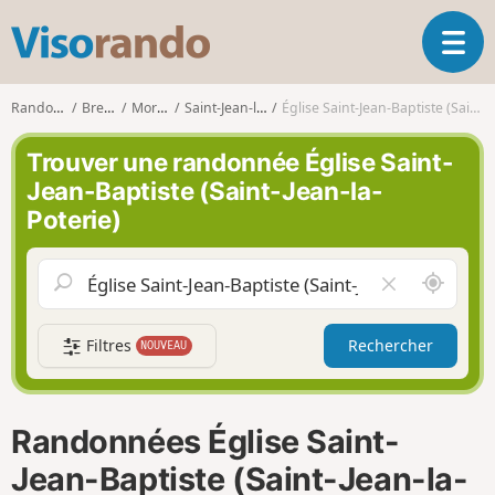
V
O
i
u
s
v
o
Randonnées
Bretagne
Morbihan
Saint-Jean-la-Poterie
Église Saint-Jean-Baptiste (Saint-Jean-la-Poterie)
r
r
i
a
Trouver une randonnée Église Saint-
r
n
Jean-Baptiste (Saint-Jean-la-
l
d
Poterie)
a
o
n
a
A
V
v
u
i
i
t
d
g
Filtres
Rechercher
NOUVEAU
o
e
a
u
r
t
r
l
i
d
e
o
Randonnées Église Saint-
e
c
n
m
h
Jean-Baptiste (Saint-Jean-la-
o
a