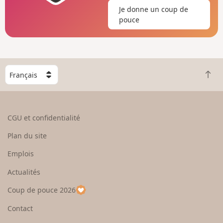
Je donne un coup de
pouce
C
R
h
e
o
t
i
o
s
CGU et confidentialité
u
i
r
s
Plan du site
e
s
n
e
Emplois
h
z
Actualités
a
u
u
n
Coup de pouce 2026
t
p
a
Contact
y