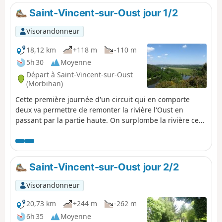
Saint-Vincent-sur-Oust jour 1/2
Visorandonneur
18,12 km
+118 m
-110 m
5h 30
Moyenne
Départ à Saint-Vincent-sur-Oust
(Morbihan)
Cette première journée d'un circuit qui en comporte
deux va permettre de remonter la rivière l'Oust en
passant par la partie haute. On surplombe la rivière ce
qui permettra d'avoir une très jolie vue sur l'île aux Pies.
La fin sera plutôt en forêt et prairies.
Saint-Vincent-sur-Oust jour 2/2
Visorandonneur
20,73 km
+244 m
-262 m
6h 35
Moyenne