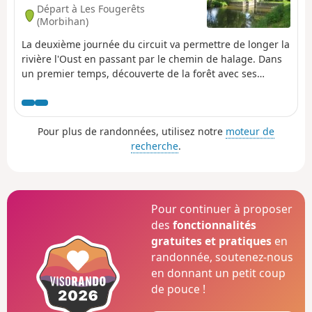
Départ à Les Fougerêts
(Morbihan)
La deuxième journée du circuit va permettre de longer la
rivière l'Oust en passant par le chemin de halage. Dans
un premier temps, découverte de la forêt avec ses
vestiges de moulins, puis on longe la rivière ce qui
permettra de passer sur le bord de l'Ile aux Pies. Retour
à Saint-Vincent-sur-Oust par la forêt.
Pour plus de randonnées, utilisez notre
moteur de
recherche
.
Pour continuer à proposer
des
fonctionnalités
gratuites et pratiques
en
randonnée, soutenez-nous
en donnant un petit coup
de pouce !