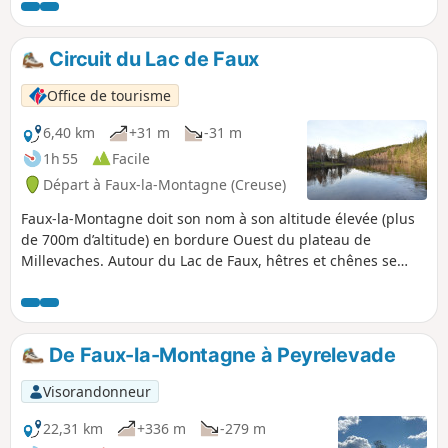
pierres et toits de chaume, Clédat vous
fera voyager dans le temps.
Circuit du Lac de Faux
Office de tourisme
6,40 km
+31 m
-31 m
1h 55
Facile
Départ à Faux-la-Montagne (Creuse)
Faux-la-Montagne doit son nom à son altitude élevée (plus
de 700m d’altitude) en bordure Ouest du plateau de
Millevaches. Autour du Lac de Faux, hêtres et chênes se
mêlent aux résineux, occupant ce qui était encore au XIXe
siècle des landes pâturées par les moutons.
De Faux-la-Montagne à Peyrelevade
Visorandonneur
22,31 km
+336 m
-279 m