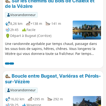
Sur les chemins du Bois de Chaleix et
de la Vézère
Visorandonneur
8,26 km
+138 m
-141 m
2h 45
Facile
Départ à Bugeat (Corrèze)
Une randonnée agréable par temps chaud, passage dans
les sous-bois de sapins, hêtres, chênes. Vous longerez la
Vézère qui vous donnera toute sa fraîcheur. Par temps
humide, quelques passages de ruisseaux pouvant être très
boueux le long de la Vézère. Prévoir chaussures de marche
et bâtons.
Boucle entre Bugeat, Variéras et Pérols-
sur-Vézère
Visorandonneur
16,02 km
+295 m
-292 m
5h 25
Moyenne