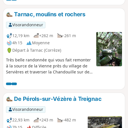
Tarnac, moulins et rochers
Visorandonneur
12,19 km
+262 m
-261 m
4h 15
Moyenne
Départ à Tarnac (Corrèze)
Très belle randonnée qui vous fait remonter
à la source de la Vienne près du village de
Servières et traverser la Chandouille sur des
ponts planches, ponts en pierres de granit.
De Pérols-sur-Vézère à Treignac
Visorandonneur
22,93 km
+243 m
-482 m
7h 15
Difficile