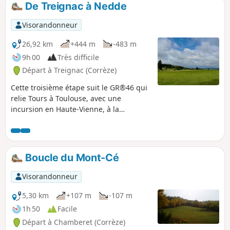
De Treignac à Nedde
p
Visorandonneur
26,92 km
+444 m
-483 m
9h 00
Très difficile
Départ à Treignac (Corrèze)
Cette troisième étape suit le GR®46 qui
relie Tours à Toulouse, avec une
incursion en Haute-Vienne, à la
découverte de Nedde, un beau village
dynamique situé au cœur de la vallée
de la Vienne.
Boucle du Mont-Cé
Visorandonneur
5,30 km
+107 m
-107 m
1h 50
Facile
Départ à Chamberet (Corrèze)