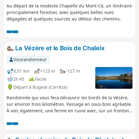
Au départ de la modeste Chapelle du Mont-Cé, un itinéraire
principalement forestier, avec quelques belles vues
dégagées et quelques sources au détour des chemins.
La Vézère et le Bois de Chaleix
Visorandonneur
8,51 km
+123 m
-127 m
2h 45
Facile
Départ à Bugeat (Corrèze)
Randonnée qui vous fera découvrir les bords de la Vézère,
sur environ trois kilomètres. Passage en sous-bois agréable.
À voir, également, une ferme en ruine avec, sur un fronton,
la date de construction 1886. Randonnée à faire par temps
sec, quelques passages de ruisseaux qui peuvent s'avérer
boueux par temps de pluie, et impraticable si la Vézère est
en crue.