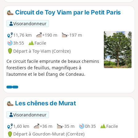
praticable en hiver car très humide.
Circuit de Toy Viam par le Petit Paris
Visorandonneur
11,76 km
+190 m
-197 m
3h 55
Facile
Départ à Toy-Viam (Corrèze)
Ce circuit facile emprunte de beaux chemins
forestiers de feuillus, magnifiques à
l'automne et le bel Étang de Condeau.
Les chênes de Murat
Visorandonneur
1,60 km
+36 m
-35 m
0h 35
Facile
Départ à Gourdon-Murat (Corrèze)