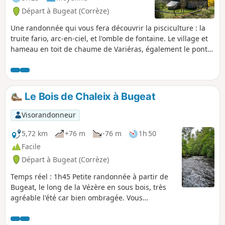
Départ à Bugeat (Corrèze)
Une randonnée qui vous fera découvrir la pisciculture : la
truite fario, arc-en-ciel, et l'omble de fontaine. Le village et
hameau en toit de chaume de Variéras, également le pont
de l'époque carolingienne, entre Variéras et Pérols-sur-
Vézère. Des passages sur routes goudronnées,
très peu fréquentées.
Le Bois de Chaleix à Bugeat
Visorandonneur
5,72 km
+76 m
-76 m
1h 50
Facile
Départ à Bugeat (Corrèze)
Temps réel : 1h45 Petite randonnée à partir de
Bugeat, le long de la Vézère en sous bois, très
agréable l'été car bien ombragée. Vous
découvrirez les méandres de la Vézère par un
chemin étroit tout au bord de la rivière. Peu