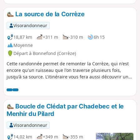
La source de la Corrèze
Visorandonneur
18,87 km
+311 m
-310 m
6h 15
Moyenne
Départ à Bonnefond (Corrèze)
Cette randonnée permet de remonter la Corrèze, qui n'est
encore qu'un ruisseau que l'on traverse plusieurs fois,
jusqu'à sa source. L'itinéraire vous fera aussi découvrir un
riche petit patrimoine bâti dans les villages de Chadebec et
Bonnefond et dans les hameaux : croix, fontaines, puits,
ainsi qu'un menhir, un moulin et un tilleul remarquable.
Boucle de Clédat par Chadebec et le
Menhir du Pilard
Visorandonneur
14,02 km
+349 m
-355 m