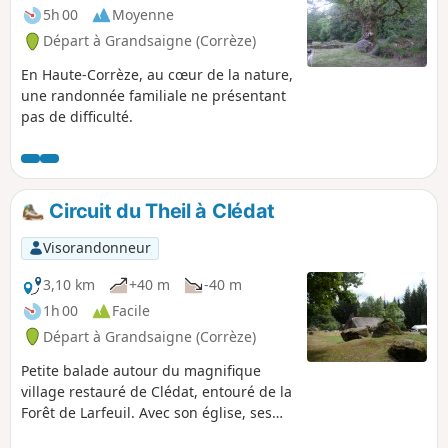
5h 00
Moyenne
Départ à Grandsaigne (Corrèze)
En Haute-Corrèze, au cœur de la nature,
une randonnée familiale ne présentant
pas de difficulté.
Circuit du Theil à Clédat
Visorandonneur
3,10 km
+40 m
-40 m
1h 00
Facile
Départ à Grandsaigne (Corrèze)
Petite balade autour du magnifique
village restauré de Clédat, entouré de la
Forêt de Larfeuil. Avec son église, ses
fontaines et ses petites maisons en