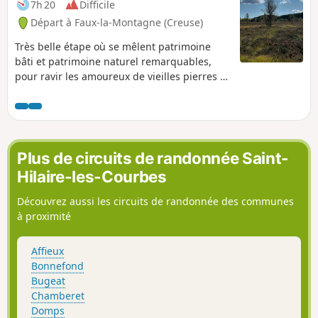
7h 20
Difficile
Départ à Faux-la-Montagne (Creuse)
Très belle étape où se mêlent patrimoine
bâti et patrimoine naturel remarquables,
pour ravir les amoureux de vieilles pierres et
de nature sauvage. Le Plateau de
Millevaches n’a de cesse de surprendre.
Plus de circuits de randonnée Saint-
Hilaire-les-Courbes
Découvrez aussi les circuits de randonnée des communes
à proximité
Affieux
Bonnefond
Bugeat
Chamberet
Domps