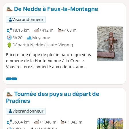
De Nedde à Faux-la-Montagne
Visorandonneur
18,15 km
+412 m
-168 m
6h 20
Moyenne
Départ à Nedde (Haute-Vienne)
Encore une étape de pleine nature qui vous
emmène de la Haute-Vienne à la Creuse.
Vous resterez connecté aux odeurs, aux
couleurs et au ressenti Limousin, au travers
de l'univers verdoyant des résineux de la
forêt de la Feuillade et des hameaux en
granit riches en petit patrimoine, pour finir
Tournée des puys au départ de
en appréciant les différentes facettes du Lac
Pradines
de Faux.
Visorandonneur
35,04 km
+1 040 m
-1 043 m