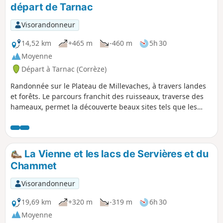
départ de Tarnac
Visorandonneur
14,52 km
+465 m
-460 m
5h 30
Moyenne
Départ à Tarnac (Corrèze)
Randonnée sur le Plateau de Millevaches, à travers landes
et forêts. Le parcours franchit des ruisseaux, traverse des
hameaux, permet la découverte beaux sites tels que les
rochers à cupules du Bois de Cholet, le Château de Mazeau
et le castrum du Puy Murat. En fin de randonnée, prenez le
temps de flâner dans le joli village de Tarnac, qui possède
une église, une fontaine et un chêne de Sully
La Vienne et les lacs de Servières et du
remarquables.
Chammet
Visorandonneur
19,69 km
+320 m
-319 m
6h 30
Moyenne