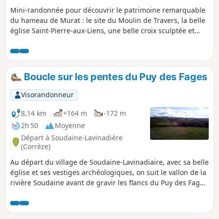
Mini-randonnée pour découvrir le patrimoine remarquable
du hameau de Murat : le site du Moulin de Travers, la belle
église Saint-Pierre-aux-Liens, une belle croix sculptée et
deux très beaux chênes.
Boucle sur les pentes du Puy des Fages
Visorandonneur
8,14 km
+164 m
-172 m
2h 50
Moyenne
Départ à Soudaine-Lavinadière
(Corrèze)
Au départ du village de Soudaine-Lavinadiaire, avec sa belle
église et ses vestiges archéologiques, on suit le vallon de la
rivière Soudaine avant de gravir les flancs du Puy des Fages
d'où l'on bénéficie d'un panorama étendu. Pour compléter le
tableau, quelques ruisseaux rafraîchissants et de verts
pâturages, où paissent vaches Limousines et chevaux.