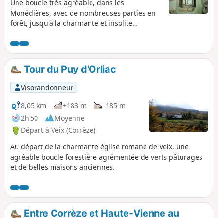
Une boucle très agréable, dans les
Monédières, avec de nombreuses parties en
forêt, jusqu'à la charmante et insolite
Chapelle Saint-Dulcet. Un circuit très facile,
avec peu de dénivelé, et donc accessible à
toutes les conditions physiques.
Tour du Puy d'Orliac
Visorandonneur
8,05 km
+183 m
-185 m
2h 50
Moyenne
Départ à Veix (Corrèze)
Au départ de la charmante église romane de Veix, une
agréable boucle forestière agrémentée de verts pâturages
et de belles maisons anciennes.
Entre Corrèze et Haute-Vienne au