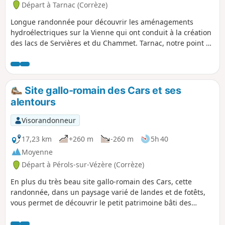
Départ à Tarnac (Corrèze)
Longue randonnée pour découvrir les aménagements
hydroélectriques sur la Vienne qui ont conduit à la création
des lacs de Servières et du Chammet. Tarnac, notre point de
départ, est un beau village du Plateau de Millevaches avec
une église, une fontaine et un chêne remarquables.
Site gallo-romain des Cars et ses
alentours
Visorandonneur
17,23 km
+260 m
-260 m
5h 40
Moyenne
Départ à Pérols-sur-Vézère (Corrèze)
En plus du très beau site gallo-romain des Cars, cette
randonnée, dans un paysage varié de landes et de fotêts,
vous permet de découvrir le petit patrimoine bâti des
hameaux (croix, puits, ponts) et le beau village de
chaumières de Variégas.