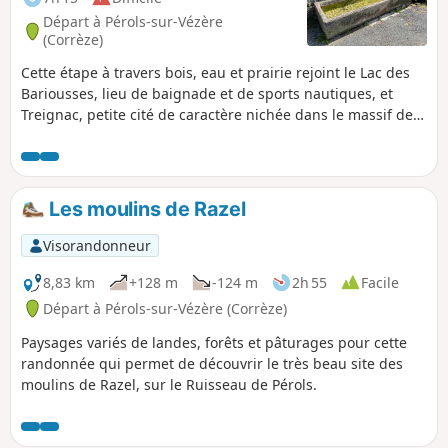
Départ à Pérols-sur-Vézère
(Corrèze)
Cette étape à travers bois, eau et prairie rejoint le Lac des
Bariousses, lieu de baignade et de sports nautiques, et
Treignac, petite cité de caractère nichée dans le massif des
Monédières.
Les moulins de Razel
Visorandonneur
8,83 km
+128 m
-124 m
2h 55
Facile
Départ à Pérols-sur-Vézère (Corrèze)
Paysages variés de landes, forêts et pâturages pour cette
randonnée qui permet de découvrir le très beau site des
moulins de Razel, sur le Ruisseau de Pérols.