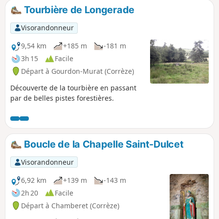
Tourbière de Longerade
Visorandonneur
9,54 km
+185 m
-181 m
3h 15
Facile
Départ à Gourdon-Murat (Corrèze)
Découverte de la tourbière en passant
par de belles pistes forestières.
Boucle de la Chapelle Saint-Dulcet
Visorandonneur
6,92 km
+139 m
-143 m
2h 20
Facile
Départ à Chamberet (Corrèze)