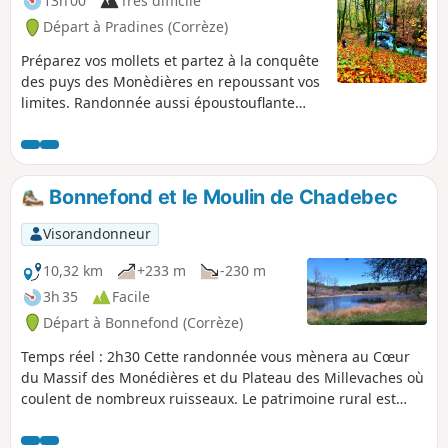
13h 00
Très difficile
Départ à Pradines (Corrèze)
Préparez vos mollets et partez à la conquête
des puys des Monèdières en repoussant vos
limites. Randonnée aussi époustouflante
qu’épuisante. De belles forêts, de superbes
panoramas. Prévoir des chaussettes de
rechange : quelques ruisseaux à traverser.
Quelques kilomètres de route cumulés au
Bonnefond et le Moulin de Chadebec
total (~5), mais très, très peu de circulation.
Visorandonneur
10,32 km
+233 m
-230 m
3h 35
Facile
Départ à Bonnefond (Corrèze)
Temps réel : 2h30 Cette randonnée vous mènera au Cœur
du Massif des Monédières et du Plateau des Millevaches où
coulent de nombreux ruisseaux. Le patrimoine rural est
aussi riche en pierres, croix, menhirs et ponts planches.
L'hiver vous pourrez faire ce circuit en ski de fond.