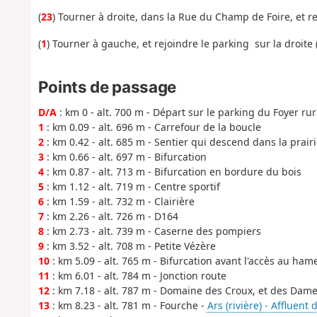
(
23
) Tourner à droite, dans la Rue du Champ de Foire, et ret
(
1
) Tourner à gauche, et rejoindre
le parking sur la droite 
Points de passage
D/A
: km 0 - alt. 700 m - Départ sur le parking du Foyer rur
1
: km 0.09 - alt. 696 m - Carrefour de la boucle
2
: km 0.42 - alt. 685 m - Sentier qui descend dans la prairi
3
: km 0.66 - alt. 697 m - Bifurcation
4
: km 0.87 - alt. 713 m - Bifurcation en bordure du bois
5
: km 1.12 - alt. 719 m - Centre sportif
6
: km 1.59 - alt. 732 m - Clairière
7
: km 2.26 - alt. 726 m - D164
8
: km 2.73 - alt. 739 m - Caserne des pompiers
9
: km 3.52 - alt. 708 m - Petite Vézère
10
: km 5.09 - alt. 765 m - Bifurcation avant l'accès au ha
11
: km 6.01 - alt. 784 m - Jonction route
12
: km 7.18 - alt. 787 m - Domaine des Croux, et des Dam
13
: km 8.23 - alt. 781 m - Fourche -
Ars (rivière) - Affluent 