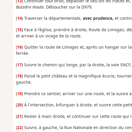
(
13
) Continuer tout droit, dépasser le lieu-dit les Places et
Bussière Haute.
Déboucher sur la D979.
(
14
) Traverser la départementale,
avec prudence,
et contin
(
15
) Face à l'église, prendre à droite, Route de Limoges, dé
et arriver à un virage de la route.
(
16
) Quitter la route de Limoges et, après un hangar sur 
ferrée.
(
17
) Suivre le chemin qui longe, par la droite, la voie SNC
(
18
) P
assé
le
petit
château
et
la
magnifique
écurie
,
tourne
gauche.
(
19
) Prendre ce sentier, arriver sur une route, et la suivre 
(
20
) À l'intersection, bifurquer à droite, et suivre cette pe
(
21
) Rester à main droite, et continuer sur cette route qui r
(
22
) Suivre, à gauche, la Rue Nationale en direction du ce