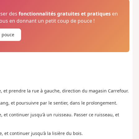
oser des
fonctionnalités gratuites et pratiques
en
us en donnant un petit coup de pouce !
e pouce
e, et prendre la rue à gauche, direction du magasin Carrefour.
tang, et poursuivre par le sentier, dans le prolongement.
e, et continuer jusqu'à un ruisseau. Passer ce ruisseau, et
e,
et continuer jusqu'à la lisière du bois.