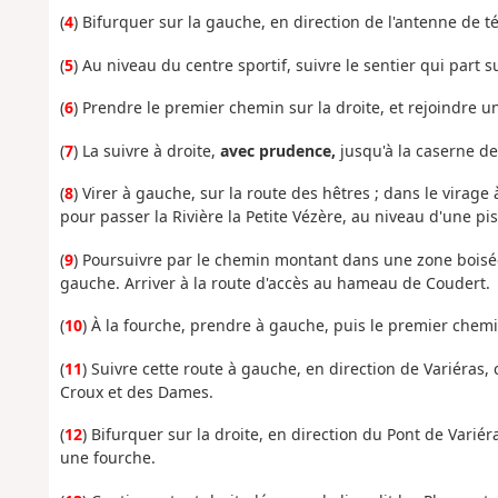
(
4
) Bifurquer sur la gauche, en direction de l'antenne de 
(
5
) Au niveau du centre sportif, suivre le sentier qui part s
(
6
) Prendre le premier chemin sur la droite, et rejoindre 
(
7
) La suivre à droite,
avec prudence,
jusqu'à la caserne d
(
8
) Virer à gauche, sur
la route des hêtres ; dans le virage 
pour passer la Rivière la Petite Vézère, au niveau d'une pis
(
9
) Poursuivre par le chemin montant dans une zone boisé
gauche
. Arriver à la route d'accès au hameau de Coudert.
(
10
) À la fourche, prendre à gauche, puis le
premier chemin 
(
11
) Suivre cette route à gauche, en direction de Variéras
Croux et des Dames.
(
12
) Bifurquer sur la droite, en direction du Pont de Variér
une fourche.