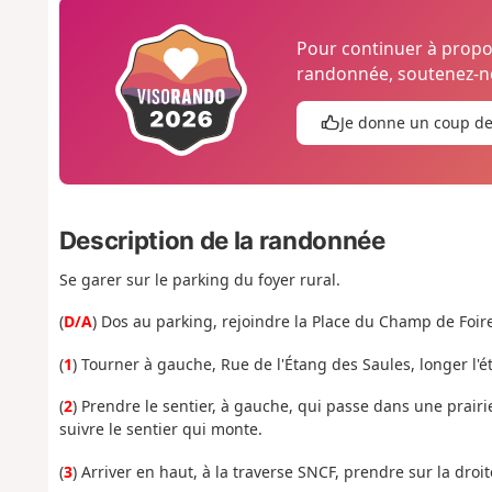
Pour continuer à prop
randonnée, soutenez-no
Je donne un coup d
Description de la randonnée
Se garer sur le parking du foyer rural.
(
D/A
) Dos au parking, rejoindre la Place du Champ de Foir
(
1
) Tourner à gauche, Rue de l'Étang des Saules, longer l'é
(
2
) Prendre le sentier, à gauche, qui passe dans une prairi
suivre le sentier qui monte.
(
3
)
Arriver
en
haut,
à la
traverse
SNCF
,
prendre s
ur
la
droit