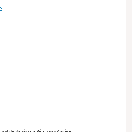
s
e
ral de Variéras à Pérols-sur-
Vézère.