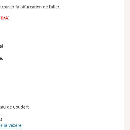
rouver la bifurcation de l'aller.
(
D/A
).
al
e.
meau de Coudert
es
de la Vézère