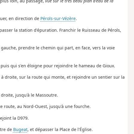
, plus loin, au passage,
vue sur le très beau plan d'eau de la
uer, en direction de
Pérols-sur-Vézère
.
passer la station d'épuration. Franchir le Ruisseau de Pérols,
la gauche, prendre
le
chemin
qui
part, en face, vers la voie
F, puis qui s'en éloigne pour rejoindre le hameau de Gioux.
r
à
droite,
sur
la
route
qui
monte,
et rejoindre un sentier sur la
à droite, jusqu'à le Massoutre.
tite route, au Nord-Ouest, jusqu'à une fourche.
ejoint la D979.
ntre de
Bugeat
, et dépasser la Place de l'Église.