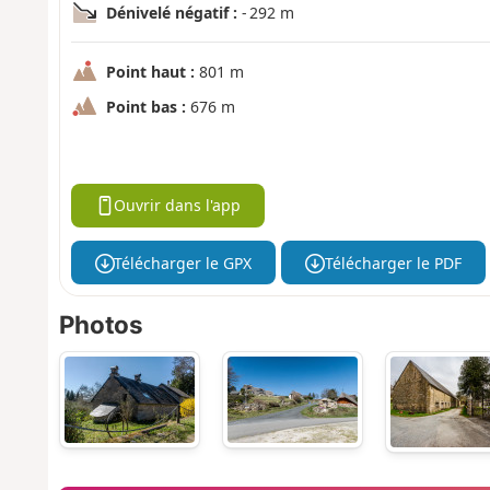
Dénivelé négatif :
- 292 m
Point haut :
801 m
Point bas :
676 m
Ouvrir dans l'app
Télécharger le GPX
Télécharger le PDF
Photos