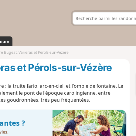
mium
re Bugeat, Variéras et Pérols-sur-Vézère
éras et Pérols-sur-Vézère
 la truite fario, arc-en-ciel, et l'omble de fontaine. Le
alement le pont de l'époque carolingienne, entre
tes
goudronnées,
très
peu
fréquentées
.
antes ?
ies.