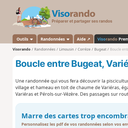
V
i
s
o
r
a
Outils
Randonnées
Aide ↗
Viso
rando
Pre
n
Visorando
Randonnées
Limousin
Corrèze
Bugeat
Boucle ent
d
o
Boucle entre Bugeat, Vari
Une randonnée qui vous fera découvrir la pisciculture :
village et hameau en toit de chaume de Variéras, ég
Variéras et Pérols-sur-Vézère.
Des
passages
sur
rou
Marre des cartes trop encombr
Personnalisez les pdf de vos randonnées selon vos env