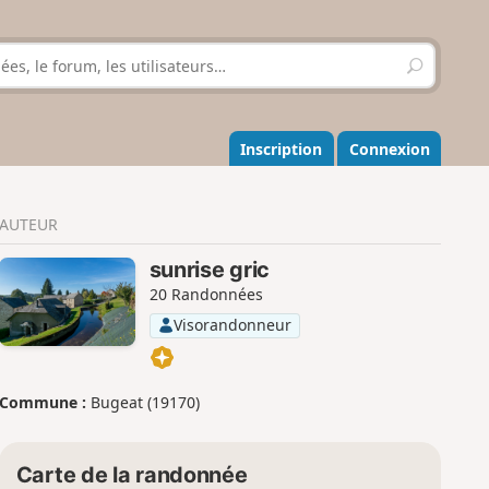
R
e
c
h
e
Inscription
Connexion
r
c
h
AUTEUR
e
r
sunrise gric
20 Randonnées
Visorandonneur
Commune :
Bugeat (19170)
Carte de la randonnée