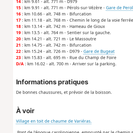
14
: km 9.61 - alt. 771 m - D979
15
: km 9.91 - alt. 771 m - Pérols-sur-Vézère -
Gare de Perol
16
: km 10.66 - alt. 748 m - Bifurcation
17
: km 11.18 - alt. 768 m - Chemin le long de la voie ferré
18
: km 13.14 - alt. 742 m - Hameau de Gioux
19
: km 13.5 - alt. 764 m - Sentier sur la gauche.
20
: km 14.21 - alt. 721 m - Le Massoutre
21
: km 14.75 - alt. 742 m - Bifurcation
22
: km 15.24 - alt. 726 m - D979 -
Gare de Bugeat
23
: km 15.83 - alt. 695 m - Rue du Champ de Foire
D/A
: km 16.02 - alt. 700 m - Arriver sur la parking.
Informations pratiques
De bonnes chaussures, et prévoir de la boisson.
À voir
Village en toit de chaume de Variéras.
Pont de l'époque carolingienne, emprunté par le chemin ru