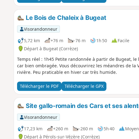
Le Bois de Chaleix à Bugeat
Visorandonneur
5,72 km
+76 m
-76 m
1h 50
Facile
Départ à Bugeat (Corrèze)
Temps réel : 1h45 Petite randonnée à partir de Bugeat, le l
car bien ombragée. Vous découvrirez les méandres de la V
rivière. Peu praticable en hiver car très humide.
Télécharger le PDF
Télécharger le GPX
Site gallo-romain des Cars et ses alen
Visorandonneur
17,23 km
+260 m
-260 m
5h 40
Moyen
Départ à Pérols-sur-Vézère (Corrèze)