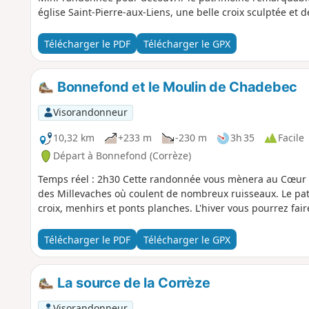
église Saint-Pierre-aux-Liens, une belle croix sculptée et 
Télécharger le PDF
Télécharger le GPX
Bonnefond et le Moulin de Chadebec
Visorandonneur
10,32 km
+233 m
-230 m
3h 35
Facile
Départ à Bonnefond (Corrèze)
Temps réel : 2h30 Cette randonnée vous mènera au Cœur 
des Millevaches où coulent de nombreux ruisseaux. Le patr
croix, menhirs et ponts planches. L'hiver vous pourrez faire
Télécharger le PDF
Télécharger le GPX
La source de la Corrèze
Visorandonneur