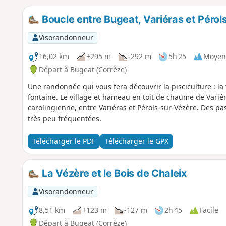
Boucle entre Bugeat, Variéras et Pérol
Visorandonneur
16,02 km
+295 m
-292 m
5h 25
Moyen
Départ à Bugeat (Corrèze)
Une randonnée qui vous fera découvrir la pisciculture : la tr
fontaine. Le village et hameau en toit de chaume de Varié
carolingienne, entre Variéras et Pérols-sur-Vézère. Des p
très peu fréquentées.
Télécharger le PDF
Télécharger le GPX
La Vézère et le Bois de Chaleix
Visorandonneur
8,51 km
+123 m
-127 m
2h 45
Facile
Départ à Bugeat (Corrèze)