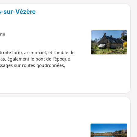
o
a
s-sur-Vézère
i
m
p
ne
uite fario, arc-en-ciel, et l'omble de
ras, également le pont de l'époque
assages sur routes goudronnées,