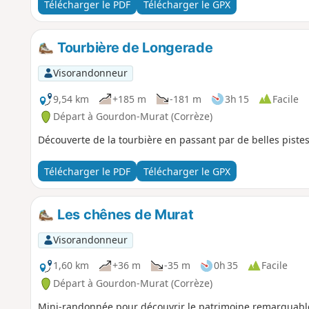
Télécharger le PDF
Télécharger le GPX
Tourbière de Longerade
Visorandonneur
9,54 km
+185 m
-181 m
3h 15
Facile
Départ à Gourdon-Murat (Corrèze)
Découverte de la tourbière en passant par de belles pistes
Télécharger le PDF
Télécharger le GPX
Les chênes de Murat
Visorandonneur
1,60 km
+36 m
-35 m
0h 35
Facile
Départ à Gourdon-Murat (Corrèze)
Mini-randonnée pour découvrir le patrimoine remarquable 