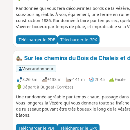
Randonnée qui vous fera découvrir les bords de la Vézère,
sous-bois agréable. À voir, également, une ferme en ruine 
construction 1886. Randonnée à faire par temps sec, que
s'avérer boueux par temps de pluie, et impraticable si la V
Télécharger le PDF
Télécharger le GPX
Sur les chemins du Bois de Chaleix et 
Visorandonneur
8,26 km
+138 m
-141 m
2h 45
Facile
Départ à Bugeat (Corrèze)
Une randonnée agréable par temps chaud, passage dans le
Vous longerez la Vézère qui vous donnera toute sa fraîch
de ruisseaux pouvant être très boueux le long de la Vézèr
bâtons.
Télécharger le PDF
Télécharger le GPX