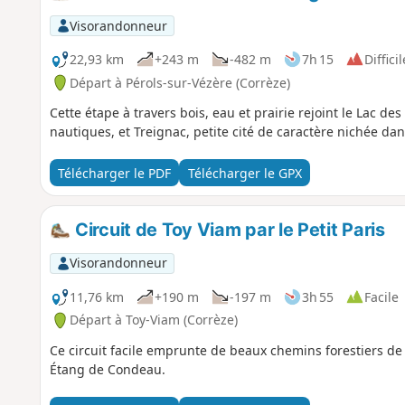
Visorandonneur
22,93 km
+243 m
-482 m
7h 15
Difficil
Départ à Pérols-sur-Vézère (Corrèze)
Cette étape à travers bois, eau et prairie rejoint le Lac de
nautiques, et Treignac, petite cité de caractère nichée da
Télécharger le PDF
Télécharger le GPX
Circuit de Toy Viam par le Petit Paris
Visorandonneur
11,76 km
+190 m
-197 m
3h 55
Facile
Départ à Toy-Viam (Corrèze)
Ce circuit facile emprunte de beaux chemins forestiers de 
Étang de Condeau.