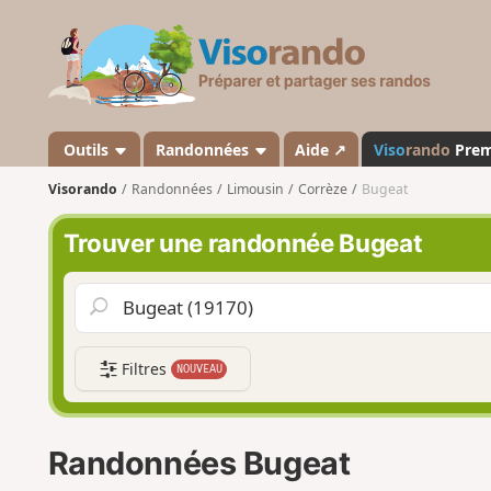
V
i
s
o
r
a
Outils
Randonnées
Aide ↗
Viso
rando
Pre
n
Visorando
Randonnées
Limousin
Corrèze
Bugeat
d
o
Trouver une randonnée Bugeat
Filtres
NOUVEAU
Randonnées Bugeat