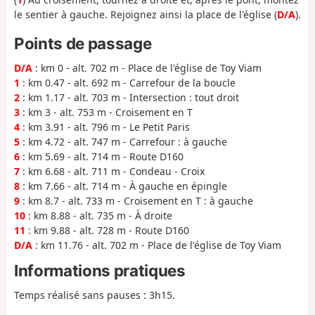
le sentier à gauche. Rejoignez ainsi la place de l'église (
D/A
).
Points de passage
D/A
: km 0 - alt. 702 m - Place de l'église de Toy Viam
1
: km 0.47 - alt. 692 m - Carrefour de la boucle
2
: km 1.17 - alt. 703 m - Intersection : tout droit
3
: km 3 - alt. 753 m - Croisement en T
4
: km 3.91 - alt. 796 m - Le Petit Paris
5
: km 4.72 - alt. 747 m - Carrefour : à gauche
6
: km 5.69 - alt. 714 m - Route D160
7
: km 6.68 - alt. 711 m - Condeau - Croix
8
: km 7.66 - alt. 714 m - À gauche en épingle
9
: km 8.7 - alt. 733 m - Croisement en T : à gauche
10
: km 8.88 - alt. 735 m - À droite
11
: km 9.88 - alt. 728 m - Route D160
D/A
: km 11.76 - alt. 702 m - Place de l'église de Toy Viam
Informations pratiques
Temps réalisé sans pauses : 3h15.