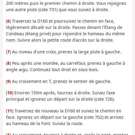
200 mètres puis le premier chemin à droite. Vous rejoignez
une autre piste (cote 731) que vous suivez à droite.
(
6
) Traversez la D160 et poursuivez le chemin en face,
légèrement décalé sur la droite. Passez devant l'Étang de
Condeau (étang privé) pour rejoindre le hameau du même
nom. Suivre alors la petite route d'accès sur la droite.
(
7
) Au niveau d'une croix, prenez la large piste à gauche.
(
8
) Peu après une montée, au carrefour, prenez à gauche à
angle aigu. Continuez tout droit en sous-bois.
(
9
) Au croisement en T, prenez le sentier de gauche.
(
10
) Environ 150m après, tournez à droite. Suivez l'axe
principal et ignorez un départ sur la droite (cote 726).
(
11
) Traversez de nouveau la D160 et suivez le chemin en
face. Ignorez un départ sur la gauche (cote 702) et arrivez
au hameau de la Font. Suivez la route.
(
1
) Au croisement, tournez à droite et, après le pont, montez