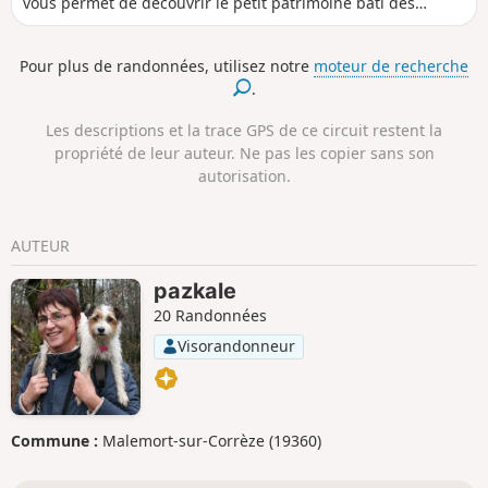
vous permet de découvrir le petit patrimoine bâti des
hameaux (croix, puits, ponts) et le beau village de
chaumières de Variégas.
Pour plus de randonnées, utilisez notre
moteur de recherche
.
Les descriptions et la trace GPS de ce circuit restent la
propriété de leur auteur. Ne pas les copier sans son
autorisation.
AUTEUR
pazkale
20 Randonnées
Visorandonneur
Commune :
Malemort-sur-Corrèze (19360)