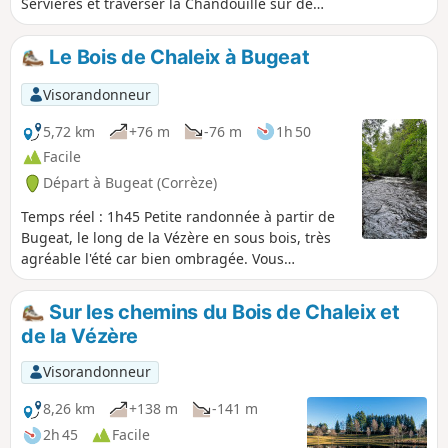
Servières et traverser la Chandouille sur des
ponts planches, ponts en pierres de granit.
Le Bois de Chaleix à Bugeat
Visorandonneur
5,72 km
+76 m
-76 m
1h 50
Facile
Départ à Bugeat (Corrèze)
Temps réel : 1h45 Petite randonnée à partir de
Bugeat, le long de la Vézère en sous bois, très
agréable l'été car bien ombragée. Vous
découvrirez les méandres de la Vézère par un
chemin étroit tout au bord de la rivière. Peu
Sur les chemins du Bois de Chaleix et
praticable en hiver car très humide.
de la Vézère
Visorandonneur
8,26 km
+138 m
-141 m
2h 45
Facile