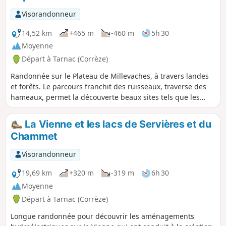
Visorandonneur
14,52 km
+465 m
-460 m
5h 30
Moyenne
Départ à Tarnac (Corrèze)
Randonnée sur le Plateau de Millevaches, à travers landes
et forêts. Le parcours franchit des ruisseaux, traverse des
hameaux, permet la découverte beaux sites tels que les
rochers à cupules du Bois de Cholet, le Château de Mazeau
et le castrum du Puy Murat. En fin de randonnée, prenez le
La Vienne et les lacs de Servières et du
temps de flâner dans le joli village de Tarnac, qui possède
Chammet
une église, une fontaine et un chêne de Sully
remarquables.
Visorandonneur
19,69 km
+320 m
-319 m
6h 30
Moyenne
Départ à Tarnac (Corrèze)
Longue randonnée pour découvrir les aménagements