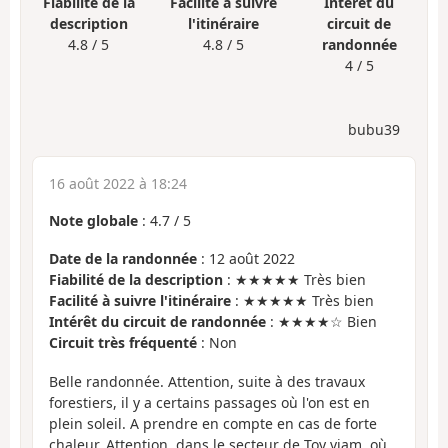
Fiabilité de la
Facilité à suivre
Intérêt du
description
l'itinéraire
circuit de
4.8 / 5
4.8 / 5
randonnée
4 / 5
bubu39
16 août 2022 à 18:24
Note globale
:
4.7
/
5
Date de la randonnée
: 12 août 2022
Fiabilité de la description
: ★★★★★ Très bien
Facilité à suivre l'itinéraire
: ★★★★★ Très bien
Intérêt du circuit de randonnée
: ★★★★☆ Bien
Circuit très fréquenté
: Non
Belle randonnée. Attention, suite à des travaux
forestiers, il y a certains passages où l'on est en
plein soleil. A prendre en compte en cas de forte
chaleur. Attention, dans le secteur de Toy viam, où