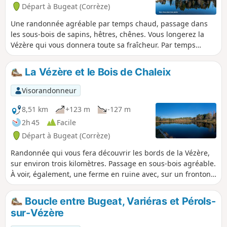
Départ à Bugeat (Corrèze)
Une randonnée agréable par temps chaud, passage dans
les sous-bois de sapins, hêtres, chênes. Vous longerez la
Vézère qui vous donnera toute sa fraîcheur. Par temps
humide, quelques passages de ruisseaux pouvant être très
boueux le long de la Vézère. Prévoir chaussures de marche
La Vézère et le Bois de Chaleix
et bâtons.
Visorandonneur
8,51 km
+123 m
-127 m
2h 45
Facile
Départ à Bugeat (Corrèze)
Randonnée qui vous fera découvrir les bords de la Vézère,
sur environ trois kilomètres. Passage en sous-bois agréable.
À voir, également, une ferme en ruine avec, sur un fronton,
la date de construction 1886. Randonnée à faire par temps
sec, quelques passages de ruisseaux qui peuvent s'avérer
Boucle entre Bugeat, Variéras et Pérols-
boueux par temps de pluie, et impraticable si la Vézère est
sur-Vézère
en crue.