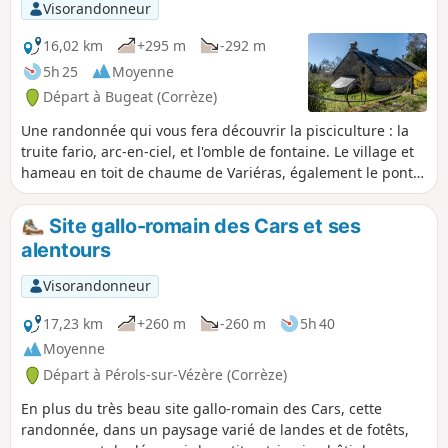
Visorandonneur
16,02 km
+295 m
-292 m
5h 25
Moyenne
Départ à Bugeat (Corrèze)
Une randonnée qui vous fera découvrir la pisciculture : la
truite fario, arc-en-ciel, et l'omble de fontaine. Le village et
hameau en toit de chaume de Variéras, également le pont
de l'époque carolingienne, entre Variéras et Pérols-sur-
Vézère. Des passages sur routes goudronnées,
Site gallo-romain des Cars et ses
très peu fréquentées.
alentours
Visorandonneur
17,23 km
+260 m
-260 m
5h 40
Moyenne
Départ à Pérols-sur-Vézère (Corrèze)
En plus du très beau site gallo-romain des Cars, cette
randonnée, dans un paysage varié de landes et de fotêts,