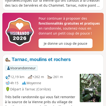
hydroélectriques sur la Vienne qui ont conduit à la création
des lacs de Servières et du Chammet. Tarnac, notre point de
départ, est un beau village du Plateau de Millevaches avec
une église, une fontaine et un chêne remarquables.
Pour continuer à proposer des
fonctionnalités gratuites et pratiques
en randonnée, soutenez-nous en
donnant un petit coup de pouce !
Je donne un coup de pouce
Tarnac, moulins et rochers
Visorandonneur
12,19 km
+262 m
-261 m
4h 15
Moyenne
Départ à Tarnac (Corrèze)
Très belle randonnée qui vous fait remonter
à la source de la Vienne près du village de