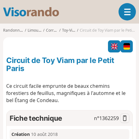
V
O
i
u
s
v
o
Randonnées
Limousin
Corrèze
Toy-Viam
Circuit de Toy Viam par le Petit Paris
r
r
i
a
r
n
l
d
Circuit de Toy Viam par le Petit
a
o
n
Paris
a
v
Ce circuit facile emprunte de beaux chemins
i
forestiers de feuillus, magnifiques à l'automne et le
g
a
bel Étang de Condeau.
t
i
Fiche technique
n°
1362259
o
n
Création
10 août 2018