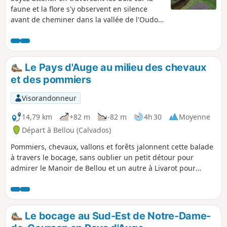
faune et la flore s'y observent en silence
avant de cheminer dans la vallée de l'Oudon
qui serpente paisiblement au milieu des
pâturages.
Le Pays d'Auge au milieu des chevaux
et des pommiers
Visorandonneur
14,79 km
+82 m
-82 m
4h 30
Moyenne
Départ à Bellou (Calvados)
Pommiers, chevaux, vallons et forêts jalonnent cette balade
à travers le bocage, sans oublier un petit détour pour
admirer le Manoir de Bellou et un autre à Livarot pour
déguster son fromage.
Le bocage au Sud-Est de Notre-Dame-