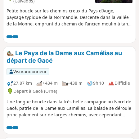
(Calvados)
Petite boucle sur les chemins creux du Pays d'Auge,
paysage typique de la Normandie. Descente dans la vallée
de la Monne, emprunt du chemin de l'ancien moulin à tan
et du bief (n'existent plus). Remontée d'une autre vallée
dans un autre chemin creux avant de traverser une forêt...
Quelques passages humides, une bonne descente et une
belle montée.
Le Pays de la Dame aux Camélias au
départ de Gacé
Visorandonneur
27,87 km
+434 m
-438 m
9h 10
Difficile
Départ à Gacé (Orne)
Une longue boucle dans la très belle campagne au Nord de
Gacé, patrie de la Dame aux Camélias. La balade se déroule
principalement sur de larges chemins, avec cependant
quelques passages sur petites routes et d'autres sur de
petits sentiers plus étroits. La difficulté principale est la
longueur. En deux endroits, un petit ruisseau mal entretenu