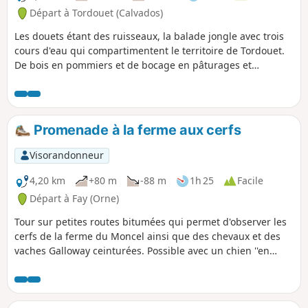
Départ à Tordouet (Calvados)
Les douets étant des ruisseaux, la balade jongle avec trois
cours d'eau qui compartimentent le territoire de Tordouet.
De bois en pommiers et de bocage en pâturages et
pommiers, le parcours se faufile à travers de beaux
paysages encaissés.
Promenade à la ferme aux cerfs
Visorandonneur
4,20 km
+80 m
-88 m
1h 25
Facile
Départ à Fay (Orne)
Tour sur petites routes bitumées qui permet d'observer les
cerfs de la ferme du Moncel ainsi que des chevaux et des
vaches Galloway ceinturées. Possible avec un chien ''en
liberté" car routes tranquilles.