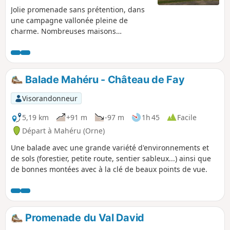
Jolie promenade sans prétention, dans
une campagne vallonée pleine de
charme. Nombreuses maisons
anciennes, souvent joliment restaurées.
L'itinéraire se déroule sur de très petites
routes goudronnées et de larges
chemins dans les champs ou les forêts.
Balade Mahéru - Château de Fay
Par endroit cependant il s'agit de
simples sentiers étroits.
Visorandonneur
5,19 km
+91 m
-97 m
1h 45
Facile
Départ à Mahéru (Orne)
Une balade avec une grande variété d'environnements et
de sols (forestier, petite route, sentier sableux...) ainsi que
de bonnes montées avec à la clé de beaux points de vue.
Promenade du Val David