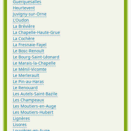
Guerquesalles
Heurtevent
Juvigny-sur-Orne
L'Oudon
La Brévière
La Chapelle-Haute-Grue
La Cochère
La Fresnaie-Fayel
Le Bosc-Renoult
Le Bourg-Saint-Léonard
Le Marais-la-Chapelle
Le Ménil-Vicomte
Le Merlerault
Le Pin-au-Haras
Le Renouard
Les Autels-Saint-Bazile
Les Champeaux
Les Moutiers-en-Auge
Les Moutiers-Hubert
Lignères
Lisores
Louvières-en-Auge