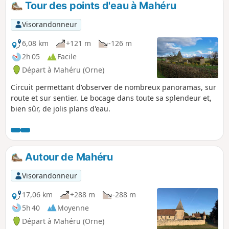
Tour des points d'eau à Mahéru
Visorandonneur
6,08 km
+121 m
-126 m
2h 05
Facile
Départ à Mahéru (Orne)
Circuit permettant d'observer de nombreux panoramas, sur
route et sur sentier. Le bocage dans toute sa splendeur et,
bien sûr, de jolis plans d'eau.
Autour de Mahéru
Visorandonneur
17,06 km
+288 m
-288 m
5h 40
Moyenne
Départ à Mahéru (Orne)