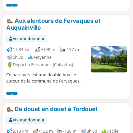
renaissance date de 1995, donneront à
votre randonnée un air insolite et des
accents méridionaux.
Aux alentours de Fervaques et
Auquainville
Visorandonneur
17,34 km
+198 m
-197 m
5h 30
Moyenne
Départ à Fervaques (Calvados)
Ce parcours est une double boucle
autour de la commune de Fervaques.
De douet en douet à Tordouet
Visorandonneur
9,13 km
+132 m
-128 m
3h 00
Facile