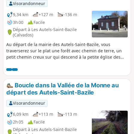
Visorandonneur
9,34 km
+127 m
-136 m
3h 00
Facile
Départ à Les Autels-Saint-Bazile
(Calvados)
Au départ de la mairie des Autels-Saint-Bazile, vous
traverserez sur le plat une forêt avec chemin de terre, un
petit chemin creux sur qui descend à la petite église des
Autels-Sain-Bazile (classée à titre d'objet aux monuments
historiques). Vous passerez sur la Monne, vous apercevrez
des herbages à pommiers, des propriétés en colombages
avant de remonter un sentier bucolique et creux
Boucle dans la Vallée de la Monne au
départ des Autels-Saint-Bazile
Visorandonneur
6,09 km
+113 m
-113 m
2h 05
Facile
Départ à Les Autels-Saint-Bazile