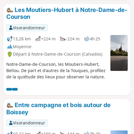
Les Moutiers-Hubert à Notre-Dame-de-
Courson
Visorandonneur
13,28 km
+224 m
-224 m
4h 25
Moyenne
Départ à Notre-Dame-de-Courson (Calvados)
Notre-Dame-de-Courson, les Moutiers-Hubert,
Bellou. De part et d'autres de la Touques, profitez
de la quiétude des lieux pour observer la nature.
Entre campagne et bois autour de
Boissey
Visorandonneur
10,22 km
+150 m
-144 m
3h 20