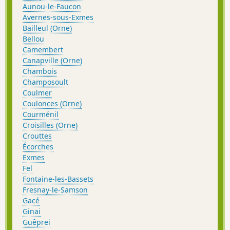
Aunou-le-Faucon
Avernes-sous-Exmes
Bailleul (Orne)
Bellou
Camembert
Canapville (Orne)
Chambois
Champosoult
Coulmer
Coulonces (Orne)
Courménil
Croisilles (Orne)
Crouttes
Écorches
Exmes
Fel
Fontaine-les-Bassets
Fresnay-le-Samson
Gacé
Ginai
Guêprei