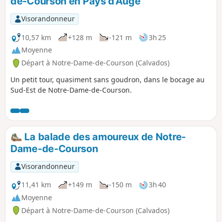
de-Courson en Pays d'Auge
Visorandonneur
10,57 km
+128 m
-121 m
3h 25
Moyenne
Départ à Notre-Dame-de-Courson (Calvados)
Un petit tour, quasiment sans goudron, dans le bocage au
Sud-Est de Notre-Dame-de-Courson.
La balade des amoureux de Notre-
Dame-de-Courson
Visorandonneur
11,41 km
+149 m
-150 m
3h 40
Moyenne
Départ à Notre-Dame-de-Courson (Calvados)