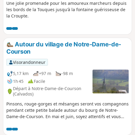
Une jolie promenade pour les amoureux marcheurs depuis
les bords de la Touques jusqu'à la fontaine guérisseuse de
la Croupte.
Autour du village de Notre-Dame-de-
Courson
Visorandonneur
5,17 km
+97 m
-98 m
1h 45
Facile
Départ à Notre-Dame-de-Courson
(Calvados)
Pinsons, rouge-gorges et mésanges seront vos compagnons
pendant cette petite balade autour du bourg de Notre-
Dame-de-Courson. En mai et juin, soyez attentifs et vous
verrez sûrement quelques orchidées.