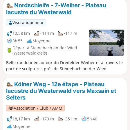
chemins forestiers alternent avec des sentiers étroits.
Nordschleife - 7-Weiher - Plateau
lacustre du Westerwald
Visorandonneur
12,58 km
+114 m
-117 m
3h 55
Moyenne
Départ à Steinebach an der Wied
(Westerwaldkreis)
Belle randonnée autour du Dreifelder Weiher et à travers le
parc de sculptures près de Steinebach an der Wied.
Kölner Weg - 12e étape - Plateau
lacustre du Westerwald vers Maxsain et
Selters
Association / Club / AMM
18,17 km
+179 m
-351 m
5h 40
Moyenne