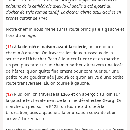
palatine de la cathédrale d'Aix-la-Chapelle a été ajouté au
clocher de style roman tardif. Le clocher abrite deux cloches en
bronze datant de 1444.
Notre chemin nous mène sur la route principale à gauche et
hors du village.
(
12
) À
la dernière maison avant la scierie
, on prend un
chemin à gauche. On traverse les deux ruisseaux de la
source de l'Urbacher Bach à leur confluence et on marche
un peu plus tard sur un chemin herbeux à travers une forêt
de hêtres, qu'on quitte finalement pour continuer sur une
petite route goudronnée jusqu'à ce qu'on arrive à une petite
route transversale. Là, on tourne à gauche.
(
13
) Plus loin, on traverse la
L265
et on aperçoit au loin sur
la gauche le chevalement de la mine désaffectée Georg. On
marche un peu sur la K123, on tourne à droite à la
bifurcation, puis à gauche à la bifurcation suivante et on
arrive à Linkenbach.
Linkenbach, mentionné pour la première fois en 1347, est le seul