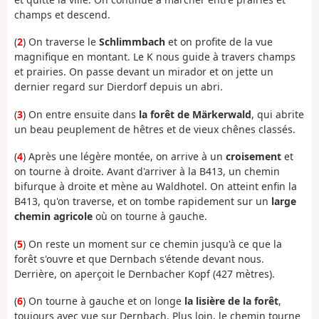
champs et descend.
(
2
) On traverse le
Schlimmbach
et on profite de la vue
magnifique en montant. Le K nous guide à travers champs
et prairies. On passe devant un mirador et on jette un
dernier regard sur Dierdorf depuis un abri.
(
3
) On entre ensuite dans
la forêt de Märkerwald
, qui abrite
un beau peuplement de hêtres et de vieux chênes classés.
(
4
) Après une légère montée, on arrive à un
croisement
et
on tourne à droite. Avant d'arriver à la B413, un chemin
bifurque à droite et mène au Waldhotel. On atteint enfin la
B413, qu'on traverse, et on tombe rapidement sur un
large
chemin agricole
où on tourne à gauche.
(
5
) On reste un moment sur ce chemin jusqu'à ce que la
forêt s'ouvre et que Dernbach s'étende devant nous.
Derrière, on aperçoit le Dernbacher Kopf (427 mètres).
(
6
) On tourne à gauche et on longe
la lisière de la forêt
,
toujours avec vue sur Dernbach. Plus loin, le chemin tourne