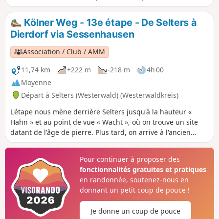
sentiers étroits autour de Rossbach. Ce circuit n'est pas
balisé, mais il suit en partie l'un des sentiers de randonnée
Kölner Weg - 13e étape - De Selters à
de Rossbach.
Dierdorf via Sessenhausen
Association / Club / AMM
11,74 km
+222 m
-218 m
4h 00
Moyenne
Départ à Selters (Westerwald) (Westerwaldkreis)
L'étape nous mène derrière Selters jusqu'à la hauteur «
Hahn » et au point de vue « Wacht », où on trouve un site
datant de l'âge de pierre. Plus tard, on arrive à l'ancien
cimetière juif de Selters et on apprend pourquoi beaucoup
d'habitants de Sessenhausen étaient des « Landgänger »
Pour continuer à proposer des
(migrants saisonniers), on passe devant un biotope au bord
fonctionnalités gratuites et pratiques
du Holzbach et on arrive à Dierdorf à travers une
en randonnée, soutenez-nous en
magnifique forêt de hêtres.
donnant un petit coup de pouce !
Je donne un coup de pouce