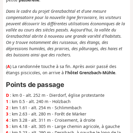
Dans le cadre du projet Grenzbachtal et d'une mesure
compensatoire pour la nouvelle ligne ferroviaire, les visiteurs
peuvent découvrir les différentes utilisations économiques de la
vallée au cours des siècles passés. Aujourd'hui, la vallée du
Grenzbachtal abrite à nouveau une grande variété d'habitats.
On y trouve notamment des ruisseaux, des étangs, des
dépressions humides, des prairies, des pâturages, des haies et
des buissons ainsi que des rochers.
(
A
) La randonnée touche à sa fin. Après avoir passé des
étangs piscicoles, on arrive à
l'hôtel Grenzbach-Mühle
.
Points de passage
D
: km 0 - alt. 252 m - Dierdorf, église protestante
1
: km 0.5 - alt. 240 m - Holzbach
2
: km 1.61 - alt. 254 m - Schlimmbach
3
: km 2.63 - alt. 280 m - Forêt de Märker
4
: km 3.28 - alt. 311 m - Croisement, à droite
5
: km 4.18 - alt. 305 m - Large chemin agricole, à gauche
6
: km 5.23 - alt. 290 m - Dernbach, à gauche le long de la