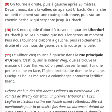
(
9
) On tourne à droite, puis à gauche après 20 mètres.
Devant nous, dans la vallée, on aperçoit Urbach. On marche
un petit moment sur une route goudronnée, puis sur un
chemin herbeux qui serpente jusqu'à Urbach.
(
10
) Le K nous guide d'abord à travers le quartier
Überdorf
d'Urbach jusqu'à un étang que nous longeons un moment.
Puis nous tournons d'abord à gauche, puis rapidement à
droite et nous nous dirigeons vers la route principale.
(
11
) Le Kölner Weg tourne à gauche dans la
rue principale
d'Urbach
. C'est ici, sur le Kölner Weg, que se trouve la
maison d'hôtes Brinker, où on peut passer la nuit. Sur une
petite colline en face, l'église protestante domine le village.
Quelques belles maisons à colombages entourent l'édifice
blanc.
Urbach est l'un des plus anciens villages du Westerwald. Les
comtes de Wied y ont établi un premier tribunal en 1323.
L'église protestante attire particulièrement l'attention. Elle est
mentionnée pour la première fois dans un document datant de
1204. Entre 1825 et 1827, un octogone rappelant la chapelle