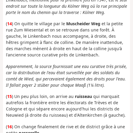
endroit sur toute la longueur du Kölner Weg où la rue principale
porte le nom du chemin qui la traverse : Kölner Weg.
(
14
) On quitte le village par le
Muscheider Weg
et la petite
rue Zum Wiesental et on se retrouve dans une forêt. À
gauche, le Linkenbach nous accompagne, à droite, des
hêtres grimpent à flanc de colline. De manière inattendue,
des marches mènent à droite en haut de la colline jusqu'à
l'ancienne source curative près de Linkenbach.
Apparemment, la source fournissait une eau curative très prisée,
car la distribution de l'eau était surveillée par des soldats du
comté de Wied, qui percevaient également des droits pour l'eau.
Il fallait payer 2 stüber pour chaque Maaß (1¼ litre).
(
15
) Un peu plus loin, on arrive au
ruisseau
qui marquait
autrefois la frontière entre les électorats de Trèves et de
Cologne et qui sépare encore aujourd'hui les districts de
Neuwied (à droite du ruisseau) et d'Altenkirchen (à gauche).
(
16
) On change finalement de rive et de district grâce à une
petite
passerelle
.