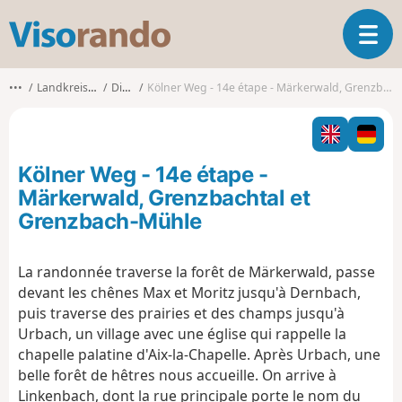
V
O
i
u
s
v
o
•••
Landkreis Neuwied
Dierdorf
Kölner Weg - 14e étape - Märkerwald, Grenzbachtal et Grenzbach-Mühle
r
r
i
a
r
n
l
d
Kölner Weg - 14e étape -
a
o
n
Märkerwald, Grenzbachtal et
a
Grenzbach-Mühle
v
i
g
La randonnée traverse la forêt de Märkerwald, passe
a
devant les chênes Max et Moritz jusqu'à Dernbach,
t
puis traverse des prairies et des champs jusqu'à
i
Urbach, un village avec une église qui rappelle la
o
chapelle palatine d'Aix-la-Chapelle. Après Urbach, une
n
belle forêt de hêtres nous accueille. On arrive à
Linkenbach, dont la rue principale porte le nom du