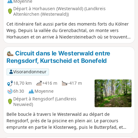
Moyenne
clair.
Départ à Horhausen (Westerwald) (Landkreis
Altenkirchen (Westerwald))
Cet itinéraire fait aussi partie des moments forts du Kölner
Weg. Depuis la vallée du Grenzbachtal, on monte vers
Horhausen et on arrive à Niedersteinebach où se trouvent
deux anciennes mines, l'Otto-Stollen et la Friedrich-
Wilhelm-Grube. Plus tard, au-dessus de Niedersteinebach,
Circuit dans le Westerwald entre
on arrive à un super point de vue et on marche à travers les
Rengsdorf, Kurtscheid et Bonefeld
bois en passant devant un chêne légendaire jusqu'à
Peterslahr. On visite le monastère d'Ehrenstein, on traverse
Visorandonneur
la Wied, on passe par la Metteshahner Schweiz, on arrive
au Bertenauer Kopf et enfin à Neustadt.
18,70 km
+416 m
-417 m
6h 30
Moyenne
Départ à Rengsdorf (Landkreis
Neuwied)
Belle boucle à travers le Westerwald au départ de
Rengsdorf, près de la piscine en plein air. Le parcours
emprunte en partie le Klosterweg, puis le Butterpfad, et
passe devant la tour panoramique de Kurtscheid. De larges