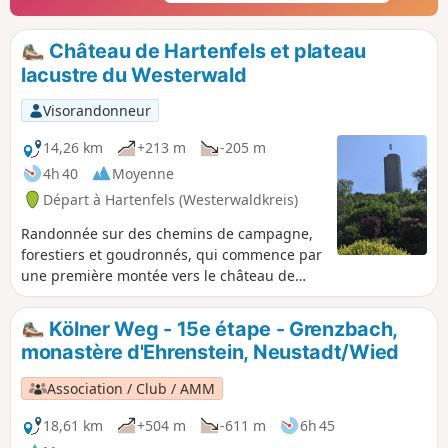
Château de Hartenfels et plateau
lacustre du Westerwald
Visorandonneur
14,26 km
+213 m
-205 m
4h 40
Moyenne
Départ à Hartenfels (Westerwaldkreis)
Randonnée sur des chemins de campagne,
forestiers et goudronnés, qui commence par
une première montée vers le château de
Hartenfels, puis passe par cinq des sept lacs
de la région des lacs du Westerwald
Kölner Weg - 15e étape - Grenzbach,
(Haidenweiher, Dreifelder Weiher,
monastère d'Ehrenstein, Neustadt/Wied
Brinkenweiher, Postweiher et Hausweiher).
Par temps clair, on aperçoit les hauteurs de
Association / Club / AMM
Montabaur et, au loin, l'Eifel et le Hunsrück.
Les montagnes du Siebengebirge sont
18,61 km
+504 m
-611 m
6h 45
également clairement visibles par temps