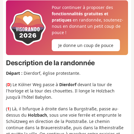
Pour continuer à proposer des
fonctionnalités gratuites et
pratiques
en randonnée, soutenez-
nous en donnant un petit coup de
pouce !
Je donne un coup de pouce
Description de la randonnée
Départ :
Dierdorf, église protestante.
(
D
) Le Kölner Weg passe à
Dierdorf
devant la tour de
l'horloge et la tour des chouettes. Il longe le Holzbach
jusqu'à l'hôtel Babylon.
(
1
) Là, il bifurque à droite dans la Burgstraße, passe au-
dessus du
Holzbach
, sous une voie ferrée et emprunte le
Schützweg en direction de la Poststraße. Le chemin
continue dans la Brauereistraße, puis dans la Rheinstraße
et quitte la ville. On continue à marcher entre prairies et