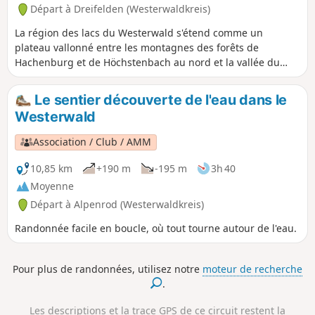
Départ à Dreifelden (Westerwaldkreis)
La région des lacs du Westerwald s'étend comme un
plateau vallonné entre les montagnes des forêts de
Hachenburg et de Höchstenbach au nord et la vallée du
Saynbach au sud. Le Kölner Weg fait presque tout le tour
du Dreifelder Weiher et traverse un paysage boisé
Le sentier découverte de l'eau dans le
jusqu'aux lacs Haidenweiher, Brinkenweiher et Postweiher.
Westerwald
On continue jusqu'à Maxsain, on passe devant une belle
maison à colombages et on se dirige finalement vers
Association / Club / AMM
Selters.
10,85 km
+190 m
-195 m
3h 40
Moyenne
Départ à Alpenrod (Westerwaldkreis)
Randonnée facile en boucle, où tout tourne autour de l'eau.
Pour plus de randonnées, utilisez notre
moteur de recherche
.
Les descriptions et la trace GPS de ce circuit restent la