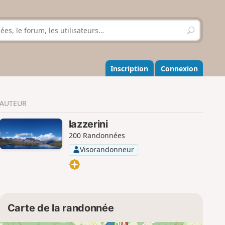
R
e
c
h
e
Inscription
Connexion
r
c
h
AUTEUR
e
r
lazzerini
200 Randonnées
Visorandonneur
Carte de la randonnée