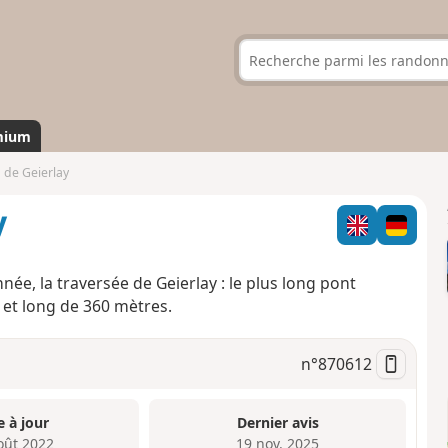
mium
de Geierlay
y
ée, la traversée de Geierlay : le plus long pont
 et long de 360 mètres.
n°
870612
e à jour
Dernier avis
oût 2022
19 nov. 2025