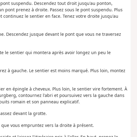
e pont suspendu. Descendez tout droit jusqu'au ponton,
un pont prenez à droite. Passez sous le pont suspendu. Plus
t continuez le sentier en face. Tenez votre droite jusqu'au
che. Descendez jusque devant le pont que vous ne traversez
ite le sentier qui montera après avoir longez un peu le
virez à gauche. Le sentier est moins marqué. Plus loin, montez
ier en épingle à cheveux. Plus loin, le sentier vire fortement. À
Burgberg, contournez l'abri et poursuivez vers la gauche dans
puits romain et son panneau explicatif.
assez devant la grotte.
 que vous empruntez vers la droite à présent.
ide et laissez l'itinéraire pris à l'aller. En haut, prenez le