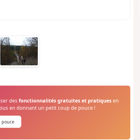
oser des
fonctionnalités gratuites et pratiques
en
us en donnant un petit coup de pouce !
e pouce