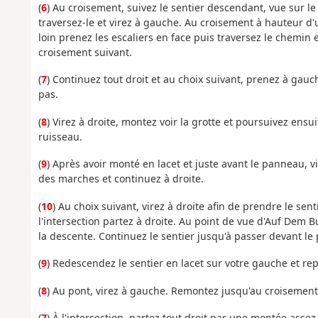
(
6
) Au croisement, suivez le sentier descendant, vue sur l
traversez-le et virez à gauche. Au croisement à hauteur d'
loin prenez les escaliers en face puis traversez le chemin e
croisement suivant.
(
7
) Continuez tout droit et au choix suivant, prenez à gau
pas.
(
8
) Virez à droite, montez voir la grotte et poursuivez ensu
ruisseau.
(
9
) Après avoir monté en lacet et juste avant le panneau, 
des marches et continuez à droite.
(
10
) Au choix suivant, virez à droite afin de prendre le sent
l'intersection partez à droite. Au point de vue d'Auf Dem 
la descente. Continuez le sentier jusqu'à passer devant le 
(
9
) Redescendez le sentier en lacet sur votre gauche et rep
(
8
) Au pont, virez à gauche. Remontez jusqu'au croisement
(
7
) À l'intersection, partez tout droit par une montée assez ra