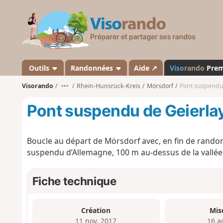
V
i
s
o
r
a
Outils
Randonnées
Aide ↗
Viso
rando
Pre
n
Visorando
•••
Rhein-Hunsrück-Kreis
Mörsdorf
Pont suspendu 
d
o
Pont suspendu de Geierla
Boucle au départ de Mörsdorf avec, en fin de randonn
suspendu d’Allemagne, 100 m au-dessus de la vallée
Fiche technique
Création
Mis
11 nov. 2017
16 a