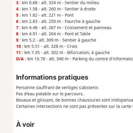
3
: km 0.68 - alt. 324 m - Sentier du milieu
4
: km 1.58 - alt. 260 m - Sentier à droite
5
: km 1.82 - alt. 221 m - Pont
6
: km 2.83 - alt. 250 m - Fourche à gauche
7
: km 4.48 - alt. 287 m - Croisement et panneau
8
: km 4.91 - alt. 264 m - Pont et Table
9
: km 5.2 - alt. 309 m - Sentier à gauche
10
: km 5.51 - alt. 328 m - Croix
11
: km 7.35 - alt. 302 m - Bifurcation, à gauche
D/A
: km 10.78 - alt. 340 m - Parking du centre d'informati
Informations pratiques
Personne souffrant de vertiges s'abstenir.
Pas d'eau potable sur le parcours.
Boueux et glissant, de bonnes chaussures sont indispensa
Certaines intersections ne sont pas présentes sur la carte
À voir