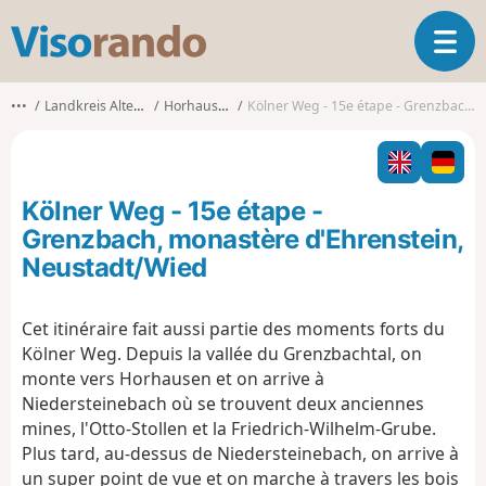
V
O
i
u
s
v
o
•••
Landkreis Altenkirchen (Westerwald)
Horhausen (Westerwald)
Kölner Weg - 15e étape - Grenzbach, monastère d'Ehrenstein, Neustadt/Wied
r
r
i
a
r
n
l
d
Kölner Weg - 15e étape -
a
o
n
Grenzbach, monastère d'Ehrenstein,
a
Neustadt/Wied
v
i
g
Cet itinéraire fait aussi partie des moments forts du
a
Kölner Weg. Depuis la vallée du Grenzbachtal, on
t
monte vers Horhausen et on arrive à
i
Niedersteinebach où se trouvent deux anciennes
o
mines, l'Otto-Stollen et la Friedrich-Wilhelm-Grube.
n
Plus tard, au-dessus de Niedersteinebach, on arrive à
un super point de vue et on marche à travers les bois