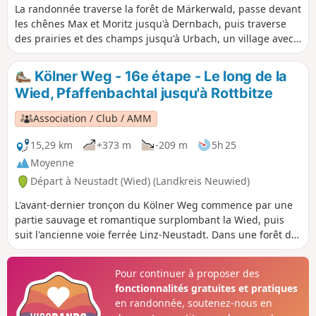
La randonnée traverse la forêt de Märkerwald, passe devant
les chênes Max et Moritz jusqu'à Dernbach, puis traverse
des prairies et des champs jusqu'à Urbach, un village avec
une église qui rappelle la chapelle palatine d'Aix-la-
Chapelle. Après Urbach, une belle forêt de hêtres nous
Kölner Weg - 16e étape - Le long de la
accueille. On arrive à Linkenbach, dont la rue principale
Wied, Pfaffenbachtal jusqu'à Rottbitze
porte le nom du chemin qui traverse le village : le Kölner
Weg. En passant par la vallée du Linkenbach, on arrive dans
Association / Club / AMM
la vallée du Grenzbach et au moulin du Grenzbach.
15,29 km
+373 m
-209 m
5h 25
Moyenne
Départ à Neustadt (Wied) (Landkreis Neuwied)
L'avant-dernier tronçon du Kölner Weg commence par une
partie sauvage et romantique surplombant la Wied, puis
suit l'ancienne voie ferrée Linz-Neustadt. Dans une forêt de
feuillus, on monte jusqu'à Rüddel, où on peut profiter d'une
belle vue. Plus tard, on descend en pente raide vers
Pour continuer à proposer des
Hammerhof et continue à travers la vallée du Pfaffenbach.
fonctionnalités gratuites et pratiques
En longeant le Windhagenerbach, on arrive à Windhagen
en randonnée, soutenez-nous en
avec sa belle église Saint-Barthélemy. La balade se termine