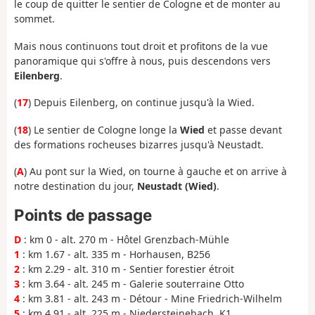
le coup de quitter le sentier de Cologne et de monter au
sommet.
Mais nous continuons tout droit et profitons de la vue
panoramique qui s'offre à nous, puis descendons vers
Eilenberg
.
(
17
) Depuis Eilenberg, on continue jusqu'à la Wied.
(
18
) Le sentier de Cologne longe la
Wied
et passe devant
des formations rocheuses bizarres jusqu'à Neustadt.
(
A
) Au pont sur la Wied, on tourne à gauche et on arrive à
notre destination du jour,
Neustadt (Wied)
.
Points de passage
D
: km 0 - alt. 270 m - Hôtel Grenzbach-Mühle
1
: km 1.67 - alt. 335 m - Horhausen, B256
2
: km 2.29 - alt. 310 m - Sentier forestier étroit
3
: km 3.64 - alt. 245 m - Galerie souterraine Otto
4
: km 3.81 - alt. 243 m - Détour - Mine Friedrich-Wilhelm
5
: km 4.91 - alt. 225 m - Niedersteinebach, K1