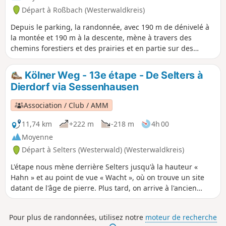
Départ à Roßbach (Westerwaldkreis)
Depuis le parking, la randonnée, avec 190 m de dénivelé à
la montée et 190 m à la descente, mène à travers des
chemins forestiers et des prairies et en partie sur des
sentiers étroits autour de Rossbach. Ce circuit n'est pas
balisé, mais il suit en partie l'un des sentiers de randonnée
Kölner Weg - 13e étape - De Selters à
de Rossbach.
Dierdorf via Sessenhausen
Association / Club / AMM
11,74 km
+222 m
-218 m
4h 00
Moyenne
Départ à Selters (Westerwald) (Westerwaldkreis)
L'étape nous mène derrière Selters jusqu'à la hauteur «
Hahn » et au point de vue « Wacht », où on trouve un site
datant de l'âge de pierre. Plus tard, on arrive à l'ancien
cimetière juif de Selters et on apprend pourquoi beaucoup
d'habitants de Sessenhausen étaient des « Landgänger »
Pour plus de randonnées, utilisez notre
moteur de recherche
(migrants saisonniers), on passe devant un biotope au bord