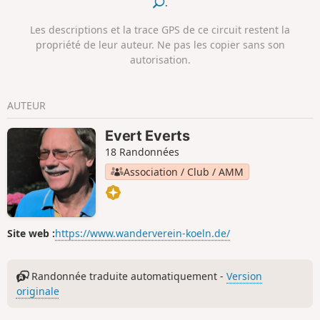
.
du Holzbach et on arrive à Dierdorf à travers une
magnifique forêt de hêtres.
Les descriptions et la trace GPS de ce circuit restent la
propriété de leur auteur. Ne pas les copier sans son
autorisation.
AUTEUR
Evert Everts
18 Randonnées
Association / Club / AMM
Site web :
https://www.wanderverein-koeln.de/
Randonnée traduite automatiquement -
Version
originale