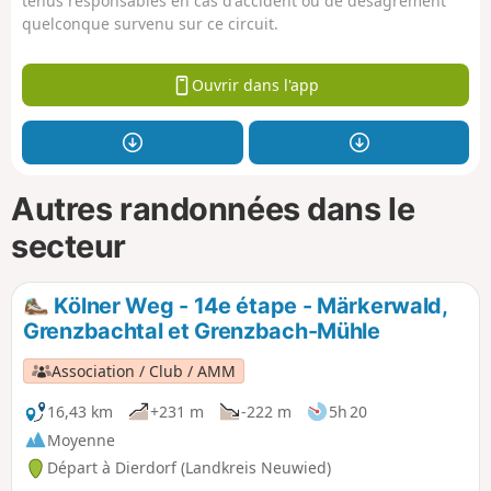
tenus responsables en cas d'accident ou de désagrément
quelconque survenu sur ce circuit.
Ouvrir dans l'app
Autres randonnées dans le
secteur
Kölner Weg - 14e étape - Märkerwald,
Grenzbachtal et Grenzbach-Mühle
Association / Club / AMM
16,43 km
+231 m
-222 m
5h 20
Moyenne
Départ à Dierdorf (Landkreis Neuwied)