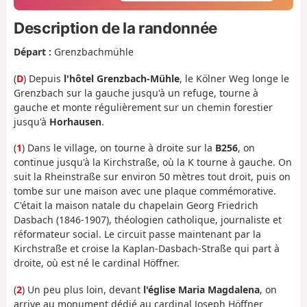
Description de la randonnée
Départ :
Grenzbachmühle
(
D
) Depuis
l'hôtel Grenzbach-Mühle
, le Kölner Weg longe le
Grenzbach sur la gauche jusqu'à un refuge, tourne à
gauche et monte régulièrement sur un chemin forestier
jusqu'à
Horhausen
.
(
1
) Dans le village, on tourne à droite sur la
B256
, on
continue jusqu'à la Kirchstraße, où la K tourne à gauche. On
suit la Rheinstraße sur environ 50 mètres tout droit, puis on
tombe sur une maison avec une plaque commémorative.
C'était la maison natale du chapelain Georg Friedrich
Dasbach (1846-1907), théologien catholique, journaliste et
réformateur social. Le circuit passe maintenant par la
Kirchstraße et croise la Kaplan-Dasbach-Straße qui part à
droite, où est né le cardinal Höffner.
(
2
) Un peu plus loin, devant
l'église Maria Magdalena
, on
arrive au monument dédié au cardinal Joseph Höffner