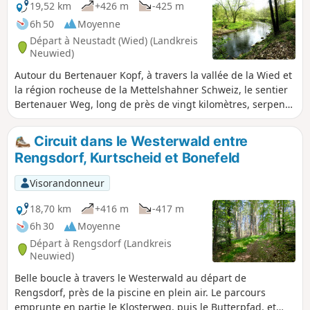
offre une vue imprenable sur cette partie du Westerwald.
19,52 km
+426 m
-425 m
6h 50
Moyenne
Départ à Neustadt (Wied) (Landkreis
Neuwied)
Autour du Bertenauer Kopf, à travers la vallée de la Wied et
la région rocheuse de la Mettelshahner Schweiz, le sentier
Bertenauer Weg, long de près de vingt kilomètres, serpente
à travers le parc naturel Rhin-Westerwald. L'itinéraire longe
plusieurs fois de petits cours d'eau et descend dans des
Circuit dans le Westerwald entre
vallées encaissées. Un petit détour par la route principale
Rengsdorf, Kurtscheid et Bonefeld
vers le monastère d'Ehrenstein et les ruines du château du
même nom vaut le détour.
Visorandonneur
18,70 km
+416 m
-417 m
6h 30
Moyenne
Départ à Rengsdorf (Landkreis
Neuwied)
Belle boucle à travers le Westerwald au départ de
Rengsdorf, près de la piscine en plein air. Le parcours
emprunte en partie le Klosterweg, puis le Butterpfad, et