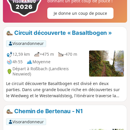
donnant un petit coup de pouce !
à Rottbitze.
Je donne un coup de pouce
Circuit découverte « Basaltbogen »
Visorandonneur
12,59 km
+475 m
-470 m
4h 55
Moyenne
Départ à Roßbach (Landkreis
Neuwied)
Le circuit découverte Basaltbogen est divisé en deux
parties. Dans une grande boucle riche en découvertes sur
le Wiedweg et le Westerwaldsteig, l'itinéraire traverse la
vallée de la Wied et les montagnes du Wied. Une autre
petite boucle mène de la vallée du Masbach au cône
Chemin de Bertenau - N1
volcanique du Rossbacher Häubchen, qui offre une vue
imprenable. Le point culminant de la randonnée est
Visorandonneur
l'ascension du Rossbacher Häubchen, visible de loin, qui