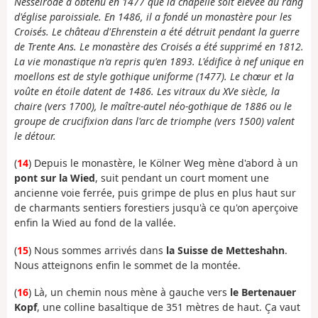
Nesselrode a obtenu en 1477 que la chapelle soit élevée au rang
d'église paroissiale. En 1486, il a fondé un monastère pour les
Croisés. Le château d'Ehrenstein a été détruit pendant la guerre
de Trente Ans. Le monastère des Croisés a été supprimé en 1812.
La vie monastique n'a repris qu'en 1893. L'édifice à nef unique en
moellons est de style gothique uniforme (1477). Le chœur et la
voûte en étoile datent de 1486. Les vitraux du XVe siècle, la
chaire (vers 1700), le maître-autel néo-gothique de 1886 ou le
groupe de crucifixion dans l'arc de triomphe (vers 1500) valent
le détour.
(
14
) Depuis le monastère, le Kölner Weg mène d'abord à un
pont sur la Wied
, suit pendant un court moment une
ancienne voie ferrée, puis grimpe de plus en plus haut sur
de charmants sentiers forestiers jusqu'à ce qu'on aperçoive
enfin la Wied au fond de la vallée.
(
15
) Nous sommes arrivés dans
la Suisse de Metteshahn
.
Nous atteignons enfin le sommet de la montée.
(
16
) Là, un chemin nous mène à gauche vers
le Bertenauer
Kopf
, une colline basaltique de 351 mètres de haut. Ça vaut