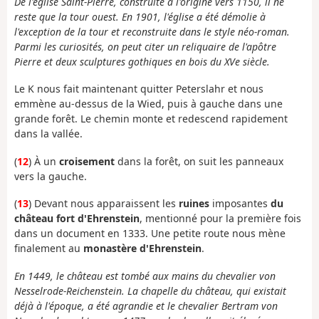
De l'église Saint-Pierre, construite à l'origine vers 1150, il ne
reste que la tour ouest. En 1901, l'église a été démolie à
l'exception de la tour et reconstruite dans le style néo-roman.
Parmi les curiosités, on peut citer un reliquaire de l'apôtre
Pierre et deux sculptures gothiques en bois du XVe siècle.
Le K nous fait maintenant quitter Peterslahr et nous
emmène au-dessus de la Wied, puis à gauche dans une
grande forêt. Le chemin monte et redescend rapidement
dans la vallée.
(
12
) À un
croisement
dans la forêt, on suit les panneaux
vers la gauche.
(
13
) Devant nous apparaissent les
ruines
imposantes
du
château fort d'Ehrenstein
, mentionné pour la première fois
dans un document en 1333. Une petite route nous mène
finalement au
monastère d'Ehrenstein
.
En 1449, le château est tombé aux mains du chevalier von
Nesselrode-Reichenstein. La chapelle du château, qui existait
déjà à l'époque, a été agrandie et le chevalier Bertram von