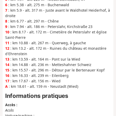
6
: km 5.38 - alt. 275 m - Buchenwald
7
: km 5.9 - alt. 317 m - Juste avant le Waldhotel Heiderhof, à
droite
8
: km 6.77 - alt. 297 m - Chêne
9
: km 7.94 - alt. 186 m - Peterslahr, Kirchstraße 23
10
: km 8.17 - alt. 172 m - Cimetière de Peterslahr et église
Saint-Pierre
11
: km 10.88 - alt. 267 m - Querweg, à gauche
12
: km 13.2 - alt. 172 m - Ruines du château et monastère
d'Ehrenstein
13
: km 13.59 - alt. 164 m - Pont sur la Wied
14
: km 14.88 - alt. 236 m - Metteshahner Schweiz
15
: km 15.57 - alt. 296 m - Détour par le Bertenauer Kopf
16
: km 16.33 - alt. 239 m - Eilenberg
17
: km 17.67 - alt. 156 m - Wied
A
: km 18.61 - alt. 159 m - Neustadt (Wied)
Informations pratiques
Accès :
Accès
Voiture/parking :