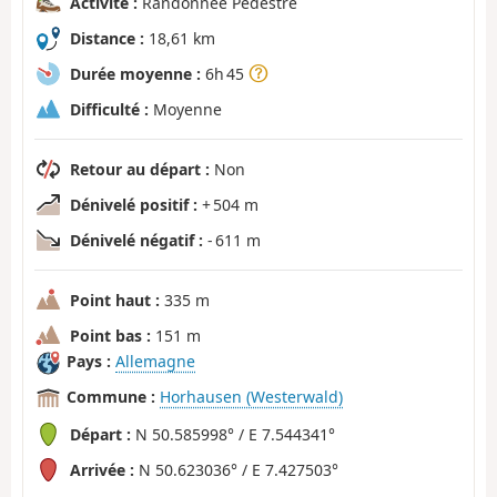
Activité :
Randonnée Pédestre
Distance :
18,61 km
Durée moyenne :
6h 45
Difficulté :
Moyenne
Retour au départ :
Non
Dénivelé positif :
+ 504 m
Dénivelé négatif :
- 611 m
Point haut :
335 m
Point bas :
151 m
Pays :
Allemagne
Commune :
Horhausen (Westerwald)
Départ :
N 50.585998° / E 7.544341°
Arrivée :
N 50.623036° / E 7.427503°