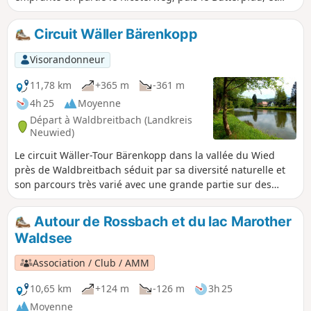
passe devant la tour panoramique de Kurtscheid. De larges
chemins forestiers alternent avec des sentiers étroits.
Circuit Wäller Bärenkopp
Visorandonneur
11,78 km
+365 m
-361 m
4h 25
Moyenne
Départ à Waldbreitbach (Landkreis
Neuwied)
Le circuit Wäller-Tour Bärenkopp dans la vallée du Wied
près de Waldbreitbach séduit par sa diversité naturelle et
son parcours très varié avec une grande partie sur des
sentiers. Alors que la première partie de l'itinéraire traverse
principalement une forêt clairsemée, la deuxième partie
Autour de Rossbach et du lac Marother
mène à travers les hauteurs panoramiques du Westerwald.
Waldsee
L'itinéraire est également intéressant d'un point de vue
historique. Les vues panoramiques depuis le rocher du
Association / Club / AMM
Bärenkopp sont le clou du circuit.
10,65 km
+124 m
-126 m
3h 25
Moyenne