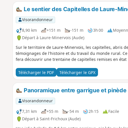
Le sentier des Capitelles de Laure-Min
Visorandonneur
8,90 km
+151 m
-151 m
3h 00
Moyenn
Départ à Laure-Minervois (Aude)
Sur le territoire de Laure-Minervois, les capitelles, abris 
témoignages de l'histoire et du travail du monde rural. Ce
fera découvrir une trentaine de capitelles remises en état p
Télécharger le PDF
Télécharger le GPX
Panoramique entre garrigue et pinède 
Visorandonneur
7,31 km
+55 m
-54 m
2h 15
Facile
Départ à Saint-Frichoux (Aude)