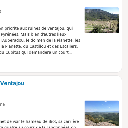
e
n priorité aux ruines de Ventajou, qui
Pyrénées. Mais bien d'autres lieux
 l'Auberadou, le dolmen de la Planette, les
a Planette, du Castillou et des Escaliers,
e du Cubitus qui demandera un court
rée de senteurs conclura
 Ventajou
ne
et de voir le hameau de Biot, sa carrière
ra quatre au cours de la randonnée), on