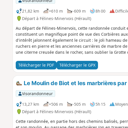
Visorandonneur
21,82 km
+610 m
-609 m
8h 00
Difficil
Départ à Félines-Minervois (Hérault)
Au départ de Félines-Minervois, cette randonnée conduit e
constituent un magnifique point de vue des Corbières aux 
d'intérêt jalonnent également le circuit : le joli hameau de
ruchers en pierre et les anciennes carrières de marbre de l
une citerne creusée dans le rocher, sans oublier la Grott
détour. Enfin, la traversée d'une somptueuse pinède satu
harmonieusement ce périple.
Télécharger le PDF
Télécharger le GPX
Le Moulin de Biot et les marbrières par
Visorandonneur
13,27 km
+506 m
-505 m
5h 15
Moyen
Départ à Félines-Minervois (Hérault)
Cette randonnée, en partie hors des chemins balisés, perm
et son moulin. Au passage des marbrières (on en traverse