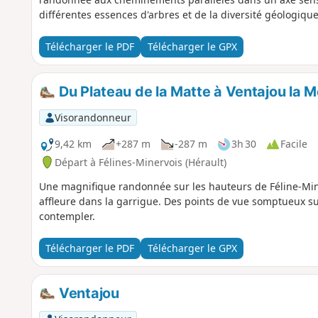
différentes essences d'arbres et de la diversité géologique 
Télécharger le PDF
Télécharger le GPX
Du Plateau de la Matte à Ventajou la 
Visorandonneur
9,42 km
+287 m
-287 m
3h 30
Facile
Départ à Félines-Minervois (Hérault)
Une magnifique randonnée sur les hauteurs de Féline-Mine
affleure dans la garrigue. Des points de vue somptueux su
contempler.
Télécharger le PDF
Télécharger le GPX
Ventajou