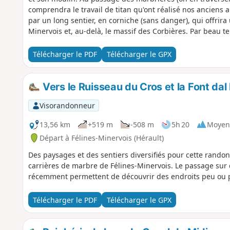
comprendra le travail de titan qu'ont réalisé nos anciens 
par un long sentier, en corniche (sans danger), qui offrira
Minervois et, au-delà, le massif des Corbières. Par beau 
dans le lointain.
Télécharger le PDF
Télécharger le GPX
Vers le Ruisseau du Cros et la Font dal
Visorandonneur
13,56 km
+519 m
-508 m
5h 20
Moyen
Départ à Félines-Minervois (Hérault)
Des paysages et des sentiers diversifiés pour cette rando
carrières de marbre de Félines-Minervois. Le passage sur
récemment permettent de découvrir des endroits peu ou 
Télécharger le PDF
Télécharger le GPX