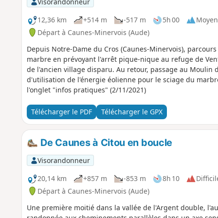
Visorandonneur
12,36 km
+514 m
-517 m
5h 00
Moyen
Départ à Caunes-Minervois (Aude)
Depuis Notre-Dame du Cros (Caunes-Minervois), parcours 
marbre en prévoyant l'arrêt pique-nique au refuge de Vent
de l'ancien village disparu. Au retour, passage au Moulin 
d'utilisation de l'énergie éolienne pour le sciage du marb
l'onglet "infos pratiques" (2/11/2021)
Télécharger le PDF
Télécharger le GPX
De Caunes à Citou en boucle
Visorandonneur
20,14 km
+857 m
-853 m
8h 10
Difficil
Départ à Caunes-Minervois (Aude)
Une première moitié dans la vallée de l'Argent double, l'au
randonnée aux cheminements parallèles dans un axe sen