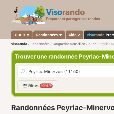
V
i
s
o
r
a
Outils
Randonnées
Aide ↗
Viso
rando
Pre
n
Visorando
Randonnées
Languedoc-Roussillon
Aude
Peyriac-M
d
o
Trouver une randonnée Peyriac-Mine
Filtres
NOUVEAU
Randonnées Peyriac-Minervo