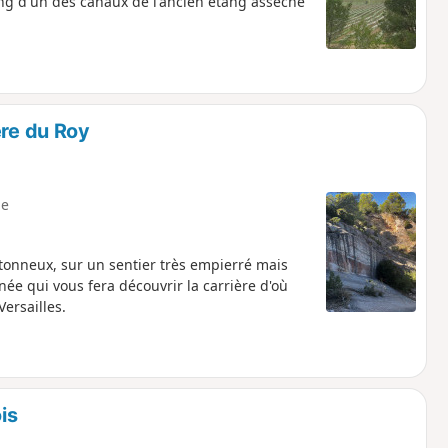
ong d'un des canaux de l'ancien étang asséché
ère du Roy
e
cotonneux, sur un sentier très empierré mais
née qui vous fera découvrir la carrière d'où
ersailles.
is