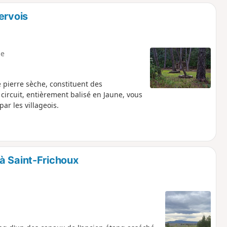
o
a
ervois
i
m
p
e
de pierre sèche, constituent des
 circuit, entièrement balisé en Jaune, vous
ar les villageois.
à Saint-Frichoux