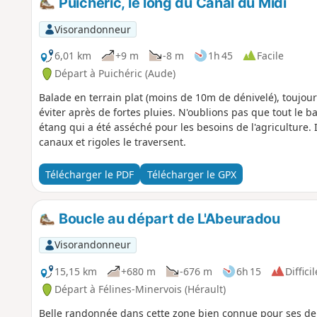
Puichéric, le long du Canal du Midi
Visorandonneur
6,01 km
+9 m
-8 m
1h 45
Facile
Départ à Puichéric (Aude)
Balade en terrain plat (moins de 10m de dénivelé), toujours 
éviter après de fortes pluies. N'oublions pas que tout le ba
étang qui a été asséché pour les besoins de l'agriculture. 
canaux et rigoles le traversent.
Télécharger le PDF
Télécharger le GPX
Boucle au départ de L'Abeuradou
Visorandonneur
15,15 km
+680 m
-676 m
6h 15
Difficil
Départ à Félines-Minervois (Hérault)
Belle randonnée dans cette zone bien connue pour ses de