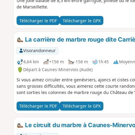
Une jolie balade de 8,5 km entre garrigue, pinède ou le l
de Marseillette.
Télécharger le PDF
Télécharger le GPX
La carrière de marbre rouge dite Carri
Visorandonneur
4,64 km
+156 m
-156 m
1h 45
Moyenn
Départ à Caunes-Minervois (Aude)
Si vous aimez circuler entre genévriers, ajoncs et cistes 
sans grosses difficultés, vous aimerez cette courte randon
sont sorties les colonnes de marbre rouge du Château de V
Télécharger le PDF
Télécharger le GPX
Le circuit du marbre à Caunes-Minervo