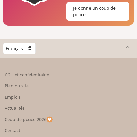
Je donne un coup de
pouce
C
R
h
e
o
t
i
o
s
CGU et confidentialité
u
i
r
s
Plan du site
e
s
n
e
Emplois
h
z
Actualités
a
u
u
n
Coup de pouce 2026
t
p
a
Contact
y