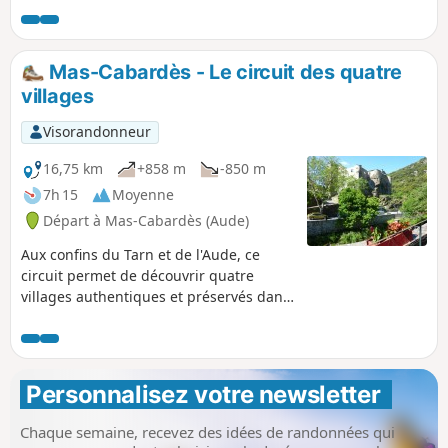
Mas-Cabardès - Le circuit des quatre
villages
Visorandonneur
16,75 km
+858 m
-850 m
7h 15
Moyenne
Départ à Mas-Cabardès (Aude)
Aux confins du Tarn et de l'Aude, ce
circuit permet de découvrir quatre
villages authentiques et préservés dans
leur écrin de verdure : Mas-Cabardès
qui est le point de départ, Roquefère et
son château, Miraval et La Tourette.
Effectuée en grande majorité en sous-
Personnalisez votre newsletter 
bois, la randonnée offre cependant
dans sa première partie des vues
Chaque semaine, recevez des idées de randonnées qui
magnifiques sur la plaine