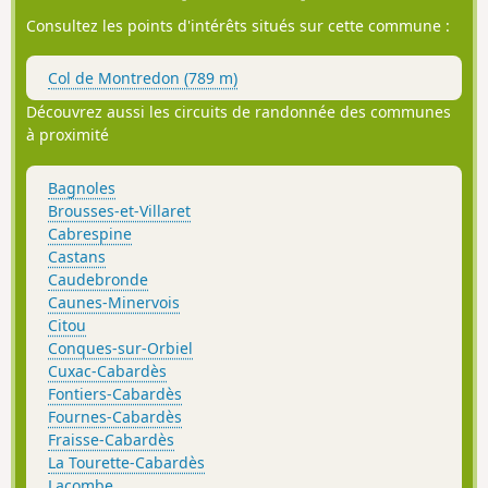
les psoas et les quadriceps.
Consultez les points d'intérêts situés sur cette commune :
Col de Montredon (789 m)
Découvrez aussi les circuits de randonnée des communes
à proximité
Bagnoles
Brousses-et-Villaret
Cabrespine
Castans
Caudebronde
Caunes-Minervois
Citou
Conques-sur-Orbiel
Cuxac-Cabardès
Fontiers-Cabardès
Fournes-Cabardès
Fraisse-Cabardès
La Tourette-Cabardès
Lacombe