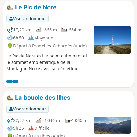
dernière guerre.
Le Pic de Nore
Visorandonneur
17,29 km
+666 m
-664 m
6h 50
Moyenne
Départ à Pradelles-Cabardès (Aude)
Le Pic de Nore est le point culminant et
le sommet emblématique de la
Montagne Noire avec son émetteur
repérable à des dizaines de kilomètres à
la ronde. Le circuit décrit ici permet de
réaliser son ascension sans aucune
difficulté en passant par plusieurs
La boucle des Ilhes
points de vue exceptionnels sur la
chaîne pyrénéenne. Deux menhirs en
Visorandonneur
bordure de chemin et la visite
d'anciennes glacières à Pradelles-
22,57 km
+1 046 m
-1 046 m
Cabardès complètent agréablement
9h 25
Difficile
cette randonnée variée en moyenne
Départ à Les Ilhes (Aude)