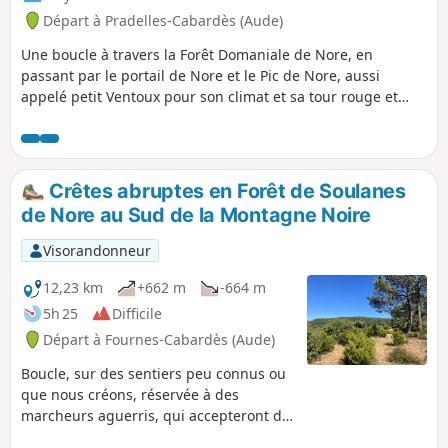
Départ à Pradelles-Cabardès (Aude)
Une boucle à travers la Forêt Domaniale de Nore, en
passant par le portail de Nore et le Pic de Nore, aussi
appelé petit Ventoux pour son climat et sa tour rouge et
blanche de télécommunications. La montée à travers les
forêts de conifères et de hêtres est douce, la descente vers
Pradelles-Cabardès est raide ! En hiver, possibilité de faire
tout ou partie du parcours à raquettes selon les conditions
Crêtes abruptes en Forêt de Soulanes
d'enneigement. Attention, un gué à passer !
de Nore au Sud de la Montagne Noire
Visorandonneur
12,23 km
+662 m
-664 m
5h 25
Difficile
Départ à Fournes-Cabardès (Aude)
Boucle, sur des sentiers peu connus ou
que nous créons, réservée à des
marcheurs aguerris, qui accepteront de
suivre la trace GPX, et ne redouteront