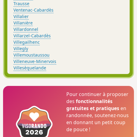
Trausse
Ventenac-Cabardès
Villalier
Villanière
Villardonnel
Villarzel-Cabardès
Villegailhenc
Villegly
Villemoustaussou
Villeneuve-Minervois
Villesèquelande
Pour continuer à proposer
des
fonctionnalités
gratuites et pratiques
en
randonnée, soutenez-nous
en donnant un petit coup
de pouce !