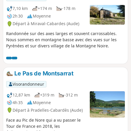
7,10 km
+174 m
-178 m
2h 30
Moyenne
Départ à Miraval-Cabardes (Aude)
Randonnée sur des axes larges et souvent carrossables.
Nous sommes en montagne basse avec des vues sur les
Pyrénées et sur divers village de la Montagne Noire.
Le Pas de Montsarrat
Visorandonneur
12,87 km
+319 m
-312 m
4h 35
Moyenne
Départ à Pradelles-Cabardès (Aude)
Face au Pic de Nore qui a vu passer le
Tour de France en 2018, les