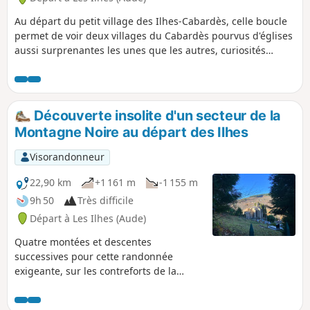
altitude.
Au départ du petit village des Ilhes-Cabardès, celle boucle
permet de voir deux villages du Cabardès pourvus d'églises
aussi surprenantes les unes que les autres, curiosités
principales de ces petites communes un peu perdues dans
des coins de la Montagne Noire.
Découverte insolite d'un secteur de la
Montagne Noire au départ des Ilhes
Visorandonneur
22,90 km
+1 161 m
-1 155 m
9h 50
Très difficile
Départ à Les Ilhes (Aude)
Quatre montées et descentes
successives pour cette randonnée
exigeante, sur les contreforts de la
Montagne Noire. Elle permet de
découvrir des endroits et des vues très