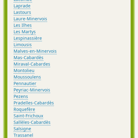
Laprade
Lastours
Laure-Minervois
Les Ilhes
Les Martys
Lespinassière
Limousis
Malves-en-Minervois
Mas-Cabardès
Miraval-Cabardes
Montolieu
Moussoulens
Pennautier
Peyriac-Minervois
Pezens
Pradelles-Cabardès
Roquefère
Saint-Frichoux
Sallèles-Cabardès
Salsigne
Trassanel