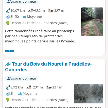
Visorandonneur
10,07 km
+332 m
-327 m
3h 50
Moyenne
Départ à Pradelles-Cabardès (Aude)
Cette randonnées est à faire au printemps
par beau temps afin de profiter des
magnifiques points de vue sur les Pyrénées,
la plaine carcassonnaise et le mazametain.
Vous aurez l'occasion de voir également une
glacière et de petits menhirs. La végétation
est variée : tantôt type méditerranéen, tantôt
Tour du Bois du Nouret à Pradelles-
type plutôt montagnard. Cette randonnée
Cabardès
est partiellement balisée avec un trait Jaune,
un trait Vert et un point Jaune.
Visorandonneur
8,92 km
+231 m
-237 m
3h
Moyenne
Départ à Pradelles-Cabardès (Aude)
Petite randonnée sur les pentes de la Montagne noire, très