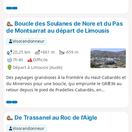
village typique de Pradelles Cabardès.
Elle se fait principalement en forêts de
hêtres avec des débouchés sur des
landes offrant de superbes panoramas,
Boucle des Soulanes de Nore et du Pas
au Sud sur la chaîne des Pyrénées et au
de Montsarrat au départ de Limousis
Nord sur l'Espinouse. Outre le Pic de
Nore d'où la vue à 360° est grandiose,
Visorandonneur
ce circuit permet de visiter la "Cabane
d'Hélène" des menhirs, et les fameuses
20,25 km
+661 m
-659 m
glacières de Pradelles.
7h 40
Difficile
Départ à Limousis (Aude)
Des paysages grandioses à la frontière du Haut-Cabardès et
du Minervois pour une boucle, qui emprunte le GR®36 au
retour depuis le pied de Pradelles-Cabardès, en
empruntant une ancienne voie romaine. Des paysages
grandioses à couper le souffle, sauf celui de la Tramontane.
De Trassanel au Roc de l'Aigle
Visorandonneur