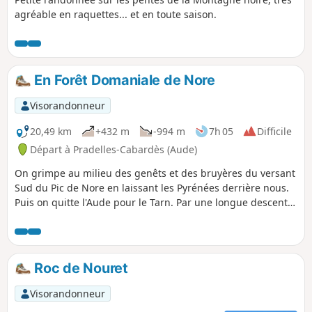
agréable en raquettes... et en toute saison.
En Forêt Domaniale de Nore
Visorandonneur
20,49 km
+432 m
-994 m
7h 05
Difficile
Départ à Pradelles-Cabardès (Aude)
On grimpe au milieu des genêts et des bruyères du versant
Sud du Pic de Nore en laissant les Pyrénées derrière nous.
Puis on quitte l'Aude pour le Tarn. Par une longue descente
du versant Nord de la Montagne Noire en Forêt Domaniale
de Nore, les panoramas s'ouvrent alors sur le bassin de
Mazamet, le Sidobre et les Monts de Lacaune. On débouche
ensuite sur les Gorges de l'Arnette dont la source se trouve
Roc de Nouret
au départ de cette étape pour découvrir la vertigineuse
passerelle de Mazamet.
Visorandonneur