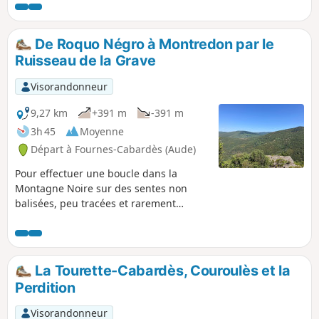
pas d'emprunter des sentiers peu
marqués, non balisés pour la plupart.
De Roquo Négro à Montredon par le
Ruisseau de la Grave
Visorandonneur
9,27 km
+391 m
-391 m
3h 45
Moyenne
Départ à Fournes-Cabardès (Aude)
Pour effectuer une boucle dans la
Montagne Noire sur des sentes non
balisées, peu tracées et rarement
empruntées, nous avons ouvert
quelques portions de sentiers qui nous
ont permis de vivre un moment insolite
dans un secteur méconnu. Si vous
La Tourette-Cabardès, Couroulès et la
aimez l'aventure, n'oubliez pas de partir
Perdition
avec la trace GPX !
Visorandonneur