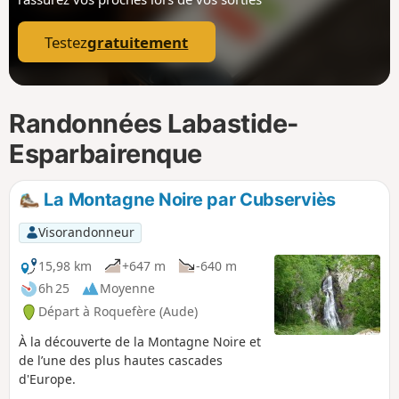
p
Testez
gratuitement
Randonnées Labastide-
Esparbairenque
La Montagne Noire par Cubserviès
Visorandonneur
15,98 km
+647 m
-640 m
6h 25
Moyenne
Départ à Roquefère (Aude)
À la découverte de la Montagne Noire et
de l’une des plus hautes cascades
d'Europe.