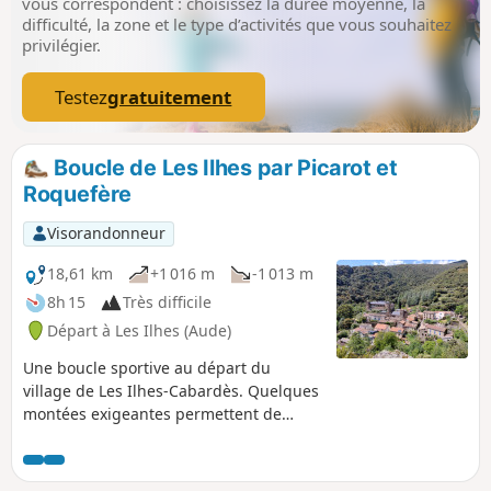
vous correspondent : choisissez la durée moyenne, la
carcassonnaise, les Corbières et les
difficulté, la zone et le type d’activités que vous souhaitez
Pyrénées en toile de fond.
privilégier.
Testez
gratuitement
Boucle de Les Ilhes par Picarot et
Roquefère
Visorandonneur
18,61 km
+1 016 m
-1 013 m
8h 15
Très difficile
Départ à Les Ilhes (Aude)
Une boucle sportive au départ du
village de Les Ilhes-Cabardès. Quelques
montées exigeantes permettent de
découvrir une nature et des massifs
sauvages dans cette zone de montagne
occupée par le Maquis lors de la