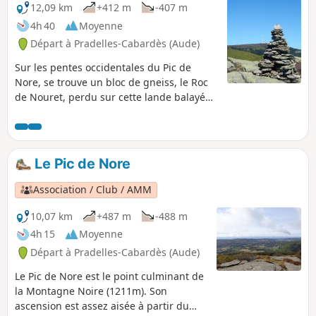
12,09 km
+412 m
-407 m
4h 40
Moyenne
Départ à Pradelles-Cabardès (Aude)
Sur les pentes occidentales du Pic de
Nore, se trouve un bloc de gneiss, le Roc
de Nouret, perdu sur cette lande balayée
par les vents, où genêts et épineux se
partagent l'espace. Plus haut, le Bois de
Combe Escure qui domine le ravin
éponyme, frontière entre Aude et Tarn,
Le Pic de Nore
marque la limite du partage des eaux
entre Atlantique et Méditerranée. Retour
Association / Club / AMM
tranquille au village par la piste forestière
des Bayours.
10,07 km
+487 m
-488 m
4h 15
Moyenne
Départ à Pradelles-Cabardès (Aude)
Le Pic de Nore est le point culminant de
la Montagne Noire (1211m). Son
ascension est assez aisée à partir du