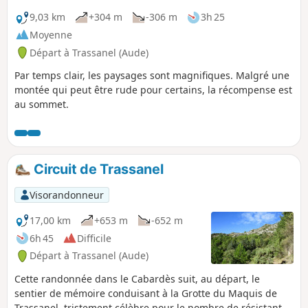
9,03 km
+304 m
-306 m
3h 25
Moyenne
Départ à Trassanel (Aude)
Par temps clair, les paysages sont magnifiques. Malgré une
montée qui peut être rude pour certains, la récompense est
au sommet.
Circuit de Trassanel
Visorandonneur
17,00 km
+653 m
-652 m
6h 45
Difficile
Départ à Trassanel (Aude)
Cette randonnée dans le Cabardès suit, au départ, le
sentier de mémoire conduisant à la Grotte du Maquis de
Trassanel, tristement célèbre pour le nombre de résistants