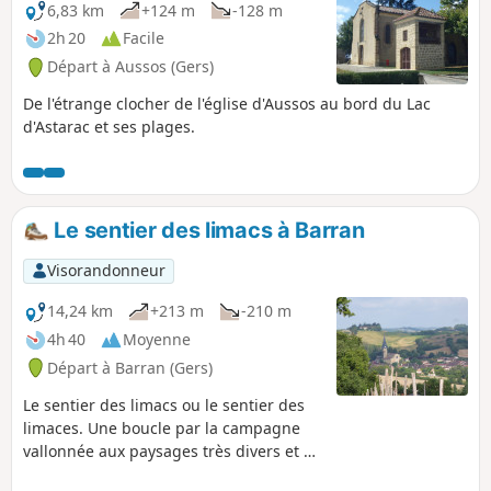
6,83 km
+124 m
-128 m
2h 20
Facile
Départ à Aussos (Gers)
De l'étrange clocher de l'église d'Aussos au bord du Lac
d'Astarac et ses plages.
Le sentier des limacs à Barran
Visorandonneur
14,24 km
+213 m
-210 m
4h 40
Moyenne
Départ à Barran (Gers)
Le sentier des limacs ou le sentier des
limaces. Une boucle par la campagne
vallonnée aux paysages très divers et de
belles vues sur la chaîne pyrénéenne