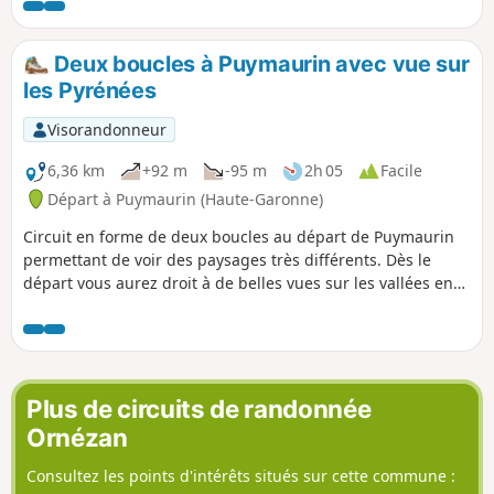
par temps clair. La randonnée se
déroule pour moitié sur des chemins
goudronnés avec très peu de
Deux boucles à Puymaurin avec vue sur
circulation.
les Pyrénées
Visorandonneur
6,36 km
+92 m
-95 m
2h 05
Facile
Départ à Puymaurin (Haute-Garonne)
Circuit en forme de deux boucles au départ de Puymaurin
permettant de voir des paysages très différents. Dès le
départ vous aurez droit à de belles vues sur les vallées en
direction du Nord puis sur la seconde boucle, de belles
vues sur les Pyrénées.
Plus de circuits de randonnée
Ornézan
Consultez les points d'intérêts situés sur cette commune :