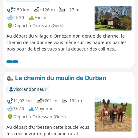
7,59 km
+126 m
-127 m
2h 30
Facile
Départ à Ornézan (Gers)
Au départ du village d'Ornézan non dénué de charme, le
chemin de randonnée vous mène sur les hauteurs par les
bois pour de belles vues sur la douceur des collines
gersoises. Une petite randonnée agréable.
Le chemin du moulin de Durban
Visorandonneur
11,02 km
+201 m
-194 m
3h 45
Moyenne
Départ à Orbessan (Gers)
Au départ d'Orbessan cette boucle vous
fera découvrir un patrimoine rural