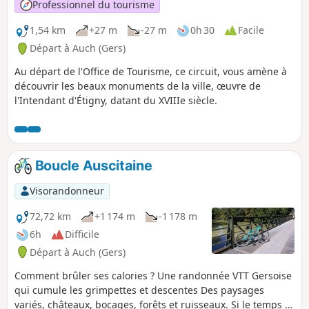
Professionnel du tourisme
1,54 km
+27 m
-27 m
0h 30
Facile
Départ à Auch (Gers)
Au départ de l'Office de Tourisme, ce circuit, vous amène à
découvrir les beaux monuments de la ville, œuvre de
l'Intendant d'Étigny, datant du XVIIIe siècle.
Boucle Auscitaine
Visorandonneur
72,72 km
+1 174 m
-1 178 m
6h
Difficile
Départ à Auch (Gers)
Comment brûler ses calories ? Une randonnée VTT Gersoise
qui cumule les grimpettes et descentes Des paysages
variés, châteaux, bocages, forêts et ruisseaux. Si le temps le