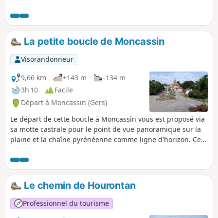
chemins de crête pour le retour.
La petite boucle de Moncassin
Visorandonneur
9,66 km
+143 m
-134 m
3h 10
Facile
Départ à Moncassin (Gers)
Le départ de cette boucle à Moncassin vous est proposé via
sa motte castrale pour le point de vue panoramique sur la
plaine et la chaîne pyrénéenne comme ligne d'horizon. Ce
circuit se veut champêtre avec un passage en sous-bois.
Le chemin de Hourontan
Professionnel du tourisme