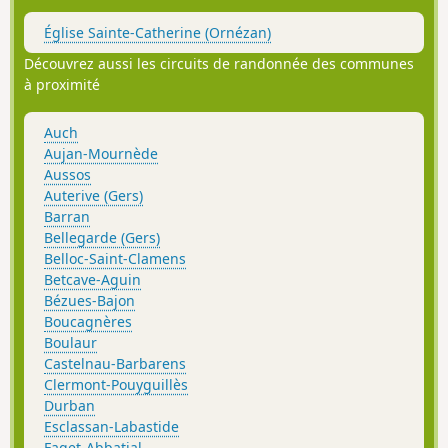
Église Sainte-Catherine (Ornézan)
Découvrez aussi les circuits de randonnée des communes
à proximité
Auch
Aujan-Mournède
Aussos
Auterive (Gers)
Barran
Bellegarde (Gers)
Belloc-Saint-Clamens
Betcave-Aguin
Bézues-Bajon
Boucagnères
Boulaur
Castelnau-Barbarens
Clermont-Pouyguillès
Durban
Esclassan-Labastide
Faget-Abbatial