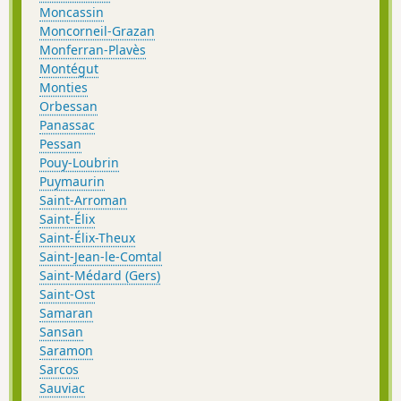
Moncassin
Moncorneil-Grazan
Monferran-Plavès
Montégut
Monties
Orbessan
Panassac
Pessan
Pouy-Loubrin
Puymaurin
Saint-Arroman
Saint-Élix
Saint-Élix-Theux
Saint-Jean-le-Comtal
Saint-Médard (Gers)
Saint-Ost
Samaran
Sansan
Saramon
Sarcos
Sauviac