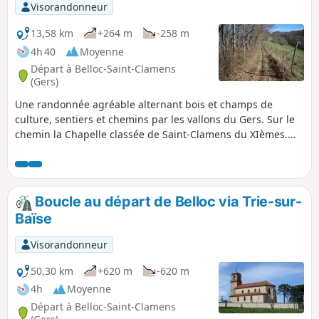
Visorandonneur
13,58 km
+264 m
-258 m
4h 40
Moyenne
Départ à Belloc-Saint-Clamens
(Gers)
Une randonnée agréable alternant bois et champs de
culture, sentiers et chemins par les vallons du Gers. Sur le
chemin la Chapelle classée de Saint-Clamens du XIèmes.
vaut un petit détour.
Boucle au départ de Belloc via Trie-sur-
Baïse
Visorandonneur
50,30 km
+620 m
-620 m
4h
Moyenne
Départ à Belloc-Saint-Clamens