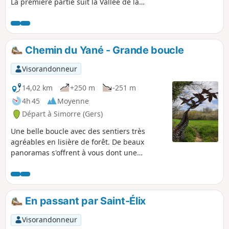
La première partie suit la Vallée de la
Gimone, le long des champs et dans des
bois puis le retour se fait le long des
crêtes avec de beaux panoramas.
Chemin du Yané - Grande boucle
Visorandonneur
14,02 km
+250 m
-251 m
4h 45
Moyenne
Départ à Simorre (Gers)
Une belle boucle avec des sentiers très
agréables en lisière de forêt. De beaux
panoramas s'offrent à vous dont une
superbe vue sur le village de Simorre et son
église fortifiée. Sur le circuit, la sculpture de
l'artiste japonnais Teruhisa symbolisant le
toit.
En passant par Saint-Élix
Visorandonneur