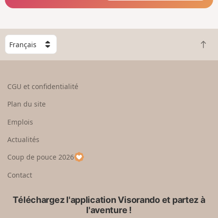
C
R
h
e
o
t
i
o
s
CGU et confidentialité
u
i
r
s
Plan du site
e
s
n
e
Emplois
h
z
Actualités
a
u
u
n
Coup de pouce 2026
t
p
a
Contact
y
s
Téléchargez l'application Visorando et partez à
l'aventure !