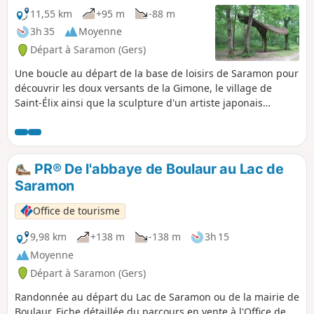
11,55 km
+95 m
-88 m
3h 35
Moyenne
Départ à Saramon (Gers)
Une boucle au départ de la base de loisirs de Saramon pour
découvrir les doux versants de la Gimone, le village de
Saint-Élix ainsi que la sculpture d'un artiste japonais
représentant le vent (Kazé en japonais).
PR® De l'abbaye de Boulaur au Lac de
Saramon
Office de tourisme
9,98 km
+138 m
-138 m
3h 15
Moyenne
Départ à Saramon (Gers)
Randonnée au départ du Lac de Saramon ou de la mairie de
Boulaur. Fiche détaillée du parcours en vente à l'Office de