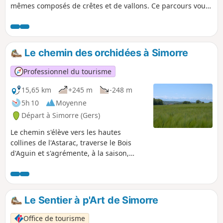
mêmes composés de crêtes et de vallons. Ce parcours vous
mène à Saint-Guiraud, village annexé à Castelnau en 1821.
Votre retour sur le village vous amène à découvrir en crête
des panoramas grandioses sur la campagne, la chaîne des
Pyrénées et les villages voisins.
Le chemin des orchidées à Simorre
Professionnel du tourisme
15,65 km
+245 m
-248 m
5h 10
Moyenne
Départ à Simorre (Gers)
Le chemin s'élève vers les hautes
collines de l'Astarac, traverse le Bois
d'Aguin et s'agrémente, à la saison,
d'orchidées sauvages.
Le Sentier à p'Art de Simorre
Office de tourisme