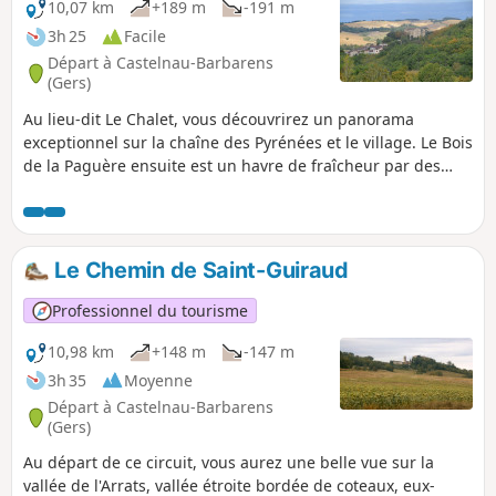
10,07 km
+189 m
-191 m
3h 25
Facile
Départ à Castelnau-Barbarens
(Gers)
Au lieu-dit Le Chalet, vous découvrirez un panorama
exceptionnel sur la chaîne des Pyrénées et le village. Le Bois
de la Paguère ensuite est un havre de fraîcheur par des
journées estivales. Plus loin, avant d’aboutir au Domaine
des Claux, le Bois de Labesse avec la vallée que vous
longerez, est aussi un endroit de beauté et de sérénité. Une
petite visite de Castelnau-Barbarens s'impose avant de
Le Chemin de Saint-Guiraud
repartir.
Professionnel du tourisme
10,98 km
+148 m
-147 m
3h 35
Moyenne
Départ à Castelnau-Barbarens
(Gers)
Au départ de ce circuit, vous aurez une belle vue sur la
vallée de l'Arrats, vallée étroite bordée de coteaux, eux-