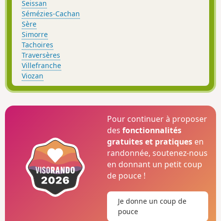
Seissan
Sémézies-Cachan
Sère
Simorre
Tachoires
Traversères
Villefranche
Viozan
Pour continuer à proposer
des
fonctionnalités
gratuites et pratiques
en
randonnée, soutenez-nous
en donnant un petit coup
de pouce !
Je donne un coup de
pouce