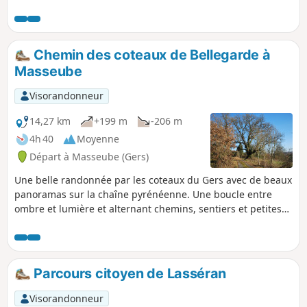
l'aqueduc qui achemine l'eau de la
montagne sur 70 km à travers la
Gascogne. La plus grande partie du
circuit se fait sur d'agréables petits
Chemin des coteaux de Bellegarde à
chemins bitumés. Par temps clair, un
Masseube
panorama sur la chaîne des Pyrénées
s'offre à vous.
Visorandonneur
14,27 km
+199 m
-206 m
4h 40
Moyenne
Départ à Masseube (Gers)
Une belle randonnée par les coteaux du Gers avec de beaux
panoramas sur la chaîne pyrénéenne. Une boucle entre
ombre et lumière et alternant chemins, sentiers et petites
routes. Une boucle à faire en toutes saisons mais qui prend
tout son charme au printemps ou en automne.
Parcours citoyen de Lasséran
Visorandonneur