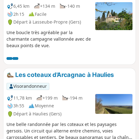
de 3€ minimum,reversée à la ligue, vous sera demandée au
6,45 km
+134 m
-140 m
départ. Ravitaillement au repère (6) de la carte.
2h 15
Facile
Départ à Lasseube-Propre (Gers)
Une boucle très agréable par la
charmante campagne vallonnée avec de
beaux points de vue.
Les coteaux d'Arcagnac à Haulies
Visorandonneur
11,78 km
+199 m
-194 m
3h 55
Moyenne
Départ à Haulies (Gers)
Une belle randonnée par les coteaux et les paysages
gersois. Un circuit qui alterne entre chemins, voies
carrossables et sentiers. De beaux panoramas sur la chaîne