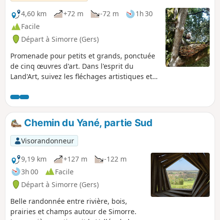
4,60 km
+72 m
-72 m
1h 30
Facile
Départ à Simorre (Gers)
Promenade pour petits et grands, ponctuée
de cinq œuvres d'art. Dans l'esprit du
Land'Art, suivez les fléchages artistiques et
découvrez des œuvres en matériaux
naturels et/ou de récupération, installées en
pleine nature.Ouvrez bien les yeux et
adopter un autre regard sur
Chemin du Yané, partie Sud
l'environnement.Plus de détails sur le
sentier auprès de l'Office de Tourisme
Visorandonneur
Coteaux Arrats Gimone
9,19 km
+127 m
-122 m
3h 00
Facile
Départ à Simorre (Gers)
Belle randonnée entre rivière, bois,
prairies et champs autour de Simorre.