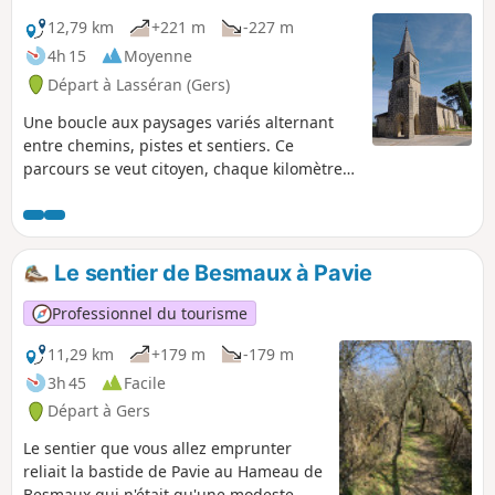
12,79 km
+221 m
-227 m
4h 15
Moyenne
Départ à Lasséran (Gers)
Une boucle aux paysages variés alternant
entre chemins, pistes et sentiers. Ce
parcours se veut citoyen, chaque kilomètre
parcouru est ponctué par un message
traitant du respect, de la différence, de la
tolérance, de la laïcité, un parcours
pédagogique à partager avec les enfants.
Le sentier de Besmaux à Pavie
Tout au long de la randonnée, des coins de
pause aménagés (n'oubliez pas le pique-
Professionnel du tourisme
nique), des points de vue sur la chaîne des
Pyrénées, une boucle agréable à faire en
11,29 km
+179 m
-179 m
famille, en groupe.
3h 45
Facile
Départ à Gers
Le sentier que vous allez emprunter
reliait la bastide de Pavie au Hameau de
Besmaux qui n'était qu'une modeste