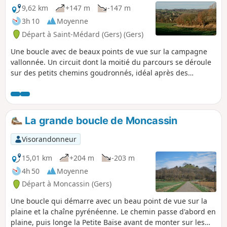
9,62 km
+147 m
-147 m
3h 10
Moyenne
Départ à Saint-Médard (Gers) (Gers)
Une boucle avec de beaux points de vue sur la campagne
vallonnée. Un circuit dont la moitié du parcours se déroule
sur des petits chemins goudronnés, idéal après des
périodes de pluie.
La grande boucle de Moncassin
Visorandonneur
15,01 km
+204 m
-203 m
4h 50
Moyenne
Départ à Moncassin (Gers)
Une boucle qui démarre avec un beau point de vue sur la
plaine et la chaîne pyrénéenne. Le chemin passe d'abord en
plaine, puis longe la Petite Baïse avant de monter sur les