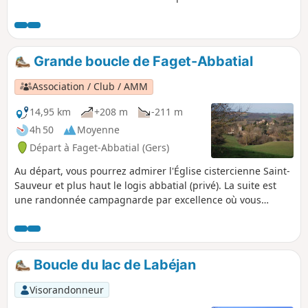
des Pyrénées s'offrent à vous par temps clair.
Grande boucle de Faget-Abbatial
Association / Club / AMM
14,95 km
+208 m
-211 m
4h 50
Moyenne
Départ à Faget-Abbatial (Gers)
Au départ, vous pourrez admirer l'Église cistercienne Saint-
Sauveur et plus haut le logis abbatial (privé). La suite est
une randonnée campagnarde par excellence où vous
découvrirez les coteaux du Gers, la vallée de la Lauze,
l'incontournable élevage de canards et si vous avez de la
chance trois petits ânes viendront vous dire bonjour. Ce
parcours est très bien balisé (Jaune).
Boucle du lac de Labéjan
Visorandonneur