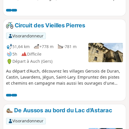
permet une magnifique vue sur la chaîne des Pyrénées
s'offre à vous. Prévoyez quelques barres énergétiques et
surtout des pauses qui vous permettront de mieux
apprécier cette randonnée.
Circuit des Vieilles Pierres
Visorandonneur
51,64 km
+778 m
-781 m
5h
Difficile
Départ à Auch (Gers)
Au départ d'Auch, découvrez les villages Gersois de Duran,
Castin, Lavardens, Jégun, Saint-Lary. Empruntez des pistes
et chemins en campagne mais aussi les ouvrages d'une
ancienne voie ferrée, tunnel et viaduc.
De Aussos au bord du Lac d'Astarac
Visorandonneur