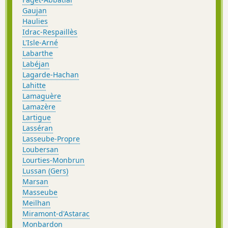
Gaujan
Haulies
Idrac-Respaillès
L'Isle-Arné
Labarthe
Labéjan
Lagarde-Hachan
Lahitte
Lamaguère
Lamazère
Lartigue
Lasséran
Lasseube-Propre
Loubersan
Lourties-Monbrun
Lussan (Gers)
Marsan
Masseube
Meilhan
Miramont-d'Astarac
Monbardon