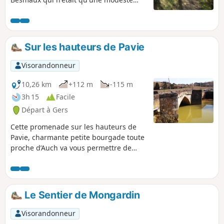
seigneurie jusqu'à ce que François de
Monlezun, comme d'autres gascons,
partit chercher fortune à Paris.
Sur les hauteurs de Pavie
Visorandonneur
10,26 km
+112 m
-115 m
3h 15
Facile
Départ à Gers
Cette promenade sur les hauteurs de
Pavie, charmante petite bourgade toute
proche d’Auch va vous permettre de
découvrir la campagne Gersoise et par
temps clair avoir une superbe vue sur la
chaîne des Pyrénées.
Le Sentier de Mongardin
Visorandonneur