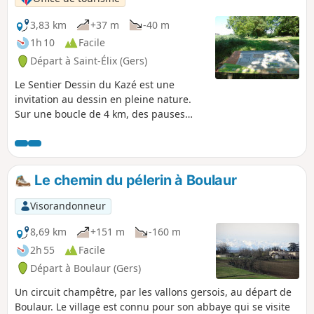
3,83 km
+37 m
-40 m
1h 10
Facile
Départ à Saint-Élix (Gers)
Le Sentier Dessin du Kazé est une
invitation au dessin en pleine nature.
Sur une boucle de 4 km, des pauses
d'initiation à diverses techniques vous
sont proposées. Adaptés à tous les
niveaux, ces panneaux vous aident à
observer le patrimoine naturel qui vous
Le chemin du pélerin à Boulaur
entoure.
Visorandonneur
8,69 km
+151 m
-160 m
2h 55
Facile
Départ à Boulaur (Gers)
Un circuit champêtre, par les vallons gersois, au départ de
Boulaur. Le village est connu pour son abbaye qui se visite