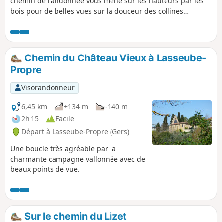
chemin de randonnée vous mène sur les hauteurs par les
bois pour de belles vues sur la douceur des collines
gersoises. Une petite randonnée agréable.
Chemin du Château Vieux à Lasseube-
Propre
Visorandonneur
6,45 km
+134 m
-140 m
2h 15
Facile
Départ à Lasseube-Propre (Gers)
Une boucle très agréable par la
charmante campagne vallonnée avec de
beaux points de vue.
Sur le chemin du Lizet