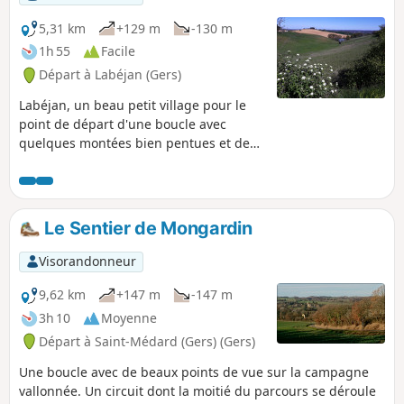
5,31 km
+129 m
-130 m
1h 55
Facile
Départ à Labéjan (Gers)
Labéjan, un beau petit village pour le
point de départ d'une boucle avec
quelques montées bien pentues et des
descentes en douceur. De beaux points
de vue sur la chaîne des Pyrénées, par
temps clair.
Le Sentier de Mongardin
Visorandonneur
9,62 km
+147 m
-147 m
3h 10
Moyenne
Départ à Saint-Médard (Gers) (Gers)
Une boucle avec de beaux points de vue sur la campagne
vallonnée. Un circuit dont la moitié du parcours se déroule