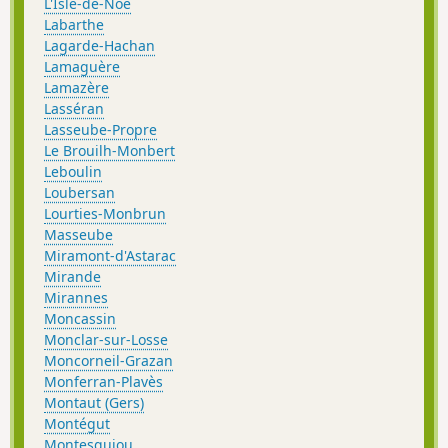
L'Isle-de-Noé
Labarthe
Lagarde-Hachan
Lamaguère
Lamazère
Lasséran
Lasseube-Propre
Le Brouilh-Monbert
Leboulin
Loubersan
Lourties-Monbrun
Masseube
Miramont-d'Astarac
Mirande
Mirannes
Moncassin
Monclar-sur-Losse
Moncorneil-Grazan
Monferran-Plavès
Montaut (Gers)
Montégut
Montesquiou