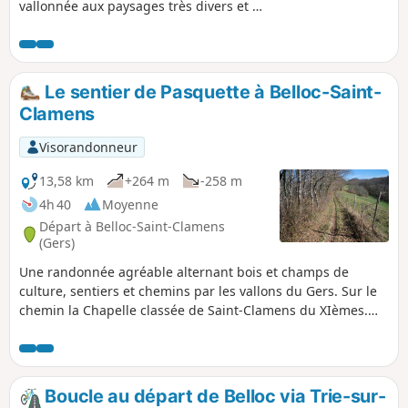
vallonnée aux paysages très divers et de
belles vues sur la chaîne pyrénéenne
par temps clair. La randonnée se
déroule pour moitié sur des chemins
goudronnés avec très peu de
Le sentier de Pasquette à Belloc-Saint-
circulation.
Clamens
Visorandonneur
13,58 km
+264 m
-258 m
4h 40
Moyenne
Départ à Belloc-Saint-Clamens
(Gers)
Une randonnée agréable alternant bois et champs de
culture, sentiers et chemins par les vallons du Gers. Sur le
chemin la Chapelle classée de Saint-Clamens du XIèmes.
vaut un petit détour.
Boucle au départ de Belloc via Trie-sur-