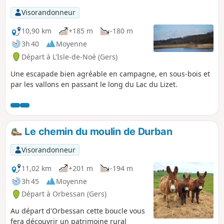
Visorandonneur
10,90 km
+185 m
-180 m
3h 40
Moyenne
Départ à L'Isle-de-Noé (Gers)
Une escapade bien agréable en campagne, en sous-bois et
par les vallons en passant le long du Lac du Lizet.
Le chemin du moulin de Durban
Visorandonneur
11,02 km
+201 m
-194 m
3h 45
Moyenne
Départ à Orbessan (Gers)
Au départ d'Orbessan cette boucle vous
fera découvrir un patrimoine rural