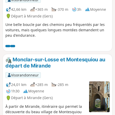
42,66 km
+365 m
-370 m
3h
Moyenne
Départ à Mirande (Gers)
Une belle boucle par des chemins peu fréquentés par les
voitures, mais quelques longues montées demandent un
peu d'endurance.
Monclar-sur-Losse et Montesquiou au
départ de Mirande
Visorandonneur
24,01 km
+285 m
-285 m
1h30
Moyenne
Départ à Mirande (Gers)
À partir de Mirande, itinéraire qui permet la
découverte du beau village de Montesquiou