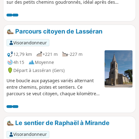
sur des petits chemins goudronnés, idéal après des
périodes de pluie.
Parcours citoyen de Lasséran
Visorandonneur
12,79 km
+221 m
-227 m
4h 15
Moyenne
Départ à Lasséran (Gers)
Une boucle aux paysages variés alternant
entre chemins, pistes et sentiers. Ce
parcours se veut citoyen, chaque kilomètre
parcouru est ponctué par un message
traitant du respect, de la différence, de la
tolérance, de la laïcité, un parcours
pédagogique à partager avec les enfants.
Le sentier de Raphaël à Mirande
Tout au long de la randonnée, des coins de
pause aménagés (n'oubliez pas le pique-
Visorandonneur