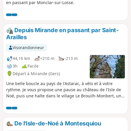
en passant par Monclar-sur-Losse.
Depuis Mirande en passant par Saint-
Arailles
Visorandonneur
44,16 km
+210 m
-213 m
3h
Facile
Départ à Mirande (Gers)
Une belle boucle au pays de l'Astarac, à vélo et à votre
rythme. Je vous propose une pause au château de l'Isle de
Noé, puis une halte dans le village Le Brouilh-Monbert, une
visite du moulin à Riguepeu, un pique nique à Saint-Arailles
et retour à Mirande en longeant le Lac du Lizet.
De l'Isle-de-Noé à Montesquiou