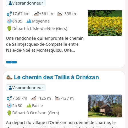
Visorandonneur
17,67 km
+361 m
-358 m
6h 05
Moyenne
Départ à L'Isle-de-Noé (Gers)
Une randonnée qui emprunte le chemin
de Saint-Jacques-de-Compstelle entre
l'Isle-de-Noé et Montesquiou. Une
randonnée sous forme d'aller-retour
avec une boucle par le Lac du Lizet,
alternant ombre et lumière, très
appréciée par temps chaud.
Le chemin des Taillis à Ornézan
Visorandonneur
7,59 km
+126 m
-127 m
2h 30
Facile
Départ à Ornézan (Gers)
Au départ du village d'Ornézan non dénué de charme, le