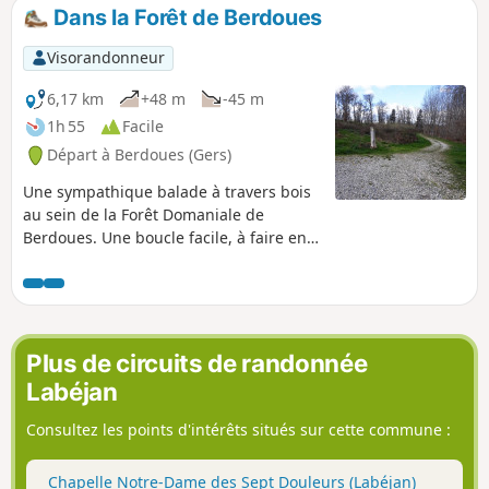
Dans la Forêt de Berdoues
Visorandonneur
6,17 km
+48 m
-45 m
1h 55
Facile
Départ à Berdoues (Gers)
Une sympathique balade à travers bois
au sein de la Forêt Domaniale de
Berdoues. Une boucle facile, à faire en
famille ou entre amis.
Plus de circuits de randonnée
Labéjan
Consultez les points d'intérêts situés sur cette commune :
Chapelle Notre-Dame des Sept Douleurs (Labéjan)