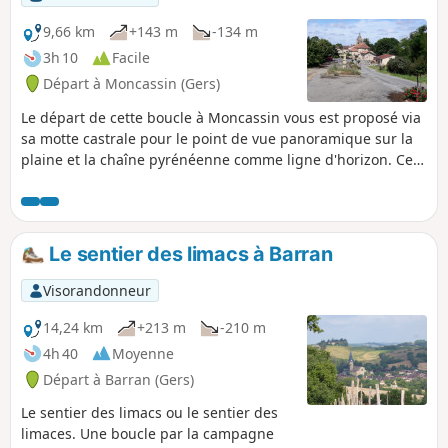
9,66 km
+143 m
-134 m
3h 10
Facile
Départ à Moncassin (Gers)
Le départ de cette boucle à Moncassin vous est proposé via
sa motte castrale pour le point de vue panoramique sur la
plaine et la chaîne pyrénéenne comme ligne d'horizon. Ce
circuit se veut champêtre avec un passage en sous-bois.
Le sentier des limacs à Barran
Visorandonneur
14,24 km
+213 m
-210 m
4h 40
Moyenne
Départ à Barran (Gers)
Le sentier des limacs ou le sentier des
limaces. Une boucle par la campagne