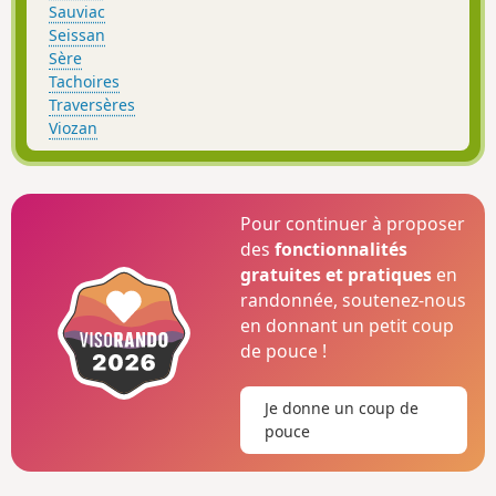
Sauviac
Seissan
Sère
Tachoires
Traversères
Viozan
Pour continuer à proposer
des
fonctionnalités
gratuites et pratiques
en
randonnée, soutenez-nous
en donnant un petit coup
de pouce !
Je donne un coup de
pouce