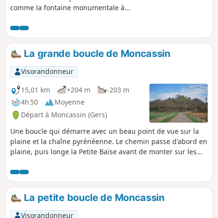
comme la fontaine monumentale à
Orbessan et le moulin à vent à Durban
en état de fonctionnement avec son four
à pain et son fournil. De très beaux
points de vue sur la campagne gersoise
La grande boucle de Moncassin
et à Durban, un panorama à 360°. Un
peu de goudron mais très peu de
Visorandonneur
circulation.
15,01 km
+204 m
-203 m
4h 50
Moyenne
Départ à Moncassin (Gers)
Une boucle qui démarre avec un beau point de vue sur la
plaine et la chaîne pyrénéenne. Le chemin passe d'abord en
plaine, puis longe la Petite Baïse avant de monter sur les
chemins de crête pour le retour.
La petite boucle de Moncassin
Visorandonneur