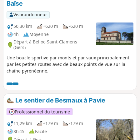
Baïse
Visorandonneur
50,30 km
+620 m
-620 m
4h
Moyenne
Départ à Belloc-Saint-Clamens
(Gers)
Une boucle sportive par monts et par vaux principalement
par les petites routes avec de beaux points de vue sur la
chaîne pyrénéenne.
Le sentier de Besmaux à Pavie
Professionnel du tourisme
11,29 km
+179 m
-179 m
3h 45
Facile
Départ à Gers