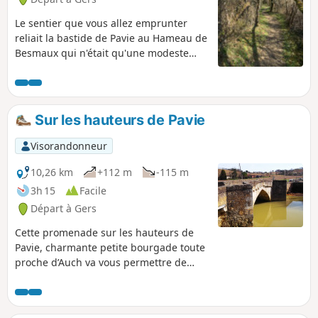
Le sentier que vous allez emprunter
reliait la bastide de Pavie au Hameau de
Besmaux qui n'était qu'une modeste
seigneurie jusqu'à ce que François de
Monlezun, comme d'autres gascons,
partit chercher fortune à Paris.
Sur les hauteurs de Pavie
Visorandonneur
10,26 km
+112 m
-115 m
3h 15
Facile
Départ à Gers
Cette promenade sur les hauteurs de
Pavie, charmante petite bourgade toute
proche d’Auch va vous permettre de
découvrir la campagne Gersoise et par
temps clair avoir une superbe vue sur la
chaîne des Pyrénées.