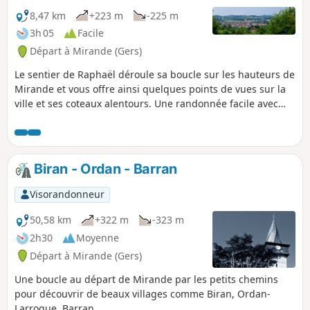
nique), des points de vue sur la chaîne des
Pyrénées, une boucle agréable à faire en
8,47 km
+223 m
-225 m
famille, en groupe.
3h 05
Facile
Départ à Mirande (Gers)
Le sentier de Raphaël déroule sa boucle sur les hauteurs de
Mirande et vous offre ainsi quelques points de vues sur la
ville et ses coteaux alentours. Une randonnée facile avec
quelques petites montées ou descentes un peu raides. Un
circuit relativement ombragé, très agréable à parcourir
durant la période estivale.
Biran - Ordan - Barran
Visorandonneur
50,58 km
+322 m
-323 m
2h30
Moyenne
Départ à Mirande (Gers)
Une boucle au départ de Mirande par les petits chemins
pour découvrir de beaux villages comme Biran, Ordan-
Larroque, Barran.