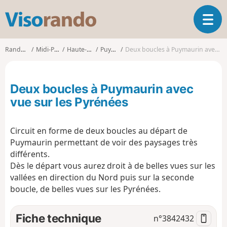
V
O
i
u
s
v
o
Randonnées
Midi-Pyrénées
Haute-Garonne
Puymaurin
Deux boucles à Puymaurin avec vue sur les Pyrénées
r
r
i
a
r
n
Deux boucles à Puymaurin avec
l
d
a
vue sur les Pyrénées
o
n
a
Circuit en forme de deux boucles au départ de
v
i
Puymaurin permettant de voir des paysages très
g
différents.
a
Dès le départ vous aurez droit à de belles vues sur les
t
vallées en direction du Nord puis sur la seconde
i
boucle, de belles vues sur les Pyrénées.
o
n
Fiche technique
n°
3842432