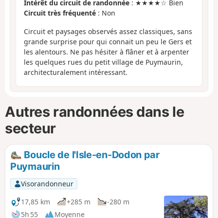
Intérêt du circuit de randonnée
: ★★★★☆ Bien
Circuit très fréquenté
: Non
Circuit et paysages observés assez classiques, sans
grande surprise pour qui connait un peu le Gers et
les alentours. Ne pas hésiter à flâner et à arpenter
les quelques rues du petit village de Puymaurin,
architecturalement intéressant.
Autres randonnées dans le
secteur
Boucle de l'Isle-en-Dodon par
Puymaurin
Visorandonneur
17,85 km
+285 m
-280 m
5h 55
Moyenne