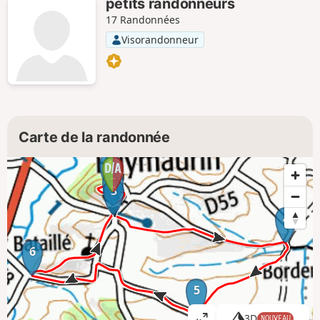
petits randonneurs
17 Randonnées
Visorandonneur
Carte de la randonnée
1
2
3
4
6
5
3D
NOUVEAU