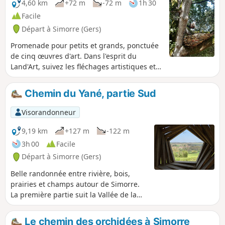
4,60 km
+72 m
-72 m
1h 30
Facile
Départ à Simorre (Gers)
Promenade pour petits et grands, ponctuée
de cinq œuvres d'art. Dans l'esprit du
Land'Art, suivez les fléchages artistiques et
découvrez des œuvres en matériaux
naturels et/ou de récupération, installées en
Chemin du Yané, partie Sud
pleine nature.Ouvrez bien les yeux et
adopter un autre regard sur
Visorandonneur
l'environnement.Plus de détails sur le
sentier auprès de l'Office de Tourisme
9,19 km
+127 m
-122 m
Coteaux Arrats Gimone
3h 00
Facile
Départ à Simorre (Gers)
Belle randonnée entre rivière, bois,
prairies et champs autour de Simorre.
La première partie suit la Vallée de la
Gimone, le long des champs et dans des
bois puis le retour se fait le long des
Le chemin des orchidées à Simorre