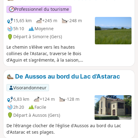
crêtes avec de beaux panoramas.
Professionnel du tourisme
15,65 km
+245 m
-248 m
5h 10
Moyenne
Départ à Simorre (Gers)
Le chemin s'élève vers les hautes
collines de l'Astarac, traverse le Bois
d'Aguin et s'agrémente, à la saison,
d'orchidées sauvages.
De Aussos au bord du Lac d'Astarac
Visorandonneur
6,83 km
+124 m
-128 m
2h 20
Facile
Départ à Aussos (Gers)
De l'étrange clocher de l'église d'Aussos au bord du Lac
d'Astarac et ses plages.