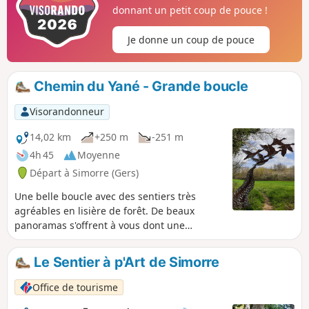
donnant un petit coup de pouce !
Je donne un coup de pouce
Chemin du Yané - Grande boucle
Visorandonneur
14,02 km
+250 m
-251 m
4h 45
Moyenne
Départ à Simorre (Gers)
Une belle boucle avec des sentiers très
agréables en lisière de forêt. De beaux
panoramas s'offrent à vous dont une
superbe vue sur le village de Simorre et son
église fortifiée. Sur le circuit, la sculpture de
Le Sentier à p'Art de Simorre
l'artiste japonnais Teruhisa symbolisant le
toit.
Office de tourisme