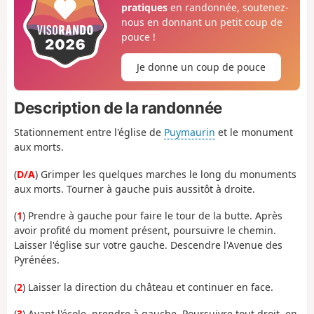
pratiques
en randonnée, soutenez-
nous en donnant un petit coup de
pouce !
Je donne un coup de pouce
Description de la randonnée
Stationnement entre l'église de
Puymaurin
et le monument
aux morts.
(
D/A
) Grimper les quelques marches le long du monuments
aux morts. Tourner à gauche puis aussitôt à droite.
(
1
) Prendre à gauche pour faire le tour de la butte. Après
avoir profité du moment présent, poursuivre le chemin.
Laisser l'église sur votre gauche. Descendre l'Avenue des
Pyrénées.
(
2
) Laisser la direction du château et continuer en face.
(
3
) Avant l'école, prendre à gauche. Poursuivre tout droit, en