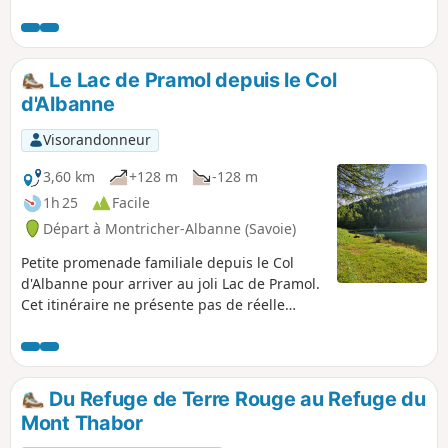
pause pique nique. Il est possible d'observer des
bouquetins et des rapaces. Présence d'un gros troupeau de
moutons aux abords des cols.
Le Lac de Pramol depuis le Col
d'Albanne
Visorandonneur
3,60 km
+128 m
-128 m
1h 25
Facile
Départ à Montricher-Albanne (Savoie)
Petite promenade familiale depuis le Col
d'Albanne pour arriver au joli Lac de Pramol.
Cet itinéraire ne présente pas de réelle
difficulté et emprunte des passages
quasiment exclusivement en forêt. À faire
seul ou à plusieurs.
Du Refuge de Terre Rouge au Refuge du
Mont Thabor