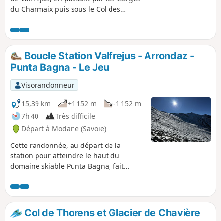
du Charmaix puis sous le Col des
Sarrazins pour gagner le refuge.
Randonnée hors du temps. Nous
sommes restés une nuit au refuge (à
réserver) puis sommes revenus à la
Boucle Station Valfrejus - Arrondaz -
station par la randonnée 45665092
Punta Bagna - Le Jeu
Refuge du Mont Thabor - Station
Valfréjus.
Visorandonneur
15,39 km
+1 152 m
-1 152 m
7h 40
Très difficile
Départ à Modane (Savoie)
Cette randonnée, au départ de la
station pour atteindre le haut du
domaine skiable Punta Bagna, fait
découvrir tous les superbes paysages
alentour, et le Lac d'Arrondaz.
Col de Thorens et Glacier de Chavière