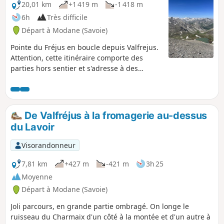
20,01 km
+1 419 m
-1 418 m
6h
Très difficile
Départ à Modane (Savoie)
Pointe du Fréjus en boucle depuis Valfrejus.
Attention, cette itinéraire comporte des
parties hors sentier et s'adresse à des
randonneurs ayant l'habitude de la haute
montagne.
De Valfréjus à la fromagerie au-dessus
du Lavoir
Visorandonneur
7,81 km
+427 m
-421 m
3h 25
Moyenne
Départ à Modane (Savoie)
Joli parcours, en grande partie ombragé. On longe le
ruisseau du Charmaix d'un côté à la montée et d'un autre à