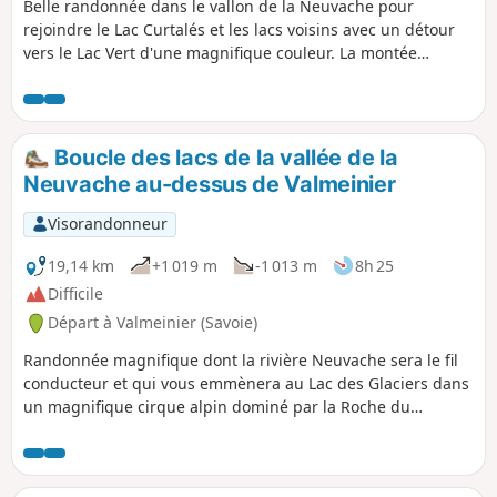
Belle randonnée dans le vallon de la Neuvache pour
rejoindre le Lac Curtalés et les lacs voisins avec un détour
vers le Lac Vert d'une magnifique couleur. La montée
s'effectue en sentier balcon sur la rive droite de la
Neuvache offrant de superbes points de vue sur la vallée et
les montagnes. Le retour, se faisant sur la rive gauche le
long du ruisseau, offre quelques zones d'ombre agréables
Boucle des lacs de la vallée de la
lors des fortes chaleurs. Balisage Jaune et panneaux pour
Neuvache au-dessus de Valmeinier
s'orienter.
Visorandonneur
19,14 km
+1 019 m
-1 013 m
8h 25
Difficile
Départ à Valmeinier (Savoie)
Randonnée magnifique dont la rivière Neuvache sera le fil
conducteur et qui vous emmènera au Lac des Glaciers dans
un magnifique cirque alpin dominé par la Roche du
Chardonnet, la Pointe des Angelières, le Mont Thabor et le
Pic du Thabor via le Lac Vert, le Lac Curtalès, le Lac Rond, le
Lac Cornu, le Lac Bri et un lac sans nom.La diversité des