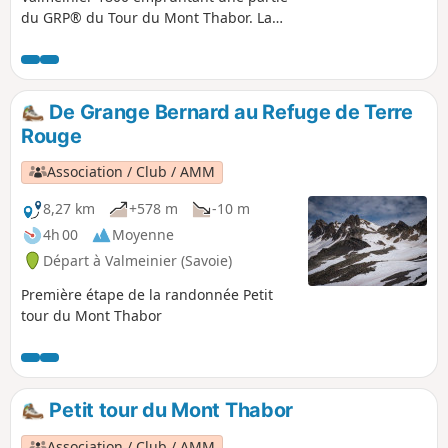
du GRP® du Tour du Mont Thabor. La
récompense se trouve aux abords du
Lac de Bissorte, au cœur d'une vallée à
la nature sauvage et préservée. Bien
que ne représentant aucune difficulté,
De Grange Bernard au Refuge de Terre
cet itinéraire est réservé aux bons
Rouge
marcheurs du fait de la distance.
Association / Club / AMM
8,27 km
+578 m
-10 m
4h 00
Moyenne
Départ à Valmeinier (Savoie)
Première étape de la randonnée Petit
tour du Mont Thabor
Petit tour du Mont Thabor
Association / Club / AMM