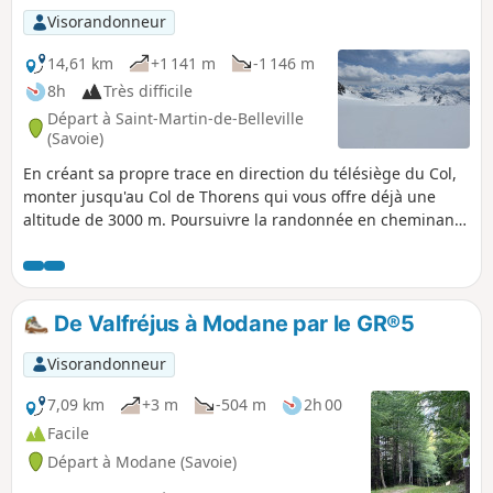
Visorandonneur
14,61 km
+1 141 m
-1 146 m
8h
Très difficile
Départ à Saint-Martin-de-Belleville
(Savoie)
En créant sa propre trace en direction du télésiège du Col,
monter jusqu'au Col de Thorens qui vous offre déjà une
altitude de 3000 m. Poursuivre la randonnée en cheminant
sur le Glacier de Chavière et monter vers son replat qui
vous fait frôler les 3400 m d'altitude en vous offrant un
spectacle grandiose en direction de l'Aiguille de l'Échelle.
De Valfréjus à Modane par le GR®5
Visorandonneur
7,09 km
+3 m
-504 m
2h 00
Facile
Départ à Modane (Savoie)