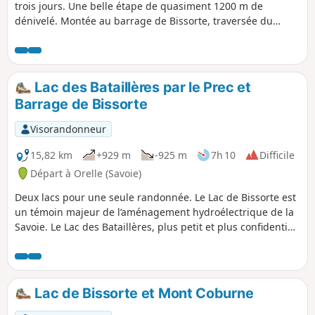
trois jours. Une belle étape de quasiment 1200 m de
dénivelé. Montée au barrage de Bissorte, traversée du
vallon des Marches, avec pause possible au refuge. Ensuite,
montée au très joli Lac des Bataillères et au col éponyme,
avec une superbe vue sur les Lacs Sainte Marguerite et le
vallon de la Grande Montagne. Vue imprenable sur le
Lac des Bataillères par le Prec et
Cheval Blanc.
Barrage de Bissorte
Visorandonneur
15,82 km
+929 m
-925 m
7h 10
Difficile
Départ à Orelle (Savoie)
Deux lacs pour une seule randonnée. Le Lac de Bissorte est
un témoin majeur de l’aménagement hydroélectrique de la
Savoie. Le Lac des Bataillères, plus petit et plus confidentiel,
revêt un caractère sauvage.
Lac de Bissorte et Mont Coburne