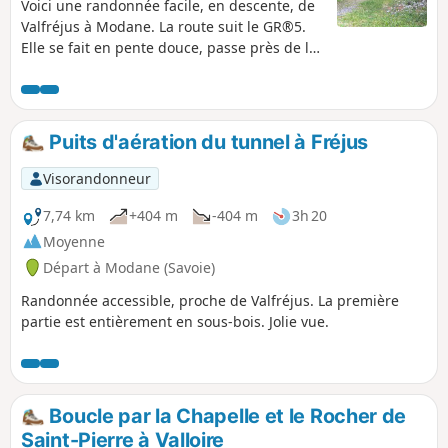
Voici une randonnée facile, en descente, de
Valfréjus à Modane. La route suit le GR®5.
Elle se fait en pente douce, passe près de la
jolie Chapelle Notre-Dame du Charmaix et
on découvre de nombreux oratoires aux
styles différents tout le long du chemin.
Remontée par la navette entre la gare de
Puits d'aération du tunnel à Fréjus
Modane et Valfréjus mais attention aux
horaires.
Visorandonneur
7,74 km
+404 m
-404 m
3h 20
Moyenne
Départ à Modane (Savoie)
Randonnée accessible, proche de Valfréjus. La première
partie est entièrement en sous-bois. Jolie vue.
Boucle par la Chapelle et le Rocher de
Saint-Pierre à Valloire