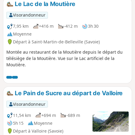
2600 m offrant une très belle vue sur le
Le Lac de la Moutière
Mont Thabor, les Aiguilles d'Arves et
derrière, le Galibier, les sommets des
Visorandonneur
Écrins (Meije, Râteau, Pelvoux, etc.), la
descente se fait via le Pas des Griffes et
7,95 km
+416 m
-412 m
3h 30
les lieux-dits de Mérégers et des Selles
Moyenne
par un sentier très agréable et bien
Départ à Saint-Martin-de-Belleville (Savoie)
roulant pour fermer la boucle et revenir
à Valloire.
Montée au restaurant de la Moutière depuis le départ du
télésiège de la Moutière. Vue sur le Lac artificiel de la
Moutière.
Le Pain de Sucre au départ de Valloire
Visorandonneur
11,54 km
+694 m
-689 m
5h 15
Moyenne
Départ à Valloire (Savoie)