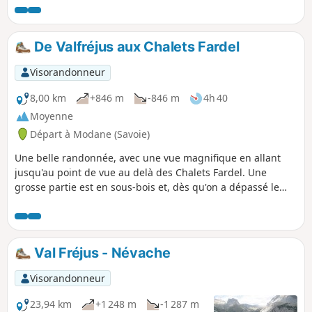
De Valfréjus aux Chalets Fardel
Visorandonneur
8,00 km
+846 m
-846 m
4h 40
Moyenne
Départ à Modane (Savoie)
Une belle randonnée, avec une vue magnifique en allant
jusqu'au point de vue au delà des Chalets Fardel. Une
grosse partie est en sous-bois et, dès qu'on a dépassé le
Seuil, on est presque seul au monde !
Val Fréjus - Névache
Visorandonneur
23,94 km
+1 248 m
-1 287 m