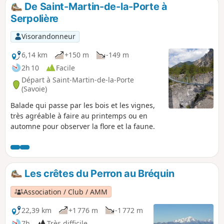
environnements, forestier, alpage et minéral, fait tout
De Saint-Martin-de-la-Porte à
l'intérêt de cette randonnée magnifique mais exigeante
Serpolière
s'adressant à des randonneurs aguerris aux longues
marches, sur des terrains variés et habitués à s'orienter à la
Visorandonneur
carte et visuellement, notamment entre le Lac Bri et le Lac
des Glaciers et pour l'entame de la descente à partir de ce
6,14 km
+150 m
-149 m
dernier.Application Visorando recommandée
2h 10
Facile
Départ à Saint-Martin-de-la-Porte
(Savoie)
Balade qui passe par les bois et les vignes,
très agréable à faire au printemps ou en
automne pour observer la flore et la faune.
Les crêtes du Perron au Bréquin
Association / Club / AMM
22,39 km
+1 776 m
-1 772 m
7h
Très difficile