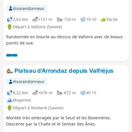
Visorandonneur
2,62 km
+151 m
-154 m
1h 10
Facile
Départ à Valloire (Savoie)
Randonnée en boucle au-dessus de Valloire avec de beaux
points de vue.
Plateau d'Arrondaz depuis Valfréjus
Visorandonneur
8,22 km
+676 m
-672 m
4h 15
Moyenne
Départ à Modane (Savoie)
Montée très ombragée par le Seuil et les Bovenières.
Descente par la Challe et le Sentier des Ânes.