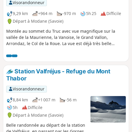
Visorandonneur
9,29 km
+964 m
-970 m
5h 25
Difficile
Départ à Modane (Savoie)
Montée au sommet du Truc avec vue magnifique sur la
vallée de la Maurienne, la Vanoise, le Grand Vallon,
Arrondaz, le Col de la Roue. La vue est déjà très belle
depuis Arplane.
Station Valfréjus - Refuge du Mont
Thabor
Visorandonneur
8,84 km
+1 007 m
-56 m
5h
Difficile
Départ à Modane (Savoie)
Belle randonnée au départ de la station
de Valfréjus, en passant par les Gorges