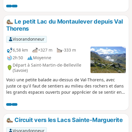
l'incontournable Lac Blanc. Le circuit propose tout le long
une très belle vue sur Val Thorens.
Le petit Lac du Montaulever depuis Val
Thorens
Visorandonneur
6,58 km
+327 m
-333 m
2h 50
Moyenne
Départ à Saint-Martin-de-Belleville
(Savoie)
Voici une petite balade au-dessus de Val-Thorens, avec
juste ce qu'il faut de sentiers au milieu des rochers et dans
les grands espaces ouverts pour apprécier de se sentir en
montagne. Outre le plaisir d'admirer le joli petit lac du
Montaulever, vous aurez peut-être aussi la chance d'y
observer des tritons alpestres.
Circuit vers les Lacs Sainte-Marguerite
Visorandonneur