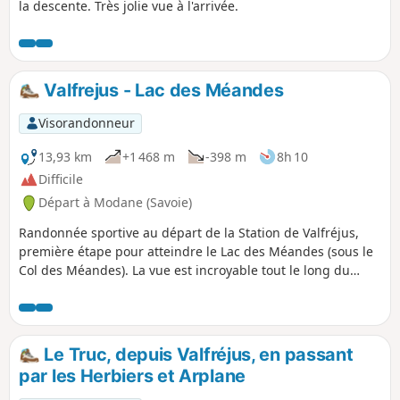
la descente. Très jolie vue à l'arrivée.
Valfrejus - Lac des Méandes
Visorandonneur
13,93 km
+1 468 m
-398 m
8h 10
Difficile
Départ à Modane (Savoie)
Randonnée sportive au départ de la Station de Valfréjus,
première étape pour atteindre le Lac des Méandes (sous le
Col des Méandes). La vue est incroyable tout le long du
parcours. Attention, très peu d'ombre et à 2700 m d'altitude,
il fait toujours un peu frisquet.
Le Truc, depuis Valfréjus, en passant
par les Herbiers et Arplane