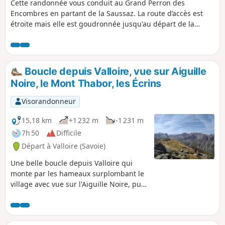
Cette randonnée vous conduit au Grand Perron des
Encombres en partant de la Saussaz. La route d’accès est
étroite mais elle est goudronnée jusqu'au départ de la
randonnée. Le spectacle au sommet est extraordinaire. Un
360° exceptionnel avec le Mont Blanc qui campe le tableau
et surtout, la quasi certitude de rencontrer des bouquetins.
Boucle depuis Valloire, vue sur Aiguille
Noire, le Mont Thabor, les Écrins
Visorandonneur
15,18 km
+1 232 m
-1 231 m
7h 50
Difficile
Départ à Valloire (Savoie)
Une belle boucle depuis Valloire qui
monte par les hameaux surplombant le
village avec vue sur l'Aiguille Noire, puis
les pistes de ski pour aboutir à la jolie
crête séparant les vallées de Valloire et
de Valmeinier. Après un petit sommet à