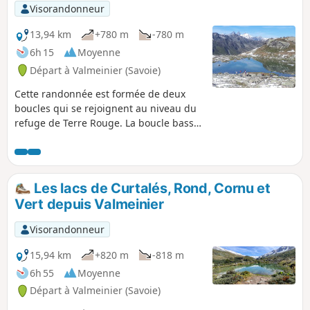
Visorandonneur
13,94 km
+780 m
-780 m
6h 15
Moyenne
Départ à Valmeinier (Savoie)
Cette randonnée est formée de deux
boucles qui se rejoignent au niveau du
refuge de Terre Rouge. La boucle basse
permet d'admirer le vallon de la
Neuvache depuis un sentier balcon en
montant. À la descente, l'itinéraire
tangente souvent le torrent lui même.
Les lacs de Curtalés, Rond, Cornu et
La boucle haute se déroule dans un
Vert depuis Valmeinier
univers plus minéral à la base du
versant Ouest du Mont Thabor. Le
Visorandonneur
balisage de ces boucles est varié.
15,94 km
+820 m
-818 m
6h 55
Moyenne
Départ à Valmeinier (Savoie)