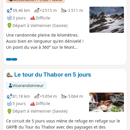
39,46 km
+2 515 m
-2 511 m
3 jours
Difficile
Départ à Valmeinier (Savoie)
Une randonnée pleine de kilomètres.
Aussi bien en longueur qu'en dénivelé !
Un point du vue à 360° sur le Mont
Thabor entre Vanoise et Écrins.
Retrouver tous les avis sur cette
randonnée dans la fiche de la première
étape
Le tour du Thabor en 5 jours
https://www.visorando.com/randonnee-
peti...
Visorandonneur
81,18 km
+5 054 m
-5 064 m
5 jours
Difficile
Départ à Valmeinier (Savoie)
Ce circuit de 5 jours vous mène de refuge en refuge sur le
GRP® du Tour du Thabor avec des paysages et des