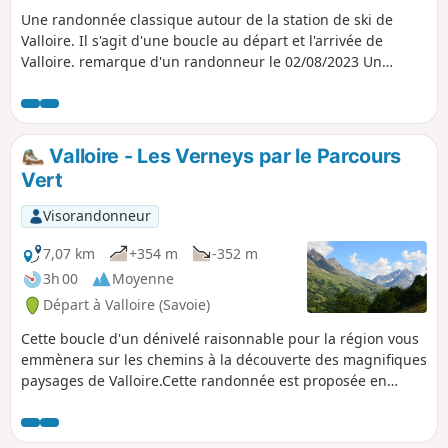
Une randonnée classique autour de la station de ski de
Valloire. Il s'agit d'une boucle au départ et l'arrivée de
Valloire. remarque d'un randonneur le 02/08/2023 Un
panneau situé après le hameau de Poingt Ravier signale
que le retour d'Albanette à Valloire est fermé. Au (10), seul
un passage piéton subsiste. À l'arrivée coté Valloire, un
arrêté municipal est affiché indiquant que la circulation sur
Valloire - Les Verneys par le Parcours
ce chemin est interdit, notamment au piéton, et que le non
Vert
respect de cet arrêté pouvait donner lieu à verbalisation.
Visorandonneur
7,07 km
+354 m
-352 m
3h 00
Moyenne
Départ à Valloire (Savoie)
Cette boucle d'un dénivelé raisonnable pour la région vous
emmènera sur les chemins à la découverte des magnifiques
paysages de Valloire.Cette randonnée est proposée en
mode trail par l'Office du Tourisme de Valloire.Le pont du
diable est cassé. Cependant, une passerelle de
remplacement a été mise en place permettant de faire le