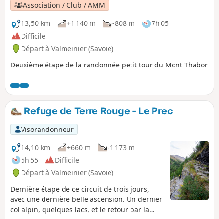
Association / Club / AMM
13,50 km
+1 140 m
-808 m
7h 05
Difficile
Départ à Valmeinier (Savoie)
Deuxième étape de la randonnée petit tour du Mont Thabor
Refuge de Terre Rouge - Le Prec
Visorandonneur
14,10 km
+660 m
-1 173 m
5h 55
Difficile
Départ à Valmeinier (Savoie)
Dernière étape de ce circuit de trois jours,
avec une dernière belle ascension. Un dernier
col alpin, quelques lacs, et le retour par la