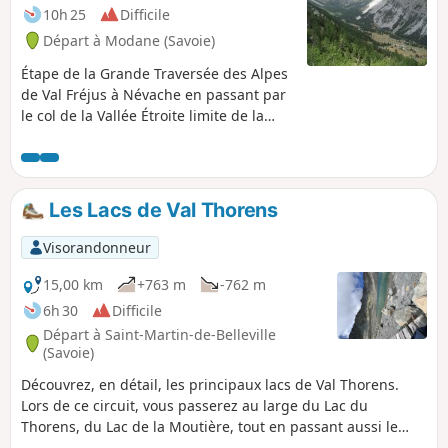
10h 25
Difficile
Départ à Modane (Savoie)
Étape de la Grande Traversée des Alpes
de Val Fréjus à Névache en passant par
le col de la Vallée Étroite limite de la
Savoie et des Hautes Alpes.
Les Lacs de Val Thorens
Visorandonneur
15,00 km
+763 m
-762 m
6h 30
Difficile
Départ à Saint-Martin-de-Belleville
(Savoie)
Découvrez, en détail, les principaux lacs de Val Thorens.
Lors de ce circuit, vous passerez au large du Lac du
Thorens, du Lac de la Moutière, tout en passant aussi le
long du Lac de la Portette, pour terminer sur