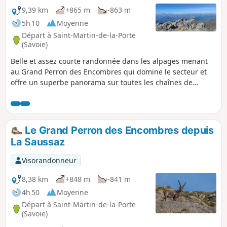
9,39 km
+865 m
-863 m
5h 10
Moyenne
Départ à Saint-Martin-de-la-Porte
(Savoie)
Belle et assez courte randonnée dans les alpages menant
au Grand Perron des Encombres qui domine le secteur et
offre un superbe panorama sur toutes les chaînes de
montagnes avoisinantes : Écrins, Belledonne, Mont-Blanc,
etc. Balisage Jaune et panneaux.
Le Grand Perron des Encombres depuis
La Saussaz
Visorandonneur
8,38 km
+848 m
-841 m
4h 50
Moyenne
Départ à Saint-Martin-de-la-Porte
(Savoie)