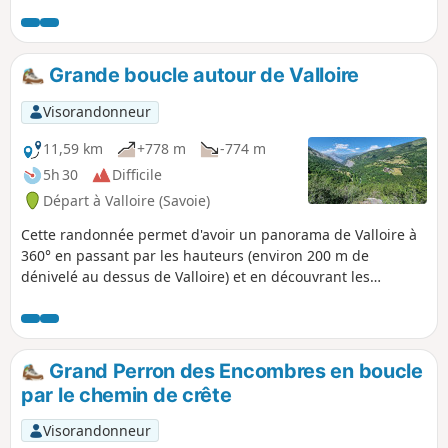
Fenêtre du Prec pour bien finir ce joli Tour du
Thabor.
Grande boucle autour de Valloire
Visorandonneur
11,59 km
+778 m
-774 m
5h 30
Difficile
Départ à Valloire (Savoie)
Cette randonnée permet d'avoir un panorama de Valloire à
360° en passant par les hauteurs (environ 200 m de
dénivelé au dessus de Valloire) et en découvrant les
hameaux qui l'entourent. Les chemins sont variés (champs,
forêt, pistes 4x4) et il est possible de rejoindre ou d'arrêter
la randonnée à plusieurs endroits. Des pentes assez raides
en font une randonnée assez sportive.
Grand Perron des Encombres en boucle
par le chemin de crête
Visorandonneur