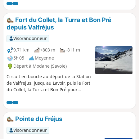
notamment le Mont-Blanc, les Aiguilles d'Arves, le Glacier
des Écrins. Vous aurez également une certaine tranquillité
en haut des crêtes avec toujours une vue à 360°.
Fort du Collet, la Turra et Bon Pré
depuis Valfréjus
Visorandonneur
9,71 km
+803 m
-811 m
5h 05
Moyenne
Départ à Modane (Savoie)
Circuit en boucle au départ de la Station
de Valfrejus, jusqu'au Lavoir, puis le Fort
du Collet, la Turra et Bon Pré pour
redescendre ensuite sur la station. Ce
circuit permet d'avoir des vues sublimes
et imprenables sur le Thabor et le
refuge, ainsi que la vallée de Modane et
Pointe du Fréjus
la Station de Valfréjus
Visorandonneur