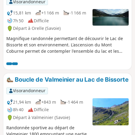
Visorandonneur
15,81 km
+1 166 m
-1 166 m
7h 50
Difficile
Départ à Orelle (Savoie)
Magnifique randonnée permettant de découvrir le Lac de
Bissorte et son environnement. L'ascension du Mont
Coburne permet de contempler l'ensemble du lac et les
montagnes qui l'entourent. La rive droite du lac est plus
physique que la rive gauche mais rien d'insurmontable.
Possibilité de s'arrêter au Refuge des Marches pour une
halte désaltérante. Balisage Jaune et panneaux tout du
Boucle de Valmeinier au Lac de Bissorte
long.
Visorandonneur
21,94 km
+843 m
-1 464 m
8h 40
Difficile
Départ à Valmeinier (Savoie)
Randonnée sportive au départ de
Valmeinier 1800 empruntant une partie