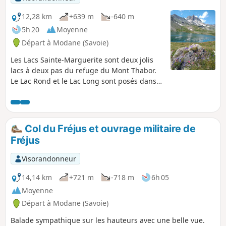
12,28 km
+639 m
-640 m
5h 20
Moyenne
Départ à Modane (Savoie)
Les Lacs Sainte-Marguerite sont deux jolis
lacs à deux pas du refuge du Mont Thabor.
Le Lac Rond et le Lac Long sont posés dans
un univers très minéral au pied du Cheval
Blanc.
Col du Fréjus et ouvrage militaire de
Fréjus
Visorandonneur
14,14 km
+721 m
-718 m
6h 05
Moyenne
Départ à Modane (Savoie)
Balade sympathique sur les hauteurs avec une belle vue.