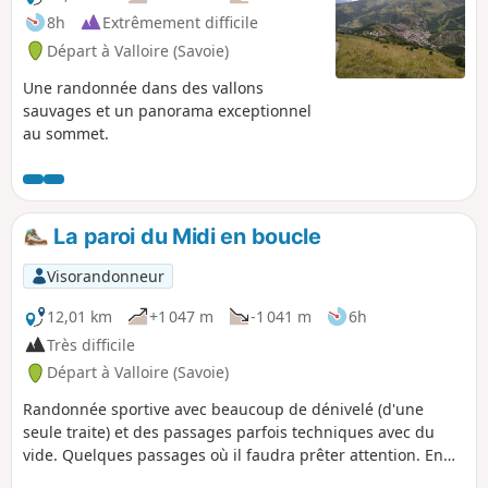
8h
Extrêmement difficile
Départ à Valloire (Savoie)
Une randonnée dans des vallons
sauvages et un panorama exceptionnel
au sommet.
La paroi du Midi en boucle
Visorandonneur
12,01 km
+1 047 m
-1 041 m
6h
Très difficile
Départ à Valloire (Savoie)
Randonnée sportive avec beaucoup de dénivelé (d'une
seule traite) et des passages parfois techniques avec du
vide. Quelques passages où il faudra prêter attention. En
récompense, une vue spectaculaire vous attend dont,