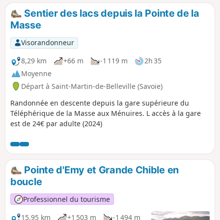
parcours initial.
Sentier des lacs depuis la Pointe de la
Masse
Visorandonneur
8,29 km
+66 m
-1 119 m
2h 35
Moyenne
Départ à Saint-Martin-de-Belleville (Savoie)
Randonnée en descente depuis la gare supérieure du
Téléphérique de la Masse aux Ménuires. L accès à la gare
est de 24€ par adulte (2024)
Pointe d'Emy et Grande Chible en
boucle
Professionnel du tourisme
15,95 km
+1 503 m
-1 494 m