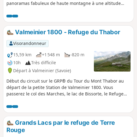
panoramas fabuleux de haute montagne à une altitude
souvent au-dessus des 2500m. L'ascension du Mont Thabor
à près de 3200m vous donne la sensation d'être sur le toit
du monde, où vous connaîtrez les effets de la haute
altitude.
Valmeinier 1800 - Refuge du Thabor
Visorandonneur
15,59 km
+1 548 m
-820 m
10h
Très difficile
Départ à Valmeinier (Savoie)
Début du circuit sur le GRP® du Tour du Mont Thabor au
départ de la petite Station de Valmeinier 1800. Vous
passerez le col des Marches, le lac de Bissorte, le Refuge
des Marches, le Lac des Batailléres, le col du même nom, le
Lac Long, et le Lac Rond pour arriver au Refuge du Thabor.
Grands Lacs par le refuge de Terre
Rouge