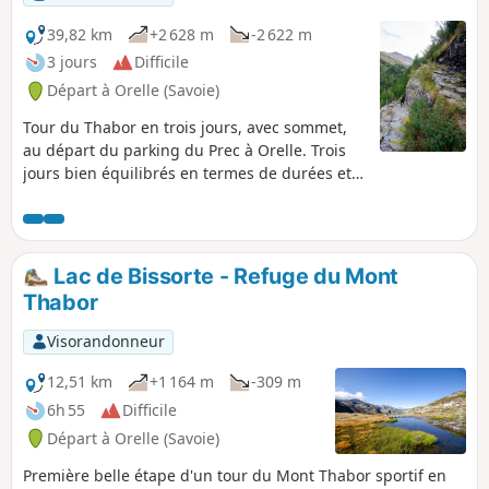
39,82 km
+2 628 m
-2 622 m
3 jours
Difficile
Départ à Orelle (Savoie)
Tour du Thabor en trois jours, avec sommet,
au départ du parking du Prec à Orelle. Trois
jours bien équilibrés en termes de durées et
dénivelées. Très beau panorama à 360°
depuis le sommet du Tabor. Itinéraire jamais
difficile techniquement, mais sérieux, du fait
de la longueur de certaines étapes, de
Lac de Bissorte - Refuge du Mont
l'altitude, et de l'orientation sur certains
Thabor
passages où il n'y a pas de sentiers.
Visorandonneur
12,51 km
+1 164 m
-309 m
6h 55
Difficile
Départ à Orelle (Savoie)
Première belle étape d'un tour du Mont Thabor sportif en