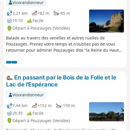
Visorandonneur
3,21 km
+82 m
-85 m
1h 10
Facile
Départ à Pouzauges (Vendée)
Balade au travers des venelles et autres ruelles de
Pouzauges. Prenez votre temps et n'oubliez pas de vous
retourner pour admirer Pouzauges dite "la Reine du Haut
Bocage" et ses environs.
En passant par le Bois de la Folie et le
Lac de l'Espérance
Visorandonneur
7,44 km
+152 m
-159 m
2h 35
Facile
Départ à Pouzauges (Vendée)