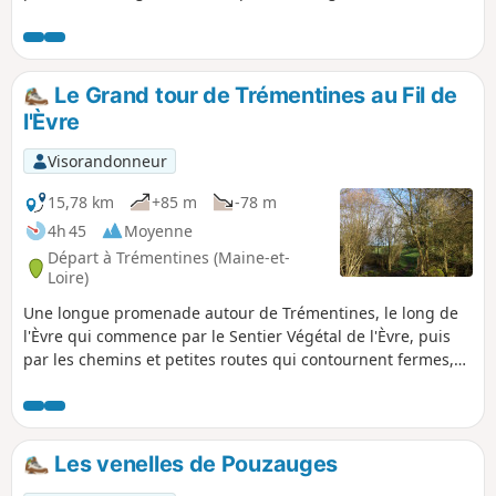
Angers - Cholet - Nantes, puis de l'aérodrome de Cholet le
Pontreau et rejoint le point de départ. Passage à un
Belvédère, avant d'arriver.
Le Grand tour de Trémentines au Fil de
l'Èvre
Visorandonneur
15,78 km
+85 m
-78 m
4h 45
Moyenne
Départ à Trémentines (Maine-et-
Loire)
Une longue promenade autour de Trémentines, le long de
l'Èvre qui commence par le Sentier Végétal de l'Èvre, puis
par les chemins et petites routes qui contournent fermes,
champs et propriétés pour finir par les rues, ruelles et
impasses de Trémentines.
Les venelles de Pouzauges