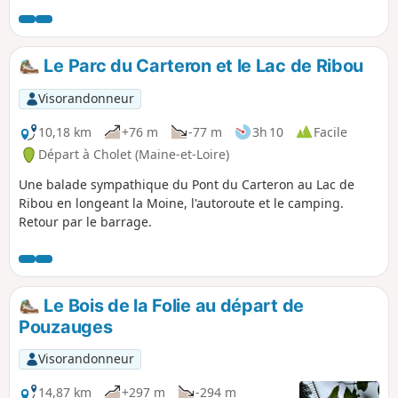
Le Parc du Carteron et le Lac de Ribou
Visorandonneur
10,18 km
+76 m
-77 m
3h 10
Facile
Départ à Cholet (Maine-et-Loire)
Une balade sympathique du Pont du Carteron au Lac de
Ribou en longeant la Moine, l'autoroute et le camping.
Retour par le barrage.
Le Bois de la Folie au départ de
Pouzauges
Visorandonneur
14,87 km
+297 m
-294 m