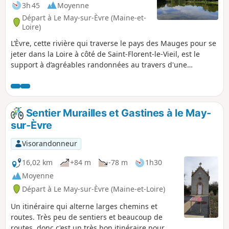
3h 45
Moyenne
Départ à Le May-sur-Èvre (Maine-et-
Loire)
L’Èvre, cette rivière qui traverse le pays des Mauges pour se
jeter dans la Loire à côté de Saint-Florent-le-Vieil, est le
support à d’agréables randonnées au travers d'une
agriculture dynamique. La Bouëre de l'Èvre est un joli plan
d'eau qui a été aménagé pour les loisirs et les pêcheurs;
accessible à pied depuis le village à environ 800m.
Sentier Murailles et Gastines à le May-
sur-Èvre
Visorandonneur
16,02 km
+84 m
-78 m
1h30
Moyenne
Départ à Le May-sur-Èvre (Maine-et-Loire)
Un itinéraire qui alterne larges chemins et
routes. Très peu de sentiers et beaucoup de
routes, donc c'est un très bon itinéraire pour