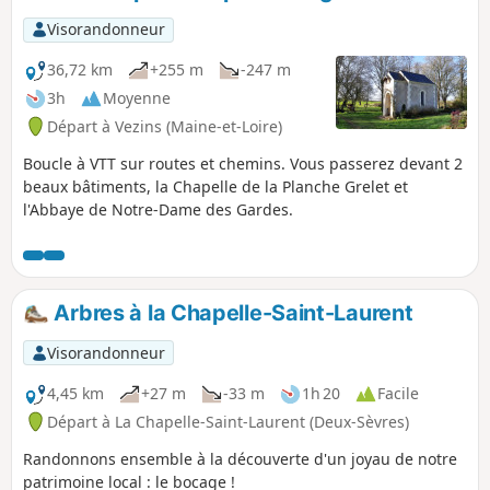
Visorandonneur
36,72 km
+255 m
-247 m
3h
Moyenne
Départ à Vezins (Maine-et-Loire)
Boucle à VTT sur routes et chemins. Vous passerez devant 2
beaux bâtiments, la Chapelle de la Planche Grelet et
l'Abbaye de Notre-Dame des Gardes.
Arbres à la Chapelle-Saint-Laurent
Visorandonneur
4,45 km
+27 m
-33 m
1h 20
Facile
Départ à La Chapelle-Saint-Laurent (Deux-Sèvres)
Randonnons ensemble à la découverte d'un joyau de notre
patrimoine local : le bocage !