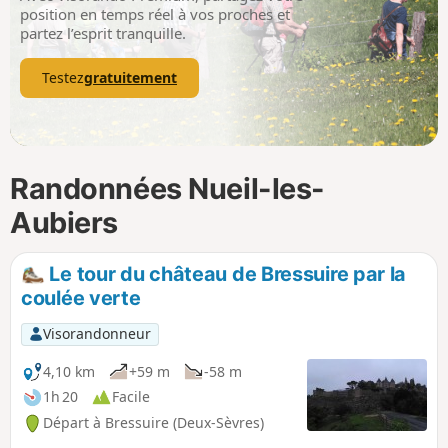
p
position en temps réel à vos proches et
partez l’esprit tranquille.
Testez
gratuitement
Randonnées Nueil-les-
Aubiers
Le tour du château de Bressuire par la
coulée verte
Visorandonneur
4,10 km
+59 m
-58 m
1h 20
Facile
Départ à Bressuire (Deux-Sèvres)