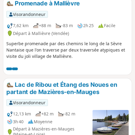
Promenade à Mallièvre
Visorandonneur
7,62 km
+88 m
-83 m
2h 25
Facile
Départ à Mallièvre (Vendée)
Superbe promenade par des chemins le long de la Sèvre
Nantaise que l'on traverse par deux traversée atypiques et
visite du joli village de Mallièvre.
Lac de Ribou et Étang des Noues en
partant de Mazières-en-Mauges
Visorandonneur
12,13 km
+82 m
-82 m
3h 40
Moyenne
Départ à Mazières-en-Mauges
(Maine-et-Loire)