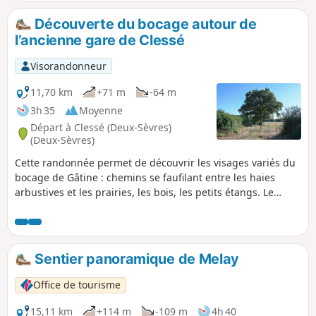
Découverte du bocage autour de
l’ancienne gare de Clessé
Visorandonneur
11,70 km
+71 m
-64 m
3h 35
Moyenne
Départ à Clessé (Deux-Sèvres)
(Deux-Sèvres)
Cette randonnée permet de découvrir les visages variés du
bocage de Gâtine : chemins se faufilant entre les haies
arbustives et les prairies, les bois, les petits étangs. Le
départ et l'arrivée s'effectuent sur la Voie Verte, ancienne
voie ferrée Parthenay-Bressuire, réaménagée en
promenade. On peut y voir l'ancienne gare de Clessé avec
ses bâtiments de style ferroviaire typique.
Sentier panoramique de Melay
Office de tourisme
15,11 km
+114 m
-109 m
4h 40