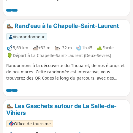
Rand'eau à la Chapelle-Saint-Laurent
Visorandonneur
5,69 km
+32 m
-32 m
1h 45
Facile
Départ à La Chapelle-Saint-Laurent (Deux-Sèvres)
Randonnons à la découverte du Thouaret, de nos étangs et
de nos mares. Cette randonnée est interactive, vous
trouverez des QR Codes le long du parcours, avec des
contenus interactifs créés par les élèves et enseignants de
l'école publique de la Chapelle-Saint-Laurent. Parents et
enfants, venez découvrir la faune et la flore de nos milieux
naturels aquatiques.
Les Gaschets autour de La Salle-de-
Vihiers
Office de tourisme