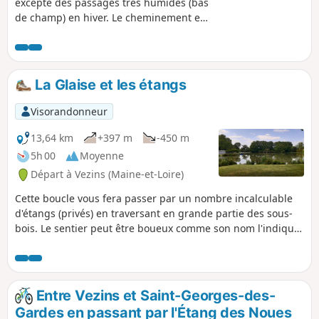
excepté des passages très humides (bas
de champ) en hiver. Le cheminement est
simple suivre le chemin le plus souvent
possible en bordure de lac
La Glaise et les étangs
Visorandonneur
13,64 km
+397 m
-450 m
5h 00
Moyenne
Départ à Vezins (Maine-et-Loire)
Cette boucle vous fera passer par un nombre incalculable
d'étangs (privés) en traversant en grande partie des sous-
bois. Le sentier peut être boueux comme son nom l'indique,
surtout en période humide.C'est une randonnée à faire de
préférence à la belle saison, les chemins sont ombragés et
moins boueux.De nombreuses variantes permettent de
raccourcir la boucle.
Entre Vezins et Saint-Georges-des-
Gardes en passant par l'Étang des Noues