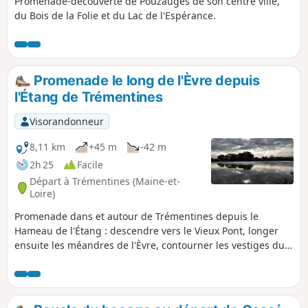
Promenade-découverte de Pouzauges de son centre ville,
du Bois de la Folie et du Lac de l'Espérance.
Promenade le long de l'Èvre depuis
l'Étang de Trémentines
Visorandonneur
8,11 km
+45 m
-42 m
2h 25
Facile
Départ à Trémentines (Maine-et-
Loire)
Promenade dans et autour de Trémentines depuis le
Hameau de l'Étang : descendre vers le Vieux Pont, longer
ensuite les méandres de l'Èvre, contourner les vestiges du
Château de la Forêterie et revenir par l'Étang de la
Florancière.