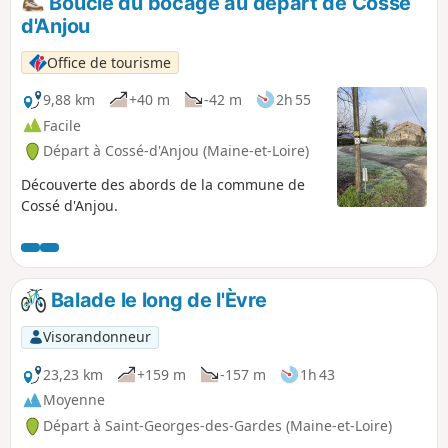
Boucle du bocage au départ de Cossé
d'Anjou
Office de tourisme
9,88 km
+40 m
-42 m
2h 55
Facile
Départ à Cossé-d'Anjou (Maine-et-Loire)
Découverte des abords de la commune de
Cossé d'Anjou.
Balade le long de l'Èvre
Visorandonneur
23,23 km
+159 m
-157 m
1h 43
Moyenne
Départ à Saint-Georges-des-Gardes (Maine-et-Loire)