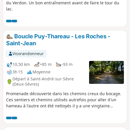
du Verdon. Un bon entraînement avant de faire le tour du
lac.
Boucle Puy-Thareau - Les Roches -
Saint-Jean
Visorandonneur
10,50 km
+85 m
-93 m
3h 15
Moyenne
Départ à Saint-André-sur-Sèvre
(Deux-Sèvres)
Promenade découverte dans les chemins creux du bocage.
Ces sentiers et chemins utilisés autrefois pour aller d'un
hameau à l'autre ont été nettoyés il y a une vingtaine
d'années par les associations et les habitants de la
commune de Saint-André-sur-Sèvre. Ils sont depuis,
entretenus régulièrement par ces mêmes personnes.