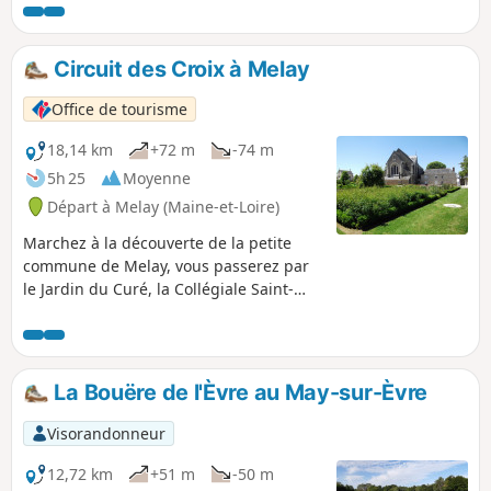
de Vendée. Vous passerez par le Jardin du
Curé, la Collégiale Saint-Martin dont il reste
des ruines mais qui est également chargée
Circuit des Croix à Melay
d'histoire et profitez, en milieu de parcours,
d'un moment de détente à l'Étang de Coulvée.
Office de tourisme
18,14 km
+72 m
-74 m
5h 25
Moyenne
Départ à Melay (Maine-et-Loire)
Marchez à la découverte de la petite
commune de Melay, vous passerez par
le Jardin du Curé, la Collégiale Saint-
Martin dont il reste des ruines mais qui
est également chargée d'histoire et
profitez, en milieu de parcours, d'un
moment de détente à l'Étang de Coulvée
La Bouëre de l'Èvre au May-sur-Èvre
à Chemillé.
Visorandonneur
12,72 km
+51 m
-50 m