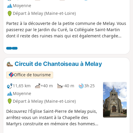
Moyenne
Départ à Melay (Maine-et-Loire)
Partez à la découverte de la petite commune de Melay. Vous
passerez par le Jardin du Curé, la Collégiale Saint-Martin
dont il reste des ruines mais qui est également chargée
d'histoire. À la fin de cette randonnée, profitez d'un moment
détente au niveau des étangs de la commune.
Circuit de Chantoiseau à Melay
Office de tourisme
11,65 km
+40 m
-40 m
3h 25
Moyenne
Départ à Melay (Maine-et-Loire)
Découvrez l'Église Saint-Pierre de Melay puis,
arrêtez-vous un instant à la Chapelle des
Martyrs construite en mémoire des hommes,
femmes, enfants massacrés lors des Guerres