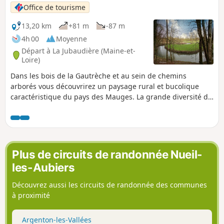
Office de tourisme
13,20 km
+81 m
-87 m
4h 00
Moyenne
Départ à La Jubaudière (Maine-et-
Loire)
Dans les bois de la Gautrèche et au sein de chemins
arborés vous découvrirez un paysage rural et bucolique
caractéristique du pays des Mauges. La grande diversité de
paysages vous offrira une randonnée riche et variée.Ce
circuit s’étendant sur une large portion du territoire de la
Jubaudière il vous permettra de découvrir une commune
aux multiples visages.
Plus de circuits de randonnée Nueil-
les-Aubiers
Découvrez aussi les circuits de randonnée des communes
à proximité
Argenton-les-Vallées