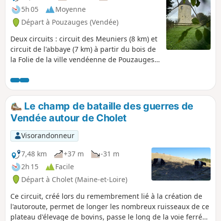
5h 05
Moyenne
Départ à Pouzauges (Vendée)
Deux circuits : circuit des Meuniers (8 km) et
circuit de l'abbaye (7 km) à partir du bois de
la Folie de la ville vendéenne de Pouzauges.
On peut les parcourir en une seule traite (il y
a un peu de dénivelé quand même) et
pique-niquer au bois de la Folie
(nombreuses tables à l'ombre) entre les deux
Le champ de bataille des guerres de
randonnées. Pour cela le pique-nique reste
Vendée autour de Cholet
dans la voiture.
Visorandonneur
7,48 km
+37 m
-31 m
2h 15
Facile
Départ à Cholet (Maine-et-Loire)
Ce circuit, créé lors du remembrement lié à la création de
l'autoroute, permet de longer les nombreux ruisseaux de ce
plateau d'élevage de bovins, passe le long de la voie ferrée