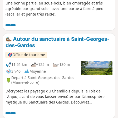
Une bonne partie, en sous-bois, bien ombragée et très
agréable par grand soleil avec une partie à faire à pied
(escalier et pente très raide).
Autour du sanctuaire à Saint-Georges-
des-Gardes
Office de tourisme
11,51 km
+125 m
-130 m
3h 40
Moyenne
Départ à Saint-Georges-des-Gardes
(Maine-et-Loire)
Décryptez les paysage du Chemillois depuis le Toit de
l'Anjou, avant de vous laisser envoûter par l'atmosphère
mystique du Sanctuaire des Gardes. Découvrez
l'incontournable Planche Grelet et le Jardin des Chirons sur
le parcours.