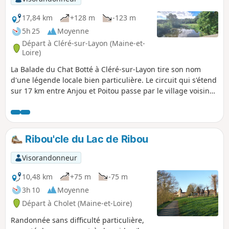
17,84 km
+128 m
-123 m
5h 25
Moyenne
Départ à Cléré-sur-Layon (Maine-et-
Loire)
La Balade du Chat Botté à Cléré-sur-Layon tire son nom
d'une légende locale bien particulière. Le circuit qui s'étend
sur 17 km entre Anjou et Poitou passe par le village voisin
de Passavant-sur-Layon. On raconte que ce village aurait
inspiré Charles Perrault pour son célèbre conte. La nef de
l'église de Passavant abrite une tombe portant le nom du
Comte de Caravas, ce qui aurait directement donné l'idée
Ribou'cle du Lac de Ribou
du fameux titre du maître du chat : le marquis de
Carabas.Cléré-sur-Layon, petite commune rurale, se situe
Visorandonneur
dans le sud saumurois, en limite des Deux-Sèvres. Le Layon,
affluent de la Loire arrosant la commune d’Ouest en Est, y a
10,48 km
+75 m
-75 m
formé une vallée escarpée où chemine un sentier
3h 10
Moyenne
pittoresque à partir duquel vous découvrirez le village : ses
Départ à Cholet (Maine-et-Loire)
vignes, son bocage et sa carrière (voir le chapitre À voir
pour des compléments historiques sur le lieu).
Randonnée sans difficulté particulière,