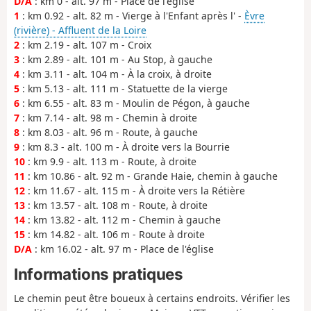
D/A
: km 0 - alt. 97 m - Place de l'église
1
: km 0.92 - alt. 82 m - Vierge à l'Enfant après l' -
Èvre
(rivière) - Affluent de la Loire
2
: km 2.19 - alt. 107 m - Croix
3
: km 2.89 - alt. 101 m - Au Stop, à gauche
4
: km 3.11 - alt. 104 m - À la croix, à droite
5
: km 5.13 - alt. 111 m - Statuette de la vierge
6
: km 6.55 - alt. 83 m - Moulin de Pégon, à gauche
7
: km 7.14 - alt. 98 m - Chemin à droite
8
: km 8.03 - alt. 96 m - Route, à gauche
9
: km 8.3 - alt. 100 m - À droite vers la Bourrie
10
: km 9.9 - alt. 113 m - Route, à droite
11
: km 10.86 - alt. 92 m - Grande Haie, chemin à gauche
12
: km 11.67 - alt. 115 m - À droite vers la Rétière
13
: km 13.57 - alt. 108 m - Route, à droite
14
: km 13.82 - alt. 112 m - Chemin à gauche
15
: km 14.82 - alt. 106 m - Route à droite
D/A
: km 16.02 - alt. 97 m - Place de l'église
Informations pratiques
Le chemin peut être boueux à certains endroits. Vérifier les