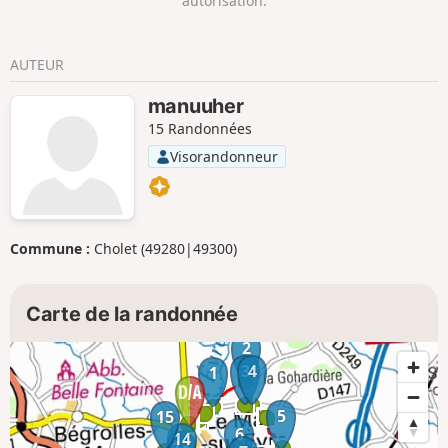
autorisation.
AUTEUR
manuuher
15 Randonnées
Visorandonneur
Commune :
Cholet (49280|49300)
Carte de la randonnée
2
3
4
1
5
15
6
14
13