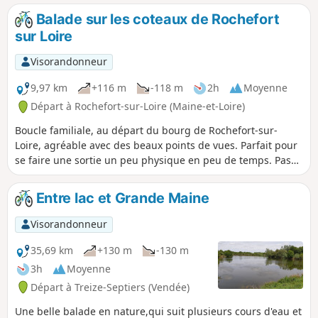
Balade sur les coteaux de Rochefort
sur Loire
Visorandonneur
9,97 km
+116 m
-118 m
2h
Moyenne
Départ à Rochefort-sur-Loire (Maine-et-Loire)
Boucle familiale, au départ du bourg de Rochefort-sur-
Loire, agréable avec des beaux points de vues. Parfait pour
se faire une sortie un peu physique en peu de temps. Pas
de réelle difficulté technique hormis une ou deux montées
qu'il faudra terminer à pied et des descentes sympathiques
Entre lac et Grande Maine
avec cailloux.
Visorandonneur
35,69 km
+130 m
-130 m
3h
Moyenne
Départ à Treize-Septiers (Vendée)
Une belle balade en nature,qui suit plusieurs cours d'eau et