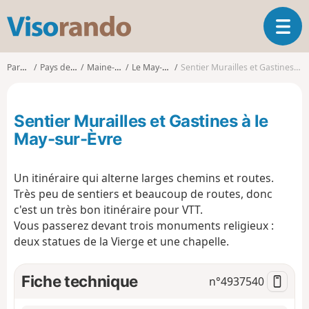
V
O
i
u
s
v
o
Parcours
Pays de la Loire
Maine-et-Loire
Le May-sur-Èvre
Sentier Murailles et Gastines à le May-sur-Èvre
r
r
i
a
r
n
Sentier Murailles et Gastines à le
l
d
a
May-sur-Èvre
o
n
a
Un itinéraire qui alterne larges chemins et routes.
v
i
Très peu de sentiers et beaucoup de routes, donc
g
c'est un très bon itinéraire pour VTT.
a
Vous passerez devant trois monuments religieux :
t
deux statues de la Vierge et une chapelle.
i
o
Fiche technique
n
n°
4937540