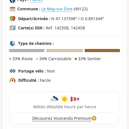
Commune :
Le May-sur-Èvre
(49122)
Départ/Arrivée :
N 47.137598° / O 0.891344°
Carte(s) IGN :
Ref. 1423SB, 1424SB
Type de chemins :
■
33% Route
■
34% Carrossable
■
33% Sentier
Portage vélo :
Non
Difficulté :
Facile
Météo détaillée heure par heure
Découvrez Visorando Premium