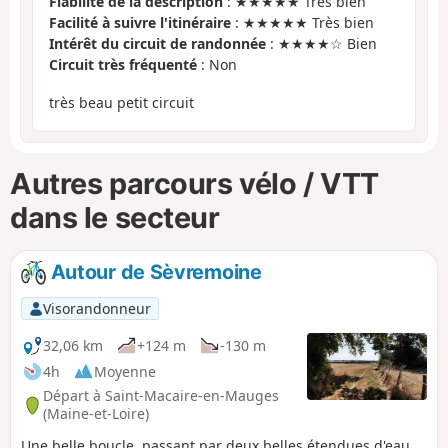
Fiabilité de la description
: ★★★★★ Très bien
Facilité à suivre l'itinéraire
: ★★★★★ Très bien
Intérêt du circuit de randonnée
: ★★★★☆ Bien
Circuit très fréquenté
: Non
très beau petit circuit
Autres parcours vélo / VTT
dans le secteur
Autour de Sèvremoine
Visorandonneur
32,06 km
+124 m
-130 m
4h
Moyenne
Départ à Saint-Macaire-en-Mauges
(Maine-et-Loire)
Une belle boucle, passant par deux belles étendues d'eau,