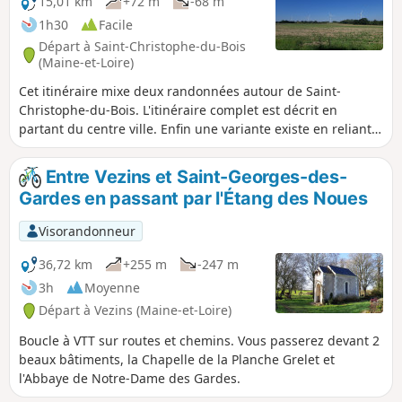
15,01 km
+72 m
-68 m
1h30
Facile
Départ à Saint-Christophe-du-Bois
(Maine-et-Loire)
Cet itinéraire mixe deux randonnées autour de Saint-
Christophe-du-Bois. L'itinéraire complet est décrit en
partant du centre ville. Enfin une variante existe en reliant
directement le (1) au (4) par un sentier.
Entre Vezins et Saint-Georges-des-
Gardes en passant par l'Étang des Noues
Visorandonneur
36,72 km
+255 m
-247 m
3h
Moyenne
Départ à Vezins (Maine-et-Loire)
Boucle à VTT sur routes et chemins. Vous passerez devant 2
beaux bâtiments, la Chapelle de la Planche Grelet et
l'Abbaye de Notre-Dame des Gardes.