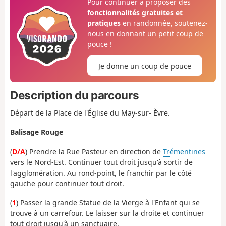
Pour continuer à proposer des
fonctionnalités gratuites et
pratiques
en randonnée, soutenez-
nous en donnant un petit coup de
pouce !
Je donne un coup de pouce
Description du parcours
Départ de la Place de l'Église du May-sur- Èvre.
Balisage Rouge
(
D/A
) Prendre la Rue Pasteur en direction de
Trémentines
vers le Nord-Est. Continuer tout droit jusqu'à sortir de
l'agglomération. Au rond-point, le franchir par le côté
gauche pour continuer tout droit.
(
1
) Passer la grande Statue de la Vierge à l'Enfant qui se
trouve à un carrefour. Le laisser sur la droite et continuer
tout droit jusqu'à un sanctuaire.