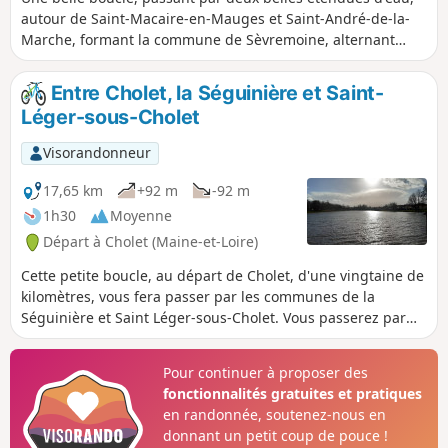
autour de Saint-Macaire-en-Mauges et Saint-André-de-la-
Marche, formant la commune de Sèvremoine, alternant
grande route (très peu), petites routes, chemins de terre
pour tracteurs, et peu de sentiers.
Entre Cholet, la Séguinière et Saint-
Léger-sous-Cholet
Visorandonneur
17,65 km
+92 m
-92 m
1h30
Moyenne
Départ à Cholet (Maine-et-Loire)
Cette petite boucle, au départ de Cholet, d'une vingtaine de
kilomètres, vous fera passer par les communes de la
Séguinière et Saint Léger-sous-Cholet. Vous passerez par
l'Église de la Séguière avec son clocher original, le Lac de
Saint-Léger et terminerez par le Bois Lavau de Cholet. Il
Pour continuer à proposer des
existe 2 raidillons, un au départ assez court et un autre plus
fonctionnalités gratuites et pratiques
long à La Séguinière. Attention aux petites jambes !
en randonnée, soutenez-nous en
donnant un petit coup de pouce !