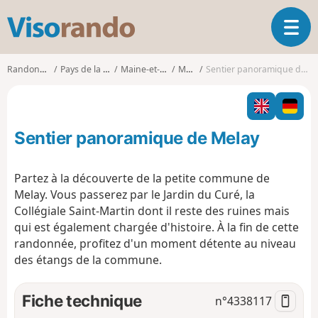
V
O
i
u
s
v
o
Randonnées
Pays de la Loire
Maine-et-Loire
Melay
Sentier panoramique de Melay
r
r
i
a
r
n
l
d
Sentier panoramique de Melay
a
o
n
a
Partez à la découverte de la petite commune de
v
Melay. Vous passerez par le Jardin du Curé, la
i
Collégiale Saint-Martin dont il reste des ruines mais
g
qui est également chargée d'histoire. À la fin de cette
a
t
randonnée, profitez d'un moment détente au niveau
i
des étangs de la commune.
o
n
Fiche technique
n°
4338117