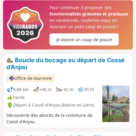
de Vendée. Vous passerez par le Jardin du
Pour continuer à proposer des
Curé, la Collégiale Saint-Martin dont il reste
fonctionnalités gratuites et pratiques
des ruines mais qui est également chargée
en randonnée, soutenez-nous en
d'histoire et profitez, en milieu de parcours,
donnant un petit coup de pouce !
d'un moment de détente à l'Étang de Coulvée.
Je donne un coup de pouce
Boucle du bocage au départ de Cossé
d'Anjou
Office de tourisme
9,88 km
+40 m
-42 m
2h 55
Facile
Départ à Cossé-d'Anjou (Maine-et-Loire)
Découverte des abords de la commune de
Cossé d'Anjou.