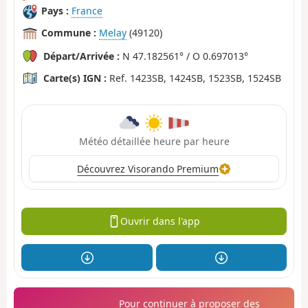
Pays :
France
Commune :
Melay
(49120)
Départ/Arrivée :
N 47.182561° / O 0.697013°
Carte(s) IGN :
Ref. 1423SB, 1424SB, 1523SB, 1524SB
Météo détaillée heure par heure
Découvrez Visorando Premium
Ouvrir dans l'app
Pour continuer à proposer des