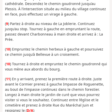
cathédrale. Descendez le chemin goudronné jusqu’au
Plessis. À l’intersection située au milieu du village continuez
en face, puis effectuez un virage à gauche.
(
9
) Partez à droite au niveau de La Joblerie. Continuez
jusqu’au stop. Tournez à gauche en empruntant la route,
passez devant Charbonneau à main droite et arrivez à : La
Prée.
(
10
) Empruntez le chemin herbeux à gauche et poursuivez
ce chemin jusqu’à Bellevue à un croisement.
(
10
) Tournez à droite et empruntez le chemin goudronné qui
vous mène aux abords du bourg.
(
11
) En y arrivant, prenez la première route à droite. Juste
avant le Cormier prenez à gauche Impasse de Roguenette,
au bout de l’impasse continuez dans le chemin forestier.
Longez à main droite le jardin de curé que vous pourrez
visiter si vous le souhaitez. Continuez entre l’église et le
cimetière et prenez à droite Rue du Maréchal Juin et
rejoignez le (
D/A
)