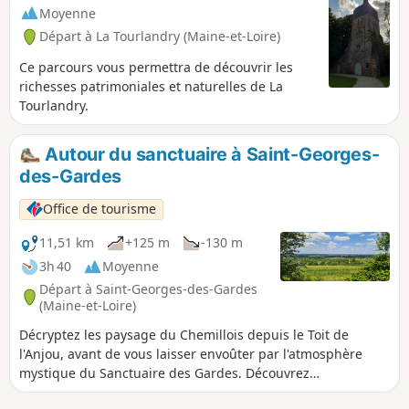
Moyenne
Départ à La Tourlandry (Maine-et-Loire)
Ce parcours vous permettra de découvrir les
richesses patrimoniales et naturelles de La
Tourlandry.
Autour du sanctuaire à Saint-Georges-
des-Gardes
Office de tourisme
11,51 km
+125 m
-130 m
3h 40
Moyenne
Départ à Saint-Georges-des-Gardes
(Maine-et-Loire)
Décryptez les paysage du Chemillois depuis le Toit de
l'Anjou, avant de vous laisser envoûter par l'atmosphère
mystique du Sanctuaire des Gardes. Découvrez
l'incontournable Planche Grelet et le Jardin des Chirons sur