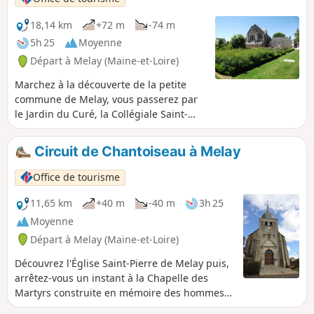
18,14 km
+72 m
-74 m
5h 25
Moyenne
Départ à Melay (Maine-et-Loire)
Marchez à la découverte de la petite
commune de Melay, vous passerez par
le Jardin du Curé, la Collégiale Saint-
Martin dont il reste des ruines mais qui
est également chargée d'histoire et
Circuit de Chantoiseau à Melay
profitez, en milieu de parcours, d'un
moment de détente à l'Étang de Coulvée
Office de tourisme
à Chemillé.
11,65 km
+40 m
-40 m
3h 25
Moyenne
Départ à Melay (Maine-et-Loire)
Découvrez l'Église Saint-Pierre de Melay puis,
arrêtez-vous un instant à la Chapelle des
Martyrs construite en mémoire des hommes,
femmes, enfants massacrés lors des Guerres