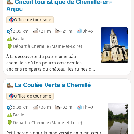
Circuit touristique de Chemillé-en-
Anjou
Office de tourisme
2,35 km
+21 m
-21 m
0h 45
Facile
Départ à Chemillé (Maine-et-Loire)
À la découverte du patrimoine bâti
chemillois où l'on pourra observer les
anciens remparts du château, les ruines de
la Collégiale Saint-Léonard et l'Église
romane Notre-Dame datant du XIe siècle
La Coulée Verte à Chemillé
avec notamment l'un de ses plus beaux
clochers romans de l'Anjou.
Office de tourisme
5,38 km
+38 m
-32 m
1h 40
Facile
Départ à Chemillé (Maine-et-Loire)
Petit paradis pour la biodiversité en plein cœur