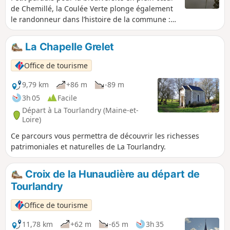
de Chemillé, la Coulée Verte plonge également
le randonneur dans l’histoire de la commune :
le pont Greneau du XVIe siècle, la Tour du
Pendu, vestige de l’ancien château, les Quatre
La Chapelle Grelet
Moulins, ancien moulin seigneurial puis usine
aujourd’hui désaffectée.
Office de tourisme
9,79 km
+86 m
-89 m
3h 05
Facile
Départ à La Tourlandry (Maine-et-
Loire)
Ce parcours vous permettra de découvrir les richesses
patrimoniales et naturelles de La Tourlandry.
Croix de la Hunaudière au départ de
Tourlandry
Office de tourisme
11,78 km
+62 m
-65 m
3h 35