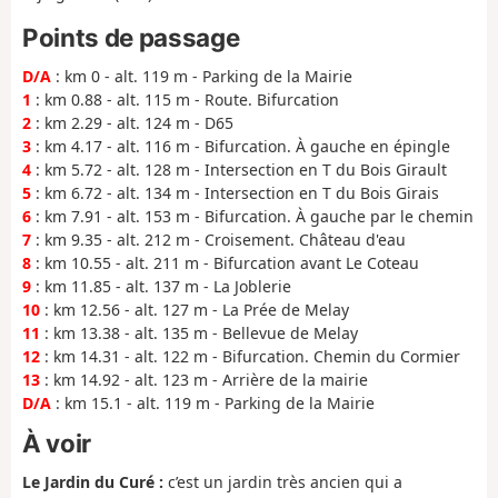
Points de passage
D/A
: km 0 - alt. 119 m - Parking de la Mairie
1
: km 0.88 - alt. 115 m - Route. Bifurcation
2
: km 2.29 - alt. 124 m - D65
3
: km 4.17 - alt. 116 m - Bifurcation. À gauche en épingle
4
: km 5.72 - alt. 128 m - Intersection en T du Bois Girault
5
: km 6.72 - alt. 134 m - Intersection en T du Bois Girais
6
: km 7.91 - alt. 153 m - Bifurcation. À gauche par le chemin
7
: km 9.35 - alt. 212 m - Croisement. Château d'eau
8
: km 10.55 - alt. 211 m - Bifurcation avant Le Coteau
9
: km 11.85 - alt. 137 m - La Joblerie
10
: km 12.56 - alt. 127 m - La Prée de Melay
11
: km 13.38 - alt. 135 m - Bellevue de Melay
12
: km 14.31 - alt. 122 m - Bifurcation. Chemin du Cormier
13
: km 14.92 - alt. 123 m - Arrière de la mairie
D/A
: km 15.1 - alt. 119 m - Parking de la Mairie
À voir
Le Jardin du Curé :
c’est un jardin très ancien qui a