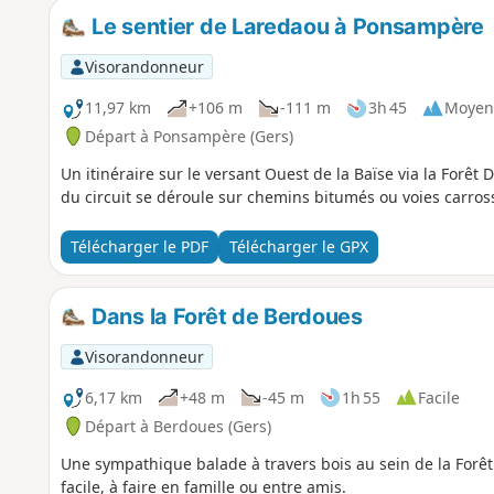
Le sentier de Laredaou à Ponsampère
Visorandonneur
11,97 km
+106 m
-111 m
3h 45
Moyen
Départ à Ponsampère (Gers)
Un itinéraire sur le versant Ouest de la Baïse via la Forê
du circuit se déroule sur chemins bitumés ou voies carros
Télécharger le PDF
Télécharger le GPX
Dans la Forêt de Berdoues
Visorandonneur
6,17 km
+48 m
-45 m
1h 55
Facile
Départ à Berdoues (Gers)
Une sympathique balade à travers bois au sein de la For
facile, à faire en famille ou entre amis.