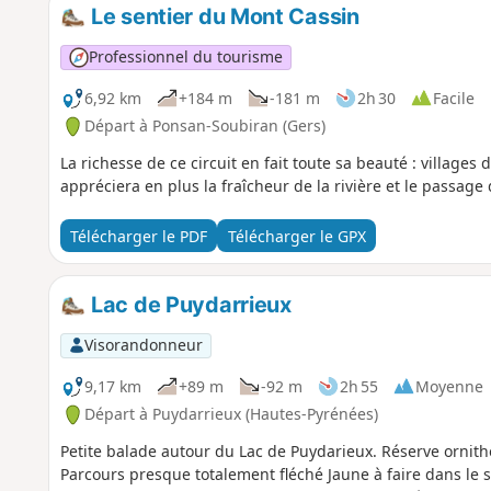
Le sentier du Mont Cassin
Professionnel du tourisme
6,92 km
+184 m
-181 m
2h 30
Facile
Départ à Ponsan-Soubiran (Gers)
La richesse de ce circuit en fait toute sa beauté : villages 
appréciera en plus la fraîcheur de la rivière et le passage
Télécharger le PDF
Télécharger le GPX
Lac de Puydarrieux
Visorandonneur
9,17 km
+89 m
-92 m
2h 55
Moyenne
Départ à Puydarrieux (Hautes-Pyrénées)
Petite balade autour du Lac de Puydarieux. Réserve ornit
Parcours presque totalement fléché Jaune à faire dans le 