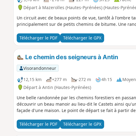
Départ à Mazerolles (Hautes-Pyrénées) (Hautes-Pyrénée
Un circuit avec de beaux points de vue, tantôt à l'ombre ta
principalement sur de petits chemins de bitume. Une ran
Télécharger le PDF
Télécharger le GPX
Le chemin des seigneurs à Antin
Visorandonneur
12,15 km
+277 m
-272 m
4h 15
Moyen
Départ à Antin (Hautes-Pyrénées)
Une belle randonnée par les chemins forestiers en passant
découvrir un beau manoir au lieu-dit le Castets ainsi qu'
façade d'une maison. Le point de départ se fait à partir de 
Télécharger le PDF
Télécharger le GPX