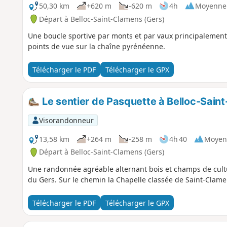
50,30 km
+620 m
-620 m
4h
Moyenne
Départ à Belloc-Saint-Clamens (Gers)
Une boucle sportive par monts et par vaux principalement 
points de vue sur la chaîne pyrénéenne.
Télécharger le PDF
Télécharger le GPX
Le sentier de Pasquette à Belloc-Sain
Visorandonneur
13,58 km
+264 m
-258 m
4h 40
Moyen
Départ à Belloc-Saint-Clamens (Gers)
Une randonnée agréable alternant bois et champs de cultur
du Gers. Sur le chemin la Chapelle classée de Saint-Clame
Télécharger le PDF
Télécharger le GPX