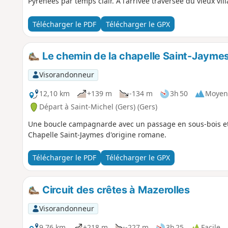
Pyrénées par temps clair. À l'arrivée traversée du vieux vi
Télécharger le PDF
Télécharger le GPX
Le chemin de la chapelle Saint-Jaymes
Visorandonneur
12,10 km
+139 m
-134 m
3h 50
Moyen
Départ à Saint-Michel (Gers) (Gers)
Une boucle campagnarde avec un passage en sous-bois et 
Chapelle Saint-Jaymes d'origine romane.
Télécharger le PDF
Télécharger le GPX
Circuit des crêtes à Mazerolles
Visorandonneur
9,76 km
+218 m
-227 m
3h 25
Facile