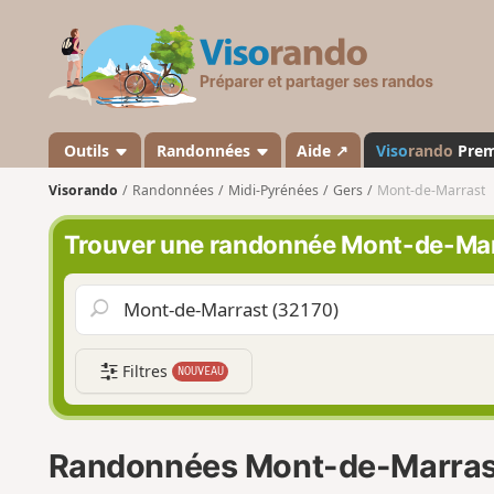
V
i
s
o
r
a
Outils
Randonnées
Aide ↗
Viso
rando
Pre
n
Visorando
Randonnées
Midi-Pyrénées
Gers
Mont-de-Marrast
d
o
Trouver une randonnée Mont-de-Ma
Filtres
NOUVEAU
Randonnées Mont-de-Marras