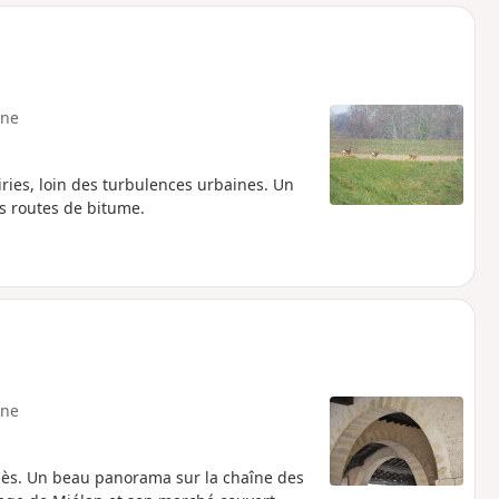
o
a
i
m
p
ne
ries, loin des turbulences urbaines. Un
es routes de bitume.
ne
Bouès. Un beau panorama sur la chaîne des