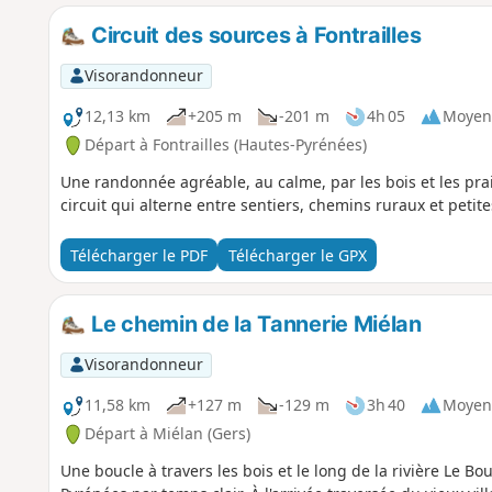
Circuit des sources à Fontrailles
Visorandonneur
12,13 km
+205 m
-201 m
4h 05
Moyen
Départ à Fontrailles (Hautes-Pyrénées)
Une randonnée agréable, au calme, par les bois et les prai
circuit qui alterne entre sentiers, chemins ruraux et petit
Télécharger le PDF
Télécharger le GPX
Le chemin de la Tannerie Miélan
Visorandonneur
11,58 km
+127 m
-129 m
3h 40
Moyen
Départ à Miélan (Gers)
Une boucle à travers les bois et le long de la rivière Le 