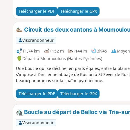
Télécharger le PDF
Télécharger le GPX
Circuit des deux cantons à Moumoulo
Visorandonneur
11,74 km
+152 m
-144 m
3h 45
Moyen
Départ à Moumoulous (Hautes-Pyrénées)
Une boucle qui se décline, en parts égales, entre la plain
s'impose à l'ancienne abbaye de Rustan à St Sever de Rusta
beaux panoramas sur la chaîne pyrénéenne.
Télécharger le PDF
Télécharger le GPX
Boucle au départ de Belloc via Trie-su
Visorandonneur