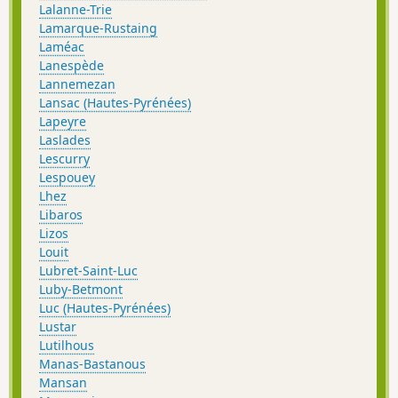
Lalanne-Trie
Lamarque-Rustaing
Laméac
Lanespède
Lannemezan
Lansac (Hautes-Pyrénées)
Lapeyre
Laslades
Lescurry
Lespouey
Lhez
Libaros
Lizos
Louit
Lubret-Saint-Luc
Luby-Betmont
Luc (Hautes-Pyrénées)
Lustar
Lutilhous
Manas-Bastanous
Mansan