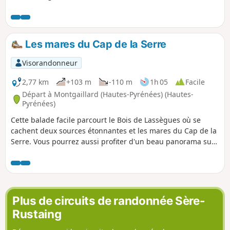
entourée d'un cimetière au tracé arrondi, indique
l’existence d’un enclos défensif au Moyen Âge. Une mine de
lignite, au Sud du village, a été exploitée jusqu'en 1947. Des
fossiles d’animaux y ont été retrouvés. Des mammifères, les
Les mares du Cap de la Serre
plus anciens du tertiaire dont l’hipparion gracile, ancêtre
du cheval.
Visorandonneur
2,77 km
+103 m
-110 m
1h 05
Facile
Départ à Montgaillard (Hautes-Pyrénées) (Hautes-
Pyrénées)
Cette balade facile parcourt le Bois de Lassègues où se
cachent deux sources étonnantes et les mares du Cap de la
Serre. Vous pourrez aussi profiter d'un beau panorama sur
les Pyrénées.
Plus de circuits de randonnée Sère-
Rustaing