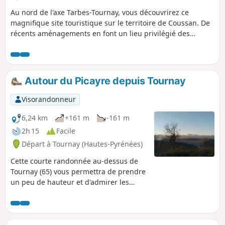
Au nord de l'axe Tarbes-Tournay, vous découvrirez ce
magnifique site touristique sur le territoire de Coussan. De
récents aménagements en font un lieu privilégié des
Tarbais. Petit circuit pédestre, au départ du Lac de l'Arrêt
Darré, réalisable en moins de 3 h malgré de multiples
arrêts. Vous découvrirez une splendide vue sur la chaine
des Pyrénées. Ce circuit peut se faire en marche nordique.
Autour du Picayre depuis Tournay
Compter alors 2 h avec les échauffements et les étirements.
Les abords du lac sont un lieu idyllique pour un pique-
Visorandonneur
nique et faire une sieste. Des équipements sportifs et du
matériel pour réparer vos vélos (vélo route 81) sont en place
6,24 km
+161 m
-161 m
ainsi qu'un circuit d'accrobranches. Un sympathique petit
2h 15
Facile
restaurant complète l'accueil de ce site.
Départ à Tournay (Hautes-Pyrénées)
Cette courte randonnée au-dessus de
Tournay (65) vous permettra de prendre
un peu de hauteur et d'admirer les
Pyrénées.