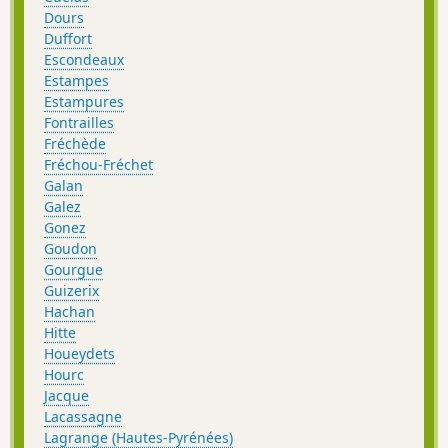
Dours
Duffort
Escondeaux
Estampes
Estampures
Fontrailles
Fréchède
Fréchou-Fréchet
Galan
Galez
Gonez
Goudon
Gourgue
Guizerix
Hachan
Hitte
Houeydets
Hourc
Jacque
Lacassagne
Lagrange (Hautes-Pyrénées)