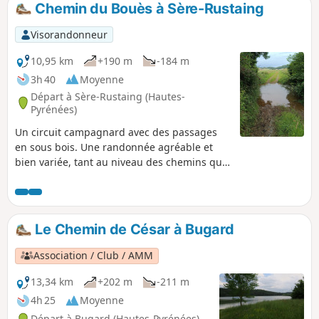
Chemin du Bouès à Sère-Rustaing
p
Visorandonneur
10,95 km
+190 m
-184 m
3h 40
Moyenne
Départ à Sère-Rustaing (Hautes-
Pyrénées)
Un circuit campagnard avec des passages
en sous bois. Une randonnée agréable et
bien variée, tant au niveau des chemins que
des paysages.
Le Chemin de César à Bugard
Association / Club / AMM
13,34 km
+202 m
-211 m
4h 25
Moyenne
Départ à Bugard (Hautes-Pyrénées)