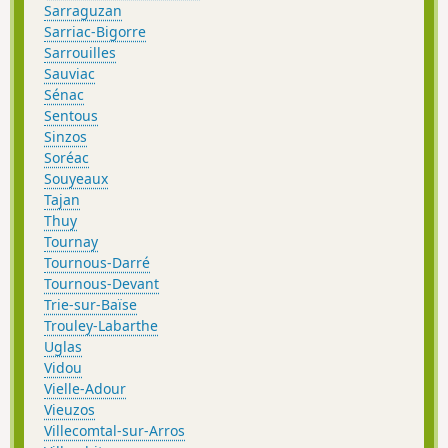
Sarraguzan
Sarriac-Bigorre
Sarrouilles
Sauviac
Sénac
Sentous
Sinzos
Soréac
Souyeaux
Tajan
Thuy
Tournay
Tournous-Darré
Tournous-Devant
Trie-sur-Baïse
Trouley-Labarthe
Uglas
Vidou
Vielle-Adour
Vieuzos
Villecomtal-sur-Arros