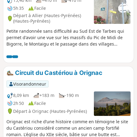
15,40 km
+410 m
-410 m
5h 35
Facile
Départ à Allier (Hautes-Pyrénées)
(Hautes-Pyrénées)
Petite randonnée sans difficulté au Sud Est de Tarbes qui
permet d'avoir une vue sur les massifs du Pic de Midi de
Bigorre, le Montaigu et le passage dans des villages
typiques du Piémont Pyrénéen. Cette randonnée emprunte
quelques portions de petites routes sans grande circulation
automobile. Le descriptif ainsi que la carte sont
nécessaires, car il y a de multiples bifurcations.
Circuit du Castériou à Orignac
Visorandonneur
8,09 km
+183 m
-190 m
2h 50
Facile
Départ à Orignac (Hautes-Pyrénées)
Orignac est riche d’une histoire comme en témoigne le site
du Castériou considéré comme un ancien camp fortifié
romain. L'église du XIIe siècle, bâtie sur une butte est