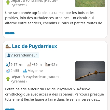
Départ à Fontrailles (Hautes-
Pyrénées)
Une randonnée agréable, au calme, par les bois et les
prairies, loin des turbulences urbaines. Un circuit qui
alterne entre sentiers, chemins ruraux et petites routes de
bitume.
Lac de Puydarrieux
Visorandonneur
9,17 km
+89 m
-92 m
2h 55
Moyenne
Départ à Puydarrieux (Hautes-
Pyrénées)
Petite balade autour du Lac de Puydarieux. Réserve
ornithologique avec accès à des cabanes. Parcours presque
totalement fléché Jaune à faire dans le sens inverse des
aiguilles d'une montre. Parfois le marquage est peu visible,
endommagé ou absent. De rares sentiers sont peu visibles.