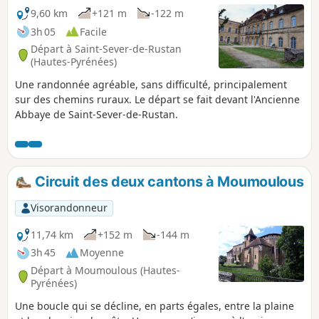
9,60 km
+121 m
-122 m
3h 05
Facile
Départ à Saint-Sever-de-Rustan
(Hautes-Pyrénées)
Une randonnée agréable, sans difficulté, principalement
sur des chemins ruraux. Le départ se fait devant l'Ancienne
Abbaye de Saint-Sever-de-Rustan.
Circuit des deux cantons à Moumoulous
Visorandonneur
11,74 km
+152 m
-144 m
3h 45
Moyenne
Départ à Moumoulous (Hautes-
Pyrénées)
Une boucle qui se décline, en parts égales, entre la plaine