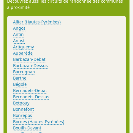
Découvrez aussi les circuits de randonnée des communes
à proximité
Allier (Hautes-Pyrénées)
Angos
Antin
Antist
Artiguemy
Aubarède
Barbazan-Debat
Barbazan-Dessus
Barcugnan
Barthe
Bégole
Bernadets-Debat
Bernadets-Dessus
Betpouy
Bonnefont
Bonrepos
Bordes (Hautes-Pyrénées)
Bouilh-Devant