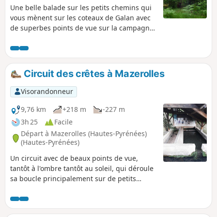
Une belle balade sur les petits chemins qui
vous mènent sur les coteaux de Galan avec
de superbes points de vue sur la campagne
environnante et la chaîne pyrénéenne. Un
parcours sportif pour une remise en forme
avant les sentiers de montagne un peu plus
au sud.
Circuit des crêtes à Mazerolles
Visorandonneur
9,76 km
+218 m
-227 m
3h 25
Facile
Départ à Mazerolles (Hautes-Pyrénées)
(Hautes-Pyrénées)
Un circuit avec de beaux points de vue,
tantôt à l'ombre tantôt au soleil, qui déroule
sa boucle principalement sur de petits
chemins de bitume. Une randonnée idéale
après une période pluvieuse.