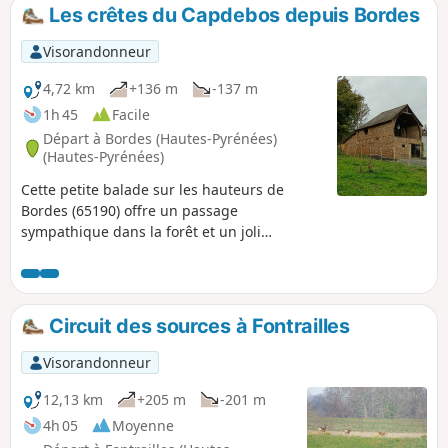
Les crêtes du Capdebos depuis Bordes
Visorandonneur
4,72 km
+136 m
-137 m
1h 45
Facile
Départ à Bordes (Hautes-Pyrénées)
(Hautes-Pyrénées)
Cette petite balade sur les hauteurs de
Bordes (65190) offre un passage
sympathique dans la forêt et un joli
panorama sur les Pyrénées.
Circuit des sources à Fontrailles
Visorandonneur
12,13 km
+205 m
-201 m
4h 05
Moyenne