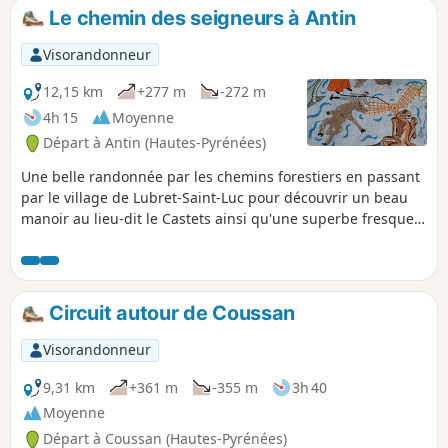
Le chemin des seigneurs à Antin
Visorandonneur
12,15 km
+277 m
-272 m
4h 15
Moyenne
Départ à Antin (Hautes-Pyrénées)
Une belle randonnée par les chemins forestiers en passant
par le village de Lubret-Saint-Luc pour découvrir un beau
manoir au lieu-dit le Castets ainsi qu'une superbe fresque
en mosaïque sur la façade d'une maison. Le point de départ
se fait à partir de l'église d'Antin. Circuit bien ombragé.
Circuit autour de Coussan
Visorandonneur
9,31 km
+361 m
-355 m
3h 40
Moyenne
Départ à Coussan (Hautes-Pyrénées)