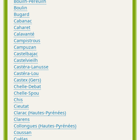
Bouilh-Péreuilh
Boulin
Bugard
Cabanac
Caharet
Calavanté
Campistrous
Campuzan
Castelbajac
Castelvieilh
Castéra-Lanusse
Castéra-Lou
Castex (Gers)
Chelle-Debat
Chelle-Spou
Chis
Cieutat
Clarac (Hautes-Pyrénées)
Clarens
Collongues (Hautes-Pyrénées)
Coussan
Cuélas