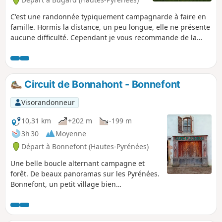
C'est une randonnée typiquement campagnarde à faire en
famille. Hormis la distance, un peu longue, elle ne présente
aucune difficulté. Cependant je vous recommande de la
faire par temps dégagé pour profiter pleinement de la vue
sur la chaine des Pyrénées.
Circuit de Bonnahont - Bonnefont
Visorandonneur
10,31 km
+202 m
-199 m
3h 30
Moyenne
Départ à Bonnefont (Hautes-Pyrénées)
Une belle boucle alternant campagne et
forêt. De beaux panoramas sur les Pyrénées.
Bonnefont, un petit village bien
sympathique où vécu le marquis de
Montespan.