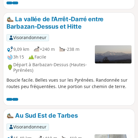
apprendre plus ! Vous découvrirez différents milieux
naturels, forêt, prairie, verger, et peut-être aurez vous la
chance d'apercevoir des animaux sauvages. En bonus, un
La vallée de l'Arrêt-Darré entre
sentier pieds nus a été installé à fin du circuit afin de vous
Barbazan-Dessus et Hitte
faire découvrir le sol sous toutes ses textures : une bonne
manière de se reconnecter à la nature. Bonne découverte !
Visorandonneur
9,09 km
+240 m
-238 m
3h 15
Facile
Départ à Barbazan-Dessus (Hautes-
Pyrénées)
Boucle facile. Belles vues sur les Pyrénées. Randonnée sur
routes peu fréquentées. Une portion sur chemin de terre.
Au Sud Est de Tarbes
Visorandonneur