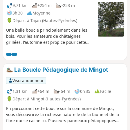
9,71 km
+254 m
-253 m
3h 30
Moyenne
Départ à Tajan (Hautes-Pyrénées)
Une belle boucle principalement dans les
bois. Pour les amateurs de châtaignes
grillées, l'automne est propice pour cette
randonnée.
La Boucle Pédagogique de Mingot
Visorandonneur
1,31 km
+64 m
-64 m
0h 35
Facile
Départ à Mingot (Hautes-Pyrénées)
En parcourant cette boucle sur la commune de Mingot,
vous découvrirez la richesse naturelle de la faune et de la
flore qui se cache ici. Plusieurs panneaux pédagogiques
sont installés tout au long du parcours pour vous en