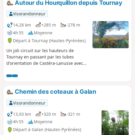
Autour du Hourquillon depuis Tournay
Visorandonneur
14,28 km
+285 m
-278 m
4h 55
Moyenne
Départ à Tournay (Hautes-Pyrénées)
Un joli circuit sur les hauteurs de
Tournay en passant par les tubes
d'orientation de Castéra-Lanusse avec
un retour par la bastide de Tournay.
Chemin des coteaux à Galan
Visorandonneur
13,93 km
+320 m
-321 m
4h 55
Moyenne
Départ à Galan (Hautes-Pyrénées)