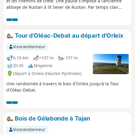
et les chemins de crête. Une pause s'impose à l'ancienne
abbaye de Rustan à St Sever de Rustan. Par temps clair
vous profiterez de beaux panoramas sur la chaîne
pyrénéenne.
Tour d'Oléac-Debat au départ d'Orleix
Visorandonneur
6,16 km
+107 m
-107 m
2h 05
Moyenne
Départ à Orleix (Hautes-Pyrénées)
Une randonnée à travers le bois d'Orleix jusqu'à la Tour
d'Oléac-Debat.
Bois de Gélabonde à Tajan
Visorandonneur