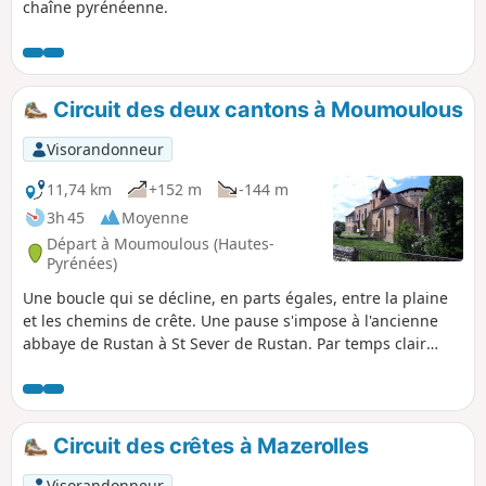
chaîne pyrénéenne.
Circuit des deux cantons à Moumoulous
Visorandonneur
11,74 km
+152 m
-144 m
3h 45
Moyenne
Départ à Moumoulous (Hautes-
Pyrénées)
Une boucle qui se décline, en parts égales, entre la plaine
et les chemins de crête. Une pause s'impose à l'ancienne
abbaye de Rustan à St Sever de Rustan. Par temps clair
vous profiterez de beaux panoramas sur la chaîne
pyrénéenne.
Circuit des crêtes à Mazerolles
Visorandonneur