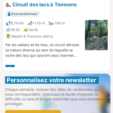
Circuit des lacs à Troncens
Visorandonneur
8,79 km
+179 m
-184 m
3h 00
Facile
Départ à Troncens (Gers)
Par les vallons et les bois, ce circuit déroule
sa nature diverse au sein de laquelle se
niche des lacs qui sauront vous charmer
pour une pause pique-nique bien méritée.
Personnalisez votre newsletter 
Chaque semaine, recevez des idées de randonnées qui
vous correspondent : choisissez la durée moyenne, la
difficulté, la zone et le type d’activités que vous souhaitez
privilégier.