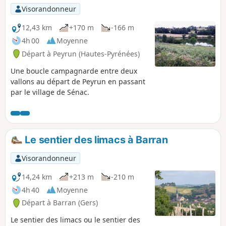
Visorandonneur
12,43 km
+170 m
-166 m
4h 00
Moyenne
Départ à Peyrun (Hautes-Pyrénées)
Une boucle campagnarde entre deux
vallons au départ de Peyrun en passant
par le village de Sénac.
Le sentier des limacs à Barran
Visorandonneur
14,24 km
+213 m
-210 m
4h 40
Moyenne
Départ à Barran (Gers)
Le sentier des limacs ou le sentier des