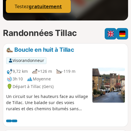
Testez
gratuitement
Randonnées Tillac
Boucle en huit à Tillac
Visorandonneur
9,72 km
+126 m
-119 m
3h 10
Moyenne
Départ à Tillac (Gers)
Un circuit sur les hauteurs face au village
de Tillac. Une balade sur des voies
rurales et des chemins bitumés sans
circulation de voitures, ou presque. Le
petit village de Tillac saura vous charmer.