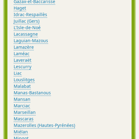
Gazax-et-Baccarisse
Haget
Idrac-Respaillès
Juillac (Gers)
L'Isle-de-Noé
Lacassagne
Laguian-Mazous
Lamazère
Laméac
Laveraët
Lescurry
Liac
Louslitges
Malabat
Manas-Bastanous
Mansan
Marciac
Marseillan
Mascaras
Mazerolles (Hautes-Pyrénées)
Miélan
Mingot