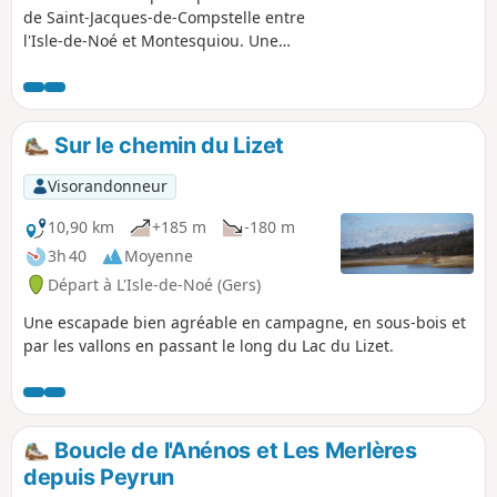
de Saint-Jacques-de-Compstelle entre
l'Isle-de-Noé et Montesquiou. Une
randonnée sous forme d'aller-retour
avec une boucle par le Lac du Lizet,
alternant ombre et lumière, très
appréciée par temps chaud.
Sur le chemin du Lizet
Visorandonneur
10,90 km
+185 m
-180 m
3h 40
Moyenne
Départ à L'Isle-de-Noé (Gers)
Une escapade bien agréable en campagne, en sous-bois et
par les vallons en passant le long du Lac du Lizet.
Boucle de l'Anénos et Les Merlères
depuis Peyrun