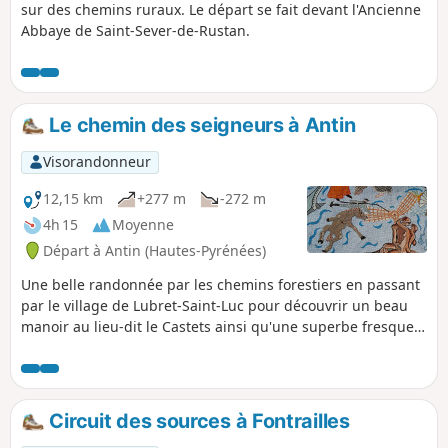
sur des chemins ruraux. Le départ se fait devant l'Ancienne
Abbaye de Saint-Sever-de-Rustan.
Le chemin des seigneurs à Antin
Visorandonneur
12,15 km
+277 m
-272 m
4h 15
Moyenne
Départ à Antin (Hautes-Pyrénées)
Une belle randonnée par les chemins forestiers en passant
par le village de Lubret-Saint-Luc pour découvrir un beau
manoir au lieu-dit le Castets ainsi qu'une superbe fresque
en mosaïque sur la façade d'une maison. Le point de départ
se fait à partir de l'église d'Antin. Circuit bien ombragé.
Circuit des sources à Fontrailles