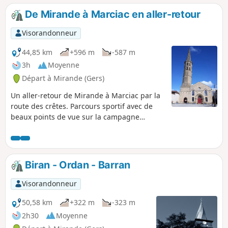
De Mirande à Marciac en aller-retour
Visorandonneur
44,85 km
+596 m
-587 m
3h
Moyenne
Départ à Mirande (Gers)
Un aller-retour de Mirande à Marciac par la
route des crêtes. Parcours sportif avec de
beaux points de vue sur la campagne
vallonnée et la chaîne des Pyrénées.
Biran - Ordan - Barran
Visorandonneur
50,58 km
+322 m
-323 m
2h30
Moyenne