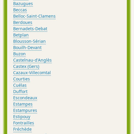
Bazugues
Beccas
Belloc-Saint-Clamens
Berdoues
Bernadets-Debat
Betplan
Blousson-Sérian
Bouilh-Devant
Buzon
Castelnau-d'Anglès
Castex (Gers)
Cazaux-Villecomtal
Courties
Cuélas
Duffort
Escondeaux
Estampes
Estampures
Estipouy
Fontrailles
Fréchède