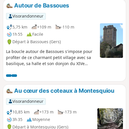
Autour de Bassoues
Visorandonneur
5,75 km
+109 m
-110 m
1h 55
Facile
Départ à Bassoues (Gers)
La boucle autour de Bassoues s'impose pour
profiter de ce charmant petit village avec sa
basilique, sa halle et son donjon du XIVe
siècle. Le départ se fait à partir parking du lac
de Saint-Fris situé en contrebas du village, en
vous offrant au départ un beau panorama sur
le lac et le village.
Au cœur des coteaux à Montesquiou
Visorandonneur
10,85 km
+173 m
-173 m
3h 35
Moyenne
Départ à Montesquiou (Gers)