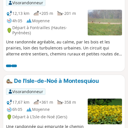
Visorandonneur
12,13 km
+205 m
-201 m
4h 05
Moyenne
Départ à Fontrailles (Hautes-
Pyrénées)
Une randonnée agréable, au calme, par les bois et les
prairies, loin des turbulences urbaines. Un circuit qui
alterne entre sentiers, chemins ruraux et petites routes de
bitume.
De l'Isle-de-Noé à Montesquiou
Visorandonneur
17,67 km
+361 m
-358 m
6h 05
Moyenne
Départ à L'Isle-de-Noé (Gers)
Une randonnée qui emprunte le chemin