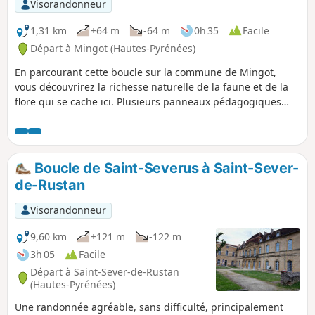
Visorandonneur
1,31 km
+64 m
-64 m
0h 35
Facile
Départ à Mingot (Hautes-Pyrénées)
En parcourant cette boucle sur la commune de Mingot,
vous découvrirez la richesse naturelle de la faune et de la
flore qui se cache ici. Plusieurs panneaux pédagogiques
sont installés tout au long du parcours pour vous en
apprendre plus ! Vous découvrirez différents milieux
naturels, forêt, prairie, verger, et peut-être aurez vous la
chance d'apercevoir des animaux sauvages. En bonus, un
Boucle de Saint-Severus à Saint-Sever-
sentier pieds nus a été installé à fin du circuit afin de vous
de-Rustan
faire découvrir le sol sous toutes ses textures : une bonne
manière de se reconnecter à la nature. Bonne découverte !
Visorandonneur
9,60 km
+121 m
-122 m
3h 05
Facile
Départ à Saint-Sever-de-Rustan
(Hautes-Pyrénées)
Une randonnée agréable, sans difficulté, principalement