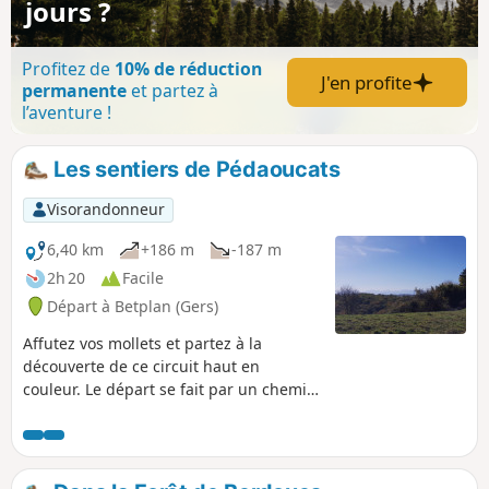
jours ?
Profitez de
10% de réduction
J'en profite
permanente
et partez à
l’aventure !
Les sentiers de Pédaoucats
Visorandonneur
6,40 km
+186 m
-187 m
2h 20
Facile
Départ à Betplan (Gers)
Affutez vos mollets et partez à la
découverte de ce circuit haut en
couleur. Le départ se fait par un chemin
ancien, très utilisé autrefois par les
paysans qui se rendaient au marché
dans un village plus haut. Vous alternez
ensuite bois et petites routes mais une