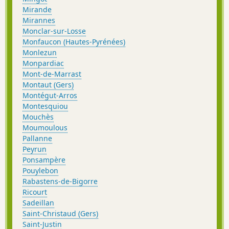
Mirande
Mirannes
Monclar-sur-Losse
Monfaucon (Hautes-Pyrénées)
Monlezun
Monpardiac
Mont-de-Marrast
Montaut (Gers)
Montégut-Arros
Montesquiou
Mouchès
Moumoulous
Pallanne
Peyrun
Ponsampère
Pouylebon
Rabastens-de-Bigorre
Ricourt
Sadeillan
Saint-Christaud (Gers)
Saint-Justin