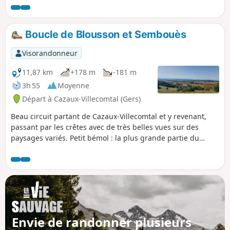
chaine pyrénéenne par temps clair.
Boucle de Blousson et Sembouès
Visorandonneur
11,87 km
+178 m
-181 m
3h 55
Moyenne
Départ à Cazaux-Villecomtal (Gers)
Beau circuit partant de Cazaux-Villecomtal et y revenant,
passant par les crêtes avec de très belles vues sur des
paysages variés. Petit bémol : la plus grande partie du
parcours s'effectue sur une petite route goudronnée très
peu empruntée.
Envie de randonner plusieurs