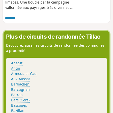
limaces. Une boucle par la campagne
vallonnée aux paysages très divers et de
belles vues sur la chaîne pyrénéenne
par temps clair. La randonnée se
déroule pour moitié sur des chemins
goudronnés avec très peu de
circulation.
Plus de circuits de randonnée Tillac
Découvrez aussi les circuits de randonnée des communes
à proximité
Ansost
Antin
Armous-et-Cau
Aux-Aussat
Barbachen
Barcugnan
Barran
Bars (Gers)
Bassoues
Bazillac