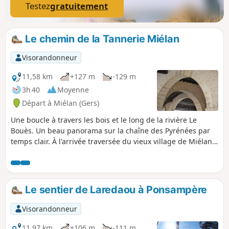
Testez
gratuitement
Le chemin de la Tannerie Miélan
Visorandonneur
11,58 km
+127 m
-129 m
3h 40
Moyenne
Départ à Miélan (Gers)
Une boucle à travers les bois et le long de la rivière Le
Bouès. Un beau panorama sur la chaîne des Pyrénées par
temps clair. À l'arrivée traversée du vieux village de Miélan
et son marché couvert.
Le sentier de Laredaou à Ponsampère
Visorandonneur
11,97 km
+106 m
-111 m