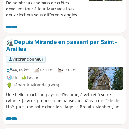
De nombreux chemins de crêtes
dévoilent tour à tour Marciac et ses
deux clochers sous différents angles. À
travers des paysages variés et
enchanteurs, les vallons se dessinent...
Depuis Mirande en passant par Saint-
Arailles
Visorandonneur
44,16 km
+210 m
-213 m
3h
Facile
Départ à Mirande (Gers)
Une belle boucle au pays de l'Astarac, à vélo et à votre
rythme. Je vous propose une pause au château de l'Isle de
Noé, puis une halte dans le village Le Brouilh-Monbert, une
visite du moulin à Riguepeu, un pique nique à Saint-Arailles
et retour à Mirande en longeant le Lac du Lizet.