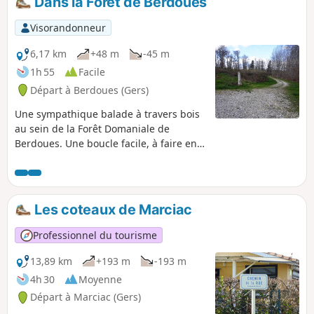
Dans la Forêt de Berdoues
chose est sûre, vous vous fondrez dans
la nature. Le circuit labélisé PR® est
Visorandonneur
panneauté par le célèbre code couleur
Jaune.
6,17 km
+48 m
-45 m
1h 55
Facile
Départ à Berdoues (Gers)
Une sympathique balade à travers bois
au sein de la Forêt Domaniale de
Berdoues. Une boucle facile, à faire en
famille ou entre amis.
Les coteaux de Marciac
Professionnel du tourisme
13,89 km
+193 m
-193 m
4h 30
Moyenne
Départ à Marciac (Gers)