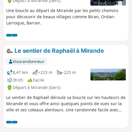
Départ à Mirande (Gers)
Une boucle au départ de Mirande par les petits chemins
pour découvrir de beaux villages comme Biran, Ordan-
Larroque, Barran.
Le sentier de Raphaël à Mirande
Visorandonneur
8,47 km
+223 m
-225 m
3h 05
Facile
Départ à Mirande (Gers)
Le sentier de Raphaël déroule sa boucle sur les hauteurs de
Mirande et vous offre ainsi quelques points de vues sur la
ville et ses coteaux alentours. Une randonnée facile avec
quelques petites montées ou descentes un peu raides. Un
circuit relativement ombragé, très agréable à parcourir
durant la période estivale.