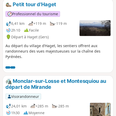
Petit tour d'Haget
Professionnel du tourisme
6,41 km
+119 m
-119 m
2h 10
Facile
Départ à Haget (Gers)
Au départ du village d’Haget, les sentiers offrent aux
randonneurs des vues majestueuses sur la chaîne des
Pyrénées.
Monclar-sur-Losse et Montesquiou au
départ de Mirande
Visorandonneur
24,01 km
+285 m
-285 m
1h30
Moyenne