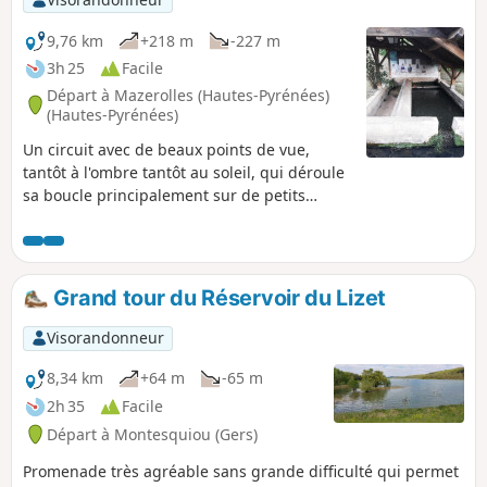
9,76 km
+218 m
-227 m
3h 25
Facile
Départ à Mazerolles (Hautes-Pyrénées)
(Hautes-Pyrénées)
Un circuit avec de beaux points de vue,
tantôt à l'ombre tantôt au soleil, qui déroule
sa boucle principalement sur de petits
chemins de bitume. Une randonnée idéale
après une période pluvieuse.
Grand tour du Réservoir du Lizet
Visorandonneur
8,34 km
+64 m
-65 m
2h 35
Facile
Départ à Montesquiou (Gers)
Promenade très agréable sans grande difficulté qui permet