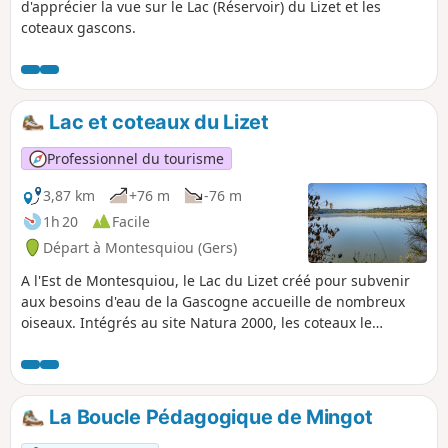
d'apprécier la vue sur le Lac (Réservoir) du Lizet et les
coteaux gascons.
Lac et coteaux du Lizet
Professionnel du tourisme
3,87 km
+76 m
-76 m
1h 20
Facile
Départ à Montesquiou (Gers)
A l'Est de Montesquiou, le Lac du Lizet créé pour subvenir
aux besoins d'eau de la Gascogne accueille de nombreux
oiseaux. Intégrés au site Natura 2000, les coteaux le
surplombant sont parmi les plus riches et remarquables du
Gers. En remontant dans les bois, vous rejoindrez le chemin
de Saint-Jacques et admirerez le bocage gersois préservé.
La Boucle Pédagogique de Mingot