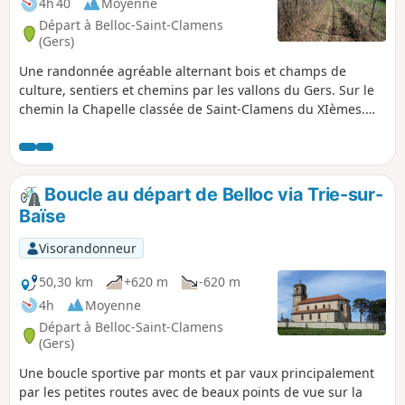
4h 40
Moyenne
Départ à Belloc-Saint-Clamens
(Gers)
Une randonnée agréable alternant bois et champs de
culture, sentiers et chemins par les vallons du Gers. Sur le
chemin la Chapelle classée de Saint-Clamens du XIèmes.
vaut un petit détour.
Boucle au départ de Belloc via Trie-sur-
Baïse
Visorandonneur
50,30 km
+620 m
-620 m
4h
Moyenne
Départ à Belloc-Saint-Clamens
(Gers)
Une boucle sportive par monts et par vaux principalement
par les petites routes avec de beaux points de vue sur la