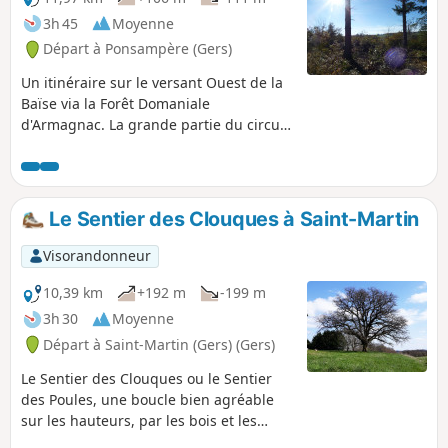
3h 45
Moyenne
Départ à Ponsampère (Gers)
Un itinéraire sur le versant Ouest de la
Baïse via la Forêt Domaniale
d'Armagnac. La grande partie du circuit
se déroule sur chemins bitumés ou
voies carrossables.
Le Sentier des Clouques à Saint-Martin
Visorandonneur
10,39 km
+192 m
-199 m
3h 30
Moyenne
Départ à Saint-Martin (Gers) (Gers)
Le Sentier des Clouques ou le Sentier
des Poules, une boucle bien agréable
sur les hauteurs, par les bois et les
prairies. De beaux panoramas sur la