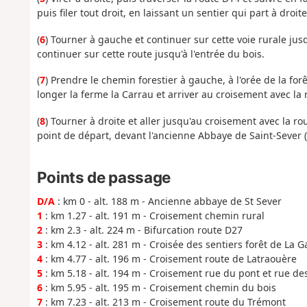
puis filer tout droit, en laissant un sentier qui part à droi
(
6
) Tourner à gauche et continuer sur cette voie rurale jus
continuer sur cette route jusqu'à l'entrée du bois.
(
7
) Prendre le chemin forestier à gauche, à l'orée de la fo
longer la ferme la Carrau et arriver au croisement avec la 
(
8
) Tourner à droite et aller jusqu'au croisement avec la rou
point de départ, devant l'ancienne Abbaye de Saint-Sever (
Points de passage
D/A
: km 0 - alt. 188 m - Ancienne abbaye de St Sever
1
: km 1.27 - alt. 191 m - Croisement chemin rural
2
: km 2.3 - alt. 224 m - Bifurcation route D27
3
: km 4.12 - alt. 281 m - Croisée des sentiers forêt de La 
4
: km 4.77 - alt. 196 m - Croisement route de Latraouère
5
: km 5.18 - alt. 194 m - Croisement rue du pont et rue de
6
: km 5.95 - alt. 195 m - Croisement chemin du bois
7
: km 7.23 - alt. 213 m - Croisement route du Trémont