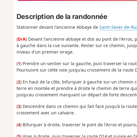
Description de la randonnée
Stationner devant l'ancienne Abbaye de
Saint-Sever-de-Ru
(
D/A
) Devant l'ancienne abbaye et dos au pont de l'Arros, 
à gauche dans la rue suivante. Rester sur ce chemin, jusq
niveau d'un premier virage.
(
1
) Prendre un sentier sur la gauche, puis traverser la rou
Poursuivre sur cette voie jusqu'au croisement de la route 
(
2
) En haut de la côte, bifurquer à gauche sur un chemin 
terre en montée et prendre à droite le chemin de terre qui s
jusqu'au croisement marquant un départ de forte descent
(
3
) Descendre dans ce chemin qui fait face jusqu'à la rou
croisement avec un calvaire.
(
4
) Bifurquer à droite, traverser le pont de l'Arros et pour
(
5
) Virer à droite, puis traverser la route D14 et suivre en 