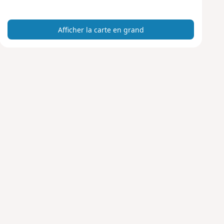
a
r
Afficher la carte en grand
t
e
e
n
g
r
a
n
d