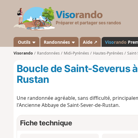
V
i
s
o
r
a
Outils
Randonnées
Aide ↗
Viso
rando
Pre
n
Visorando
Randonnées
Midi-Pyrénées
Hautes-Pyrénées
Saint
d
o
Boucle de Saint-Severus à
Rustan
Une randonnée agréable, sans difficulté, principale
l'Ancienne Abbaye de Saint-Sever-de-Rustan.
Fiche technique