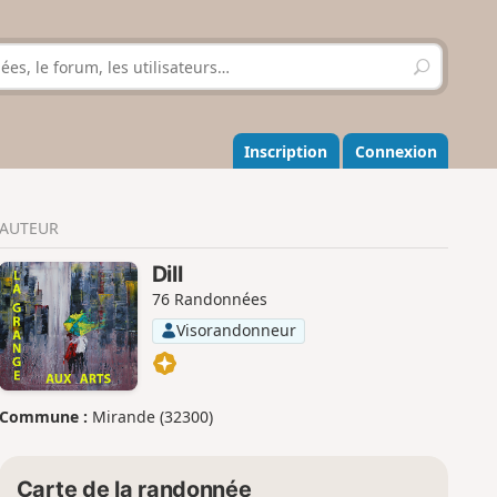
R
e
c
h
e
Inscription
Connexion
r
c
h
AUTEUR
e
r
Dill
76 Randonnées
Visorandonneur
Commune :
Mirande (32300)
Carte de la randonnée