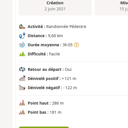
Création
Mis
2 juin 2021
15 j
Activité :
Randonnée Pédestre
Distance :
9,60 km
Durée moyenne :
3h 05
Difficulté :
Facile
Retour au départ :
Oui
Dénivelé positif :
+ 121 m
Dénivelé négatif :
- 122 m
Point haut :
286 m
Point bas :
181 m