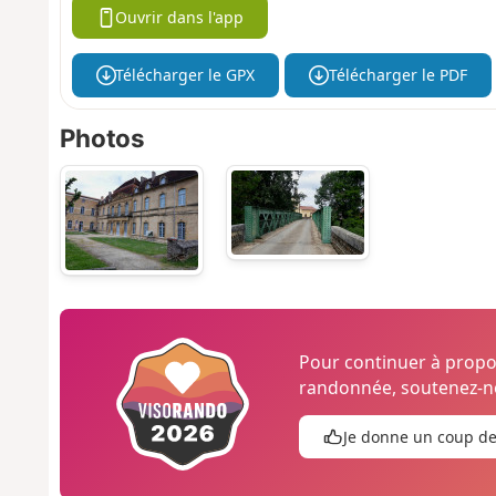
Ouvrir dans l'app
Télécharger le GPX
Télécharger le PDF
Photos
Pour continuer à prop
randonnée, soutenez-no
Je donne un coup d