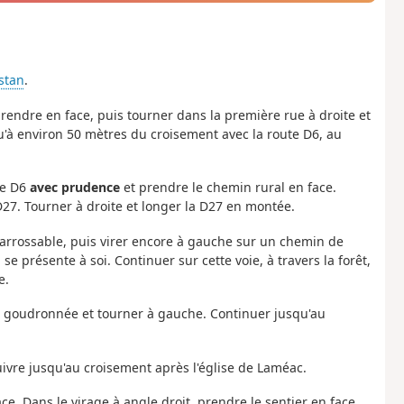
stan
.
prendre en face, puis tourner dans la première rue à droite et
u'à environ 50 mètres du croisement avec la route D6, au
te D6
avec prudence
et prendre le chemin rural en face.
D27. Tourner à droite et longer la D27 en montée.
carrossable, puis virer encore à gauche sur un chemin de
e présente à soi. Continuer sur cette voie, à travers la forêt,
e.
te goudronnée et tourner à gauche. Continuer jusqu'au
suivre jusqu'au croisement après l'église de Laméac.
face. Dans le virage à angle droit, prendre le sentier en face,