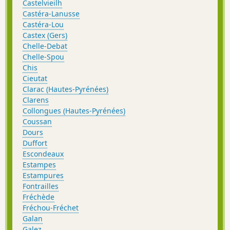
Castelvieilh
Castéra-Lanusse
Castéra-Lou
Castex (Gers)
Chelle-Debat
Chelle-Spou
Chis
Cieutat
Clarac (Hautes-Pyrénées)
Clarens
Collongues (Hautes-Pyrénées)
Coussan
Dours
Duffort
Escondeaux
Estampes
Estampures
Fontrailles
Fréchède
Fréchou-Fréchet
Galan
Galez