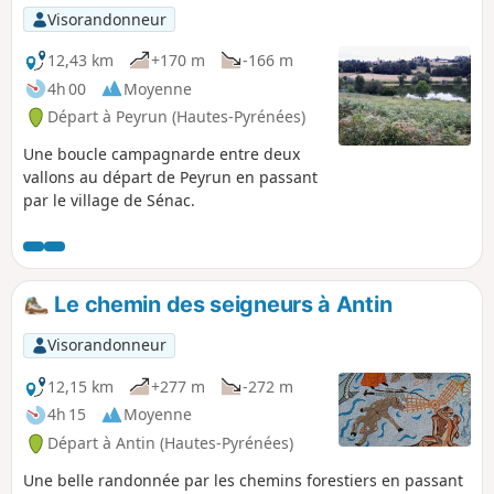
Visorandonneur
12,43 km
+170 m
-166 m
4h 00
Moyenne
Départ à Peyrun (Hautes-Pyrénées)
Une boucle campagnarde entre deux
vallons au départ de Peyrun en passant
par le village de Sénac.
Le chemin des seigneurs à Antin
Visorandonneur
12,15 km
+277 m
-272 m
4h 15
Moyenne
Départ à Antin (Hautes-Pyrénées)
Une belle randonnée par les chemins forestiers en passant