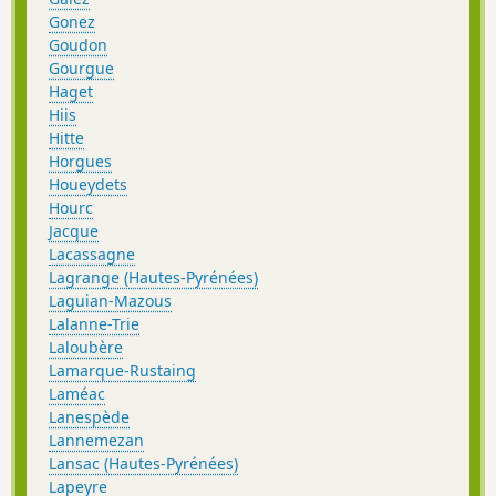
Gonez
Goudon
Gourgue
Haget
Hiis
Hitte
Horgues
Houeydets
Hourc
Jacque
Lacassagne
Lagrange (Hautes-Pyrénées)
Laguian-Mazous
Lalanne-Trie
Laloubère
Lamarque-Rustaing
Laméac
Lanespède
Lannemezan
Lansac (Hautes-Pyrénées)
Lapeyre