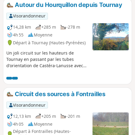
Autour du Hourquillon depuis Tournay
Visorandonneur
14,28 km
+285 m
-278 m
4h 55
Moyenne
Départ à Tournay (Hautes-Pyrénées)
Un joli circuit sur les hauteurs de
Tournay en passant par les tubes
d'orientation de Castéra-Lanusse avec
un retour par la bastide de Tournay.
Circuit des sources à Fontrailles
Visorandonneur
12,13 km
+205 m
-201 m
4h 05
Moyenne
Départ à Fontrailles (Hautes-