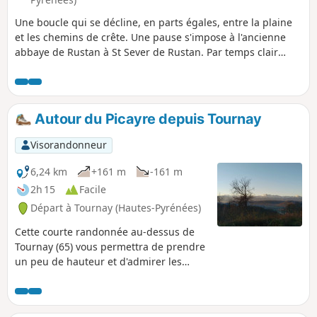
Une boucle qui se décline, en parts égales, entre la plaine
et les chemins de crête. Une pause s'impose à l'ancienne
abbaye de Rustan à St Sever de Rustan. Par temps clair
vous profiterez de beaux panoramas sur la chaîne
pyrénéenne.
Autour du Picayre depuis Tournay
Visorandonneur
6,24 km
+161 m
-161 m
2h 15
Facile
Départ à Tournay (Hautes-Pyrénées)
Cette courte randonnée au-dessus de
Tournay (65) vous permettra de prendre
un peu de hauteur et d'admirer les
Pyrénées.