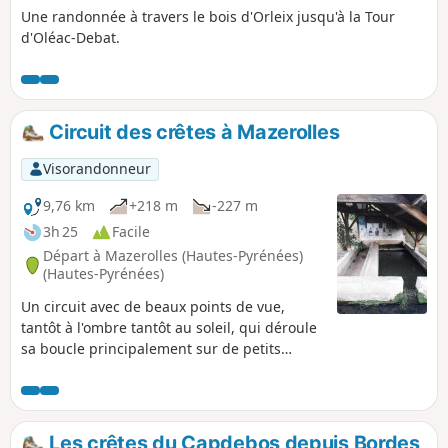
Une randonnée à travers le bois d'Orleix jusqu'à la Tour
d'Oléac-Debat.
Circuit des crêtes à Mazerolles
Visorandonneur
9,76 km
+218 m
-227 m
3h 25
Facile
Départ à Mazerolles (Hautes-Pyrénées)
(Hautes-Pyrénées)
Un circuit avec de beaux points de vue,
tantôt à l'ombre tantôt au soleil, qui déroule
sa boucle principalement sur de petits
chemins de bitume. Une randonnée idéale
après une période pluvieuse.
Les crêtes du Capdebos depuis Bordes