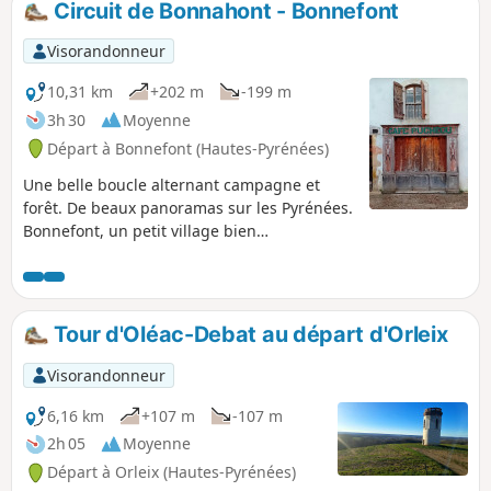
Circuit de Bonnahont - Bonnefont
Visorandonneur
10,31 km
+202 m
-199 m
3h 30
Moyenne
Départ à Bonnefont (Hautes-Pyrénées)
Une belle boucle alternant campagne et
forêt. De beaux panoramas sur les Pyrénées.
Bonnefont, un petit village bien
sympathique où vécu le marquis de
Montespan.
Tour d'Oléac-Debat au départ d'Orleix
Visorandonneur
6,16 km
+107 m
-107 m
2h 05
Moyenne
Départ à Orleix (Hautes-Pyrénées)