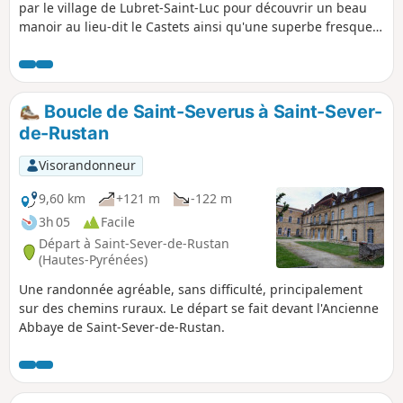
par le village de Lubret-Saint-Luc pour découvrir un beau
manoir au lieu-dit le Castets ainsi qu'une superbe fresque
en mosaïque sur la façade d'une maison. Le point de départ
se fait à partir de l'église d'Antin. Circuit bien ombragé.
Boucle de Saint-Severus à Saint-Sever-
de-Rustan
Visorandonneur
9,60 km
+121 m
-122 m
3h 05
Facile
Départ à Saint-Sever-de-Rustan
(Hautes-Pyrénées)
Une randonnée agréable, sans difficulté, principalement
sur des chemins ruraux. Le départ se fait devant l'Ancienne
Abbaye de Saint-Sever-de-Rustan.