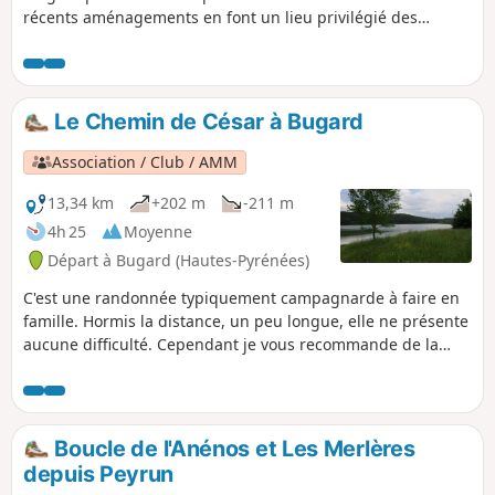
récents aménagements en font un lieu privilégié des
Tarbais. Petit circuit pédestre, au départ du Lac de l'Arrêt
Darré, réalisable en moins de 3 h malgré de multiples
arrêts. Vous découvrirez une splendide vue sur la chaine
des Pyrénées. Ce circuit peut se faire en marche nordique.
Le Chemin de César à Bugard
Compter alors 2 h avec les échauffements et les étirements.
Les abords du lac sont un lieu idyllique pour un pique-
Association / Club / AMM
nique et faire une sieste. Des équipements sportifs et du
matériel pour réparer vos vélos (vélo route 81) sont en place
13,34 km
+202 m
-211 m
ainsi qu'un circuit d'accrobranches. Un sympathique petit
4h 25
Moyenne
restaurant complète l'accueil de ce site.
Départ à Bugard (Hautes-Pyrénées)
C'est une randonnée typiquement campagnarde à faire en
famille. Hormis la distance, un peu longue, elle ne présente
aucune difficulté. Cependant je vous recommande de la
faire par temps dégagé pour profiter pleinement de la vue
sur la chaine des Pyrénées.
Boucle de l'Anénos et Les Merlères
depuis Peyrun