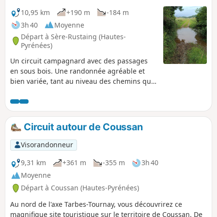
10,95 km
+190 m
-184 m
3h 40
Moyenne
Départ à Sère-Rustaing (Hautes-
Pyrénées)
Un circuit campagnard avec des passages
en sous bois. Une randonnée agréable et
bien variée, tant au niveau des chemins que
des paysages.
Circuit autour de Coussan
Visorandonneur
9,31 km
+361 m
-355 m
3h 40
Moyenne
Départ à Coussan (Hautes-Pyrénées)
Au nord de l'axe Tarbes-Tournay, vous découvrirez ce
magnifique site touristique sur le territoire de Coussan. De