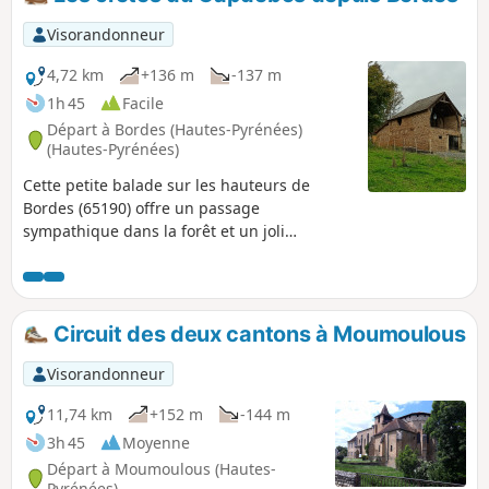
Visorandonneur
4,72 km
+136 m
-137 m
1h 45
Facile
Départ à Bordes (Hautes-Pyrénées)
(Hautes-Pyrénées)
Cette petite balade sur les hauteurs de
Bordes (65190) offre un passage
sympathique dans la forêt et un joli
panorama sur les Pyrénées.
Circuit des deux cantons à Moumoulous
Visorandonneur
11,74 km
+152 m
-144 m
3h 45
Moyenne
Départ à Moumoulous (Hautes-
Pyrénées)