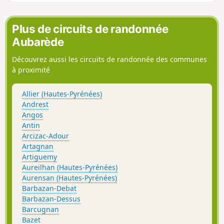
automobile. Le descriptif ainsi que la carte sont
nécessaires, car il y a de multiples bifurcations.
Plus de circuits de randonnée
Aubarède
Découvrez aussi les circuits de randonnée des communes
à proximité
Allier (Hautes-Pyrénées)
Andrest
Angos
Antin
Arcizac-Adour
Artagnan
Artiguemy
Aureilhan (Hautes-Pyrénées)
Aurensan (Hautes-Pyrénées)
Barbazan-Debat
Barbazan-Dessus
Barcugnan
Bazet