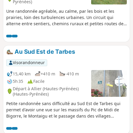
Pyrénées)
Une randonnée agréable, au calme, par les bois et les
prairies, loin des turbulences urbaines. Un circuit qui
alterne entre sentiers, chemins ruraux et petites routes de
bitume.
Au Sud Est de Tarbes
Visorandonneur
15,40 km
+410 m
-410 m
5h 35
Facile
Départ à Allier (Hautes-Pyrénées)
(Hautes-Pyrénées)
Petite randonnée sans difficulté au Sud Est de Tarbes qui
permet d'avoir une vue sur les massifs du Pic de Midi de
Bigorre, le Montaigu et le passage dans des villages
typiques du Piémont Pyrénéen. Cette randonnée emprunte
quelques portions de petites routes sans grande circulation