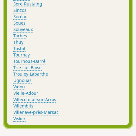
Sère-Rustaing
Sinzos
Soréac
Soues
Souyeaux
Tarbes
Thuy
Tostat
Tournay
Tournous-Darré
Trie-sur-Baïse
Trouley-Labarthe
Ugnouas
Vidou
Vielle-Adour
Villecomtal-sur-Arros
Villembits
Villenave-près-Marsac
Visker